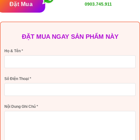
Đặt Mua
0903.745.911
ĐẶT MUA NGAY SẢN PHẨM NÀY
Họ & Tên
*
Số Điện Thoại
*
Nội Dung Ghi Chú
*