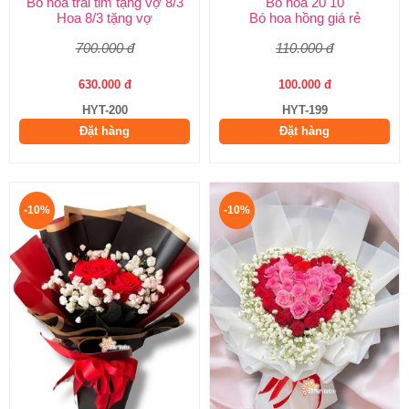
Bó hoa trái tim tặng vợ 8/3
Bó hoa 20 10
Hoa 8/3 tặng vợ
Bó hoa hồng giá rẻ
700.000 đ
110.000 đ
630.000 đ
100.000 đ
HYT-200
HYT-199
Đặt hàng
Đặt hàng
-10%
-10%