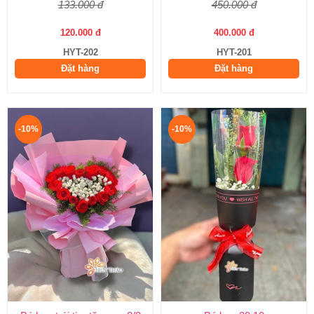
133.000 đ
450.000 đ
120.000 đ
400.000 đ
HYT-202
HYT-201
Đặt hàng
Đặt hàng
-10%
-10%