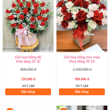
Giỏ hoa hồng đỏ
Giỏ hoa hồng mix màu
Hoa tặng 20 10
Hoa hồng 20 10
800.000 đ
1.100.000 đ
720.000 đ
990.000 đ
HYT-189
HYT-188
Đặt hàng
Đặt hàng