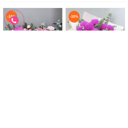
-10%
-10%
Giỏ hoa chúc mừng sang trọng
Bó Hoa Cúc Mẫu Đơn Sang Chảnh
Hoa 20 10 đẹp
Hoa 20 10 tặng mẹ
1.650.000 đ
2.200.000 đ
1.500.000 đ
1.980.000 đ
HYT-185
HYT-184