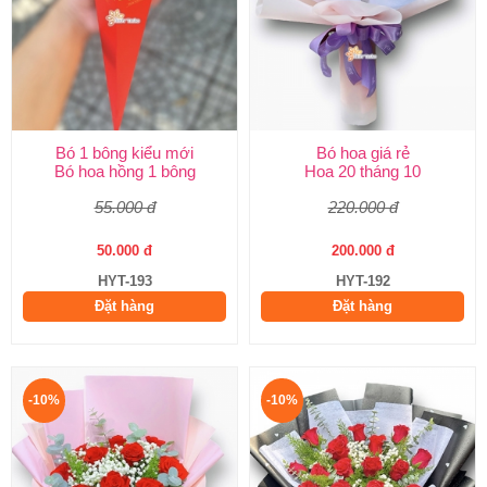
Bó 1 bông kiểu mới
Bó hoa giá rẻ
Bó hoa hồng 1 bông
Hoa 20 tháng 10
55.000 đ
220.000 đ
50.000 đ
200.000 đ
HYT-193
HYT-192
Đặt hàng
Đặt hàng
-10%
-10%