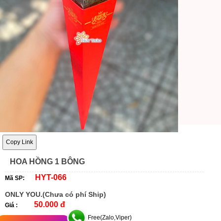
Copy Link
HOA HỒNG 1 BÔNG
HYT-066
Mã SP:
ONLY YOU.(Chưa có phí Ship)
50.000 đ
Giá :
Free(Zalo,Viper)