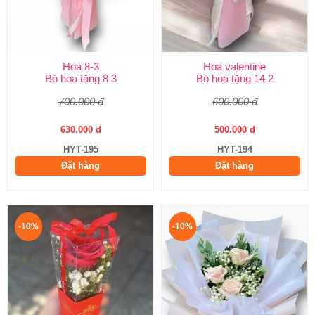
Hoa 8-3
Hoa valentine
Bó hoa tặng 8 3
Bó hoa tặng 14 2
700.000 đ
600.000 đ
630.000 đ
500.000 đ
HYT-195
HYT-194
Đặt hàng
Đặt hàng
-10%
-10%