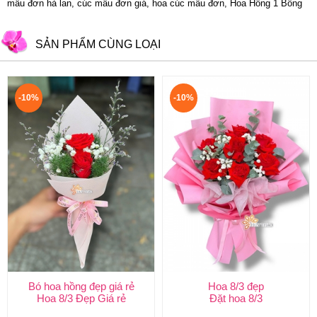
mẫu đơn hà lan, cúc mẫu đơn giá, hoa cúc mẫu đơn, Hoa Hồng 1 Bông
SẢN PHẨM CÙNG LOẠI
-10%
-10%
Bó hoa hồng đẹp giá rẻ
Hoa 8/3 đẹp
Hoa 8/3 Đẹp Giá rẻ
Đặt hoa 8/3