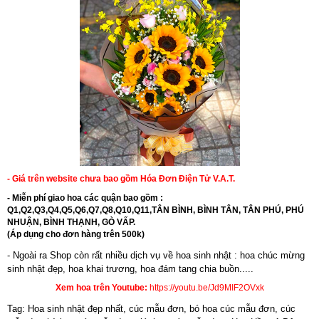
- Giá trên website chưa bao gồm Hóa Đơn Điện Tử V.A.T.
- Miễn phí giao hoa các quận bao gồm :
Q1,Q2,Q3,Q4,Q5,Q6,Q7,Q8,Q10,Q11,TÂN BÌNH, BÌNH TÂN, TÂN PHÚ, PHÚ
NHUẬN, BÌNH THẠNH, GÒ VẤP.
(Áp dụng cho đơn hàng trên 500k)
- Ngoài ra Shop còn rất nhiều dịch vụ về hoa sinh nhật : hoa chúc mừng
sinh nhật đẹp,
hoa khai trương
,
hoa đám tang chia buồn.....
Xem hoa trên Youtube:
https://youtu.be/Jd9MIF2OVxk
Tag: Hoa sinh nhật đẹp nhất, cúc mẫu đơn, bó hoa cúc mẫu đơn, cúc