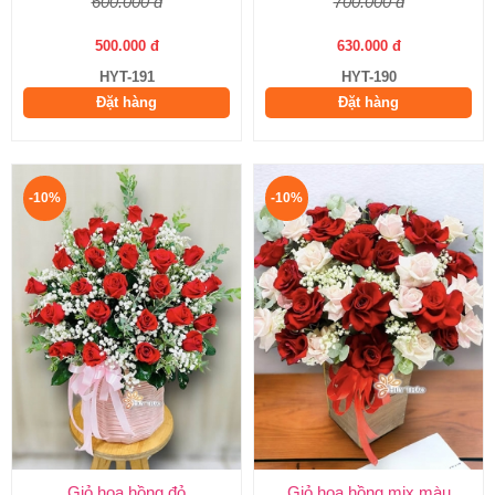
600.000 đ
700.000 đ
500.000 đ
630.000 đ
HYT-191
HYT-190
Đặt hàng
Đặt hàng
-10%
-10%
Giỏ hoa hồng đỏ
Giỏ hoa hồng mix màu