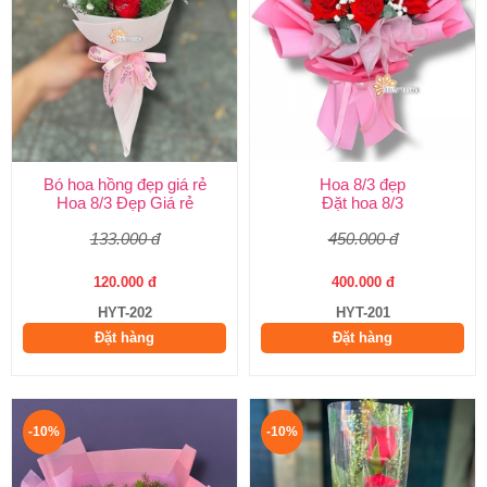
Bó hoa hồng đẹp giá rẻ
Hoa 8/3 đẹp
Hoa 8/3 Đẹp Giá rẻ
Đặt hoa 8/3
133.000 đ
450.000 đ
120.000 đ
400.000 đ
HYT-202
HYT-201
Đặt hàng
Đặt hàng
-10%
-10%