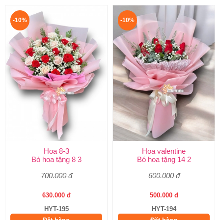
-10%
-10%
Hoa 8-3
Hoa valentine
Bó hoa tặng 8 3
Bó hoa tặng 14 2
700.000 đ
600.000 đ
630.000 đ
500.000 đ
HYT-195
HYT-194