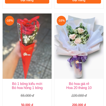
Đặt hàng
Đặt hàng
-10%
-10%
Bó 1 bông kiểu mới
Bó hoa giá rẻ
Bó hoa hồng 1 bông
Hoa 20 tháng 10
55.000 đ
220.000 đ
50.000 đ
200.000 đ