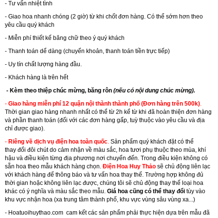
- Tư vấn nhiệt tình
- Giao hoa nhanh chóng (2 giờ) từ khi chốt đơn hàng. Có thể sớm hơn theo
yêu cầu quý khách
- Miễn phí thiết kế băng chữ theo ý quý khách
- Thanh toán dể dàng (chuyển khoản, thanh toán tiền trực tiếp)
- Uy tín chất lượng hàng đầu.
- Khách hàng là trên hết
- Kèm theo thiệp chúc mừng, băng rôn
(nếu có nội dung chúc mừng).
-
Giao hàng miễn phí 12 quận nội thành thành phố (Đơn hàng trên 500k)
.
Thời gian giao hàng nhanh nhất có thể từ 2h kể từ khi đã hoàn thiện đơn hàng
và phần thanh toán (đối với các đơn hàng gấp, tuỳ thuộc vào yêu cầu và địa
chỉ được giao).
-
Riêng về dịch vụ điện hoa toàn quốc
.
Sản phẩm quý khách đặt có thể
thay đổi đôi chút do cảm nhận về màu sắc, hoa tươi phụ thuộc theo mùa, khí
hậu và điều kiện từng địa phương nơi chuyển đến. Trong điều kiện không có
sẵn hoa theo mẫu khách hàng chọn.
Điện Hoa Huy Thảo
sẽ chủ động liên lạc
với khách hàng để thông báo và tư vấn hoa thay thế. Trường hợp không đủ
thời gian hoặc không liên lạc được, chúng tôi sẽ chủ động thay thế loại hoa
khác có ý nghĩa và màu sắc theo mẫu.
Giá hoa cũng có thể thay đổi
tùy vào
khu vực nhận hoa (xa trung tâm thành phố, khu vực vùng sâu vùng xa...)
-
Hoatuoihuythao.com
cam kết các sản phẩm phải thực hiện dựa trên mẫu đã