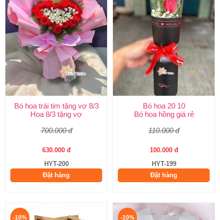
Bó hoa trái tim tặng vợ 8/3
Bó hoa 20 10
Hoa 8/3 tặng vợ
Bó hoa hồng giá rẻ
700.000 đ
110.000 đ
630.000 đ
100.000 đ
HYT-200
HYT-199
Đặt hàng
Đặt hàng
-10%
-10%