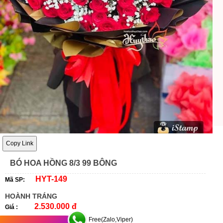
Copy Link
BÓ HOA HỒNG 8/3 99 BÔNG
HYT-149
Mã SP:
HOÀNH TRÁNG
2.530.000 đ
Giá :
Free(Zalo,Viper)