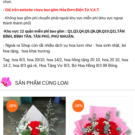
chọn.
- Giá trên website chưa bao gồm Hóa Đơn Điện Tử V.A.T.
- Không bao gồm phí chuyển phát ngoài khu vực miễn phí (khu vực ngoại
thành thành phố)
-
Khu vực 12 quận miễn phí bao gồm : Q1,Q3,Q4,Q5,Q6,Q8,Q10,Q11,TÂN
BÌNH, BÌNH TÂN, TÂN PHÚ, PHÚ NHUẬN.
- Ngoài ra Shop còn rất nhiều dịch vu hoa tươi như :
hoa sinh nhật
,
bó
hoa tặng
,
hoa khai trương
.
Tag: hoa 8/3, hoa 20/10, hoa 14/2, hoa hồng tặng 20 10, hoa 20 10, hoa
14 2, hoa 8/3 giá rẻ, Hoa Tặng Vợ 8/3, Bó Hoa Hồng 8/3 99 Bông
SẢN PHẨM CÙNG LOẠI
-10%
-10%