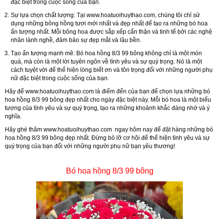
đặc biệt trong cuộc sống của bạn.
Sự lựa chọn chất lượng
: Tại
www.hoatuoihuythao.com
, chúng tôi chỉ sử
dụng những bông hồng tươi mới nhất và đẹp nhất để tạo ra những bó hoa
ấn tượng nhất. Mỗi bông hoa được sắp xếp cẩn thận và tinh tế bởi các nghệ
nhân lành nghề, đảm bảo sự đẹp mắt và lâu bền.
Tạo ấn tượng mạnh mẽ
: Bó hoa hồng 8/3 99 bông không chỉ là một món
quà, mà còn là một lời tuyên ngôn về tình yêu và sự quý trọng. Nó là một
cách tuyệt vời để thể hiện lòng biết ơn và tôn trọng đối với những người phụ
nữ đặc biệt trong cuộc sống của bạn.
Hãy để
www.hoatuoihuythao.com
là điểm đến của bạn để chọn lựa những bó
hoa hồng 8/3 99 bông đẹp nhất cho ngày đặc biệt này. Mỗi bó hoa là một biểu
tượng của tình yêu và sự quý trọng, tạo ra những khoảnh khắc đáng nhớ và ý
nghĩa.
Hãy ghé thăm
www.hoatuoihuythao.com
ngay hôm nay để đặt hàng những bó
hoa hồng 8/3 99 bông đẹp nhất. Đừng bỏ lỡ cơ hội để thể hiện tình yêu và sự
quý trọng của bạn đối với những người phụ nữ bạn yêu thương!
Bó hoa hồng 8/3 99 bông