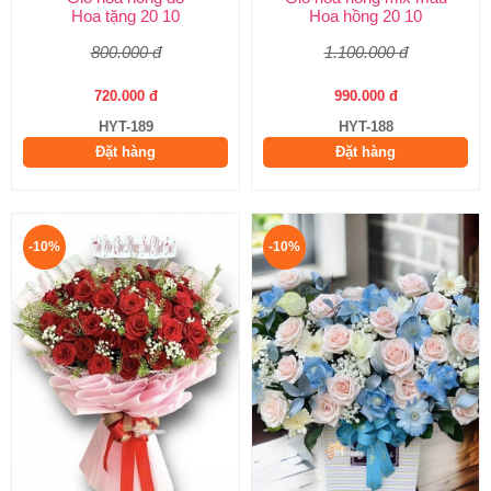
Hoa tặng 20 10
Hoa hồng 20 10
800.000 đ
1.100.000 đ
720.000 đ
990.000 đ
HYT-189
HYT-188
Đặt hàng
Đặt hàng
-10%
-10%