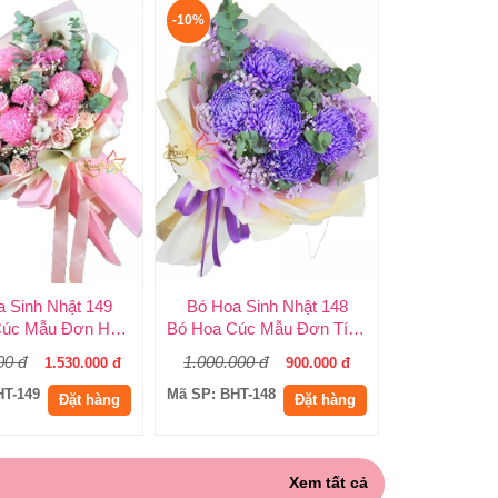
-10%
 Sinh Nhật 149
Bó Hoa Sinh Nhật 148
Bó Hoa Cúc Mẫu Đơn Hà Lan.
Bó Hoa Cúc Mẫu Đơn Tím.
00 đ
1.000.000 đ
1.530.000 đ
900.000 đ
HT-149
Mã SP: BHT-148
Đặt hàng
Đặt hàng
Xem tất cả