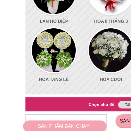
LAN HỒ ĐIỆP
HOA 8 THÁNG 3
HOA TANG LỄ
HOA CƯỚI
Chọn chủ đề
SẢN
SẢN PHẨM BÁN CHẠY