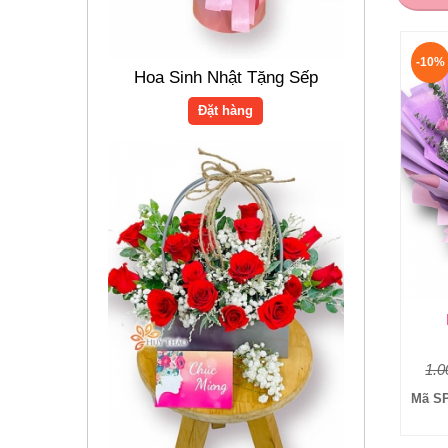
Hoa Sinh Nhật Tặng Sếp
Đặt hàng
-10%
1.0
Mã SP
Hoa Hồng Đỏ Tượng Trưng
Cho Tình Yêu