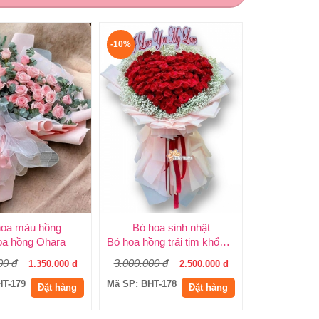
-10%
hoa màu hồng
Bó hoa sinh nhật
oa hồng Ohara
Bó hoa hồng trái tim khổng lồ
00 đ
3.000.000 đ
1.350.000 đ
2.500.000 đ
HT-179
Mã SP: BHT-178
Đặt hàng
Đặt hàng