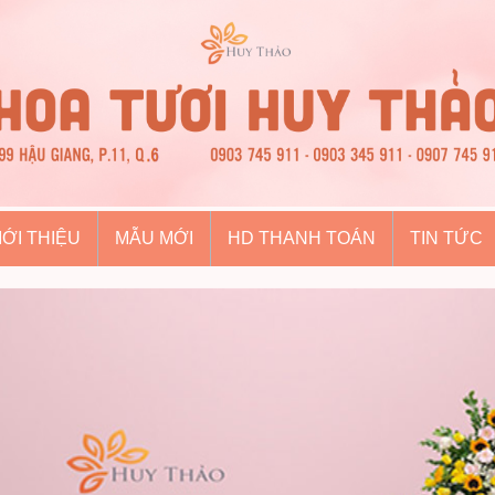
IỚI THIỆU
MẪU MỚI
HD THANH TOÁN
TIN TỨC