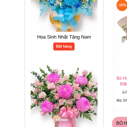
-10%
Hoa Sinh Nhật Tặng Nam
Đặt hàng
Đặ
57
Mã SP
BÓ 