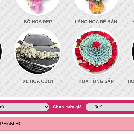
BÓ HOA ĐẸP
LẴNG HOA ĐỂ BÀN
XE HOA CƯỚI
HOA HỒNG SÁP
HO
Chọn mức giá
 PHẨM HOT