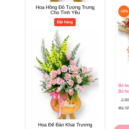
Đặt hàng
-10%
2.80
Mã SP
Hoa Để Bàn Khai Trương
Hoa Hồng Đỏ Tặng Người Yêu
Đặt hàng
Đặt hàng