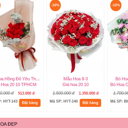
-10%
-10%
Bó Hoa Hồng Đỏ Yêu Thương
Mẫu Hoa 8-3
Bó Hoa
t Hoa 20 10 TPHCM
Giá hoa 20 10
0.000 đ
1.500.000 đ
1.700.0
513.000 đ
1.350.000 đ
: HYT-143
Mã SP: HYT-140
Mã SP: B
Đặt hàng
Đặt hàng
HOA ĐẸP