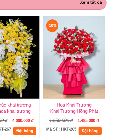
Xem tất cả
-10%
úc khai trương
Hoa Khai Trương
oa khai trương
Khai Trương Hồng Phát
00 đ
1.650.000 đ
4.000.000 đ
1.485.000 đ
KT-267
Mã SP: HKT-265
Đặt hàng
Đặt hàng