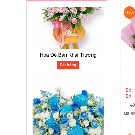
-10%
Hoa Để Bàn Khai Trương
Đặt hàng
Bó H
Bó H
40
Mã SP