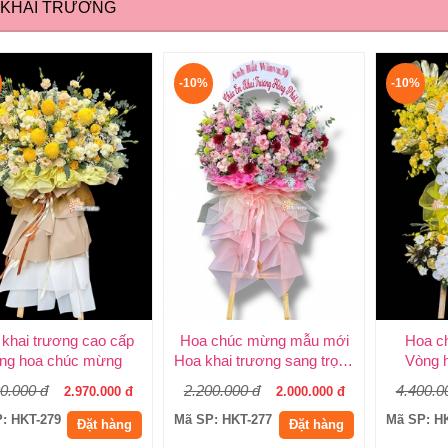
 KHAI TRƯƠNG
-10%
-10%
khai trương cao cấp
Hoa chúc mừng mẫu mới
Hoa ch
ng hoa chúc mừng
Hoa khai trương sang trọng
Vòng h
0.000 đ
2.200.000 đ
4.400.0
2.970.000 đ
2.000.000 đ
: HKT-279
Mã SP: HKT-277
Mã SP: H
Đặt hàng
Đặt hàng