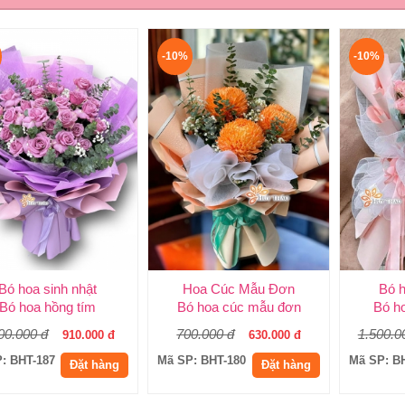
-10%
-10%
Bó hoa sinh nhật
Hoa Cúc Mẫu Đơn
Bó 
Bó hoa hồng tím
Bó hoa cúc mẫu đơn
Bó h
00.000 đ
700.000 đ
1.500.0
910.000 đ
630.000 đ
: BHT-187
Mã SP: BHT-180
Mã SP: B
Đặt hàng
Đặt hàng