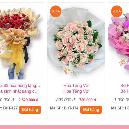
-10%
-10%
Bó hoa 99 hoa hồng tặng sinh nhật
Hoa Tặng Vợ
Bó 
Bó hoa sinh nhật sang chảnh
Hoa Tặng Vợ
Bó 
0.000 đ
800.000 đ
1.300.0
2.520.000 đ
720.000 đ
: BHT-177
Mã SP: BHT-174
Mã SP: H
Đặt hàng
Đặt hàng