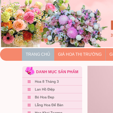
hoatuoihuythao.com
hoatuoihuythao.com
//hoatuoihuythao.com/
TRANG CHỦ
GIÁ HOA THỊ TRƯỜNG
G
DANH MỤC SẢN PHẨM
Hoa 8 Tháng 3
Lan Hồ Điệp
Bó Hoa Đẹp
Lẵng Hoa Để Bàn
Hoa Khai Trương