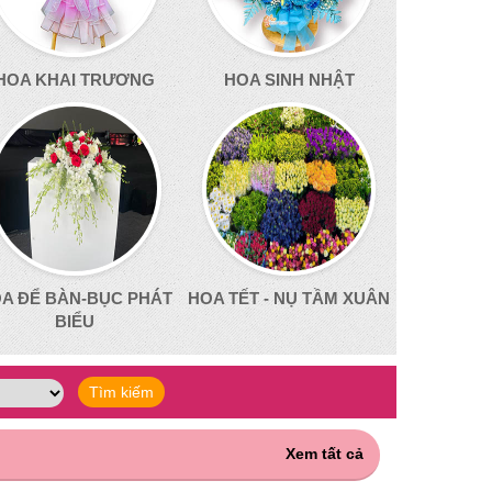
HOA KHAI TRƯƠNG
HOA SINH NHẬT
A ĐỂ BÀN-BỤC PHÁT
HOA TẾT - NỤ TẦM XUÂN
BIỂU
Xem tất cả