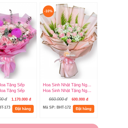
-10%
Hoa Tặng Sếp
Hoa Sinh Nhật Tặng Người Yêu
Hoa Tặng Sếp
Hoa Sinh Nhật Tặng Người Yêu
00 đ
660.000 đ
1.170.000 đ
600.000 đ
BT-173
Mã SP: BHT-172
Đặt hàng
Đặt hàng