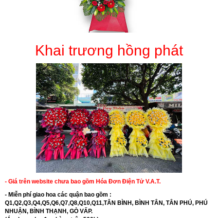
Khai trương hồng phát
- Giá trên website chưa bao gồm Hóa Đơn Điện Tử V.A.T.
- Miễn phí giao hoa các quận bao gồm :
Q1,Q2,Q3,Q4,Q5,Q6,Q7,Q8,Q10,Q11,TÂN BÌNH, BÌNH TÂN, TÂN PHÚ, PHÚ
NHUẬN, BÌNH THẠNH, GÒ VẤP.