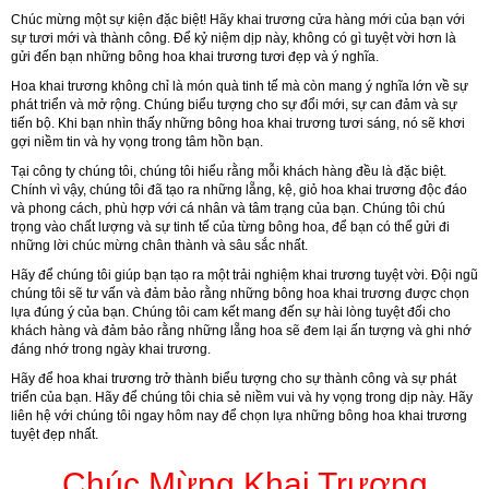
Chúc mừng một sự kiện đặc biệt! Hãy khai trương cửa hàng mới của bạn với
sự tươi mới và thành công. Để kỷ niệm dịp này, không có gì tuyệt vời hơn là
gửi đến bạn những bông hoa khai trương tươi đẹp và ý nghĩa.
Hoa khai trương không chỉ là món quà tinh tế mà còn mang ý nghĩa lớn về sự
phát triển và mở rộng. Chúng biểu tượng cho sự đổi mới, sự can đảm và sự
tiến bộ. Khi bạn nhìn thấy những bông hoa khai trương tươi sáng, nó sẽ khơi
gợi niềm tin và hy vọng trong tâm hồn bạn.
Tại công ty chúng tôi, chúng tôi hiểu rằng mỗi khách hàng đều là đặc biệt.
Chính vì vậy, chúng tôi đã tạo ra những lẵng, kệ, giỏ hoa khai trương độc đáo
và phong cách, phù hợp với cá nhân và tâm trạng của bạn. Chúng tôi chú
trọng vào chất lượng và sự tinh tế của từng bông hoa, để bạn có thể gửi đi
những lời chúc mừng chân thành và sâu sắc nhất.
Hãy để chúng tôi giúp bạn tạo ra một trải nghiệm khai trương tuyệt vời. Đội ngũ
chúng tôi sẽ tư vấn và đảm bảo rằng những bông hoa khai trương được chọn
lựa đúng ý của bạn. Chúng tôi cam kết mang đến sự hài lòng tuyệt đối cho
khách hàng và đảm bảo rằng những lẵng hoa sẽ đem lại ấn tượng và ghi nhớ
đáng nhớ trong ngày khai trương.
Hãy để hoa khai trương trở thành biểu tượng cho sự thành công và sự phát
triển của bạn. Hãy để chúng tôi chia sẻ niềm vui và hy vọng trong dịp này. Hãy
liên hệ với chúng tôi ngay hôm nay để chọn lựa những bông hoa khai trương
tuyệt đẹp nhất.
Chúc Mừng Khai Trương