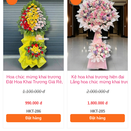
Hoa chúc mừng khai trương
Kệ hoa khai trương hiện đại
Đặt Hoa Khai Trương Giá Rẻ, Đẹp Sang Trọng – Shop Hoa Khai
Lẵng hoa chúc mừng khai trươ
1.100.000 đ
2.000.000 đ
990.000 đ
1.800.000 đ
HKT-286
HKT-285
Đặt hàng
Đặt hàng