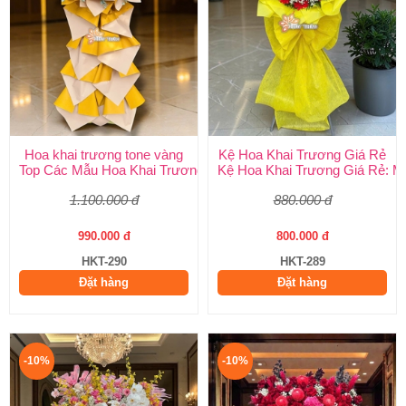
Hoa khai trương tone vàng
Kệ Hoa Khai Trương Giá Rẻ
Top Các Mẫu Hoa Khai Trương Tone Vàng Đẹp, Sang Trọng, Gi
Kệ Hoa Khai Trương Giá Rẻ: M
1.100.000 đ
880.000 đ
990.000 đ
800.000 đ
HKT-290
HKT-289
Đặt hàng
Đặt hàng
-10%
-10%