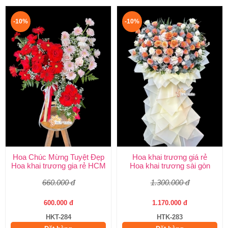
-10%
-10%
Hoa Chúc Mừng Tuyệt Đẹp
Hoa khai trương giá rẻ
Hoa khai trương gia rẻ HCM
Hoa khai trương sài gòn
660.000 đ
1.300.000 đ
600.000 đ
1.170.000 đ
HKT-284
HTK-283