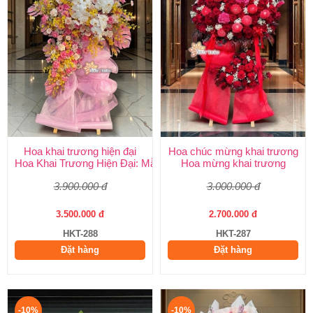
Hoa khai trương hiện đại
Hoa chúc mừng khai trương
Hoa Khai Trương Hiện Đại: Mẫu Đẹp, Sang Trọng & Giao Nhanh
Hoa mừng khai trương
3.900.000 đ
3.000.000 đ
3.500.000 đ
2.700.000 đ
HKT-288
HKT-287
Đặt hàng
Đặt hàng
-10%
-10%