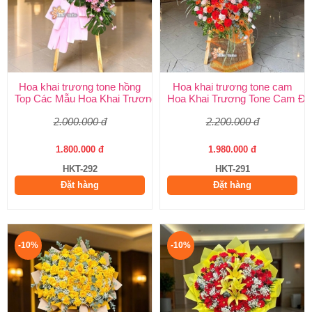
Hoa khai trương tone hồng
Hoa khai trương tone cam
Top Các Mẫu Hoa Khai Trương Tone Hồng Đẹp, Sang Trọng, Giá
Hoa Khai Trương Tone Cam Đẹ
2.000.000 đ
2.200.000 đ
1.800.000 đ
1.980.000 đ
HKT-292
HKT-291
Đặt hàng
Đặt hàng
-10%
-10%