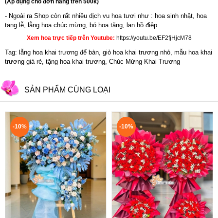
(Áp dụng cho đơn hàng trên 500k)
- Ngoài ra Shop còn rất nhiều dịch vu hoa tươi như :
hoa sinh nhật
,
hoa
tang lễ
, l
ẵng hoa chúc mừng
,
bó hoa tặng
,
lan hồ điệp
Xem hoa trực tiếp trên Youtube:
https://youtu.be/EF2fjHjcM78
Tag: lẵng hoa khai trương để bàn, giỏ hoa khai trương nhỏ, mẫu hoa khai
trương giá rẻ, tặng hoa khai trương, Chúc Mừng Khai Trương
SẢN PHẨM CÙNG LOẠI
-10%
-10%