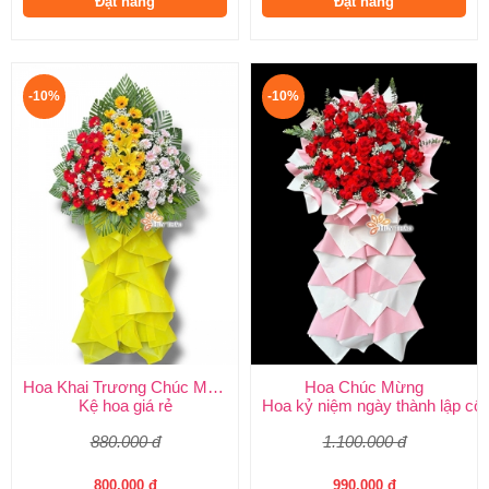
Đặt hàng
Đặt hàng
-10%
-10%
Hoa Khai Trương Chúc Mừng
Hoa Chúc Mừng
Kệ hoa giá rẻ
Hoa kỷ niệm ngày thành lập côn
880.000 đ
1.100.000 đ
800.000 đ
990.000 đ