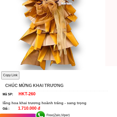
Copy Link
CHÚC MỪNG KHAI TRƯƠNG
HKT-260
Mã SP:
lẵng hoa khai trương hoành tráng - sang trọng
1.710.000 đ
Giá :
Free(Zalo,Viper)