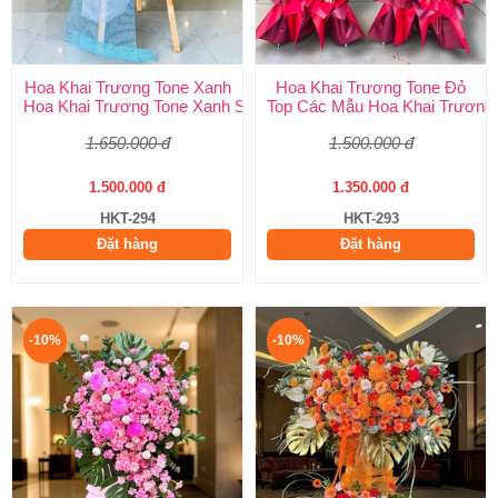
Hoa Khai Trương Tone Xanh
Hoa Khai Trương Tone Đỏ
Hoa Khai Trương Tone Xanh Sang Trọng, Độc Đáo | Shop Hoa H
Top Các Mẫu Hoa Khai Trương 
1.650.000 đ
1.500.000 đ
1.500.000 đ
1.350.000 đ
HKT-294
HKT-293
Đặt hàng
Đặt hàng
-10%
-10%