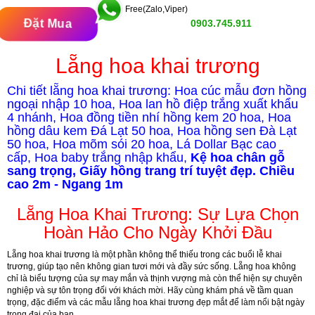
Free(Zalo,Viper)
Đặt Mua
0903.745.911
Lẵng hoa khai trương
Chi tiết lẵng hoa khai trương: Hoa cúc mẫu đơn hồng
ngoại nhập 10 hoa,
Hoa lan hồ điệp trắng xuất khẩu
4 nhánh,
Hoa đồng tiền nhí hồng kem 20 hoa,
Hoa
hồng dâu kem Đá Lạt 50 hoa,
Hoa hồng sen Đà Lạt
50 hoa,
Hoa mõm sói 20 hoa,
Lá Dollar Bạc cao
cấp,
Hoa baby trắng nhập khẩu,
Kệ hoa chân gỗ
sang trọng,
Giấy hồng trang trí tuyệt đẹp.
Chiều
cao 2m - Ngang 1m
Lẵng Hoa Khai Trương: Sự Lựa Chọn
Hoàn Hảo Cho Ngày Khởi Đầu
Lẵng hoa khai trương là một phần không thể thiếu trong các buổi lễ khai
trương, giúp tạo nên không gian tươi mới và đầy sức sống. Lẵng hoa không
chỉ là biểu tượng của sự may mắn và thịnh vượng mà còn thể hiện sự chuyên
nghiệp và sự tôn trọng đối với khách mời. Hãy cùng khám phá về tầm quan
trọng, đặc điểm và các mẫu lẵng hoa khai trương đẹp mắt để làm nổi bật ngày
trọng đại của bạn.