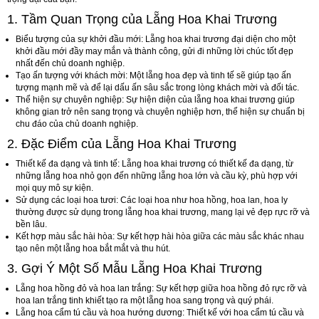
1. Tầm Quan Trọng của Lẵng Hoa Khai Trương
Biểu tượng của sự khởi đầu mới
: Lẵng hoa khai trương đại diện cho một
khởi đầu mới đầy may mắn và thành công, gửi đi những lời chúc tốt đẹp
nhất đến chủ doanh nghiệp.
Tạo ấn tượng với khách mời
: Một lẵng hoa đẹp và tinh tế sẽ giúp tạo ấn
tượng mạnh mẽ và để lại dấu ấn sâu sắc trong lòng khách mời và đối tác.
Thể hiện sự chuyên nghiệp
: Sự hiện diện của lẵng hoa khai trương giúp
không gian trở nên sang trọng và chuyên nghiệp hơn, thể hiện sự chuẩn bị
chu đáo của chủ doanh nghiệp.
2. Đặc Điểm của Lẵng Hoa Khai Trương
Thiết kế đa dạng và tinh tế
: Lẵng hoa khai trương có thiết kế đa dạng, từ
những lẵng hoa nhỏ gọn đến những lẵng hoa lớn và cầu kỳ, phù hợp với
mọi quy mô sự kiện.
Sử dụng các loại hoa tươi
: Các loại hoa như hoa hồng, hoa lan, hoa ly
thường được sử dụng trong lẵng hoa khai trương, mang lại vẻ đẹp rực rỡ và
bền lâu.
Kết hợp màu sắc hài hòa
: Sự kết hợp hài hòa giữa các màu sắc khác nhau
tạo nên một lẵng hoa bắt mắt và thu hút.
3. Gợi Ý Một Số Mẫu Lẵng Hoa Khai Trương
Lẵng hoa hồng đỏ và hoa lan trắng
: Sự kết hợp giữa hoa hồng đỏ rực rỡ và
hoa lan trắng tinh khiết tạo ra một lẵng hoa sang trọng và quý phái.
Lẵng hoa cẩm tú cầu và hoa hướng dương
: Thiết kế với hoa cẩm tú cầu và