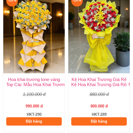
-10%
-10%
Hoa khai trương tone vàng
Kệ Hoa Khai Trương Giá Rẻ
Top Các Mẫu Hoa Khai Trương Tone Vàng Đẹp, Sang Trọng, Gi
Kệ Hoa Khai Trương Giá Rẻ: M
1.100.000 đ
880.000 đ
990.000 đ
800.000 đ
HKT-290
HKT-289
Đặt hàng
Đặt hàng