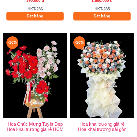
990.000 đ
1.800.000 đ
HKT-286
HKT-285
Đặt hàng
Đặt hàng
-10%
-10%
Hoa Chúc Mừng Tuyệt Đẹp
Hoa khai trương giá rẻ
Hoa khai trương gia rẻ HCM
Hoa khai trương sài gòn