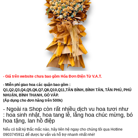
- Giá trên website chưa bao gồm Hóa Đơn Điện Tử V.A.T.
- Miễn phí giao hoa các quận bao gồm :
Q1,Q2,Q3,Q4,Q5,Q6,Q7,Q8,Q10,Q11,TÂN BÌNH, BÌNH TÂN, TÂN PHÚ, PHÚ
NHUẬN, BÌNH THẠNH, GÒ VẤP.
(Áp dụng cho đơn hàng trên 500k)
- Ngoài ra Shop còn rất nhiều dịch vu hoa tươi như
:
hoa sinh nhật
,
hoa tang lễ
, l
ẵng hoa chúc mừng
,
bó
hoa tặng
,
lan hồ điệp
Nếu có bất kỳ thắc mắc nào, hãy liên hệ ngay cho chúng tôi qua Hotline
0903745911 để được tư vấn và hỗ trợ nhanh nhất nhé!