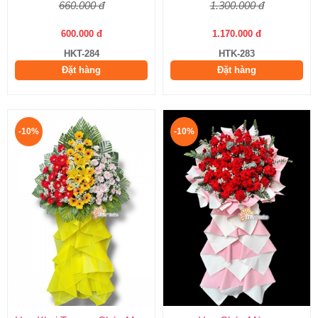
660.000 đ
1.300.000 đ
600.000 đ
1.170.000 đ
HKT-284
HTK-283
Đặt hàng
Đặt hàng
-10%
-10%