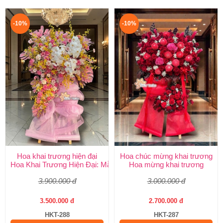
-10%
-10%
Hoa khai trương hiện đại
Hoa chúc mừng khai trương
Hoa Khai Trương Hiện Đại: Mẫu Đẹp, Sang Trọng & Giao Nhanh
Hoa mừng khai trương
3.900.000 đ
3.000.000 đ
3.500.000 đ
2.700.000 đ
HKT-288
HKT-287