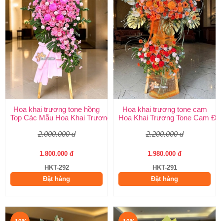
Hoa khai trương tone hồng
Hoa khai trương tone cam
Top Các Mẫu Hoa Khai Trương Tone Hồng Đẹp, Sang Trọng, Giá
Hoa Khai Trương Tone Cam Đẹ
2.000.000 đ
2.200.000 đ
1.800.000 đ
1.980.000 đ
HKT-292
HKT-291
Đặt hàng
Đặt hàng