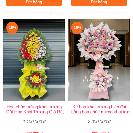
Đặt hàng
Đặt hàng
-10%
-10%
Hoa chúc mừng khai trương
Kệ hoa khai trương hiện đại
Đặt Hoa Khai Trương Giá Rẻ, Đẹp Sang Trọng – Shop Hoa Khai
Lẵng hoa chúc mừng khai trươ
1.100.000 đ
2.000.000 đ