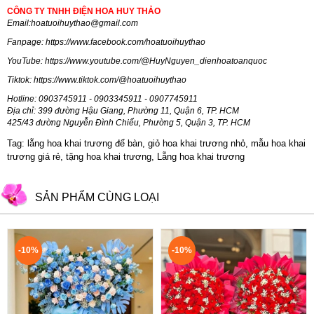
CÔNG TY TNHH ĐIỆN HOA HUY THẢO
Email:
hoatuoihuythao@gmail.com
Fanpage:
https://www.facebook.com/hoatuoihuythao
YouTube:
https://www.youtube.com/@HuyNguyen_dienhoatoanquoc
Tiktok:
https://www.tiktok.com/@hoatuoihuythao
Hotline: 0903745911 - 0903345911 - 0907745911
Địa chỉ: 399 đường Hậu Giang, Phường 11, Quận 6, TP. HCM
425/43 đường Nguyễn Đình Chiểu, Phường 5, Quận 3, TP. HCM
Tag: lẵng hoa khai trương để bàn, giỏ hoa khai trương nhỏ, mẫu hoa khai
trương giá rẻ, tặng hoa khai trương, Lẵng hoa khai trương
SẢN PHẨM CÙNG LOẠI
-10%
-10%