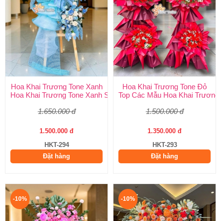
Hoa Khai Trương Tone Xanh
Hoa Khai Trương Tone Đỏ
Hoa Khai Trương Tone Xanh Sang Trọng, Độc Đáo | Shop Hoa H
Top Các Mẫu Hoa Khai Trương 
1.650.000 đ
1.500.000 đ
1.500.000 đ
1.350.000 đ
HKT-294
HKT-293
Đặt hàng
Đặt hàng
-10%
-10%