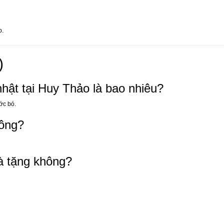
p.
)
nhật tại Huy Thảo là bao nhiêu?
ước bó.
hông?
uà tặng không?