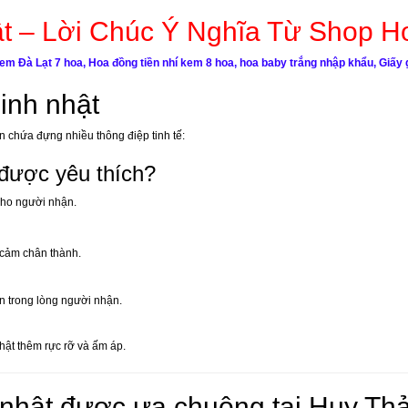
t – Lời Chúc Ý Nghĩa Từ Shop H
em Đà Lạt 7 hoa, Hoa đồng tiền nhí kem 8 hoa, hoa baby trắng nhập khẩu, Giấy
inh nhật
 chứa đựng nhiều thông điệp tinh tế:
 được yêu thích?
cho người nhận.
 cảm chân thành.
n trong lòng người nhận.
ật thêm rực rỡ và ấm áp.
h nhật được ưa chuộng tại Huy Th