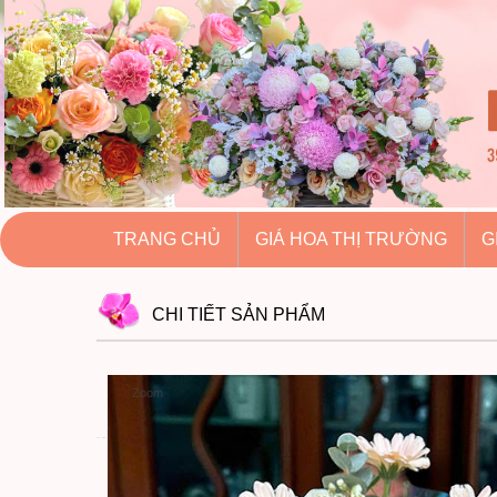
hoatuoihuythao.com
hoatuoihuythao.com
//hoatuoihuythao.com/
TRANG CHỦ
GIÁ HOA THỊ TRƯỜNG
G
CHI TIẾT
SẢN PHẨM
Zoom