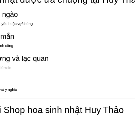
t ngào
ời yêu hoặc vợ/chồng.
y mắn
ành công.
ng và lạc quan
iềm tin.
và ý nghĩa.
ại Shop hoa sinh nhật Huy Thảo