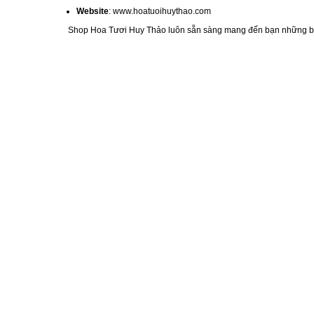
Website
:
www.hoatuoihuythao.com
Shop Hoa Tươi Huy Thảo luôn sẵn sàng mang đến bạn những bó h