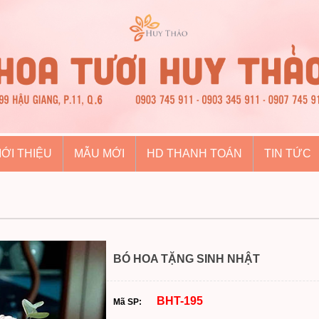
IỚI THIỆU
MẪU MỚI
HD THANH TOÁN
TIN TỨC
BÓ HOA TẶNG SINH NHẬT
BHT-195
Mã SP: