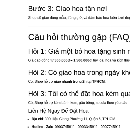
Bước 3: Giao hoa tận nơi
Shop sẽ giao đúng mẫu, đúng giờ, và đảm bảo hoa luôn tươi đẹ
Câu hỏi thường gặp (FAQ
Hỏi 1: Giá một bó hoa tặng sinh 
Giá dao động từ
300.000đ – 1.500.000đ
, tùy loại hoa và kích th
Hỏi 2: Có giao hoa trong ngày k
Có, Shop hỗ trợ
giao nhanh trong 2h tại TPHCM
.
Hỏi 3: Tôi có thể đặt hoa kèm q
Có, Shop hỗ trợ kèm bánh kem, gấu bông, socola theo yêu cầu
Liên Hệ Ngay Để Đặt Hoa
Địa chỉ
: 399 Hậu Giang Phường 11, Quận 6, TP.HCM
Hotline - Zalo
: 0903745911 - 0903345911 - 0907745911