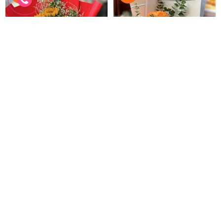
Bó Hoa Hướng Dương
Hoa Cúc Mẫu Đơn
Bó hoa tặng lễ tốt nghiệp
Bó hoa cúc mẫu đơn
500.000 đ
700.000 đ
450.000 đ
630.000 đ
BHT-181
BHT-180
Đặt hàng
Đặt hàng