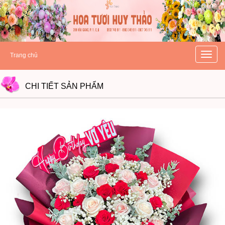
hoatuoihuythao.com
hoatuoihuythao.com
//hoatuoihuythao.com/
Toggle
Trang chủ
naviga
CHI TIẾT
SẢN PHẨM