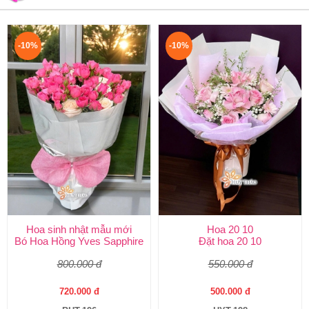
-10%
-10%
Hoa sinh nhật mẫu mới
Hoa 20 10
Bó Hoa Hồng Yves Sapphire
Đặt hoa 20 10
800.000 đ
550.000 đ
720.000 đ
500.000 đ