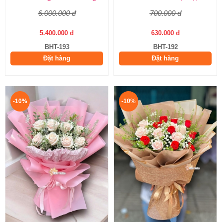
6.000.000 đ
700.000 đ
5.400.000 đ
630.000 đ
BHT-193
BHT-192
Đặt hàng
Đặt hàng
-10%
-10%