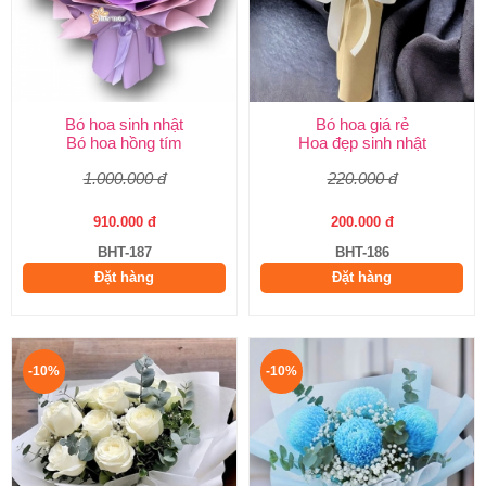
Bó hoa sinh nhật
Bó hoa giá rẻ
Bó hoa hồng tím
Hoa đẹp sinh nhật
1.000.000 đ
220.000 đ
910.000 đ
200.000 đ
BHT-187
BHT-186
Đặt hàng
Đặt hàng
-10%
-10%