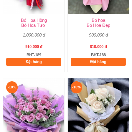
Bó Hoa Hồng
Bó hoa
Bó Hoa Tươi
Bó Hoa Đẹp
1.000.000 đ
900.000 đ
910.000 đ
810.000 đ
BHT-189
BHT-188
Đặt hàng
Đặt hàng
-10%
-10%