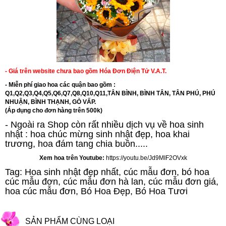
- Giá trên website chưa bao gồm Hóa Đơn Điện Tử V.A.T.
- Miễn phí giao hoa các quận bao gồm :
Q1,Q2,Q3,Q4,Q5,Q6,Q7,Q8,Q10,Q11,TÂN BÌNH, BÌNH TÂN, TÂN PHÚ, PHÚ
NHUẬN, BÌNH THẠNH, GÒ VẤP.
(Áp dụng cho đơn hàng trên 500k)
- Ngoài ra Shop còn rất nhiều dịch vụ về hoa sinh
nhật : hoa chúc mừng sinh nhật đẹp,
hoa khai
trương
,
hoa đám tang chia buồn.....
Xem hoa trên Youtube:
https://youtu.be/Jd9MIF2OVxk
Tag: Hoa sinh nhật đẹp nhất, cúc mẫu đơn, bó hoa
cúc mẫu đơn, cúc mẫu đơn hà lan, cúc mẫu đơn giá,
hoa cúc mẫu đơn, Bó Hoa Đẹp, Bó Hoa Tươi
SẢN PHẨM CÙNG LOẠI