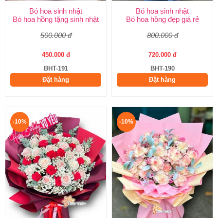
Bó hoa sinh nhật
Bó hoa sinh nhật
Bó hoa hồng tặng sinh nhật
Bó hoa hồng đẹp giá rẻ
500.000 đ
800.000 đ
450.000 đ
720.000 đ
BHT-191
BHT-190
Đặt hàng
Đặt hàng
-10%
-10%