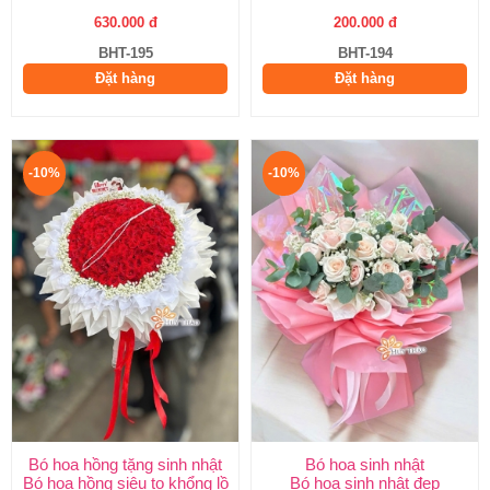
630.000 đ
200.000 đ
BHT-195
BHT-194
Đặt hàng
Đặt hàng
-10%
-10%
Bó hoa hồng tặng sinh nhật
Bó hoa sinh nhật
Bó hoa hồng siêu to khổng lồ
Bó hoa sinh nhật đẹp