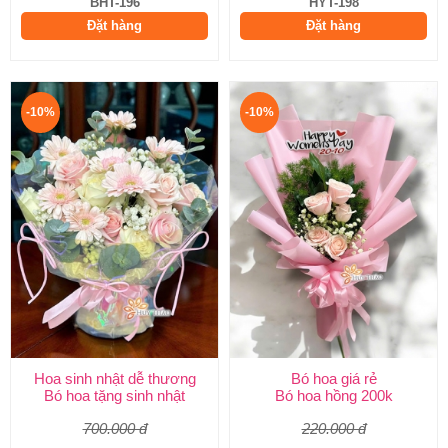
BHT-196
HYT-198
Đặt hàng
Đặt hàng
-10%
-10%
Hoa sinh nhật dễ thương
Bó hoa giá rẻ
Bó hoa tặng sinh nhật
Bó hoa hồng 200k
700.000 đ
220.000 đ