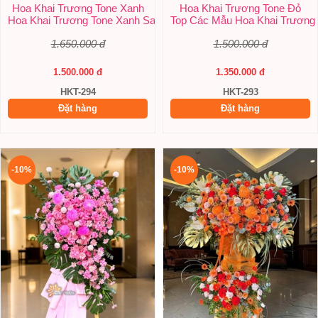
Hoa Khai Trương Tone Xanh
Hoa Khai Trương Tone Đỏ
Hoa Khai Trương Tone Xanh Sang Trọng, Độc Đáo | Shop Hoa Hu
Top Các Mẫu Hoa Khai Trương 
1.650.000 đ
1.500.000 đ
1.500.000 đ
1.350.000 đ
HKT-294
HKT-293
Đặt hàng
Đặt hàng
-10%
-10%