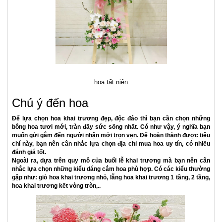
Vòng hoa khai trương
Lựa chọn màu sắc chủ đạo
Ngoài việc lựa hoa chúc mừng theo ý nghĩa thì việc chọn hoa theo
màu sắc chủ đạo cũng hết sức quan trọng. Theo quan niệm của người
Việt, ngày khai trương nên sử dụng những màu sắc tươi sáng, nổi bật
như đỏ, hồng, cam, vàng,.. Cần hạn chế dùng những tông màu lạnh,
trầm để tránh đem lại vận xui cho gia chủ.
Do vậy, bạn nên lựa chọn màu hoa phù hợp, không nên chọn màu quá
u tối, hoặc quá nhiều màu sắc gây rối mắt. Ngoài ra, bạn có thể tìm
hiểu và chọn màu sắc của hoa hợp với phong thủy của người nhận.