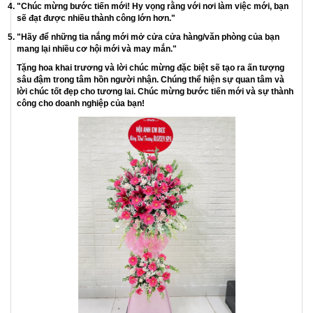
trương hồng phát, chúc
mừng khai trương
Hoa Khai Trương: Sự Tươi Mới và May Mắn
Hoa luôn là biểu tượng của sự tươi mới và sự may mắn. Tặng hoa
khai trương không chỉ là một cách để chúc mừng mở cửa mới, mà
còn là một lời chúc tốt đẹp cho tương lai của doanh nghiệp. Loạt hoa
tươi sáng với màu sắc rực rỡ như hoa hướng dương, hoa lan, hoa
hồng, hay hoa lily có thể tạo ra một bó hoa khai trương vô cùng ấn
tượng.
Lời Chúc Mừng Đặc Biệt
Cùng với hoa khai trương, một lời chúc mừng ấm áp và ý nghĩa là điều
cần thiết. Dưới đây là một số lời chúc mừng mà bạn có thể sử dụng để
tặng kèm với bó hoa:
"Chúc mừng mở cửa cửa hàng mới! Hy vọng rằng sự khởi đầu mới
này sẽ đem lại nhiều thành công và phát triển cho bạn."
"Chúc mừng sự mở cửa văn phòng mới. Mong rằng nơi này sẽ trở
thành nơi phát triển sự sáng tạo và thành công."
"Sự khai trương này là một bước quan trọng trong hành trình của bạn.
Chúc mừng và hãy tiếp tục phát triển mạnh mẽ!"