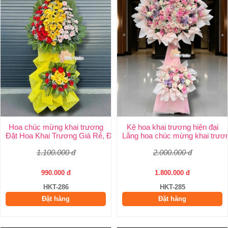
Hoa chúc mừng khai trương
Kệ hoa khai trương hiện đại
Đặt Hoa Khai Trương Giá Rẻ, Đẹp Sang Trọng – Shop Hoa Khai 
Lẵng hoa chúc mừng khai trươ
1.100.000 đ
2.000.000 đ
990.000 đ
1.800.000 đ
HKT-286
HKT-285
Đặt hàng
Đặt hàng