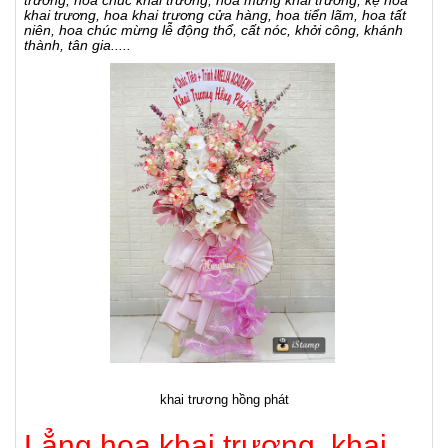
đạt đến người nhận với tình cảm chân thành. Dưới đây là một số lời
chúc mừng bạn có thể sử dụng:
"Chúc mừng một bước tiến lớn trong cuộc hành trình kinh doanh của
bạn. Đây là thời khắc đặc biệt đánh dấu sự thành công và phát triển."
"Mở cửa những cánh cửa mới là khởi đầu của những cơ hội vĩ đại.
Chúc mừng sự mở cửa này và tương lai rạng ngời trước mắt."
"Hãy để sự nở rộ của hoa khai trương truyền đạt thông điệp về sự
thăng tiến và thành công. Chúc mừng bạn về sự khai trương này."
"Với sự nỗ lực và đam mê của bạn, chắc chắn rằng đây sẽ là một
chương mới đầy thành công. Chúc mừng và hãy bước tiến vững
vàng."
"Những cánh cửa mới đã mở ra, và chúng tôi tin rằng bạn đang tiến
lên một tương lai thịnh vượng. Chúc mừng sự khai trương đầy ý
nghĩa này."
Hoa khai trương và lời chúc mừng đặc biệt không chỉ là một phần của
nghi lễ khai trương, mà còn là một cách để chia sẻ niềm vui, hy vọng
và sự khích lệ với người mở cửa và doanh nghiệp mới của họ. Chúc
mừng hành trình mới, và hy vọng rằng nó sẽ đánh dấu một sự phát
triển vượt bậc.
tag:
đặt hoa khai truong, lẵng hoa mừng khai trương, hoa
chúc mừng khai trương, bông khai trương, vòng hoa khai