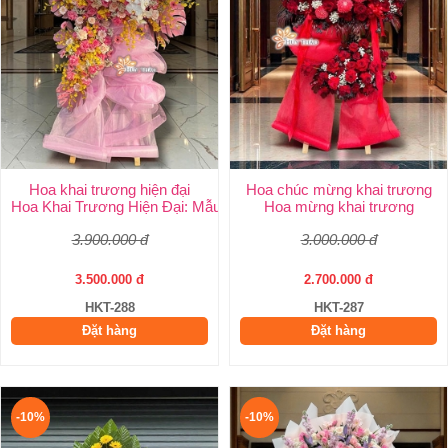
Hoa khai trương hiện đại
Hoa chúc mừng khai trương
Hoa Khai Trương Hiện Đại: Mẫu Đẹp, Sang Trọng & Giao Nhanh 
Hoa mừng khai trương
3.900.000 đ
3.000.000 đ
3.500.000 đ
2.700.000 đ
HKT-288
HKT-287
Đặt hàng
Đặt hàng
-10%
-10%