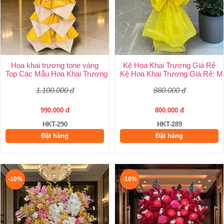
Hoa khai trương tone vàng
Kệ Hoa Khai Trương Giá Rẻ
Top Các Mẫu Hoa Khai Trương Tone Vàng Đẹp, Sang Trọng, Giá
Kệ Hoa Khai Trương Giá Rẻ: M
1.100.000 đ
880.000 đ
990.000 đ
800.000 đ
HKT-290
HKT-289
Đặt hàng
Đặt hàng
-10%
-10%