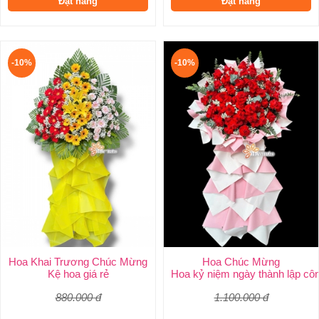
Đặt hàng
Đặt hàng
-10%
-10%
Hoa Khai Trương Chúc Mừng
Hoa Chúc Mừng
Kệ hoa giá rẻ
Hoa kỷ niệm ngày thành lập côn
880.000 đ
1.100.000 đ