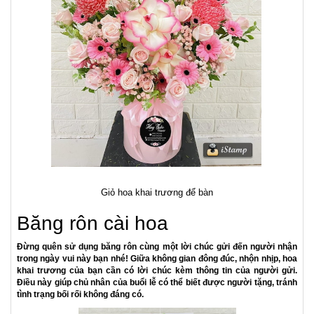
hoa tất niên
Chú ý đến hoa
Để lựa chọn hoa khai trương đẹp, độc đáo thì bạn cần chọn những
bông hoa tươi mới, tràn đầy sức sống nhất. Có như vậy, ý nghĩa bạn
muốn gửi gắm đến người nhận mới trọn vẹn. Để hoàn thành được tiêu
chí này, bạn nên cân nhắc lựa chọn địa chỉ mua hoa uy tín, có nhiều
đánh giá tốt.
Ngoài ra, dựa trên quy mô của buổi lễ khai trương mà bạn nên cân
nhắc lựa chọn những kiểu dáng cắm hoa phù hợp. Có các kiểu thường
gặp như: giỏ hoa khai trương nhỏ, lẵng hoa khai trương 1 tầng, 2 tầng,
hoa khai trương kết vòng tròn,..