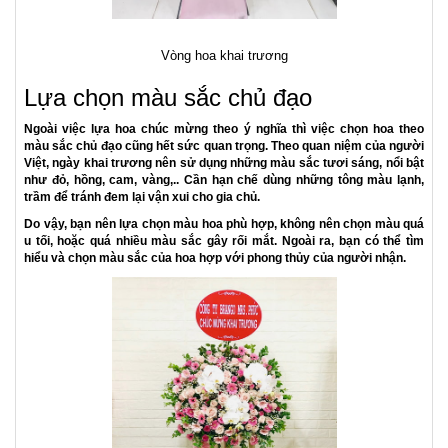
"Chúc mừng bước tiến mới! Hy vọng rằng với nơi làm việc mới, bạn
sẽ đạt được nhiều thành công lớn hơn."
"Hãy để những tia nắng mới mở cửa cửa hàng/văn phòng của bạn
mang lại nhiều cơ hội mới và may mắn."
Tặng hoa khai trương và lời chúc mừng đặc biệt sẽ tạo ra ấn tượng
sâu đậm trong tâm hồn người nhận. Chúng thể hiện sự quan tâm và
lời chúc tốt đẹp cho tương lai. Chúc mừng bước tiến mới và sự thành
công cho doanh nghiệp của bạn!