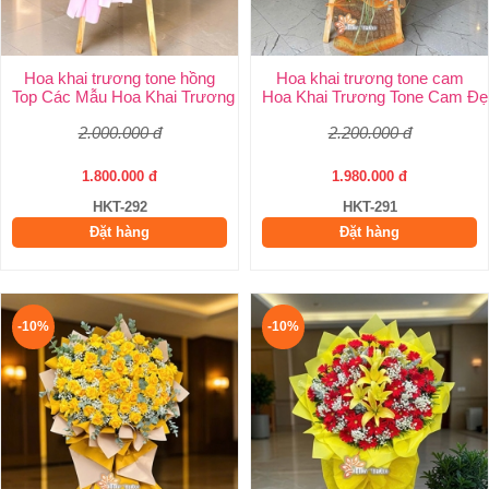
Hoa khai trương tone hồng
Hoa khai trương tone cam
Top Các Mẫu Hoa Khai Trương Tone Hồng Đẹp, Sang Trọng, Giá 
Hoa Khai Trương Tone Cam Đẹ
2.000.000 đ
2.200.000 đ
1.800.000 đ
1.980.000 đ
HKT-292
HKT-291
Đặt hàng
Đặt hàng
-10%
-10%