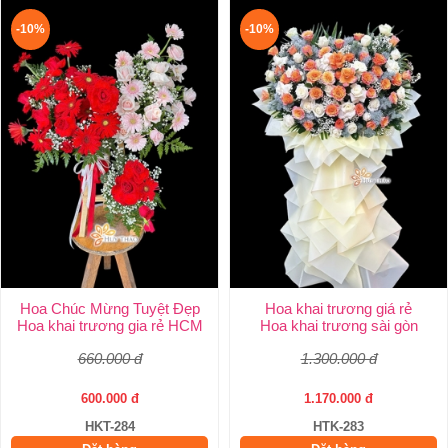
-10%
-10%
Hoa Chúc Mừng Tuyệt Đẹp
Hoa khai trương giá rẻ
Hoa khai trương gia rẻ HCM
Hoa khai trương sài gòn
660.000 đ
1.300.000 đ
600.000 đ
1.170.000 đ
HKT-284
HTK-283