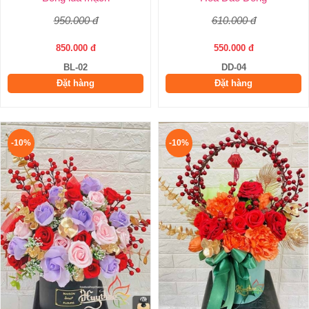
950.000 đ
610.000 đ
850.000 đ
550.000 đ
BL-02
DD-04
Đặt hàng
Đặt hàng
-10%
-10%