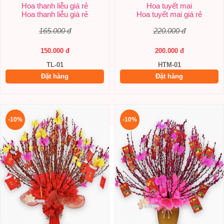
Hoa thanh liễu giá rẻ
Hoa tuyết mai
Hoa thanh liễu giá rẻ
Hoa tuyết mai giá rẻ
165.000 đ
220.000 đ
150.000 đ
200.000 đ
TL-01
HTM-01
Đặt hàng
Đặt hàng
-10%
-10%