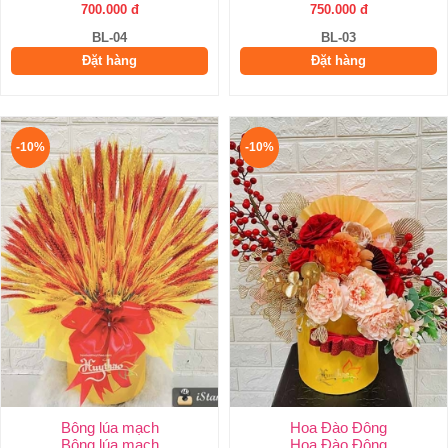
700.000 đ
750.000 đ
BL-04
BL-03
Đặt hàng
Đặt hàng
-10%
-10%
Bông lúa mạch
Hoa Đào Đông
Bông lúa mạch
Hoa Đào Đông