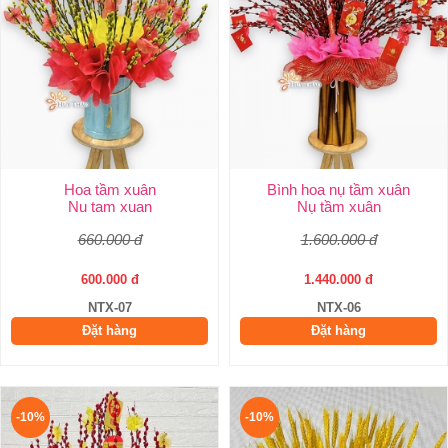
Hoa tầm xuân
Bình hoa nụ tầm xuân
Nu tam xuan
Nụ tầm xuân
660.000 đ
1.600.000 đ
600.000 đ
1.440.000 đ
NTX-07
NTX-06
Đặt hàng
Đặt hàng
-10%
-10%