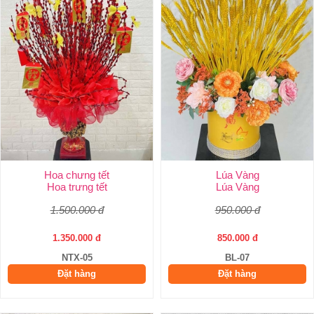
Hoa chưng tết
Lúa Vàng
Hoa trưng tết
Lúa Vàng
1.500.000 đ
950.000 đ
1.350.000 đ
850.000 đ
NTX-05
BL-07
Đặt hàng
Đặt hàng