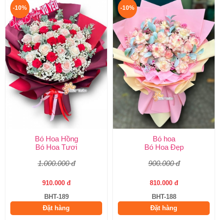
-10%
-10%
Bó Hoa Hồng
Bó hoa
Bó Hoa Tươi
Bó Hoa Đẹp
1.000.000 đ
900.000 đ
910.000 đ
810.000 đ
BHT-189
BHT-188
Đặt hàng
Đặt hàng