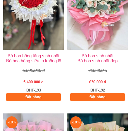
Bó hoa hồng tặng sinh nhật
Bó hoa sinh nhật
Bó hoa hồng siêu to khổng lồ
Bó hoa sinh nhật đẹp
6.000.000 đ
700.000 đ
5.400.000 đ
630.000 đ
BHT-193
BHT-192
Đặt hàng
Đặt hàng
-10%
-10%