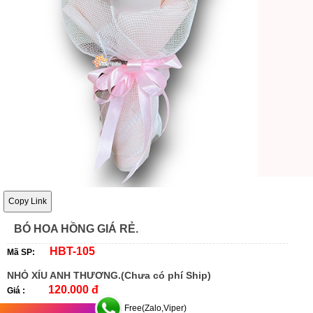
Copy Link
BÓ HOA HỒNG GIÁ RẺ.
HBT-105
Mã SP:
NHỎ XÍU ANH THƯƠNG.(Chưa có phí Ship)
120.000 đ
Giá :
Free(Zalo,Viper)