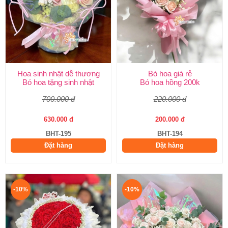
Hoa sinh nhật dễ thương
Bó hoa giá rẻ
Bó hoa tặng sinh nhật
Bó hoa hồng 200k
700.000 đ
220.000 đ
630.000 đ
200.000 đ
BHT-195
BHT-194
Đặt hàng
Đặt hàng
-10%
-10%