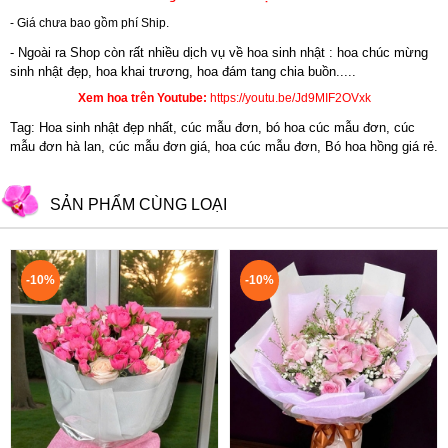
- Giá chưa bao gồm phí Ship.
- Ngoài ra Shop còn rất nhiều dịch vụ về hoa sinh nhật : hoa chúc mừng
sinh nhật đẹp,
hoa khai trương
,
hoa đám tang chia buồn.....
Xem hoa trên Youtube:
https://youtu.be/Jd9MIF2OVxk
Tag: Hoa sinh nhật đẹp nhất, cúc mẫu đơn, bó hoa cúc mẫu đơn, cúc
mẫu đơn hà lan, cúc mẫu đơn giá, hoa cúc mẫu đơn, Bó hoa hồng giá rẻ.
SẢN PHẨM CÙNG LOẠI
-10%
-10%