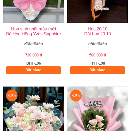
Hoa sinh nhật mẫu mới
Hoa 20 10
Bó Hoa Hồng Yves Sapphire
Đặt hoa 20 10
800.000 đ
550.000 đ
720.000 đ
500.000 đ
BHT-196
HYT-198
Đặt hàng
Đặt hàng
-10%
-10%