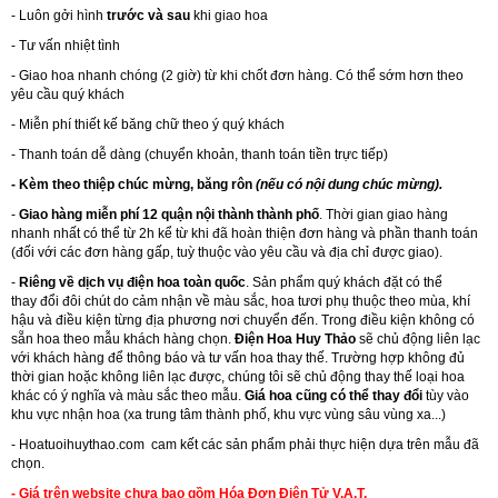
- Luôn gởi hình
trước và sau
khi giao hoa
- Tư vấn nhiệt tình
- Giao hoa nhanh chóng (2 giờ) từ khi chốt đơn hàng. Có thể sớm hơn theo
yêu cầu quý khách
- Miễn phí thiết kế băng chữ theo ý quý khách
- Thanh toán dễ dàng (chuyển khoản, thanh toán tiền trực tiếp)
- Kèm theo thiệp chúc mừng, băng rôn
(nếu có nội dung chúc mừng).
-
Giao hàng miễn phí 12 quận nội thành thành phố
. Thời gian giao hàng
nhanh nhất có thể từ 2h kể từ khi đã hoàn thiện đơn hàng và phần thanh toán
(đối với các đơn hàng gấp, tuỳ thuộc vào yêu cầu và địa chỉ được giao).
-
Riêng về dịch vụ điện hoa toàn quốc
. Sản phẩm quý khách đặt có thể
thay đổi đôi chút do cảm nhận về màu sắc, hoa tươi phụ thuộc theo mùa, khí
hậu và điều kiện từng địa phương nơi chuyển đến. Trong điều kiện không có
sẵn hoa theo mẫu khách hàng chọn.
Điện Hoa Huy Thảo
sẽ chủ động liên lạc
với khách hàng để thông báo và tư vấn hoa thay thế. Trường hợp không đủ
thời gian hoặc không liên lạc được, chúng tôi sẽ chủ động thay thế loại hoa
khác có ý nghĩa và màu sắc theo mẫu.
Giá hoa cũng có thể thay đổi
tùy vào
khu vực nhận hoa (xa trung tâm thành phố, khu vực vùng sâu vùng xa...)
-
Hoatuoihuythao.com
cam kết các sản phẩm phải thực hiện dựa trên mẫu đã
chọn.
- Giá trên website chưa bao gồm Hóa Đơn Điện Tử V.A.T.