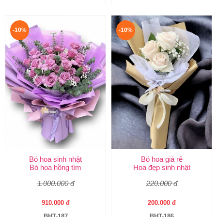
-10%
-10%
Bó hoa sinh nhật
Bó hoa giá rẻ
Bó hoa hồng tím
Hoa đẹp sinh nhật
1.000.000 đ
220.000 đ
910.000 đ
200.000 đ
BHT-187
BHT-186