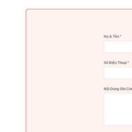
Họ & Tên
*
Số Điện Thoại
*
Nội Dung Ghi C