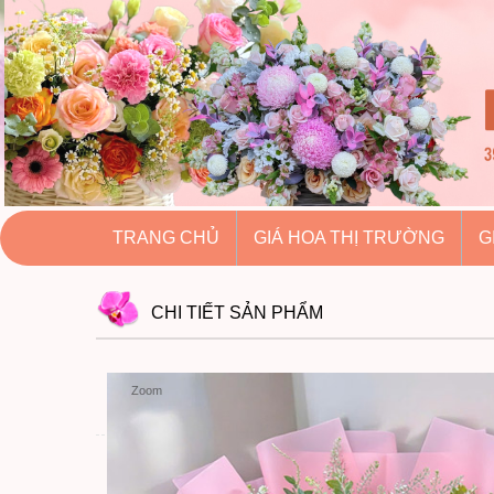
hoatuoihuythao.com
hoatuoihuythao.com
//hoatuoihuythao.com/
TRANG CHỦ
GIÁ HOA THỊ TRƯỜNG
G
CHI TIẾT
SẢN PHẨM
Zoom