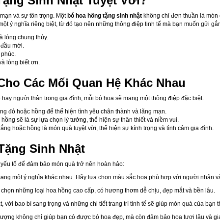
ặng Sinh Nhật Tuyệt Vời?
 mạn và sự tôn trọng. Một
bó hoa hồng tặng sinh nhật
không chỉ đơn thuần là món q
t ý nghĩa riêng biệt, từ đó tạo nên những thông điệp tinh tế mà bạn muốn gửi gắ
à lòng chung thủy.
t đầu mới.
 phúc.
à lòng biết ơn.
 Cho Các Mối Quan Hệ Khác Nhau
hay người thân trong gia đình, mỗi bó hoa sẽ mang một thông điệp đặc biệt.
ng đỏ hoặc hồng để thể hiện tình yêu chân thành và lãng mạn.
ồng sẽ là sự lựa chọn lý tưởng, thể hiện sự thân thiết và niềm vui.
rắng hoặc hồng là món quà tuyệt vời, thể hiện sự kính trọng và tình cảm gia đình.
Tặng Sinh Nhật
ố yếu tố để đảm bảo món quà trở nên hoàn hảo:
ang một ý nghĩa khác nhau. Hãy lựa chọn màu sắc hoa phù hợp với người nhận v
 chọn những loại hoa hồng cao cấp, có hương thơm dễ chịu, đẹp mắt và bền lâu.
 với bao bì sang trọng và những chi tiết trang trí tinh tế sẽ giúp món quà của bạn
 lượng không chỉ giúp bạn có được bó hoa đẹp, mà còn đảm bảo hoa tươi lâu và g