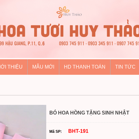
IỚI THIỆU
MẪU MỚI
HD THANH TOÁN
TIN TỨC
BÓ HOA HỒNG TẶNG SINH NHẬT
BHT-191
Mã SP: