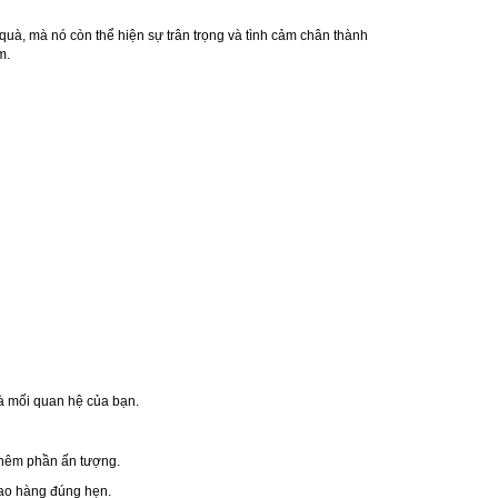
uà, mà nó còn thể hiện sự trân trọng và tình cảm chân thành
m.
à mối quan hệ của bạn.
 thêm phần ấn tượng.
iao hàng đúng hẹn.