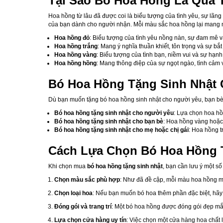
Tại Sao Bó Hoa Hồng Là Quà T
Hoa hồng từ lâu đã được coi là biểu tượng của tình yêu, sự lãng
của bạn dành cho người nhận. Mỗi màu sắc hoa hồng lại mang mộ
Hoa hồng đỏ
: Biểu tượng của tình yêu nồng nàn, sự đam mê v
Hoa hồng trắng
: Mang ý nghĩa thuần khiết, tôn trọng và sự bắ
Hoa hồng vàng
: Biểu tượng của tình bạn, niềm vui và sự hạnh
Hoa hồng hồng
: Mang thông điệp của sự ngọt ngào, tình cảm v
Bó Hoa Hồng Tặng Sinh Nhật
Dù bạn muốn tặng bó hoa hồng sinh nhật cho người yêu, bạn bè 
Bó hoa hồng tặng sinh nhật cho người yêu
: Lựa chọn hoa hồ
Bó hoa hồng tặng sinh nhật cho bạn bè
: Hoa hồng vàng hoặc h
Bó hoa hồng tặng sinh nhật cho mẹ hoặc chị gái
: Hoa hồng t
Cách Lựa Chọn Bó Hoa Hồng 
Khi chọn mua
bó hoa hồng tặng sinh nhật
, bạn cần lưu ý một s
Chọn màu sắc phù hợp
: Như đã đề cập, mỗi màu hoa hồng m
Chọn loại hoa
: Nếu bạn muốn bó hoa thêm phần đặc biệt, hãy
Đóng gói và trang trí
: Một bó hoa hồng được đóng gói đẹp mắt,
Lựa chọn cửa hàng uy tín
: Việc chọn một cửa hàng hoa chất