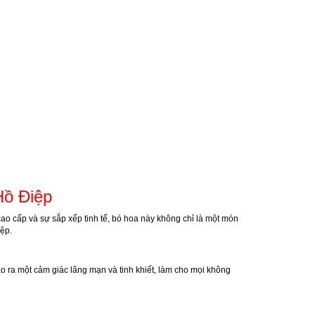
Hồ Điệp
cao cấp và sự sắp xếp tinh tế, bó hoa này không chỉ là một món
iệp.
tạo ra một cảm giác lãng mạn và tinh khiết, làm cho mọi không