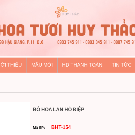
IỚI THIỆU
MẪU MỚI
HD THANH TOÁN
TIN TỨC
BÓ HOA LAN HỒ ĐIỆP
BHT-154
Mã SP: