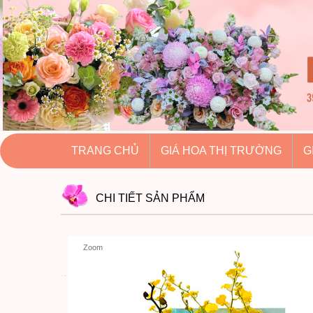
hoatuoihuythao.com
hoatuoihuythao.com
//hoatuoihuythao.com/
TRANG CHỦ
GIÁ HOA THỊ TRƯỜNG
G
CHI TIẾT
SẢN PHẨM
Zoom