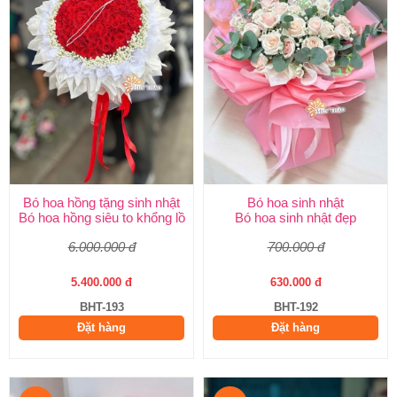
Bó hoa hồng tặng sinh nhật
Bó hoa sinh nhật
Bó hoa hồng siêu to khổng lồ
Bó hoa sinh nhật đẹp
6.000.000 đ
700.000 đ
5.400.000 đ
630.000 đ
BHT-193
BHT-192
Đặt hàng
Đặt hàng