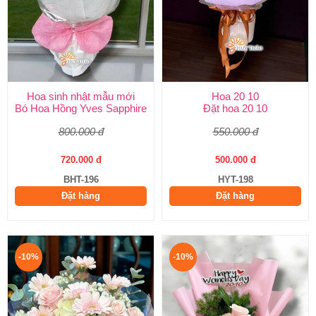
Hoa sinh nhật mẫu mới
Hoa 20 10
Bó Hoa Hồng Yves Sapphire
Đặt hoa 20 10
800.000 đ
550.000 đ
720.000 đ
500.000 đ
BHT-196
HYT-198
Đặt hàng
Đặt hàng
-10%
-10%