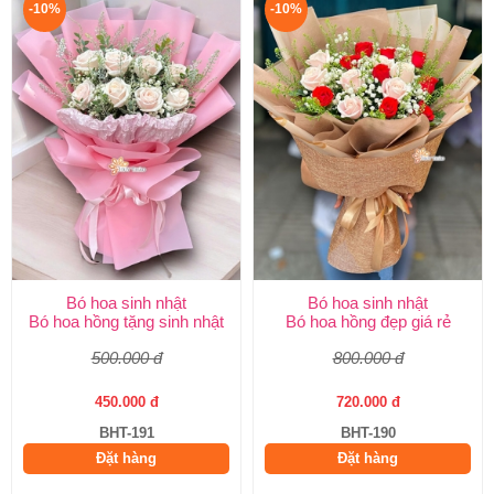
-10%
-10%
Bó hoa sinh nhật
Bó hoa sinh nhật
Bó hoa hồng tặng sinh nhật
Bó hoa hồng đẹp giá rẻ
500.000 đ
800.000 đ
450.000 đ
720.000 đ
BHT-191
BHT-190
Đặt hàng
Đặt hàng