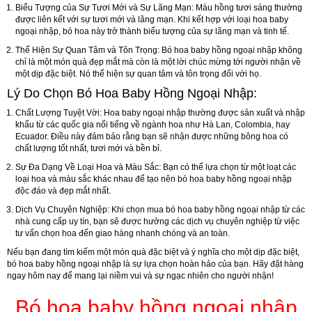
Biểu Tượng của Sự Tươi Mới và Sự Lãng Mạn:
Màu hồng tươi sáng thường
được liên kết với sự tươi mới và lãng mạn. Khi kết hợp với loại hoa baby
ngoại nhập, bó hoa này trở thành biểu tượng của sự lãng mạn và tinh tế.
Thể Hiện Sự Quan Tâm và Tôn Trọng:
Bó hoa baby hồng ngoại nhập không
chỉ là một món quà đẹp mắt mà còn là một lời chúc mừng tới người nhận về
một dịp đặc biệt. Nó thể hiện sự quan tâm và tôn trọng đối với họ.
Lý Do Chọn Bó Hoa Baby Hồng Ngoại Nhập:
Chất Lượng Tuyệt Vời:
Hoa baby ngoại nhập thường được sản xuất và nhập
khẩu từ các quốc gia nổi tiếng về ngành hoa như Hà Lan, Colombia, hay
Ecuador. Điều này đảm bảo rằng bạn sẽ nhận được những bông hoa có
chất lượng tốt nhất, tươi mới và bền bỉ.
Sự Đa Dạng Về Loại Hoa và Màu Sắc:
Bạn có thể lựa chọn từ một loạt các
loại hoa và màu sắc khác nhau để tạo nên bó hoa baby hồng ngoại nhập
độc đáo và đẹp mắt nhất.
Dịch Vụ Chuyên Nghiệp:
Khi chọn mua bó hoa baby hồng ngoại nhập từ các
nhà cung cấp uy tín, bạn sẽ được hưởng các dịch vụ chuyên nghiệp từ việc
tư vấn chọn hoa đến giao hàng nhanh chóng và an toàn.
Nếu bạn đang tìm kiếm một món quà đặc biệt và ý nghĩa cho một dịp đặc biệt,
bó hoa baby hồng ngoại nhập là sự lựa chọn hoàn hảo của bạn. Hãy đặt hàng
ngay hôm nay để mang lại niềm vui và sự ngạc nhiên cho người nhận!
Bó hoa baby hồng ngoại nhập