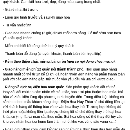
quý khách. Cam kết hoa tươi, đẹp, đúng mẫu, sang trọng nhất.
- Giá rẻ nhất thị trường
- Luôn gởi hình
trước và sau
khi giao hoa
- Tư vấn nhiệt tình
- Giao hoa nhanh chóng (2 giờ) từ khi chốt đơn hàng. Có thể sớm hơn theo
yêu cầu quý khách
- Miễn phí thiết kế băng chữ theo ý quý khách
- Thanh toán dễ dàng (chuyển khoản, thanh toán tiền trực tiếp)
- Kèm theo thiệp chúc mừng, băng rôn
(nếu có nội dung chúc mừng).
-
Giao hàng miễn phí 12 quận nội thành thành phố
. Thời gian giao hàng
nhanh nhất có thể từ 2h kể từ khi đã hoàn thiện đơn hàng và phần thanh toán
(đối với các đơn hàng gấp, tuỳ thuộc vào yêu cầu và địa chỉ được giao).
-
Riêng về dịch vụ điện hoa toàn quốc
. Sản phẩm quý khách đặt có thể
thay đổi đôi chút do cảm nhận về màu sắc, hoa tươi phụ thuộc theo mùa, khí
hậu và điều kiện từng địa phương nơi chuyển đến. Trong điều kiện không có
sẵn hoa theo mẫu khách hàng chọn.
Điện Hoa Huy Thảo
sẽ chủ động liên lạc
với khách hàng để thông báo và tư vấn hoa thay thế. Trường hợp không đủ
thời gian hoặc không liên lạc được, chúng tôi sẽ chủ động thay thế loại hoa
khác có ý nghĩa và màu sắc theo mẫu.
Giá hoa cũng có thể thay đổi
tùy vào
khu vực nhận hoa (xa trung tâm thành phố, khu vực vùng sâu vùng xa...)
-
Hoatuoihuythao.com
cam kết các sản phẩm phải thực hiện dựa trên mẫu đã