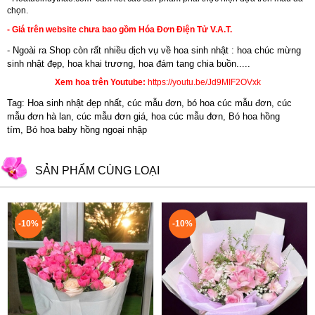
chọn.
- Giá trên website chưa bao gồm Hóa Đơn Điện Tử V.A.T.
- Ngoài ra Shop còn rất nhiều dịch vụ về hoa sinh nhật : hoa chúc mừng
sinh nhật đẹp,
hoa khai trương
,
hoa đám tang chia buồn.....
Xem hoa trên Youtube:
https://youtu.be/Jd9MIF2OVxk
Tag: Hoa sinh nhật đẹp nhất, cúc mẫu đơn, bó hoa cúc mẫu đơn, cúc
mẫu đơn hà lan, cúc mẫu đơn giá, hoa cúc mẫu đơn, Bó hoa hồng
tím, Bó hoa baby hồng ngoại nhập
SẢN PHẨM CÙNG LOẠI
-10%
-10%