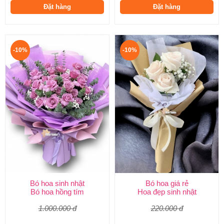
Đặt hàng
Đặt hàng
-10%
-10%
Bó hoa sinh nhật
Bó hoa giá rẻ
Bó hoa hồng tím
Hoa đẹp sinh nhật
1.000.000 đ
220.000 đ