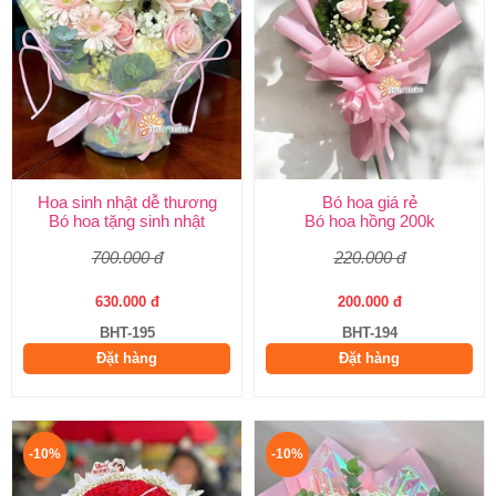
Hoa sinh nhật dễ thương
Bó hoa giá rẻ
Bó hoa tặng sinh nhật
Bó hoa hồng 200k
700.000 đ
220.000 đ
630.000 đ
200.000 đ
BHT-195
BHT-194
Đặt hàng
Đặt hàng
-10%
-10%