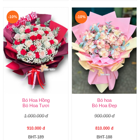
-10%
-10%
Bó Hoa Hồng
Bó hoa
Bó Hoa Tươi
Bó Hoa Đẹp
1.000.000 đ
900.000 đ
910.000 đ
810.000 đ
BHT-189
BHT-188