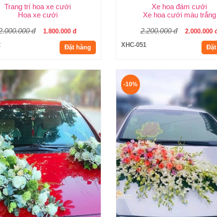
Trang trí hoa xe cưới
Xe hoa đám cưới
Hoa xe cưới
Xe hoa cưới màu trắng
2.000.000 đ
2.200.000 đ
1.800.000 đ
2.000.000 
2
XHC-051
Đặt hàng
Đặt
-10%