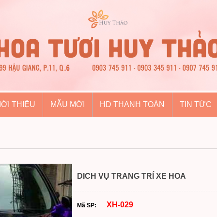
IỚI THIỆU
MẪU MỚI
HD THANH TOÁN
TIN TỨC
DICH VỤ TRANG TRÍ XE HOA
XH-029
Mã SP: