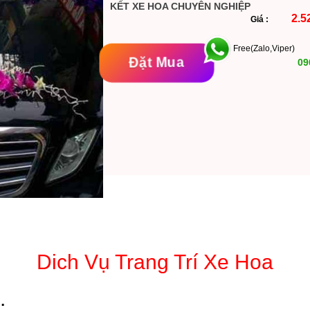
KẾT XE HOA CHUYÊN NGHIỆP
2.5
Giá :
Free(Zalo,Viper)
Đặt Mua
09
Dich Vụ Trang Trí Xe Hoa
i.