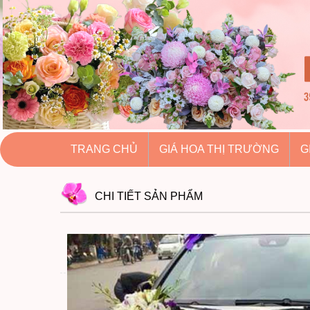
hoatuoihuythao.com
hoatuoihuythao.com
//hoatuoihuythao.com/
TRANG CHỦ
GIÁ HOA THỊ TRƯỜNG
G
CHI TIẾT
SẢN PHẨM
Zoom