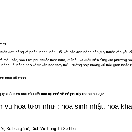
ng).
 thiện đơn hàng và phần thanh toán (đối với các đơn hàng gấp, tuỳ thuộc vào yêu cầ
về màu sắc, hoa tươi phụ thuộc theo mùa, khí hậu và điều kiện từng địa phương n
h hàng để thông báo và tư vấn hoa thay thế. Trường hợp không đủ thời gian hoặc kh
trên mẫu đã chọn.
 quý khách có nhu cầu
kết hoa tại chổ sẽ có phí tùy theo khu vực
.
ch vu hoa tươi như :
hoa sinh nhật
,
hoa kha
ưới, Xe hoa giá rẻ, Dich Vụ Trang Trí Xe Hoa