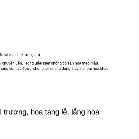
u và địa chỉ được giao).
ơi chuyển đến. Trong điều kiện không có sẵn hoa theo mẫu
ông liên lạc được, chúng tôi sẽ chủ động thay thế loại hoa khác
i trương
,
hoa tang lễ
,
lẵng hoa