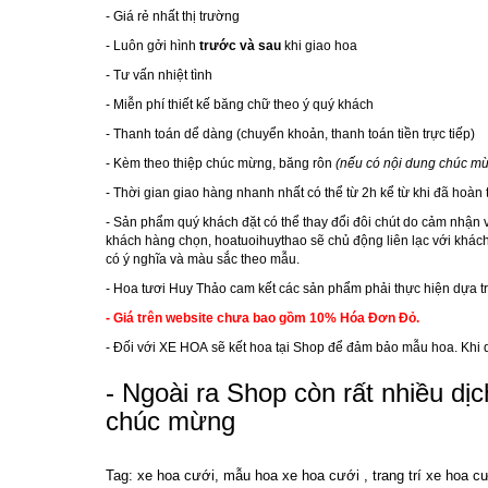
- Giá rẻ nhất thị trường
- Luôn gởi hình
trước và sau
khi giao hoa
- Tư vấn nhiệt tình
- Miễn phí thiết kế băng chữ theo ý quý khách
- Thanh toán dể dàng (chuyển khoản, thanh toán tiền trực tiếp)
- Kèm theo thiệp chúc mừng, băng rôn
(nếu có nội dung chúc mừ
- Thời gian giao hàng nhanh nhất có thể từ 2h kể từ khi đã hoàn
- Sản phẩm quý khách đặt có thể thay đổi đôi chút do cảm nhận 
khách hàng chọn,
hoatuoihuythao
sẽ chủ động liên lạc với khác
có ý nghĩa và màu sắc theo mẫu.
- Hoa tươi Huy Thảo cam kết các sản phẩm phải thực hiện dựa 
- Giá trên website chưa bao gồm 10% Hóa Đơn Đỏ.
- Đối với
XE HOA
sẽ kết hoa tại Shop để đảm bảo mẫu hoa. Khi
- Ngoài ra Shop còn rất nhiều dị
chúc mừng
Tag: xe hoa cưới, mẫu hoa xe hoa cưới , trang trí xe hoa c