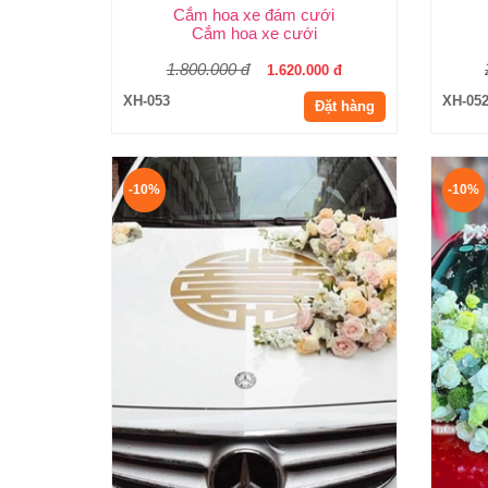
Cắm hoa xe đám cưới
Cắm hoa xe cưới
1.800.000 đ
1.620.000 đ
XH-053
XH-05
Đặt hàng
-10%
-10%