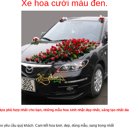
Xe hoa cưới màu đen.
lựa phù hợp nhất cho bạn, những mẫu hoa sinh nhật đẹp nhất, sáng tạo nhất đ
heo yêu cầu quý khách. Cam kết hoa tươi, đẹp, đúng mẫu, sang trọng nhất