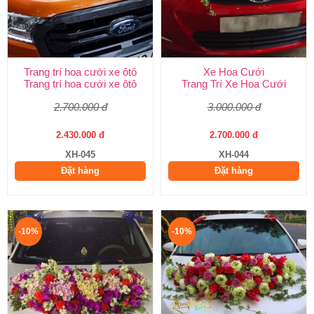
Trang trí hoa cưới xe ôtô
Xe Hoa Cưới
Trang trí hoa cưới xe ôtô
Trang Trí Xe Hoa Cưới
2.700.000 đ
3.000.000 đ
2.430.000 đ
2.700.000 đ
XH-045
XH-044
Đặt hàng
Đặt hàng
-10%
-10%