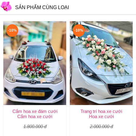
SẢN PHẨM CÙNG LOẠI
-10%
-10%
Cắm hoa xe đám cưới
Trang trí hoa xe cưới
Cắm hoa xe cưới
Hoa xe cưới
1.800.000 đ
2.000.000 đ