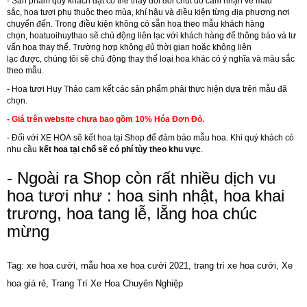
- Sản phẩm quý khách đặt có thể thay đổi đôi chút do cảm nhận về màu
sắc, hoa tươi phụ thuộc theo mùa, khí hậu và điều kiện từng địa phương nơi
chuyển đến. Trong điều kiện không có sẵn hoa theo mẫu khách hàng
chọn,
hoatuoihuythao
sẽ chủ động liên lạc với khách hàng để thông báo và tư
vấn hoa thay thế. Trường hợp không đủ thời gian hoặc không liên
lạc được, chúng tôi sẽ chủ động thay thế loại hoa khác có ý nghĩa và màu sắc
theo mẫu.
- Hoa tươi Huy Thảo cam kết các sản phẩm phải thực hiện dựa trên mẫu đã
chọn.
- Giá trên website chưa bao gồm 10% Hóa Đơn Đỏ.
- Đối với
XE HOA
sẽ kết hoa tại Shop để đảm bảo mẫu hoa. Khi quý khách có
nhu cầu
kết hoa tại chổ sẽ có phí tùy theo khu vực
.
- Ngoài ra Shop còn rất nhiều dịch vu
hoa tươi như :
hoa sinh nhật
,
hoa khai
trương
,
hoa tang lễ
,
lẵng hoa chúc
mừng
Tag: xe hoa cưới, mẫu hoa xe hoa cưới 2021, trang trí xe hoa cưới, Xe
hoa giá rẻ, Trang Trí Xe Hoa Chuyên Nghiệp