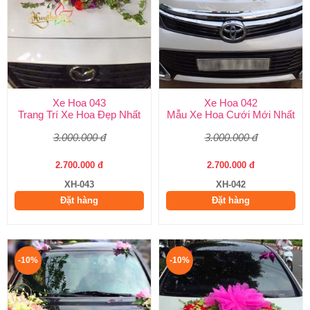
Xe Hoa 043
Xe Hoa 042
Trang Trí Xe Hoa Đẹp Nhất
Mẫu Xe Hoa Cưới Mới Nhất
3.000.000 đ
3.000.000 đ
2.700.000 đ
2.700.000 đ
XH-043
XH-042
Đặt hàng
Đặt hàng
-10%
-10%