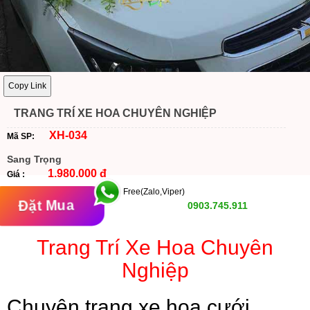
Copy Link
TRANG TRÍ XE HOA CHUYÊN NGHIỆP
XH-034
Mã SP:
Sang Trọng
1.980.000 đ
Giá :
Free(Zalo,Viper)
Đặt Mua
0903.745.911
Trang Trí Xe Hoa Chuyên
Nghiệp
Chuyên trang xe hoa cưới.