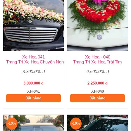
Xe Hoa 041
Xe Hoa - 040
Trang Trí Xe Hoa Chuyên Nghiệp
Trang Trí Xe Hoa Trái Tim
3.300.000 đ
2.500.000 đ
3.000.000 đ
2.250.000 đ
XH-041
XH-040
Đặt hàng
Đặt hàng
-10%
-10%