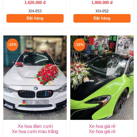
1.620.000 đ
1.800.000 đ
XH-053
XH-052
Đặt hàng
Đặt hàng
-10%
-10%
Xe hoa đám cưới
Xe hoa giá rẻ
Xe hoa cưới màu trắng
Xe hoa giá rẻ