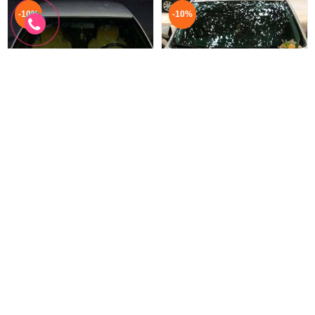
-10%
-10%
Xe Hoa - 037
Xe Hoa - 036
Xe Hoa Kết Trái Tim
Kết Xe Hoa Hình Trái Tim
3.300.000 đ
3.500.000 đ
2.970.000 đ
3.150.000 đ
XH-037
XH-036
Đặt hàng
Đặt hàng