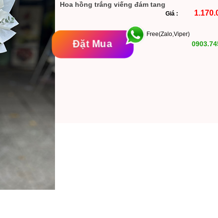
Hoa hồng trắng viếng đám tang
1.170.
Giá :
Free(Zalo,Viper)
Đặt Mua
0903.74