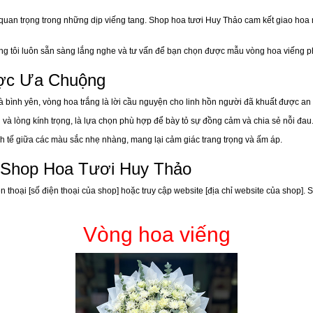
tố quan trọng trong những dịp viếng tang. Shop hoa tươi Huy Thảo cam kết giao ho
ng tôi luôn sẵn sàng lắng nghe và tư vấn để bạn chọn được mẫu vòng hoa viếng p
ợc Ưa Chuộng
à bình yên, vòng hoa trắng là lời cầu nguyện cho linh hồn người đã khuất được an 
g và lòng kính trọng, là lựa chọn phù hợp để bày tỏ sự đồng cảm và chia sẻ nỗi đau
inh tế giữa các màu sắc nhẹ nhàng, mang lại cảm giác trang trọng và ấm áp.
i Shop Hoa Tươi Huy Thảo
ện thoại [số điện thoại của shop] hoặc truy cập website [địa chỉ website của shop
Vòng hoa viếng