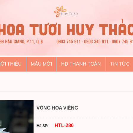
IỚI THIỆU
MẪU MỚI
HD THANH TOÁN
TIN TỨC
VÒNG HOA VIẾNG
HTL-286
Mã SP: