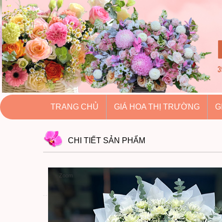
hoatuoihuythao.com
hoatuoihuythao.com
//hoatuoihuythao.com/
TRANG CHỦ
GIÁ HOA THỊ TRƯỜNG
G
CHI TIẾT
SẢN PHẨM
Zoom