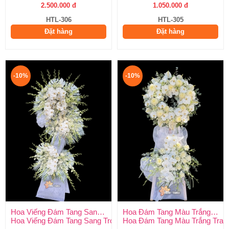
2.500.000 đ
1.050.000 đ
HTL-306
HTL-305
Đặt hàng
Đặt hàng
-10%
-10%
Hoa Viếng Đám Tang Sang Trọng
Hoa Đám Tang Màu Trắng Trang Nghiêm
Hoa Viếng Đám Tang Sang Trọng – Kính Tận Tâm, Tiễn Biệt Tran
Hoa Đám Tang Màu Trắng Tran