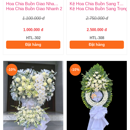
Hoa Chia Buồn Giao Nhanh 2 Giờ
Kệ Hoa Chia Buồn Sang Trọng
Hoa Chia Buồn Giao Nhanh 2 Giờ – Dịch Vụ Uy Tín Tại Huy Thả
Kệ Hoa Chia Buồn Sang Trọng –
1.100.000 đ
2.750.000 đ
1.000.000 đ
2.500.000 đ
HTL-302
HTL-308
Đặt hàng
Đặt hàng
-10%
-10%