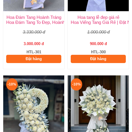
Hoa Đám Tang Hoành Tráng
Hoa tang lễ đẹp giá rẻ
Hoa Đám Tang To Đẹp, Hoành Tráng tại Huy Thảo
Hoa Viếng Tang Giá Rẻ | Đặt 
3.330.000 đ
1.000.000 đ
3.000.000 đ
900.000 đ
HTL-301
HTL-300
Đặt hàng
Đặt hàng
-10%
-10%