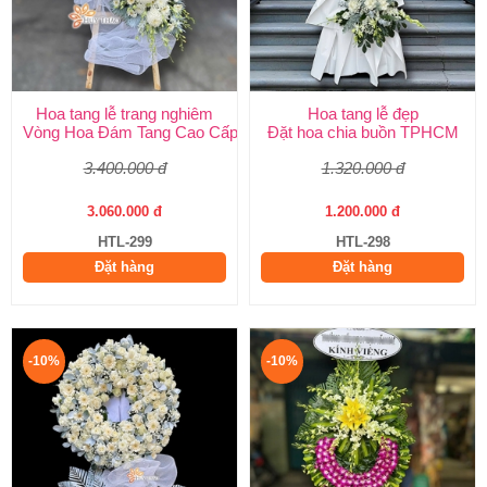
Hoa tang lễ trang nghiêm
Hoa tang lễ đẹp
Vòng Hoa Đám Tang Cao Cấp | Sang Trọng, Giao Nhanh TPHCM
Đặt hoa chia buồn TPHCM
3.400.000 đ
1.320.000 đ
3.060.000 đ
1.200.000 đ
HTL-299
HTL-298
Đặt hàng
Đặt hàng
-10%
-10%