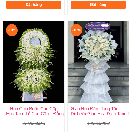
Đặt hàng
Đặt hàng
-10%
-10%
Hoa Chia Buồn Cao Cấp
Giao Hoa Đám Tang Tận Nơi Toàn Quốc
Hoa Tang Lễ Cao Cấp – Đẳng Cấp Tinh Tế, Kính Viếng Trang Ng
Dịch Vụ Giao Hoa Đám Tang Tận
2.770.000 đ
1.150.000 đ