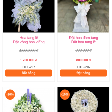
Hoa tang lễ
Đặt hoa đám tang
Đặt vòng hoa viếng
Đặt hoa tang lễ
1.880.000 đ
890.000 đ
1.700.000 đ
800.000 đ
HTL-297
HTL-296
Đặt hàng
Đặt hàng
-10%
-10%