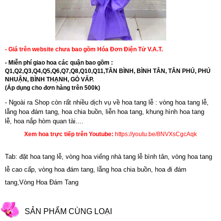
- Giá trên website chưa bao gồm Hóa Đơn Điện Tử V.A.T.
- Miễn phí giao hoa các quận bao gồm :
Q1,Q2,Q3,Q4,Q5,Q6,Q7,Q8,Q10,Q11,TÂN BÌNH, BÌNH TÂN, TÂN PHÚ, PHÚ
NHUẬN, BÌNH THẠNH, GÒ VẤP.
(Áp dụng cho đơn hàng trên 500k)
- Ngoài ra Shop còn rất nhiều dịch vụ về hoa tang lễ : vòng hoa tang lễ,
lẵng hoa đám tang, hoa chia buồn,
liễn hoa tang
,
khung hình hoa tang
lễ
,
hoa nắp hòm quan tài....
Xem hoa trực tiếp trên Youtube:
https://youtu.be/8NVXsCgcAqk
Tab: đặt hoa tang lễ, vòng hoa viếng nhà tang lễ bình tân, vòng hoa tang
lễ cao cấp, vòng hoa đám tang, lẵng hoa chia buồn, hoa đi đám
tang,Vòng Hoa Đám Tang
SẢN PHẨM CÙNG LOẠI