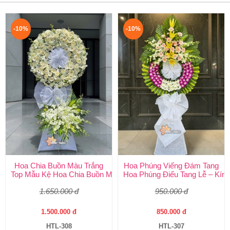
-10%
-10%
Hoa Chia Buồn Màu Trắng
Hoa Phúng Viếng Đám Tang
Top Mẫu Kệ Hoa Chia Buồn Màu Trắng Được Chọn Nhiều Nhất T
Hoa Phúng Điếu Tang Lễ – Kính
1.650.000 đ
950.000 đ
1.500.000 đ
850.000 đ
HTL-308
HTL-307