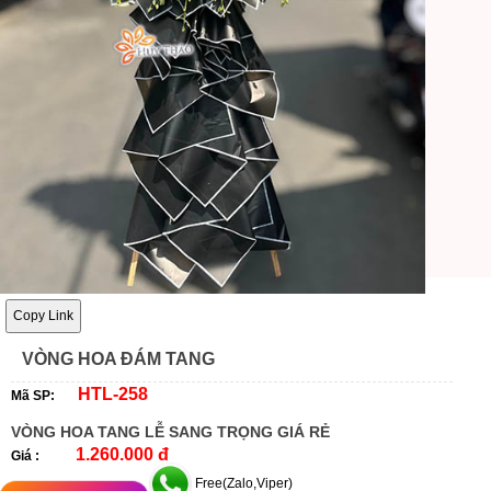
Copy Link
VÒNG HOA ĐÁM TANG
HTL-258
Mã SP:
VÒNG HOA TANG LỄ SANG TRỌNG GIÁ RẺ
1.260.000 đ
Giá :
Free(Zalo,Viper)