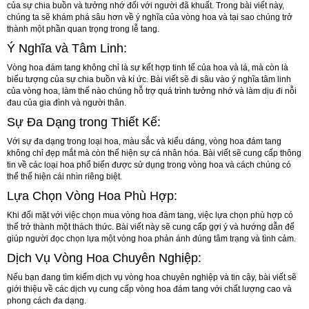
của sự chia buồn và tưởng nhớ đối với người đã khuất. Trong bài viết này,
chúng ta sẽ khám phá sâu hơn về ý nghĩa của vòng hoa và tại sao chúng trở
thành một phần quan trọng trong lễ tang.
Ý Nghĩa và Tâm Linh:
Vòng hoa đám tang không chỉ là sự kết hợp tinh tế của hoa và lá, mà còn là
biểu tượng của sự chia buồn và kí ức. Bài viết sẽ đi sâu vào ý nghĩa tâm linh
của vòng hoa, làm thế nào chúng hỗ trợ quá trình tưởng nhớ và làm dịu đi nỗi
đau của gia đình và người thân.
Sự Đa Dạng trong Thiết Kế:
Với sự đa dạng trong loại hoa, màu sắc và kiểu dáng, vòng hoa đám tang
không chỉ đẹp mắt mà còn thể hiện sự cá nhân hóa. Bài viết sẽ cung cấp thông
tin về các loại hoa phổ biến được sử dụng trong vòng hoa và cách chúng có
thể thể hiện cái nhìn riêng biệt.
Lựa Chọn Vòng Hoa Phù Hợp:
Khi đối mặt với việc chọn mua vòng hoa đám tang, việc lựa chọn phù hợp có
thể trở thành một thách thức. Bài viết này sẽ cung cấp gợi ý và hướng dẫn để
giúp người đọc chọn lựa một vòng hoa phản ánh đúng tâm trạng và tình cảm.
Dịch Vụ Vòng Hoa Chuyên Nghiệp:
Nếu bạn đang tìm kiếm dịch vụ vòng hoa chuyên nghiệp và tin cậy, bài viết sẽ
giới thiệu về các dịch vụ cung cấp vòng hoa đám tang với chất lượng cao và
phong cách đa dạng.