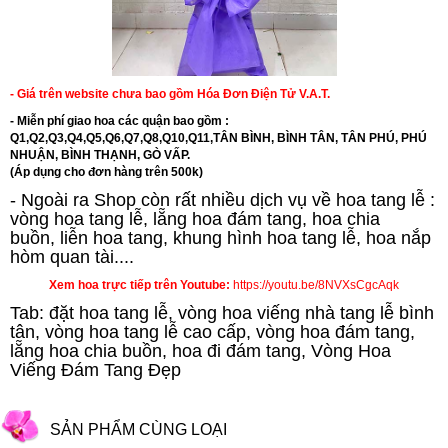
- Giá trên website chưa bao gồm Hóa Đơn Điện Tử V.A.T.
- Miễn phí giao hoa các quận bao gồm :
Q1,Q2,Q3,Q4,Q5,Q6,Q7,Q8,Q10,Q11,TÂN BÌNH, BÌNH TÂN, TÂN PHÚ, PHÚ
NHUẬN, BÌNH THẠNH, GÒ VẤP.
(Áp dụng cho đơn hàng trên 500k)
- Ngoài ra Shop còn rất nhiều dịch vụ về hoa tang lễ :
vòng hoa tang lễ, lẵng hoa đám tang, hoa chia
buồn,
liễn hoa tang
,
khung hình hoa tang lễ
,
hoa nắp
hòm quan tài....
Xem hoa trực tiếp trên Youtube:
https://youtu.be/8NVXsCgcAqk
Tab: đặt hoa tang lễ, vòng hoa viếng nhà tang lễ bình
tân, vòng hoa tang lễ cao cấp, vòng hoa đám tang,
lẵng hoa chia buồn, hoa đi đám tang, Vòng Hoa
Viếng Đám Tang Đẹp
SẢN PHẨM CÙNG LOẠI