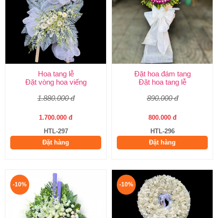
Hoa tang lễ
Đặt hoa đám tang
Đặt vòng hoa viếng
Đặt hoa tang lễ
1.880.000 đ
890.000 đ
1.700.000 đ
800.000 đ
HTL-297
HTL-296
Đặt hàng
Đặt hàng
-10%
-10%