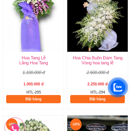
Hoa Tang Lễ
Hoa Chia Buồn Đám Tang
Lẵng Hoa Tang
Vòng hoa tang lễ
1.100.000 đ
2.500.000 đ
1.000.000 đ
2.250.000 đ
HTL-295
HTL-294
Đặt hàng
Đặt hàng
-10%
-10%