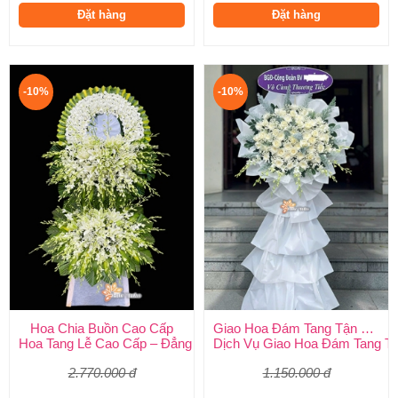
Đặt hàng
Đặt hàng
-10%
-10%
Hoa Chia Buồn Cao Cấp
Giao Hoa Đám Tang Tận Nơi Toàn Quốc
Hoa Tang Lễ Cao Cấp – Đẳng Cấp Tinh Tế, Kính Viếng Trang Ng
Dịch Vụ Giao Hoa Đám Tang Tận
2.770.000 đ
1.150.000 đ