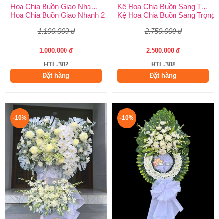
Hoa Chia Buồn Giao Nhanh 2 Giờ
Kệ Hoa Chia Buồn Sang Trọng
Hoa Chia Buồn Giao Nhanh 2 Giờ – Dịch Vụ Uy Tín Tại Huy Thả
Kệ Hoa Chia Buồn Sang Trọng –
1.100.000 đ
2.750.000 đ
1.000.000 đ
2.500.000 đ
HTL-302
HTL-308
Đặt hàng
Đặt hàng
-10%
-10%