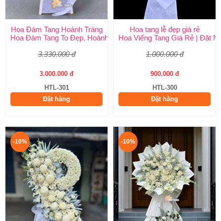
Hoa Đám Tang Hoành Tráng
Hoa tang lễ đẹp giá rẻ
Hoa Đám Tang To Đẹp, Hoành Tráng tại Huy Thảo
Hoa Viếng Tang Giá Rẻ | Đặt 
3.330.000 đ
1.000.000 đ
3.000.000 đ
900.000 đ
HTL-301
HTL-300
Đặt hàng
Đặt hàng
-10%
-10%