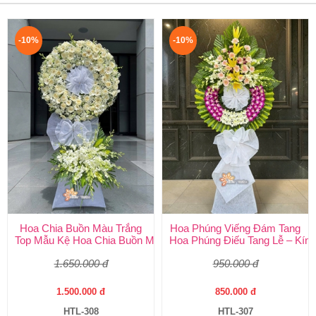
-10%
-10%
Hoa Chia Buồn Màu Trắng
Hoa Phúng Viếng Đám Tang
Top Mẫu Kệ Hoa Chia Buồn Màu Trắng Được Chọn Nhiều Nhất T
Hoa Phúng Điếu Tang Lễ – Kính
1.650.000 đ
950.000 đ
1.500.000 đ
850.000 đ
HTL-308
HTL-307