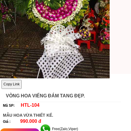
Copy Link
VÒNG HOA VIẾNG ĐÁM TANG ĐẸP.
HTL-104
Mã SP:
MẪU HOA VỪA THIẾT KẾ.
990.000 đ
Giá :
Free(Zalo,Viper)