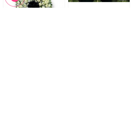
Hoa Sen Trắng Đám Tang
Vòng hoa phúng viếng
Vòng Hoa Sen Trắng
Hoa Phúng Viếng
2.200.000 đ
1.330.000 đ
2.000.000 đ
1.200.000 đ
HTL-293
HTL-292
Đặt hàng
Đặt hàng