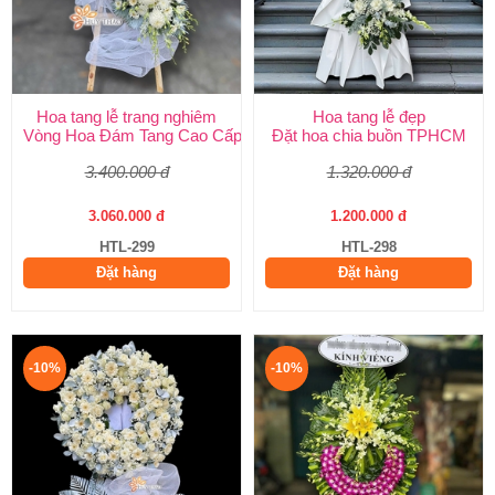
Hoa tang lễ trang nghiêm
Hoa tang lễ đẹp
Vòng Hoa Đám Tang Cao Cấp | Sang Trọng, Giao Nhanh TPHCM
Đặt hoa chia buồn TPHCM
3.400.000 đ
1.320.000 đ
3.060.000 đ
1.200.000 đ
HTL-299
HTL-298
Đặt hàng
Đặt hàng
-10%
-10%