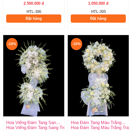
2.500.000 đ
1.050.000 đ
HTL-306
HTL-305
Đặt hàng
Đặt hàng
-10%
-10%
Hoa Viếng Đám Tang Sang Trọng
Hoa Đám Tang Màu Trắng Trang Nghiêm
Hoa Viếng Đám Tang Sang Trọng – Kính Tận Tâm, Tiễn Biệt Tran
Hoa Đám Tang Màu Trắng Tran