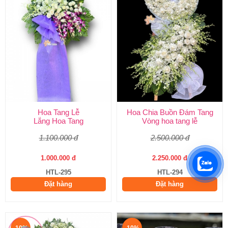
Hoa Tang Lễ
Hoa Chia Buồn Đám Tang
Lẵng Hoa Tang
Vòng hoa tang lễ
1.100.000 đ
2.500.000 đ
1.000.000 đ
2.250.000 đ
HTL-295
HTL-294
Đặt hàng
Đặt hàng
-10%
-10%