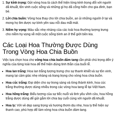
Sự kính trọng:
Gửi vòng hoa là cách thể hiện lòng kính trọng đối với người
đã khuất, tôn vinh cuộc sống và những gì họ đã cống hiến cho gia đình, bạn
bè.
Lời chia buồn:
Vòng hoa thay cho lời chia buồn, an ủi những người ở lại và
mong họ tìm được sự bình yên sau nỗi đau mất mát.
Niềm hy vọng:
Màu sắc nhẹ nhàng của các loài hoa thường tượng trưng
cho niềm hy vọng về một cuộc sống bình an ở thế giới bên kia.
Các Loại Hoa Thường Được Dùng
Trong Vòng Hoa Chia Buồn
Việc lựa chọn hoa cho
vòng hoa chia buồn đám tang
cần phải chú trọng đến ý
nghĩa của từng loài hoa để thể hiện đúng tinh thần của buổi lễ.
Hoa lan trắng:
Hoa lan trắng tượng trưng cho sự thanh khiết và sự tôn vinh,
mang lại cảm giác nhẹ nhàng và trang trọng cho vòng hoa chia buồn.
Hoa cúc trắng:
Đại diện cho sự trong sáng và lòng thành kính, hoa cúc
trắng thường được dùng nhiều trong các vòng hoa tang lễ tại Việt Nam.
Hoa hồng trắng:
Biểu tượng của sự tiếc nuối và tình yêu vĩnh cửu, hoa hồng
trắng được dùng để gửi gắm lời chia tay cuối cùng với người đã khuất.
Hoa ly:
Với vẻ đẹp sang trọng và hương thơm dịu nhẹ, hoa ly thể hiện sự
thanh cao, phù hợp để làm vòng hoa chia buồn đám tang.