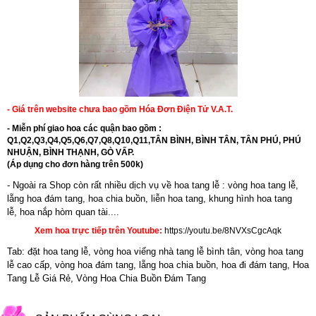
- Giá trên website chưa bao gồm Hóa Đơn Điện Tử V.A.T.
- Miễn phí giao hoa các quận bao gồm :
Q1,Q2,Q3,Q4,Q5,Q6,Q7,Q8,Q10,Q11,TÂN BÌNH, BÌNH TÂN, TÂN PHÚ, PHÚ
NHUẬN, BÌNH THẠNH, GÒ VẤP.
(Áp dụng cho đơn hàng trên 500k)
- Ngoài ra Shop còn rất nhiều dịch vụ về hoa tang lễ : vòng hoa tang lễ,
lẵng hoa đám tang, hoa chia buồn,
liễn hoa tang
,
khung hình hoa tang
lễ
,
hoa nắp hòm quan tài....
Xem hoa trực tiếp trên Youtube:
https://youtu.be/8NVXsCgcAqk
Tab: đặt hoa tang lễ, vòng hoa viếng nhà tang lễ bình tân, vòng hoa tang
lễ cao cấp, vòng hoa đám tang, lẵng hoa chia buồn, hoa đi đám tang, Hoa
Tang Lễ Giá Rẻ, Vòng Hoa Chia Buồn Đám Tang