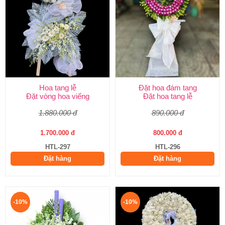
Hoa tang lễ
Đặt hoa đám tang
Đặt vòng hoa viếng
Đặt hoa tang lễ
1.880.000 đ
890.000 đ
1.700.000 đ
800.000 đ
HTL-297
HTL-296
Đặt hàng
Đặt hàng
-10%
-10%