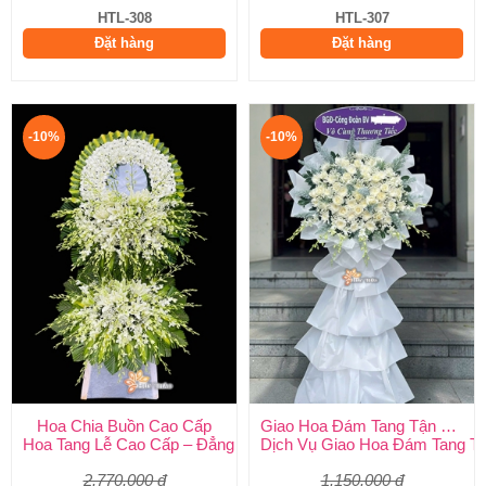
HTL-308
HTL-307
Đặt hàng
Đặt hàng
-10%
-10%
Hoa Chia Buồn Cao Cấp
Giao Hoa Đám Tang Tận Nơi Toàn Quốc
Hoa Tang Lễ Cao Cấp – Đẳng Cấp Tinh Tế, Kính Viếng Trang Ng
Dịch Vụ Giao Hoa Đám Tang Tận
2.770.000 đ
1.150.000 đ