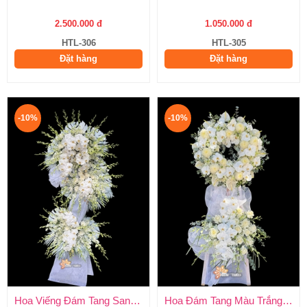
2.500.000 đ
1.050.000 đ
HTL-306
HTL-305
Đặt hàng
Đặt hàng
-10%
-10%
Hoa Viếng Đám Tang Sang Trọng
Hoa Đám Tang Màu Trắng Trang Nghiêm