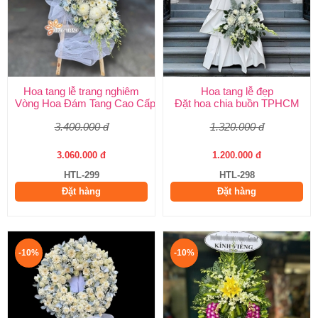
Hoa tang lễ trang nghiêm
Hoa tang lễ đẹp
Vòng Hoa Đám Tang Cao Cấp | Sang Trọng, Giao Nhanh TPHCM
Đặt hoa chia buồn TPHCM
3.400.000 đ
1.320.000 đ
3.060.000 đ
1.200.000 đ
HTL-299
HTL-298
Đặt hàng
Đặt hàng
-10%
-10%