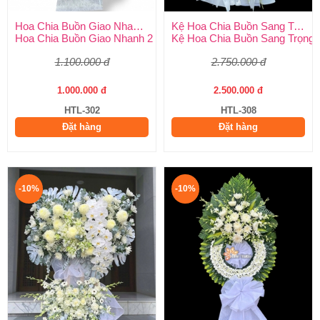
Hoa Chia Buồn Giao Nhanh 2 Giờ
Kệ Hoa Chia Buồn Sang Trọng
Hoa Chia Buồn Giao Nhanh 2 Giờ – Dịch Vụ Uy Tín Tại Huy Thả
Kệ Hoa Chia Buồn Sang Trọng –
1.100.000 đ
2.750.000 đ
1.000.000 đ
2.500.000 đ
HTL-302
HTL-308
Đặt hàng
Đặt hàng
-10%
-10%