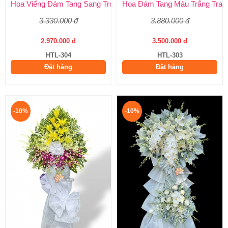
Hoa Viếng Đám Tang Sang Trọng – Kính Tận Tâm, Tiễn Biệt Tran
Hoa Đám Tang Màu Trắng Tran
3.330.000 đ
3.880.000 đ
2.970.000 đ
3.500.000 đ
HTL-304
HTL-303
Đặt hàng
Đặt hàng
-10%
-10%