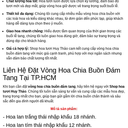
Chất lượng hoa tốt:
Hoa tươi luôn được lựa chọn kỹ lưỡng, đảm bảo độ
tươi mới và đẹp mắt, giúp vòng hoa giữ được vẻ trang trọng suốt buổi lễ.
Thiết kế đa dạng:
Chúng tôi cung cấp nhiều mẫu vòng hoa chia buồn với
các loài hoa và kiểu dáng khác nhau, từ đơn giản đến phức tạp, giúp khách
hàng dễ dàng lựa chọn theo ý muốn.
Giao hoa nhanh chóng:
Hiểu được tầm quan trọng của thời gian trong các
buổi lễ tang, chúng tôi luôn giao hoa đúng giờ, đảm bảo sự trang trọng và
đúng dịp cho khách hàng.
Giá cả hợp lý:
Shop hoa tươi Huy Thảo cam kết cung cấp vòng hoa chia
buồn đám tang với mức giá cạnh tranh, phù hợp với mọi ngân sách nhưng
vẫn đảm bảo chất lượng tốt nhất.
Liên Hệ Đặt Vòng Hoa Chia Buồn Đám
Tang Tại TP.HCM
Khi bạn cần đặt
vòng hoa chia buồn đám tang
, hãy liên hệ ngay với
Shop hoa
tươi Huy Thảo
. Chúng tôi luôn sẵn sàng tư vấn và cung cấp các mẫu hoa đẹp,
trang trọng nhất cho bạn, giúp bạn gửi gắm lời chia buồn chân thành và sâu
sắc đến gia đình người đã khuất.
Mô tả sản phẩm:
- Hoa lan trắng thái nhập khẩu 18 nhánh.
- Hoa lan tím thái nhập khẩu 12 nhánh.