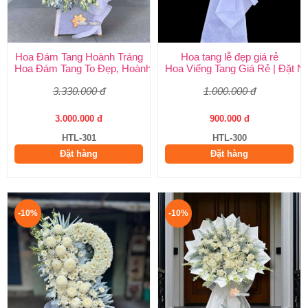
Hoa Đám Tang Hoành Tráng
Hoa tang lễ đẹp giá rẻ
Hoa Đám Tang To Đẹp, Hoành Tráng tại Huy Thảo
Hoa Viếng Tang Giá Rẻ | Đặt 
3.330.000 đ
1.000.000 đ
3.000.000 đ
900.000 đ
HTL-301
HTL-300
Đặt hàng
Đặt hàng
-10%
-10%