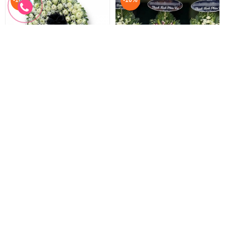
Hoa Sen Trắng Đám Tang
Vòng hoa phúng viếng
Vòng Hoa Sen Trắng
Hoa Phúng Viếng
2.200.000 đ
1.330.000 đ
2.000.000 đ
1.200.000 đ
HTL-293
HTL-292
Đặt hàng
Đặt hàng