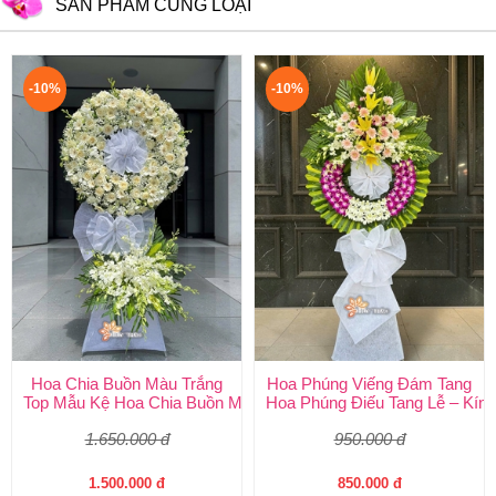
SẢN PHẨM CÙNG LOẠI
-10%
-10%
Hoa Chia Buồn Màu Trắng
Hoa Phúng Viếng Đám Tang
Top Mẫu Kệ Hoa Chia Buồn Màu Trắng Được Chọn Nhiều Nhất T
Hoa Phúng Điếu Tang Lễ – Kính
1.650.000 đ
950.000 đ
1.500.000 đ
850.000 đ