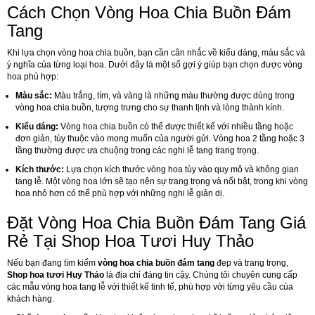
Cách Chọn Vòng Hoa Chia Buồn Đám
Tang
Khi lựa chọn vòng hoa chia buồn, bạn cần cân nhắc về kiểu dáng, màu sắc và
ý nghĩa của từng loại hoa. Dưới đây là một số gợi ý giúp bạn chọn được vòng
hoa phù hợp:
Màu sắc:
Màu trắng, tím, và vàng là những màu thường được dùng trong
vòng hoa chia buồn, tượng trưng cho sự thanh tịnh và lòng thành kính.
Kiểu dáng:
Vòng hoa chia buồn có thể được thiết kế với nhiều tầng hoặc
đơn giản, tùy thuộc vào mong muốn của người gửi. Vòng hoa 2 tầng hoặc 3
tầng thường được ưa chuộng trong các nghi lễ tang trang trọng.
Kích thước:
Lựa chọn kích thước vòng hoa tùy vào quy mô và không gian
tang lễ. Một vòng hoa lớn sẽ tạo nên sự trang trọng và nổi bật, trong khi vòng
hoa nhỏ hơn có thể phù hợp với những nghi lễ giản dị.
Đặt Vòng Hoa Chia Buồn Đám Tang Giá
Rẻ Tại Shop Hoa Tươi Huy Thảo
Nếu bạn đang tìm kiếm
vòng hoa chia buồn đám tang
đẹp và trang trọng,
Shop hoa tươi Huy Thảo
là địa chỉ đáng tin cậy. Chúng tôi chuyên cung cấp
các mẫu vòng hoa tang lễ với thiết kế tinh tế, phù hợp với từng yêu cầu của
khách hàng.