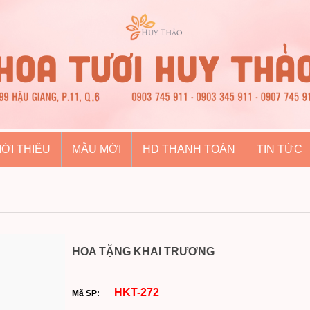
IỚI THIỆU
MẪU MỚI
HD THANH TOÁN
TIN TỨC
HOA TẶNG KHAI TRƯƠNG
HKT-272
Mã SP: