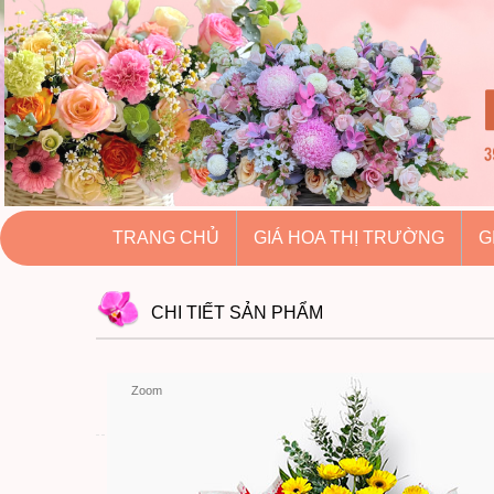
hoatuoihuythao.com
hoatuoihuythao.com
//hoatuoihuythao.com/
TRANG CHỦ
GIÁ HOA THỊ TRƯỜNG
G
CHI TIẾT
SẢN PHẨM
Zoom