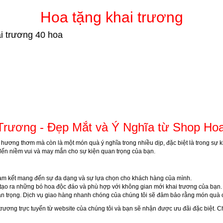
Hoa tặng khai trương
ai trương 40 hoa
Trương - Đẹp Mắt và Ý Nghĩa từ Shop Ho
 hương thơm mà còn là một món quà ý nghĩa trong nhiều dịp, đặc biệt là trong sự 
ến niềm vui và may mắn cho sự kiện quan trọng của bạn.
 cam kết mang đến sự đa dạng và sự lựa chọn cho khách hàng của mình.
tạo ra những bó hoa độc đáo và phù hợp với không gian mới khai trương của bạn.
uan trọng. Dịch vụ giao hàng nhanh chóng của chúng tôi sẽ đảm bảo rằng món quà 
trương trực tuyến từ website của chúng tôi và bạn sẽ nhận được ưu đãi đặc biệt. C