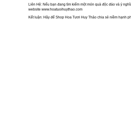
Liên Hệ:
Nếu bạn đang tìm kiếm một món quà độc đáo và ý nghĩa 
website
www.hoatuoihuythao.com
Kết luận:
Hãy để Shop Hoa Tươi Huy Thảo chia sẻ niềm hạnh phúc