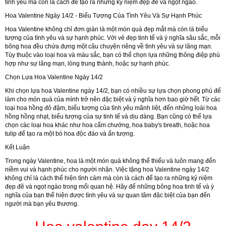
tình yêu mà còn là cách để tạo ra những kỷ niệm đẹp đẽ và ngọt ngào.
Hoa Valentine Ngày 14/2 - Biểu Tượng Của Tình Yêu Và Sự Hạnh Phúc
Hoa Valentine không chỉ đơn giản là một món quà đẹp mắt mà còn là biểu
tượng của tình yêu và sự hạnh phúc. Với vẻ đẹp tinh tế và ý nghĩa sâu sắc, mỗi
bông hoa đều chứa đựng một câu chuyện riêng về tình yêu và sự lãng mạn.
Tùy thuộc vào loại hoa và màu sắc, bạn có thể chọn lựa những thông điệp phù
hợp như sự lãng mạn, lòng trung thành, hoặc sự hạnh phúc.
Chọn Lựa Hoa Valentine Ngày 14/2
Khi chọn lựa hoa Valentine ngày 14/2, bạn có nhiều sự lựa chọn phong phú để
làm cho món quà của mình trở nên đặc biệt và ý nghĩa hơn bao giờ hết. Từ các
loại hoa hồng đỏ đậm, biểu tượng của tình yêu mãnh liệt, đến những loài hoa
hồng hồng nhạt, biểu tượng của sự tinh tế và dịu dàng. Bạn cũng có thể lựa
chọn các loại hoa khác như hoa cẩm chướng, hoa baby's breath, hoặc hoa
tulip để tạo ra một bó hoa độc đáo và ấn tượng.
Kết Luận
Trong ngày Valentine, hoa là một món quà không thể thiếu và luôn mang đến
niềm vui và hạnh phúc cho người nhận. Việc tặng hoa Valentine ngày 14/2
không chỉ là cách thể hiện tình cảm mà còn là cách để tạo ra những kỷ niệm
đẹp đẽ và ngọt ngào trong mối quan hệ. Hãy để những bông hoa tinh tế và ý
nghĩa của bạn thể hiện được tình yêu và sự quan tâm đặc biệt của bạn đến
người mà bạn yêu thương.