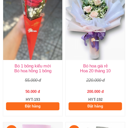
Bó 1 bông kiểu mới
Bó hoa giá rẻ
Bó hoa hồng 1 bông
Hoa 20 tháng 10
55.000 đ
220.000 đ
50.000 đ
200.000 đ
HYT-193
HYT-192
Đặt hàng
Đặt hàng