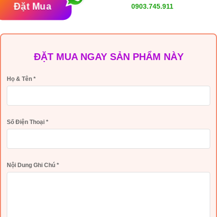
Đặt Mua
0903.745.911
ĐẶT MUA NGAY SẢN PHẨM NÀY
Họ & Tên
*
Số Điện Thoại
*
Nội Dung Ghi Chú
*