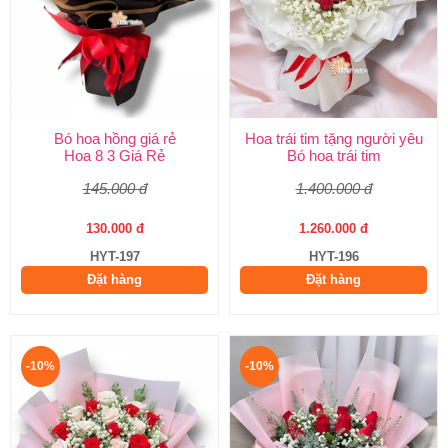
Bó hoa hồng giá rẻ
Hoa trái tim tặng người yêu
Hoa 8 3 Giá Rẻ
Bó hoa trái tim
145.000 đ
1.400.000 đ
130.000 đ
1.260.000 đ
HYT-197
HYT-196
Đặt hàng
Đặt hàng
-10%
-10%