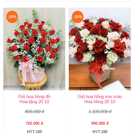
-10%
-10%
Giỏ hoa hồng đỏ
Giỏ hoa hồng mix màu
Hoa tặng 20 10
Hoa hồng 20 10
800.000 đ
1.100.000 đ
720.000 đ
990.000 đ
HYT-189
HYT-188