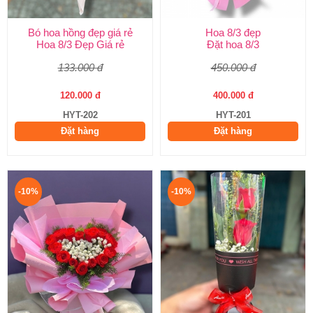
Bó hoa hồng đẹp giá rẻ
Hoa 8/3 đẹp
Hoa 8/3 Đẹp Giá rẻ
Đặt hoa 8/3
133.000 đ
450.000 đ
120.000 đ
400.000 đ
HYT-202
HYT-201
Đặt hàng
Đặt hàng
-10%
-10%