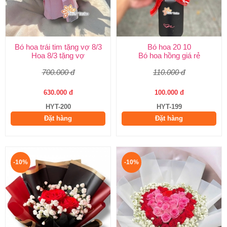
Bó hoa trái tim tặng vợ 8/3
Bó hoa 20 10
Hoa 8/3 tặng vợ
Bó hoa hồng giá rẻ
700.000 đ
110.000 đ
630.000 đ
100.000 đ
HYT-200
HYT-199
Đặt hàng
Đặt hàng
-10%
-10%