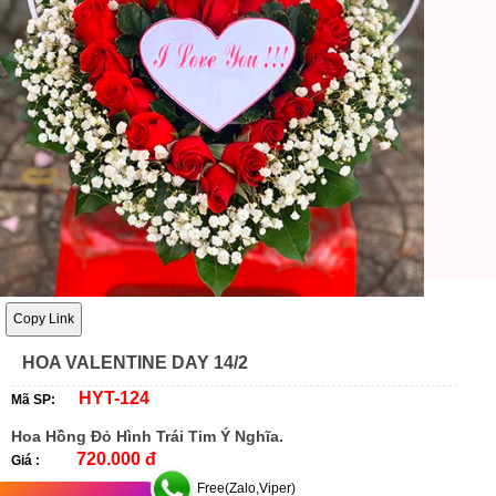
Copy Link
HOA VALENTINE DAY 14/2
HYT-124
Mã SP:
Hoa Hồng Đỏ Hình Trái Tim Ý Nghĩa.
720.000 đ
Giá :
Free(Zalo,Viper)