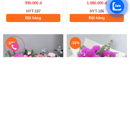
990.000 đ
1.080.000 đ
HYT-187
HYT-186
Đặt hàng
Đặt hàng
-10%
-10%
Giỏ hoa chúc mừng sang trọng
Bó Hoa Cúc Mẫu Đơn Sang Chảnh
Hoa 20 10 đẹp
Hoa 20 10 tặng mẹ