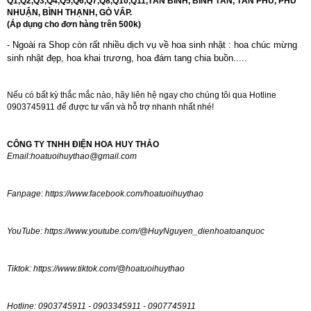
Q1,Q2,Q3,Q4,Q5,Q6,Q7,Q8,Q10,Q11,TÂN BÌNH, BÌNH TÂN, TÂN PHÚ, PHÚ
NHUẬN, BÌNH THẠNH, GÒ VẤP.
(Áp dụng cho đơn hàng trên 500k)
- Ngoài ra Shop còn rất nhiều dịch vụ về hoa sinh nhật : hoa chúc mừng
sinh nhật đẹp,
hoa khai trương
,
hoa đám tang chia buồn.....
Nếu có bất kỳ thắc mắc nào, hãy liên hệ ngay cho chúng tôi qua Hotline
0903745911 để được tư vấn và hỗ trợ nhanh nhất nhé!
CÔNG TY TNHH ĐIỆN HOA HUY THẢO
Email:
hoatuoihuythao@gmail.com
Fanpage:
https://www.facebook.com/hoatuoihuythao
YouTube:
https://www.youtube.com/@HuyNguyen_dienhoatoanquoc
Tiktok:
https://www.tiktok.com/@hoatuoihuythao
Hotline: 0903745911 - 0903345911 - 0907745911