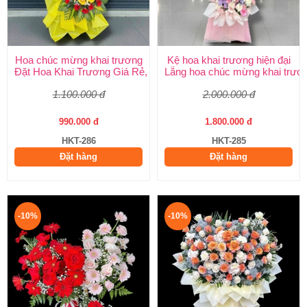
Hoa chúc mừng khai trương
Kệ hoa khai trương hiện đại
Đặt Hoa Khai Trương Giá Rẻ, Đẹp Sang Trọng – Shop Hoa Khai
Lẵng hoa chúc mừng khai trươ
1.100.000 đ
2.000.000 đ
990.000 đ
1.800.000 đ
HKT-286
HKT-285
Đặt hàng
Đặt hàng
-10%
-10%