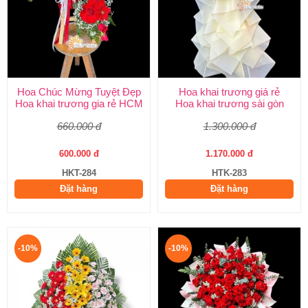
Hoa Chúc Mừng Tuyệt Đẹp
Hoa khai trương giá rẻ
Hoa khai trương gia rẻ HCM
Hoa khai trương sài gòn
660.000 đ
1.300.000 đ
600.000 đ
1.170.000 đ
HKT-284
HTK-283
Đặt hàng
Đặt hàng
-10%
-10%