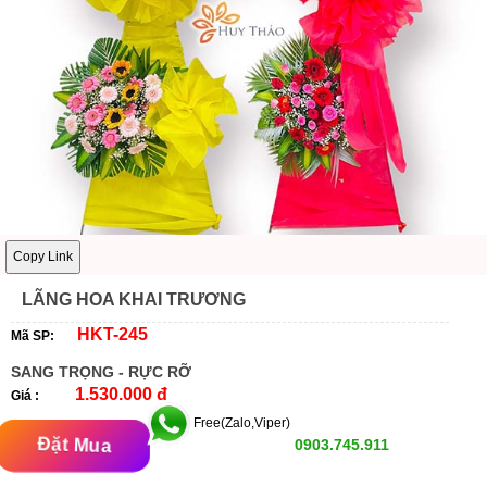
Copy Link
LÃNG HOA KHAI TRƯƠNG
HKT-245
Mã SP:
SANG TRỌNG - RỰC RỠ
1.530.000 đ
Giá :
Free(Zalo,Viper)
Đặt Mua
0903.745.911