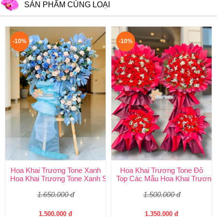
SẢN PHẨM CÙNG LOẠI
-10%
-10%
Hoa Khai Trương Tone Xanh
Hoa Khai Trương Tone Đỏ
Hoa Khai Trương Tone Xanh Sang Trọng, Độc Đáo | Shop Hoa H
Top Các Mẫu Hoa Khai Trương 
1.650.000 đ
1.500.000 đ
1.500.000 đ
1.350.000 đ