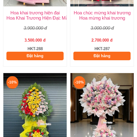
Hoa khai trương hiện đại
Hoa chúc mừng khai trương
Hoa Khai Trương Hiện Đại: Mẫu Đẹp, Sang Trọng & Giao Nhanh
Hoa mừng khai trương
3.900.000 đ
3.000.000 đ
3.500.000 đ
2.700.000 đ
HKT-288
HKT-287
Đặt hàng
Đặt hàng
-10%
-10%