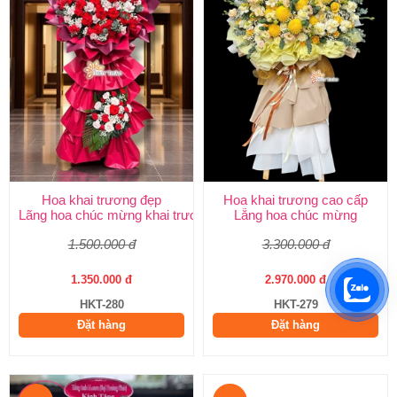
Hoa khai trương đẹp
Hoa khai trương cao cấp
Lãng hoa chúc mừng khai trương
Lẵng hoa chúc mừng
1.500.000 đ
3.300.000 đ
1.350.000 đ
2.970.000 đ
HKT-280
HKT-279
Đặt hàng
Đặt hàng