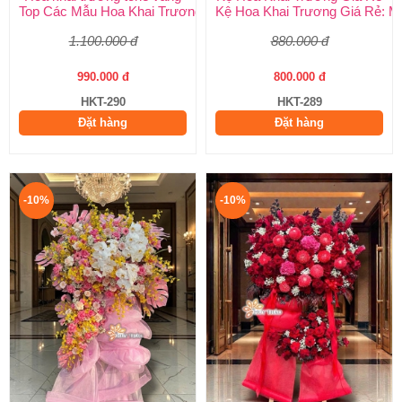
Top Các Mẫu Hoa Khai Trương Tone Vàng Đẹp, Sang Trọng, Gi
Kệ Hoa Khai Trương Giá Rẻ: M
1.100.000 đ
880.000 đ
990.000 đ
800.000 đ
HKT-290
HKT-289
Đặt hàng
Đặt hàng
-10%
-10%