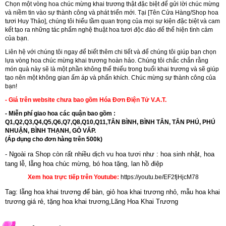
Chọn một vòng hoa chúc mừng khai trương thật đặc biệt để gửi lời chúc mừng
và niềm tin vào sự thành công và phát triển mới. Tại [Tên Cửa Hàng/Shop hoa
tươi Huy Thảo], chúng tôi hiểu tầm quan trọng của mọi sự kiện đặc biệt và cam
kết tạo ra những tác phẩm nghệ thuật hoa tươi độc đáo để thể hiện tình cảm
của bạn.
Liên hệ với chúng tôi ngay để biết thêm chi tiết và để chúng tôi giúp bạn chọn
lựa vòng hoa chúc mừng khai trương hoàn hảo. Chúng tôi chắc chắn rằng
món quà này sẽ là một phần không thể thiếu trong buổi khai trương và sẽ giúp
tạo nên một không gian ấm áp và phấn khích. Chúc mừng sự thành công của
bạn!
- Giá trên website chưa bao gồm Hóa Đơn Điện Tử V.A.T.
- Miễn phí giao hoa các quận bao gồm :
Q1,Q2,Q3,Q4,Q5,Q6,Q7,Q8,Q10,Q11,TÂN BÌNH, BÌNH TÂN, TÂN PHÚ, PHÚ
NHUẬN, BÌNH THẠNH, GÒ VẤP.
(Áp dụng cho đơn hàng trên 500k)
- Ngoài ra Shop còn rất nhiều dịch vu hoa tươi như :
hoa sinh nhật
,
hoa
tang lễ
, l
ẵng hoa chúc mừng
,
bó hoa tặng
,
lan hồ điệp
Xem hoa trực tiếp trên Youtube:
https://youtu.be/EF2fjHjcM78
Tag: lẵng hoa khai trương để bàn, giỏ hoa khai trương nhỏ, mẫu hoa khai
trương giá rẻ, tặng hoa khai trương,Lãng Hoa Khai Trương