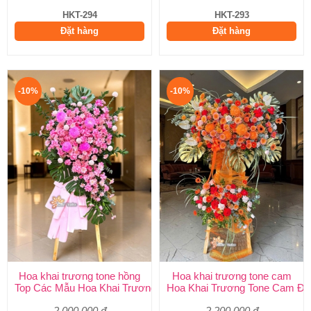
HKT-294
HKT-293
Đặt hàng
Đặt hàng
-10%
-10%
Hoa khai trương tone hồng
Hoa khai trương tone cam
Top Các Mẫu Hoa Khai Trương Tone Hồng Đẹp, Sang Trọng, Giá
Hoa Khai Trương Tone Cam Đẹ
2.000.000 đ
2.200.000 đ