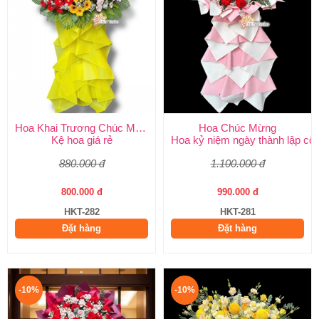
Hoa Khai Trương Chúc Mừng
Hoa Chúc Mừng
Kệ hoa giá rẻ
Hoa kỷ niệm ngày thành lập côn
880.000 đ
1.100.000 đ
800.000 đ
990.000 đ
HKT-282
HKT-281
Đặt hàng
Đặt hàng
-10%
-10%