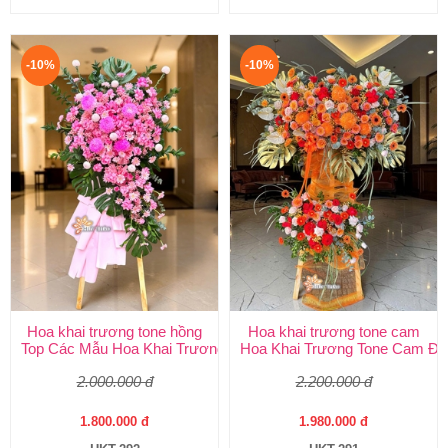
-10%
-10%
Hoa khai trương tone hồng
Hoa khai trương tone cam
Top Các Mẫu Hoa Khai Trương Tone Hồng Đẹp, Sang Trọng, Giá
Hoa Khai Trương Tone Cam Đẹ
2.000.000 đ
2.200.000 đ
1.800.000 đ
1.980.000 đ