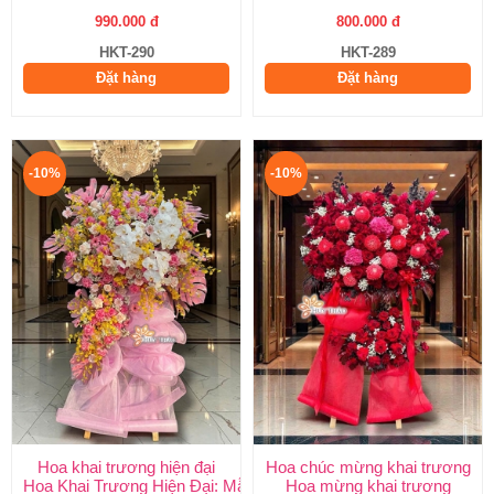
990.000 đ
800.000 đ
HKT-290
HKT-289
Đặt hàng
Đặt hàng
-10%
-10%
Hoa khai trương hiện đại
Hoa chúc mừng khai trương
Hoa Khai Trương Hiện Đại: Mẫu Đẹp, Sang Trọng & Giao Nhanh
Hoa mừng khai trương