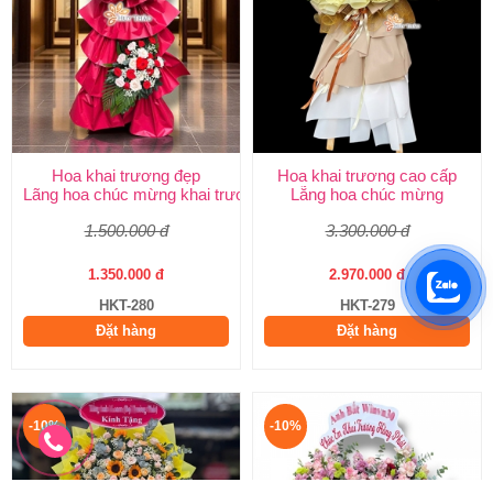
Hoa khai trương đẹp
Hoa khai trương cao cấp
Lãng hoa chúc mừng khai trương
Lẵng hoa chúc mừng
1.500.000 đ
3.300.000 đ
1.350.000 đ
2.970.000 đ
HKT-280
HKT-279
Đặt hàng
Đặt hàng
-10%
-10%