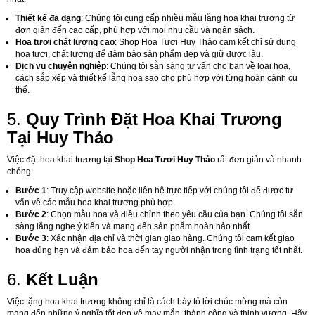
Thiết kế đa dạng
: Chúng tôi cung cấp nhiều mẫu lẵng hoa khai trương từ
đơn giản đến cao cấp, phù hợp với mọi nhu cầu và ngân sách.
Hoa tươi chất lượng cao
: Shop Hoa Tươi Huy Thảo cam kết chỉ sử dụng
hoa tươi, chất lượng để đảm bảo sản phẩm đẹp và giữ được lâu.
Dịch vụ chuyên nghiệp
: Chúng tôi sẵn sàng tư vấn cho bạn về loại hoa,
cách sắp xếp và thiết kế lẵng hoa sao cho phù hợp với từng hoàn cảnh cụ
thể.
5.
Quy Trình Đặt Hoa Khai Trương
Tại Huy Thảo
Việc đặt hoa khai trương tại
Shop Hoa Tươi Huy Thảo
rất đơn giản và nhanh
chóng:
Bước 1
: Truy cập website hoặc liên hệ trực tiếp với chúng tôi để được tư
vấn về các mẫu hoa khai trương phù hợp.
Bước 2
: Chọn mẫu hoa và điều chỉnh theo yêu cầu của bạn. Chúng tôi sẵn
sàng lắng nghe ý kiến và mang đến sản phẩm hoàn hảo nhất.
Bước 3
: Xác nhận địa chỉ và thời gian giao hàng. Chúng tôi cam kết giao
hoa đúng hẹn và đảm bảo hoa đến tay người nhận trong tình trạng tốt nhất.
6.
Kết Luận
Việc tặng hoa khai trương không chỉ là cách bày tỏ lời chúc mừng mà còn
mang đến những ý nghĩa tốt đẹp về may mắn, thành công và thịnh vượng. Hãy