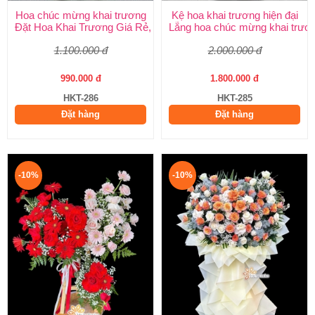
Hoa chúc mừng khai trương
Kệ hoa khai trương hiện đại
Đặt Hoa Khai Trương Giá Rẻ, Đẹp Sang Trọng – Shop Hoa Khai
Lẵng hoa chúc mừng khai trươ
1.100.000 đ
2.000.000 đ
990.000 đ
1.800.000 đ
HKT-286
HKT-285
Đặt hàng
Đặt hàng
-10%
-10%