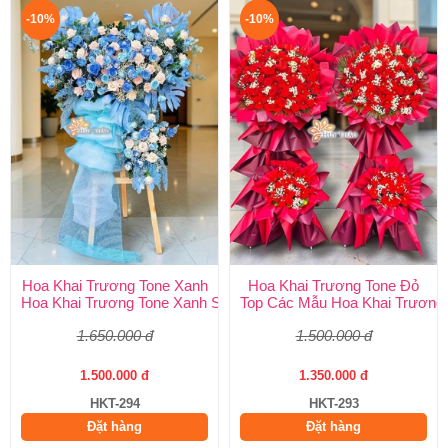
-10%
-10%
Hoa Khai Trương Tone Xanh
Hoa Khai Trương Tone Đỏ
Hoa Khai Trương Tone Xanh Sang Trọng, Độc Đáo | Shop Hoa H
Top Các Mẫu Hoa Khai Trương 
1.650.000 đ
1.500.000 đ
1.500.000 đ
1.350.000 đ
HKT-294
HKT-293
Đặt hàng
Đặt hàng