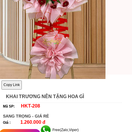
Copy Link
KHAI TRƯƠNG NÊN TẶNG HOA GÌ
HKT-208
Mã SP:
SANG TRỌNG - GIÁ RẺ
1.260.000 đ
Giá :
Free(Zalo,Viper)