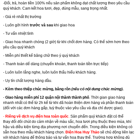
-Đổi, trả, hoàn tiền 100% nếu sản phẩm không đạt chất lượng theo yêu cầu
quý khách. Cam kết hoa tươi, đẹp, đúng mẫu, sang trọng nhất.
- Giá rẻ nhất thị trường
- Luôn gởi hình
trước và sau
khi giao hoa
- Tư vấn nhiệt tình
- Giao hoa nhanh chóng (2 giờ) từ khi chốt đơn hàng. Có thể sớm hơn theo
yêu cầu quý khách
- Miễn phí thiết kế băng chữ theo ý quý khách
- Thanh toán dể dàng (chuyển khoản, thanh toán tiền trực tiếp)
- Luôn luôn lắng nghe, luôn luôn thấu hiểu khách hàng.
- Uy tín chất lượng hàng đầu.
- Kèm theo thiệp chúc mừng, băng rôn
(nếu có nội dung chúc mừng).
-
Giao hàng miễn phí 12 quận nội thành thành phố
. Thời gian giao hàng
nhanh nhất có thể từ 2h kể từ khi đã hoàn thiện đơn hàng và phần thanh toán
(đối với các đơn hàng gấp, tuỳ thuộc vào yêu cầu và địa chỉ được giao).
-
Riêng về dịch vụ điện hoa toàn quốc
.
Sản phẩm quý khách đặt có thể
thay đổi đôi chút do cảm nhận về màu sắc, hoa tươi phụ thuộc theo mùa, khí
hậu và điều kiện từng địa phương nơi chuyển đến. Trong điều kiện không có
sẵn hoa theo mẫu khách hàng chọn.
Điện Hoa Huy Thảo
sẽ chủ động liên lạc
với khách hàng để thông báo và tư vấn hoa thay thế. Trường hợp không đủ