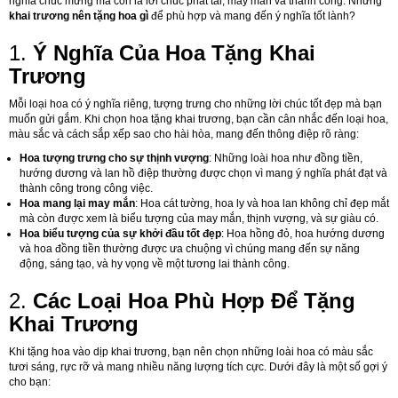
nghĩa chúc mừng mà còn là lời chúc phát tài, may mắn và thành công. Nhưng
khai trương nên tặng hoa gì
để phù hợp và mang đến ý nghĩa tốt lành?
1.
Ý Nghĩa Của Hoa Tặng Khai
Trương
Mỗi loại hoa có ý nghĩa riêng, tượng trưng cho những lời chúc tốt đẹp mà bạn
muốn gửi gắm. Khi chọn hoa tặng khai trương, bạn cần cân nhắc đến loại hoa,
màu sắc và cách sắp xếp sao cho hài hòa, mang đến thông điệp rõ ràng:
Hoa tượng trưng cho sự thịnh vượng
: Những loài hoa như đồng tiền,
hướng dương và lan hồ điệp thường được chọn vì mang ý nghĩa phát đạt và
thành công trong công việc.
Hoa mang lại may mắn
: Hoa cát tường, hoa ly và hoa lan không chỉ đẹp mắt
mà còn được xem là biểu tượng của may mắn, thịnh vượng, và sự giàu có.
Hoa biểu tượng của sự khởi đầu tốt đẹp
: Hoa hồng đỏ, hoa hướng dương
và hoa đồng tiền thường được ưa chuộng vì chúng mang đến sự năng
động, sáng tạo, và hy vọng về một tương lai thành công.
2.
Các Loại Hoa Phù Hợp Để Tặng
Khai Trương
Khi tặng hoa vào dịp khai trương, bạn nên chọn những loài hoa có màu sắc
tươi sáng, rực rỡ và mang nhiều năng lượng tích cực. Dưới đây là một số gợi ý
cho bạn: