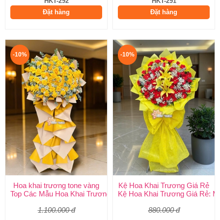
HKT-292
HKT-291
Đặt hàng
Đặt hàng
-10%
-10%
Hoa khai trương tone vàng
Kệ Hoa Khai Trương Giá Rẻ
Top Các Mẫu Hoa Khai Trương Tone Vàng Đẹp, Sang Trọng, Gi
Kệ Hoa Khai Trương Giá Rẻ: M
1.100.000 đ
880.000 đ