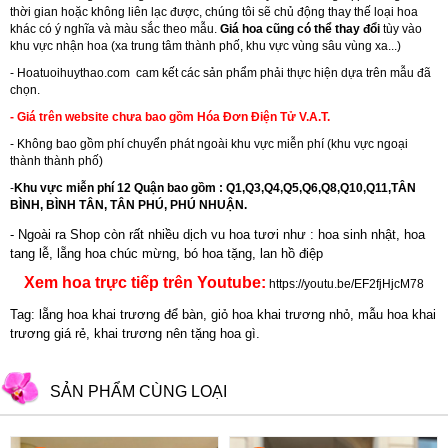
thời gian hoặc không liên lạc được, chúng tôi sẽ chủ động thay thế loại hoa
khác có ý nghĩa và màu sắc theo mẫu.
Giá hoa cũng có thể thay đổi
tùy vào
khu vực nhận hoa (xa trung tâm thành phố, khu vực vùng sâu vùng xa...)
-
Hoatuoihuythao.com
cam kết các sản phẩm phải thực hiện dựa trên mẫu đã
chọn.
- Giá trên website chưa bao gồm Hóa Đơn Điện Tử V.A.T.
- Không bao gồm phí chuyển phát ngoài khu vực miễn phí (khu vực ngoại
thành thành phố)
-
Khu vực miễn phí 12 Quận bao gồm : Q1,Q3,Q4,Q5,Q6,Q8,Q10,Q11,TÂN
BÌNH, BÌNH TÂN, TÂN PHÚ, PHÚ NHUẬN.
- Ngoài ra Shop còn rất nhiều dịch vu hoa tươi như :
hoa sinh nhật
,
hoa
tang lễ
, l
ẵng hoa chúc mừng
,
bó hoa tặng
,
lan hồ điệp
Xem hoa trực tiếp trên Youtube:
https://youtu.be/EF2fjHjcM78
Tag: lẵng hoa khai trương để bàn, giỏ hoa khai trương nhỏ, mẫu hoa khai
trương giá rẻ, khai trương nên tặng hoa gì.
SẢN PHẨM CÙNG LOẠI