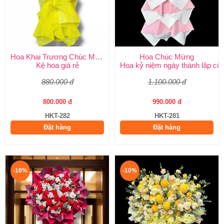
Hoa Khai Trương Chúc Mừng
Hoa Chúc Mừng
Kệ hoa giá rẻ
Hoa kỷ niệm ngày thành lập côn
880.000 đ
1.100.000 đ
800.000 đ
990.000 đ
HKT-282
HKT-281
Đặt hàng
Đặt hàng
-10%
-10%