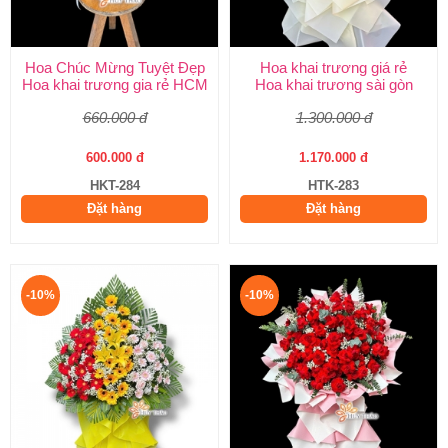
Hoa Chúc Mừng Tuyệt Đẹp
Hoa khai trương giá rẻ
Hoa khai trương gia rẻ HCM
Hoa khai trương sài gòn
660.000 đ
1.300.000 đ
600.000 đ
1.170.000 đ
HKT-284
HTK-283
Đặt hàng
Đặt hàng
-10%
-10%