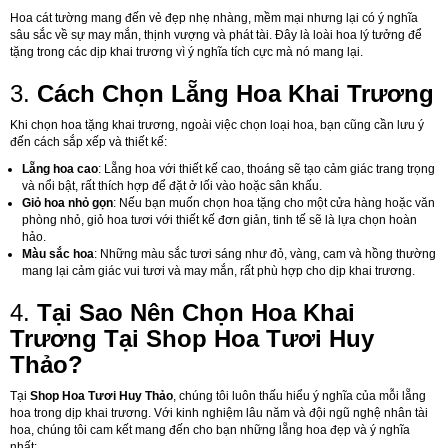
Hoa cát tường mang đến vẻ đẹp nhẹ nhàng, mềm mại nhưng lại có ý nghĩa
sâu sắc về sự may mắn, thịnh vượng và phát tài. Đây là loài hoa lý tưởng để
tặng trong các dịp khai trương vì ý nghĩa tích cực mà nó mang lại.
3.
Cách Chọn Lẵng Hoa Khai Trương
Khi chọn hoa tặng khai trương, ngoài việc chọn loại hoa, bạn cũng cần lưu ý
đến cách sắp xếp và thiết kế:
Lẵng hoa cao
: Lẵng hoa với thiết kế cao, thoáng sẽ tạo cảm giác trang trọng
và nổi bật, rất thích hợp để đặt ở lối vào hoặc sân khấu.
Giỏ hoa nhỏ gọn
: Nếu bạn muốn chọn hoa tặng cho một cửa hàng hoặc văn
phòng nhỏ, giỏ hoa tươi với thiết kế đơn giản, tinh tế sẽ là lựa chọn hoàn
hảo.
Màu sắc hoa
: Những màu sắc tươi sáng như đỏ, vàng, cam và hồng thường
mang lại cảm giác vui tươi và may mắn, rất phù hợp cho dịp khai trương.
4.
Tại Sao Nên Chọn Hoa Khai
Trương Tại Shop Hoa Tươi Huy
Thảo?
Tại
Shop Hoa Tươi Huy Thảo
, chúng tôi luôn thấu hiểu ý nghĩa của mỗi lẵng
hoa trong dịp khai trương. Với kinh nghiệm lâu năm và đội ngũ nghệ nhân tài
hoa, chúng tôi cam kết mang đến cho bạn những lẵng hoa đẹp và ý nghĩa
nhất: