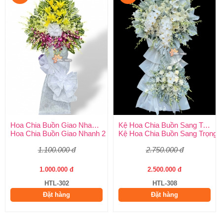
Hoa Chia Buồn Giao Nhanh 2 Giờ
Kệ Hoa Chia Buồn Sang Trọng
Hoa Chia Buồn Giao Nhanh 2 Giờ – Dịch Vụ Uy Tín Tại Huy Thả
Kệ Hoa Chia Buồn Sang Trọng –
1.100.000 đ
2.750.000 đ
1.000.000 đ
2.500.000 đ
HTL-302
HTL-308
Đặt hàng
Đặt hàng