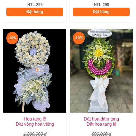
HTL-299
HTL-298
Đặt hàng
Đặt hàng
-10%
-10%
Hoa tang lễ
Đặt hoa đám tang
Đặt vòng hoa viếng
Đặt hoa tang lễ
1.880.000 đ
890.000 đ