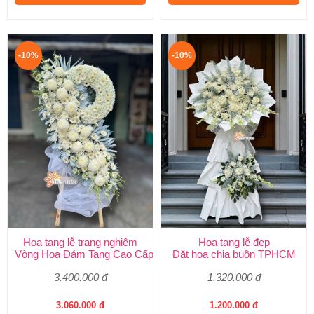
-10%
-10%
Hoa tang lễ trang nghiêm
Hoa tang lễ đẹp
Vòng Hoa Đám Tang Cao Cấp | Sang Trọng, Giao Nhanh TPHCM
Đặt hoa chia buồn TPHCM
3.400.000 đ
1.320.000 đ
3.060.000 đ
1.200.000 đ