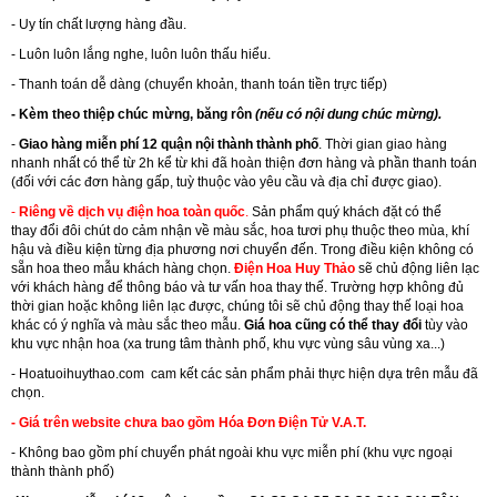
- Uy tín chất lượng hàng đầu.
- Luôn luôn lắng nghe, luôn luôn thấu hiểu.
- Thanh toán dễ dàng (chuyển khoản, thanh toán tiền trực tiếp)
- Kèm theo thiệp chúc mừng, băng rôn
(nếu có nội dung chúc mừng).
-
Giao hàng miễn phí 12 quận nội thành thành phố
. Thời gian giao hàng
nhanh nhất có thể từ 2h kể từ khi đã hoàn thiện đơn hàng và phần thanh toán
(đối với các đơn hàng gấp, tuỳ thuộc vào yêu cầu và địa chỉ được giao).
-
Riêng về dịch vụ điện hoa toàn quốc
.
Sản phẩm quý khách đặt có thể
thay đổi đôi chút do cảm nhận về màu sắc, hoa tươi phụ thuộc theo mùa, khí
hậu và điều kiện từng địa phương nơi chuyển đến. Trong điều kiện không có
sẵn hoa theo mẫu khách hàng chọn.
Điện Hoa Huy Thảo
sẽ chủ động liên lạc
với khách hàng để thông báo và tư vấn hoa thay thế. Trường hợp không đủ
thời gian hoặc không liên lạc được, chúng tôi sẽ chủ động thay thế loại hoa
khác có ý nghĩa và màu sắc theo mẫu.
Giá hoa cũng có thể thay đổi
tùy vào
khu vực nhận hoa (xa trung tâm thành phố, khu vực vùng sâu vùng xa...)
-
Hoatuoihuythao.com
cam kết các sản phẩm phải thực hiện dựa trên mẫu đã
chọn.
- Giá trên website chưa bao gồm Hóa Đơn Điện Tử V.A.T.
- Không bao gồm phí chuyển phát ngoài khu vực miễn phí (khu vực ngoại
thành thành phố)