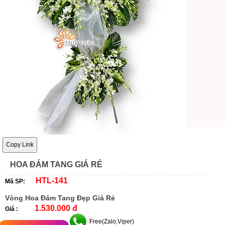
Copy Link
HOA ĐÁM TANG GIÁ RẺ
HTL-141
Mã SP:
Vòng Hoa Đám Tang Đẹp Giá Rẻ
1.530.000 đ
Giá :
Free(Zalo,Viper)