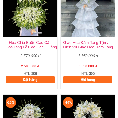
Hoa Chia Buồn Cao Cấp
Giao Hoa Đám Tang Tận Nơi Toàn Quốc
Hoa Tang Lễ Cao Cấp – Đẳng Cấp Tinh Tế, Kính Viếng Trang Ng
Dịch Vụ Giao Hoa Đám Tang Tận
2.770.000 đ
1.150.000 đ
2.500.000 đ
1.050.000 đ
HTL-306
HTL-305
Đặt hàng
Đặt hàng
-10%
-10%