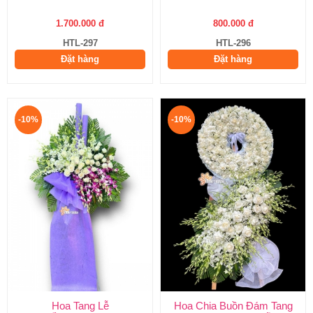
1.700.000 đ
800.000 đ
HTL-297
HTL-296
Đặt hàng
Đặt hàng
-10%
-10%
Hoa Tang Lễ
Hoa Chia Buồn Đám Tang