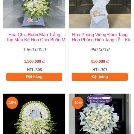
Hoa Chia Buồn Màu Trắng
Hoa Phúng Viếng Đám Tang
Top Mẫu Kệ Hoa Chia Buồn Màu Trắng Được Chọn Nhiều Nhất T
Hoa Phúng Điếu Tang Lễ – Kính
1.650.000 đ
950.000 đ
1.500.000 đ
850.000 đ
HTL-308
HTL-307
Đặt hàng
Đặt hàng
-10%
-10%