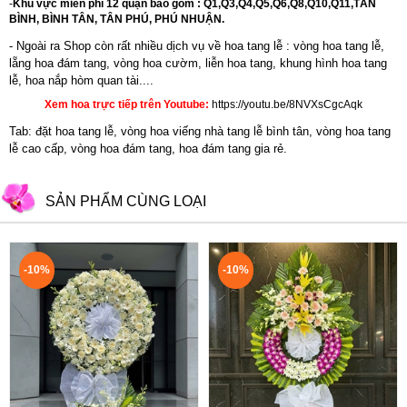
-
Khu vực miễn phí 12 quận bao gồm : Q1,Q3,Q4,Q5,Q6,Q8,Q10,Q11,TÂN
BÌNH, BÌNH TÂN, TÂN PHÚ, PHÚ NHUẬN.
- Ngoài ra Shop còn rất nhiều dịch vụ về hoa tang lễ : vòng hoa tang lễ,
lẵng hoa đám tang,
vòng hoa cườm
,
liễn hoa tang
,
khung hình hoa tang
lễ
,
hoa nắp hòm quan tài....
Xem hoa trực tiếp trên Youtube:
https://youtu.be/8NVXsCgcAqk
Tab: đặt hoa tang lễ, vòng hoa viếng nhà tang lễ bình tân, vòng hoa tang
lễ cao cấp, vòng hoa đám tang, hoa đám tang gia rẻ.
SẢN PHẨM CÙNG LOẠI
-10%
-10%