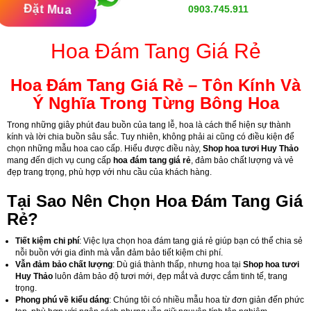
Đặt Mua
0903.745.911
Hoa Đám Tang Giá Rẻ
Hoa Đám Tang Giá Rẻ – Tôn Kính Và
Ý Nghĩa Trong Từng Bông Hoa
Trong những giây phút đau buồn của tang lễ, hoa là cách thể hiện sự thành
kính và lời chia buồn sâu sắc. Tuy nhiên, không phải ai cũng có điều kiện để
chọn những mẫu hoa cao cấp. Hiểu được điều này,
Shop hoa tươi Huy Thảo
mang đến dịch vụ cung cấp
hoa đám tang giá rẻ
, đảm bảo chất lượng và vẻ
đẹp trang trọng, phù hợp với nhu cầu của khách hàng.
Tại Sao Nên Chọn Hoa Đám Tang Giá
Rẻ?
Tiết kiệm chi phí
: Việc lựa chọn hoa đám tang giá rẻ giúp bạn có thể chia sẻ
nỗi buồn với gia đình mà vẫn đảm bảo tiết kiệm chi phí.
Vẫn đảm bảo chất lượng
: Dù giá thành thấp, nhưng hoa tại
Shop hoa tươi
Huy Thảo
luôn đảm bảo độ tươi mới, đẹp mắt và được cắm tinh tế, trang
trọng.
Phong phú về kiểu dáng
: Chúng tôi có nhiều mẫu hoa từ đơn giản đến phức