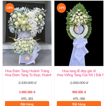
-10%
-10%
Hoa Đám Tang Hoành Tráng
Hoa tang lễ đẹp giá rẻ
Hoa Đám Tang To Đẹp, Hoành Tráng tại Huy Thảo
Hoa Viếng Tang Giá Rẻ | Đặt 
3.330.000 đ
1.000.000 đ
3.000.000 đ
900.000 đ
HTL-301
HTL-300
Đặt hàng
Đặt hàng