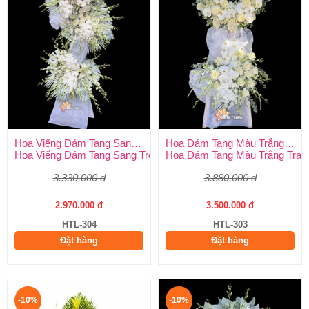
Hoa Viếng Đám Tang Sang Trọng
Hoa Đám Tang Màu Trắng Trang Nghiêm
Hoa Viếng Đám Tang Sang Trọng – Kính Tận Tâm, Tiễn Biệt Tran
Hoa Đám Tang Màu Trắng Tran
3.330.000 đ
3.880.000 đ
2.970.000 đ
3.500.000 đ
HTL-304
HTL-303
Đặt hàng
Đặt hàng
-10%
-10%