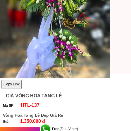
Copy Link
GIÁ VÒNG HOA TANG LỄ
HTL-137
Mã SP:
Vòng Hoa Tang Lễ Đẹp Giá Rẻ
1.350.000 đ
Giá :
Free(Zalo,Viper)