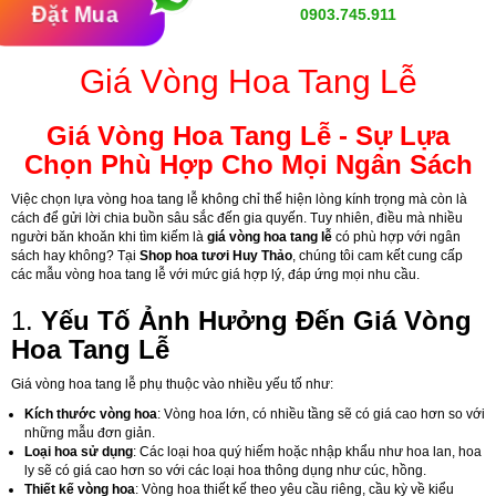
Đặt Mua
0903.745.911
Giá Vòng Hoa Tang Lễ
Giá Vòng Hoa Tang Lễ - Sự Lựa
Chọn Phù Hợp Cho Mọi Ngân Sách
Việc chọn lựa vòng hoa tang lễ không chỉ thể hiện lòng kính trọng mà còn là
cách để gửi lời chia buồn sâu sắc đến gia quyến. Tuy nhiên, điều mà nhiều
người băn khoăn khi tìm kiếm là
giá vòng hoa tang lễ
có phù hợp với ngân
sách hay không? Tại
Shop hoa tươi Huy Thảo
, chúng tôi cam kết cung cấp
các mẫu vòng hoa tang lễ với mức giá hợp lý, đáp ứng mọi nhu cầu.
1.
Yếu Tố Ảnh Hưởng Đến Giá Vòng
Hoa Tang Lễ
Giá vòng hoa tang lễ phụ thuộc vào nhiều yếu tố như:
Kích thước vòng hoa
: Vòng hoa lớn, có nhiều tầng sẽ có giá cao hơn so với
những mẫu đơn giản.
Loại hoa sử dụng
: Các loại hoa quý hiếm hoặc nhập khẩu như hoa lan, hoa
ly sẽ có giá cao hơn so với các loại hoa thông dụng như cúc, hồng.
Thiết kế vòng hoa
: Vòng hoa thiết kế theo yêu cầu riêng, cầu kỳ về kiểu