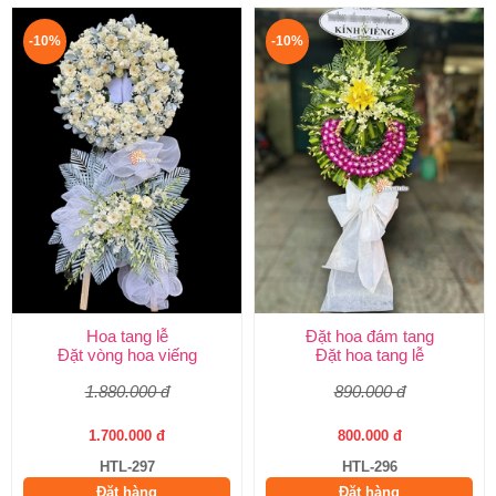
-10%
-10%
Hoa tang lễ
Đặt hoa đám tang
Đặt vòng hoa viếng
Đặt hoa tang lễ
1.880.000 đ
890.000 đ
1.700.000 đ
800.000 đ
HTL-297
HTL-296
Đặt hàng
Đặt hàng