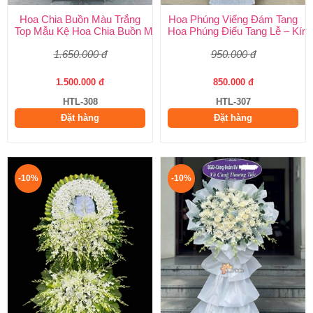
Hoa Chia Buồn Màu Trắng
Hoa Phúng Viếng Đám Tang
Top Mẫu Kệ Hoa Chia Buồn Màu Trắng Được Chọn Nhiều Nhất T
Hoa Phúng Điếu Tang Lễ – Kính
1.650.000 đ
950.000 đ
1.500.000 đ
850.000 đ
HTL-308
HTL-307
Đặt hàng
Đặt hàng
-10%
-10%