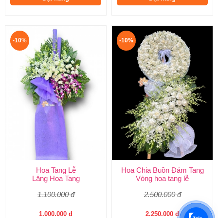
-10%
-10%
Hoa Tang Lễ
Hoa Chia Buồn Đám Tang
Lẵng Hoa Tang
Vòng hoa tang lễ
1.100.000 đ
2.500.000 đ
1.000.000 đ
2.250.000 đ