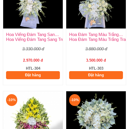
Hoa Viếng Đám Tang Sang Trọng
Hoa Đám Tang Màu Trắng Trang Nghiêm
Hoa Viếng Đám Tang Sang Trọng – Kính Tận Tâm, Tiễn Biệt Tran
Hoa Đám Tang Màu Trắng Tran
3.330.000 đ
3.880.000 đ
2.970.000 đ
3.500.000 đ
HTL-304
HTL-303
Đặt hàng
Đặt hàng
-10%
-10%