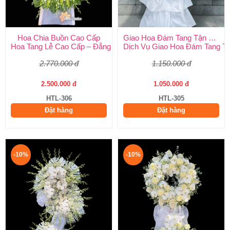
Hoa Chia Buồn Cao Cấp
Giao Hoa Đám Tang Tận Nơi Toàn Quốc
Hoa Tang Lễ Cao Cấp – Đẳng Cấp Tinh Tế, Kính Viếng Trang Ng
Dịch Vụ Giao Hoa Đám Tang Tận
2.770.000 đ
1.150.000 đ
2.500.000 đ
1.050.000 đ
HTL-306
HTL-305
Đặt hàng
Đặt hàng
-10%
-10%