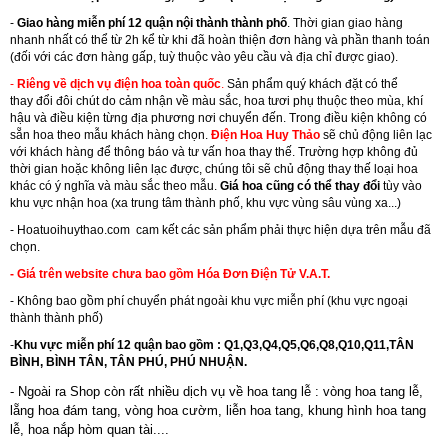
-
Giao hàng miễn phí 12 quận nội thành thành phố
. Thời gian giao hàng
nhanh nhất có thể từ 2h kể từ khi đã hoàn thiện đơn hàng và phần thanh toán
(đối với các đơn hàng gấp, tuỳ thuộc vào yêu cầu và địa chỉ được giao).
-
Riêng về dịch vụ điện hoa toàn quốc
.
Sản phẩm quý khách đặt có thể
thay đổi đôi chút do cảm nhận về màu sắc, hoa tươi phụ thuộc theo mùa, khí
hậu và điều kiện từng địa phương nơi chuyển đến. Trong điều kiện không có
sẵn hoa theo mẫu khách hàng chọn.
Điện Hoa Huy Thảo
sẽ chủ động liên lạc
với khách hàng để thông báo và tư vấn hoa thay thế. Trường hợp không đủ
thời gian hoặc không liên lạc được, chúng tôi sẽ chủ động thay thế loại hoa
khác có ý nghĩa và màu sắc theo mẫu.
Giá hoa cũng có thể thay đổi
tùy vào
khu vực nhận hoa (xa trung tâm thành phố, khu vực vùng sâu vùng xa...)
-
Hoatuoihuythao.com
cam kết các sản phẩm phải thực hiện dựa trên mẫu đã
chọn.
- Giá trên website chưa bao gồm Hóa Đơn Điện Tử V.A.T.
- Không bao gồm phí chuyển phát ngoài khu vực miễn phí (khu vực ngoại
thành thành phố)
-
Khu vực miễn phí 12 quận bao gồm : Q1,Q3,Q4,Q5,Q6,Q8,Q10,Q11,TÂN
BÌNH, BÌNH TÂN, TÂN PHÚ, PHÚ NHUẬN.
- Ngoài ra Shop còn rất nhiều dịch vụ về hoa tang lễ : vòng hoa tang lễ,
lẵng hoa đám tang,
vòng hoa cườm
,
liễn hoa tang
,
khung hình hoa tang
lễ
,
hoa nắp hòm quan tài....