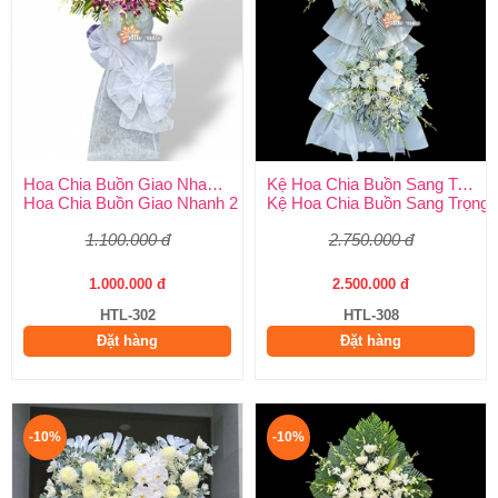
Hoa Chia Buồn Giao Nhanh 2 Giờ
Kệ Hoa Chia Buồn Sang Trọng
Hoa Chia Buồn Giao Nhanh 2 Giờ – Dịch Vụ Uy Tín Tại Huy Thả
Kệ Hoa Chia Buồn Sang Trọng –
1.100.000 đ
2.750.000 đ
1.000.000 đ
2.500.000 đ
HTL-302
HTL-308
Đặt hàng
Đặt hàng
-10%
-10%