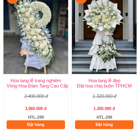
Hoa tang lễ trang nghiêm
Hoa tang lễ đẹp
Vòng Hoa Đám Tang Cao Cấp | Sang Trọng, Giao Nhanh TPHCM
Đặt hoa chia buồn TPHCM
3.400.000 đ
1.320.000 đ
3.060.000 đ
1.200.000 đ
HTL-299
HTL-298
Đặt hàng
Đặt hàng