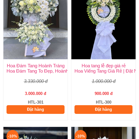
Hoa Đám Tang Hoành Tráng
Hoa tang lễ đẹp giá rẻ
Hoa Đám Tang To Đẹp, Hoành Tráng tại Huy Thảo
Hoa Viếng Tang Giá Rẻ | Đặt 
3.330.000 đ
1.000.000 đ
3.000.000 đ
900.000 đ
HTL-301
HTL-300
Đặt hàng
Đặt hàng
-10%
-10%