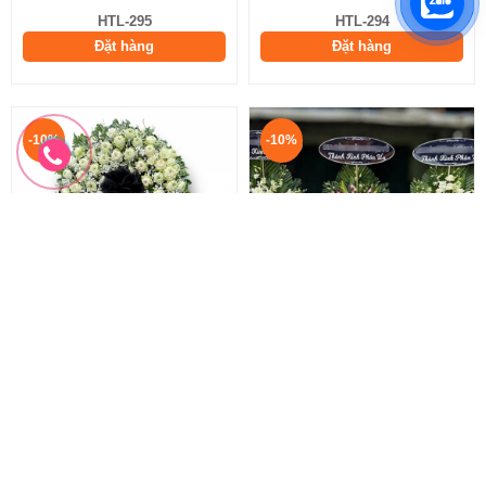
HTL-295
HTL-294
Đặt hàng
Đặt hàng
-10%
-10%
Hoa Sen Trắng Đám Tang
Vòng hoa phúng viếng
Vòng Hoa Sen Trắng
Hoa Phúng Viếng
2.200.000 đ
1.330.000 đ