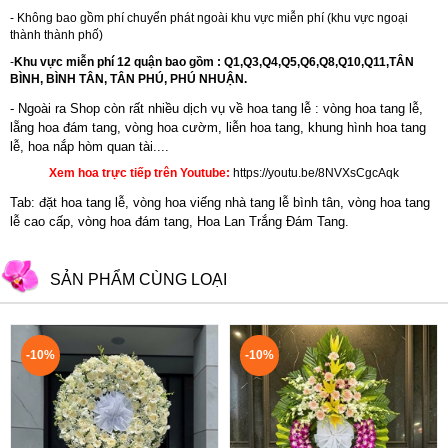
- Không bao gồm phí chuyển phát ngoài khu vực miễn phí (khu vực ngoại
thành thành phố)
-
Khu vực miễn phí 12 quận bao gồm : Q1,Q3,Q4,Q5,Q6,Q8,Q10,Q11,TÂN
BÌNH, BÌNH TÂN, TÂN PHÚ, PHÚ NHUẬN.
- Ngoài ra Shop còn rất nhiều dịch vụ về hoa tang lễ : vòng hoa tang lễ,
lẵng hoa đám tang,
vòng hoa cườm
,
liễn hoa tang
,
khung hình hoa tang
lễ
,
hoa nắp hòm quan tài....
Xem hoa trực tiếp trên Youtube:
https://youtu.be/8NVXsCgcAqk
Tab: đặt hoa tang lễ, vòng hoa viếng nhà tang lễ bình tân, vòng hoa tang
lễ cao cấp, vòng hoa đám tang, Hoa Lan Trắng Đám Tang.
SẢN PHẨM CÙNG LOẠI
-10%
-10%