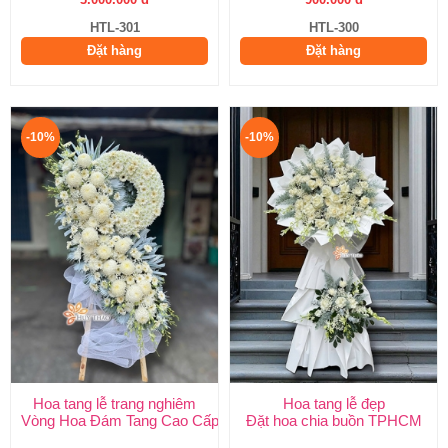
HTL-301
HTL-300
Đặt hàng
Đặt hàng
-10%
-10%
Hoa tang lễ trang nghiêm
Hoa tang lễ đẹp
Vòng Hoa Đám Tang Cao Cấp | Sang Trọng, Giao Nhanh TPHCM
Đặt hoa chia buồn TPHCM