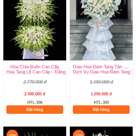
Hoa Chia Buồn Cao Cấp
Giao Hoa Đám Tang Tận Nơi Toàn Quốc
Hoa Tang Lễ Cao Cấp – Đẳng Cấp Tinh Tế, Kính Viếng Trang Ng
Dịch Vụ Giao Hoa Đám Tang Tận
2.770.000 đ
1.150.000 đ
2.500.000 đ
1.050.000 đ
HTL-306
HTL-305
Đặt hàng
Đặt hàng
-10%
-10%