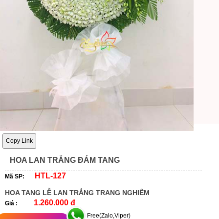
Copy Link
HOA LAN TRẮNG ĐÁM TANG
HTL-127
Mã SP:
HOA TANG LỄ LAN TRẮNG TRANG NGHIÊM
1.260.000 đ
Giá :
Free(Zalo,Viper)