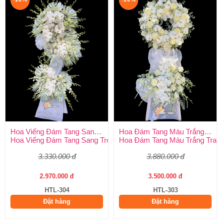
Hoa Viếng Đám Tang Sang Trọng
Hoa Đám Tang Màu Trắng Trang Nghiêm
Hoa Viếng Đám Tang Sang Trọng – Kính Tận Tâm, Tiễn Biệt Tran
Hoa Đám Tang Màu Trắng Tran
3.330.000 đ
3.880.000 đ
2.970.000 đ
3.500.000 đ
HTL-304
HTL-303
Đặt hàng
Đặt hàng