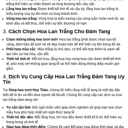
trắng thể hiện sự chân thành và lòng thương tiếc sâu sắc.
Lẵng hoa lan trắng
: Được thiết kế tinh tế và cầu kỳ, lẵng hoa lan trắng là
biểu tượng của sự tôn kính và lòng thành kính.
Vòng hoa lan trắng
: Vòng hoa là biểu tượng của vòng tuần hoàn sinh tử, sự
khởi đầu và kết thúc, thể hiện sự tiếc thương vô hạn.
3.
Cách Chọn Hoa Lan Trắng Cho Đám Tang
Chọn những bông hoa tươi mới
: Hoa lan trắng phải được chọn lựa kỹ
càng, đảm bảo độ tươi và vẻ đẹp hoàn hảo để thể hiện sự tôn trọng tối đa.
Phối hợp màu sắc
: Màu trắng là chủ đạo, có thể kết hợp thêm lá xanh để
tạo nên sự hài hòa, cân đối.
Thiết kế tinh tế
: Mỗi bó hoa, lẵng hoa hay vòng hoa cần được thiết kế tinh
tế, phù hợp với không gian tang lễ và thể hiện đúng thông điệp muốn gửi
gắm.
4.
Dịch Vụ Cung Cấp Hoa Lan Trắng Đám Tang Uy
Tín
Tại
Shop hoa tươi Huy Thảo
, chúng tôi hiểu rằng mỗi lễ tang là một dịp đặc
biệt để tri ân và tiễn đưa người đã khuất. Chúng tôi cung cấp các dịch vụ hoa
lan trắng đám tang với:
Tư vấn tận tình
: Đội ngũ nhân viên giàu kinh nghiệm sẽ giúp bạn lựa chọn
mẫu hoa phù hợp nhất với nghi thức tang lễ.
Thiết kế độc đáo
: Mỗi lẵng hoa, bó hoa đều được thiết kế tỉ mỉ, thể hiện sự
trang trọng và tinh tế.
Giao hoa đúng thời điểm
: Chúng tôi cam kết giao hoa đúng thời gian và địa