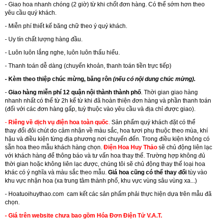
- Giao hoa nhanh chóng (2 giờ) từ khi chốt đơn hàng. Có thể sớm hơn theo
yêu cầu quý khách.
- Miễn phí thiết kế băng chữ theo ý quý khách.
- Uy tín chất lượng hàng đầu.
- Luôn luôn lắng nghe, luôn luôn thấu hiểu.
- Thanh toán dễ dàng (chuyển khoản, thanh toán tiền trực tiếp)
- Kèm theo thiệp chúc mừng, băng rôn
(nếu có nội dung chúc mừng).
-
Giao hàng miễn phí 12 quận nội thành thành phố
. Thời gian giao hàng
nhanh nhất có thể từ 2h kể từ khi đã hoàn thiện đơn hàng và phần thanh toán
(đối với các đơn hàng gấp, tuỳ thuộc vào yêu cầu và địa chỉ được giao).
-
Riêng về dịch vụ điện hoa toàn quốc
.
Sản phẩm quý khách đặt có thể
thay đổi đôi chút do cảm nhận về màu sắc, hoa tươi phụ thuộc theo mùa, khí
hậu và điều kiện từng địa phương nơi chuyển đến. Trong điều kiện không có
sẵn hoa theo mẫu khách hàng chọn.
Điện Hoa Huy Thảo
sẽ chủ động liên lạc
với khách hàng để thông báo và tư vấn hoa thay thế. Trường hợp không đủ
thời gian hoặc không liên lạc được, chúng tôi sẽ chủ động thay thế loại hoa
khác có ý nghĩa và màu sắc theo mẫu.
Giá hoa cũng có thể thay đổi
tùy vào
khu vực nhận hoa (xa trung tâm thành phố, khu vực vùng sâu vùng xa...)
-
Hoatuoihuythao.com
cam kết các sản phẩm phải thực hiện dựa trên mẫu đã
chọn.
- Giá trên website chưa bao gồm Hóa Đơn Điện Tử V.A.T.