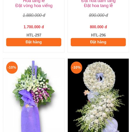
Hoa tang lễ
Đặt hoa đám tang
Đặt vòng hoa viếng
Đặt hoa tang lễ
1.880.000 đ
890.000 đ
1.700.000 đ
800.000 đ
HTL-297
HTL-296
Đặt hàng
Đặt hàng
-10%
-10%