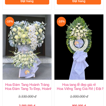
Đặt hàng
Đặt hàng
-10%
-10%
Hoa Đám Tang Hoành Tráng
Hoa tang lễ đẹp giá rẻ
Hoa Đám Tang To Đẹp, Hoành Tráng tại Huy Thảo
Hoa Viếng Tang Giá Rẻ | Đặt 
3.330.000 đ
1.000.000 đ
3.000.000 đ
900.000 đ