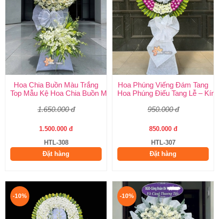
Hoa Chia Buồn Màu Trắng
Hoa Phúng Viếng Đám Tang
Top Mẫu Kệ Hoa Chia Buồn Màu Trắng Được Chọn Nhiều Nhất T
Hoa Phúng Điếu Tang Lễ – Kính
1.650.000 đ
950.000 đ
1.500.000 đ
850.000 đ
HTL-308
HTL-307
Đặt hàng
Đặt hàng
-10%
-10%