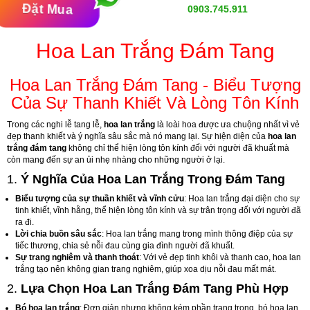
Đặt Mua
0903.745.911
Hoa Lan Trắng Đám Tang
Hoa Lan Trắng Đám Tang - Biểu Tượng
Của Sự Thanh Khiết Và Lòng Tôn Kính
Trong các nghi lễ tang lễ,
hoa lan trắng
là loài hoa được ưa chuộng nhất vì vẻ
đẹp thanh khiết và ý nghĩa sâu sắc mà nó mang lại. Sự hiện diện của
hoa lan
trắng đám tang
không chỉ thể hiện lòng tôn kính đối với người đã khuất mà
còn mang đến sự an ủi nhẹ nhàng cho những người ở lại.
1.
Ý Nghĩa Của Hoa Lan Trắng Trong Đám Tang
Biểu tượng của sự thuần khiết và vĩnh cửu
: Hoa lan trắng đại diện cho sự
tinh khiết, vĩnh hằng, thể hiện lòng tôn kính và sự trân trọng đối với người đã
ra đi.
Lời chia buồn sâu sắc
: Hoa lan trắng mang trong mình thông điệp của sự
tiếc thương, chia sẻ nỗi đau cùng gia đình người đã khuất.
Sự trang nghiêm và thanh thoát
: Với vẻ đẹp tinh khôi và thanh cao, hoa lan
trắng tạo nên không gian trang nghiêm, giúp xoa dịu nỗi đau mất mát.
2.
Lựa Chọn Hoa Lan Trắng Đám Tang Phù Hợp
Bó hoa lan trắng
: Đơn giản nhưng không kém phần trang trọng, bó hoa lan