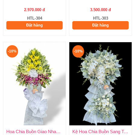
2.970.000 đ
3.500.000 đ
HTL-304
HTL-303
Đặt hàng
Đặt hàng
-10%
-10%
Hoa Chia Buồn Giao Nhanh 2 Giờ
Kệ Hoa Chia Buồn Sang Trọng