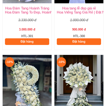
Hoa Đám Tang Hoành Tráng
Hoa tang lễ đẹp giá rẻ
Hoa Đám Tang To Đẹp, Hoành Tráng tại Huy Thảo
Hoa Viếng Tang Giá Rẻ | Đặt 
3.330.000 đ
1.000.000 đ
3.000.000 đ
900.000 đ
HTL-301
HTL-300
Đặt hàng
Đặt hàng
-10%
-10%