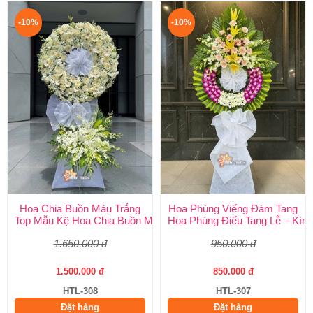
-10%
-10%
Hoa Chia Buồn Màu Trắng
Hoa Phúng Viếng Đám Tang
Top Mẫu Kệ Hoa Chia Buồn Màu Trắng Được Chọn Nhiều Nhất T
Hoa Phúng Điếu Tang Lễ – Kính
1.650.000 đ
950.000 đ
1.500.000 đ
850.000 đ
HTL-308
HTL-307
Đặt hàng
Đặt hàng