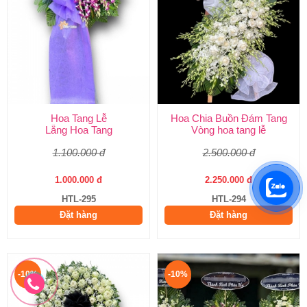
Hoa Tang Lễ
Hoa Chia Buồn Đám Tang
Lẵng Hoa Tang
Vòng hoa tang lễ
1.100.000 đ
2.500.000 đ
1.000.000 đ
2.250.000 đ
HTL-295
HTL-294
Đặt hàng
Đặt hàng
-10%
-10%