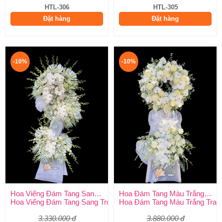
HTL-306
HTL-305
Đặt hàng
Đặt hàng
-10%
-10%
Hoa Viếng Đám Tang Sang Trọng
Hoa Đám Tang Màu Trắng Trang Nghiêm
Hoa Viếng Đám Tang Sang Trọng – Kính Tận Tâm, Tiễn Biệt Tran
Hoa Đám Tang Màu Trắng Tran
3.330.000 đ
3.880.000 đ