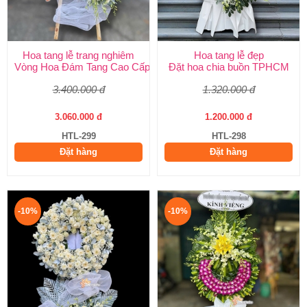
Hoa tang lễ trang nghiêm
Hoa tang lễ đẹp
Vòng Hoa Đám Tang Cao Cấp | Sang Trọng, Giao Nhanh TPHCM
Đặt hoa chia buồn TPHCM
3.400.000 đ
1.320.000 đ
3.060.000 đ
1.200.000 đ
HTL-299
HTL-298
Đặt hàng
Đặt hàng
-10%
-10%