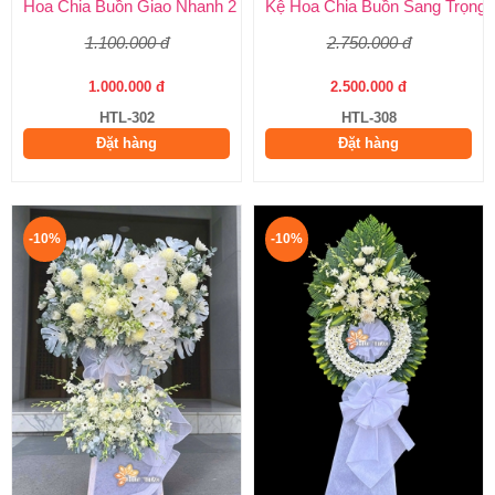
Hoa Chia Buồn Giao Nhanh 2 Giờ – Dịch Vụ Uy Tín Tại Huy Thả
Kệ Hoa Chia Buồn Sang Trọng –
1.100.000 đ
2.750.000 đ
1.000.000 đ
2.500.000 đ
HTL-302
HTL-308
Đặt hàng
Đặt hàng
-10%
-10%