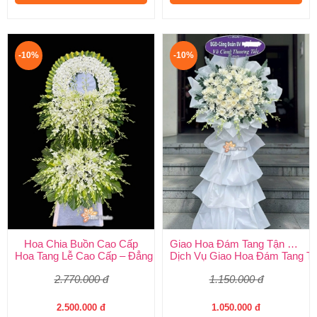
-10%
-10%
Hoa Chia Buồn Cao Cấp
Giao Hoa Đám Tang Tận Nơi Toàn Quốc
Hoa Tang Lễ Cao Cấp – Đẳng Cấp Tinh Tế, Kính Viếng Trang Ng
Dịch Vụ Giao Hoa Đám Tang Tận
2.770.000 đ
1.150.000 đ
2.500.000 đ
1.050.000 đ