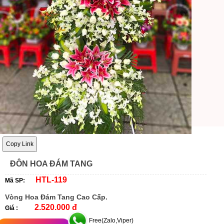
Copy Link
ĐÔN HOA ĐÁM TANG
HTL-119
Mã SP:
Vòng Hoa Đám Tang Cao Cấp.
2.520.000 đ
Giá :
Free(Zalo,Viper)