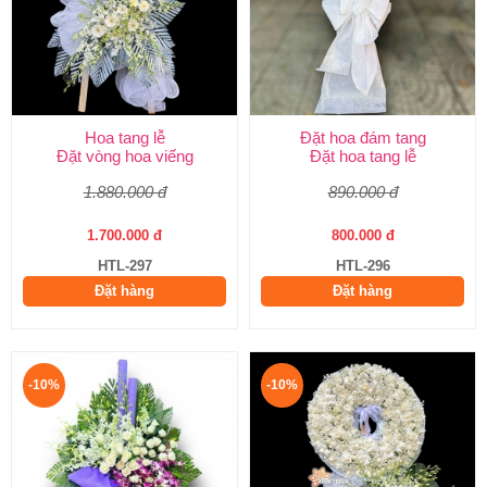
Hoa tang lễ
Đặt hoa đám tang
Đặt vòng hoa viếng
Đặt hoa tang lễ
1.880.000 đ
890.000 đ
1.700.000 đ
800.000 đ
HTL-297
HTL-296
Đặt hàng
Đặt hàng
-10%
-10%