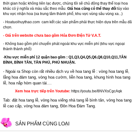
thời gian hoặc không liên lạc được, chúng tôi sẽ chủ động thay thế loại hoa
khác có ý nghĩa và màu sắc theo mẫu.
Giá hoa cũng có thể thay đổi
tùy vào
khu vực nhận hoa (xa trung tâm thành phố, khu vực vùng sâu vùng xa...)
-
Hoatuoihuythao.com
cam kết các sản phẩm phải thực hiện dựa trên mẫu đã
chọn.
- Giá trên website chưa bao gồm Hóa Đơn Điện Tử V.A.T.
- Không bao gồm phí chuyển phát ngoài khu vực miễn phí (khu vực ngoại
thành thành phố)
-
Khu vực miễn phí 12 quận bao gồm : Q1,Q3,Q4,Q5,Q6,Q8,Q10,Q11,TÂN
BÌNH, BÌNH TÂN, TÂN PHÚ, PHÚ NHUẬN.
- Ngoài ra Shop còn rất nhiều dịch vụ về hoa tang lễ : vòng hoa tang lễ,
lẵng hoa đám tang,
vòng hoa cườm
,
liễn hoa tang
,
khung hình hoa tang
lễ
,
hoa nắp hòm quan tài....
Xem hoa trực tiếp trên Youtube:
https://youtu.be/8NVXsCgcAqk
Tab: đặt hoa tang lễ, vòng hoa viếng nhà tang lễ bình tân, vòng hoa tang
lễ cao cấp, vòng hoa đám tang, Đôn Hoa Đám Tang.
SẢN PHẨM CÙNG LOẠI