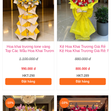
Hoa khai trương tone vàng
Kệ Hoa Khai Trương Giá Rẻ
Top Các Mẫu Hoa Khai Trương Tone Vàng Đẹp, Sang Trọng, Gi
Kệ Hoa Khai Trương Giá Rẻ: M
1.100.000 đ
880.000 đ
990.000 đ
800.000 đ
HKT-290
HKT-289
Đặt hàng
Đặt hàng
-10%
-10%