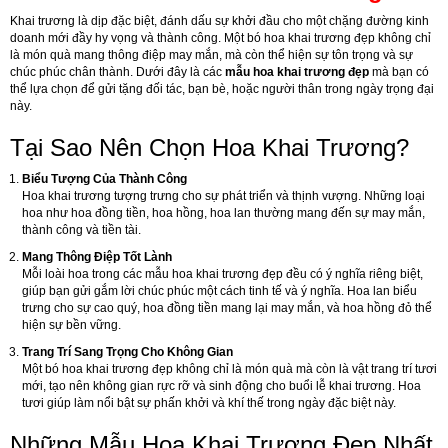
Khai trương là dịp đặc biệt, đánh dấu sự khởi đầu cho một chặng đường kinh
doanh mới đầy hy vọng và thành công. Một bó hoa khai trương đẹp không chỉ
là món quà mang thông điệp may mắn, mà còn thể hiện sự tôn trọng và sự
chúc phúc chân thành. Dưới đây là các
mẫu hoa khai trương đẹp
mà bạn có
thể lựa chọn để gửi tặng đối tác, bạn bè, hoặc người thân trong ngày trọng đại
này.
Tại Sao Nên Chọn Hoa Khai Trương?
Biểu Tượng Của Thành Công
Hoa khai trương tượng trưng cho sự phát triển và thịnh vượng. Những loại
hoa như hoa đồng tiền, hoa hồng, hoa lan thường mang đến sự may mắn,
thành công và tiền tài.
Mang Thông Điệp Tốt Lành
Mỗi loài hoa trong các mẫu hoa khai trương đẹp đều có ý nghĩa riêng biệt,
giúp bạn gửi gắm lời chúc phúc một cách tinh tế và ý nghĩa. Hoa lan biểu
trưng cho sự cao quý, hoa đồng tiền mang lại may mắn, và hoa hồng đỏ thể
hiện sự bền vững.
Trang Trí Sang Trọng Cho Không Gian
Một bó hoa khai trương đẹp không chỉ là món quà mà còn là vật trang trí tươi
mới, tạo nên không gian rực rỡ và sinh động cho buổi lễ khai trương. Hoa
tươi giúp làm nổi bật sự phấn khởi và khí thế trong ngày đặc biệt này.
Những Mẫu Hoa Khai Trương Đẹp Nhất