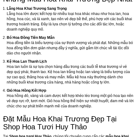
Lẵng Hoa Khai Trương Sang Trọng
Lẵng hoa lớn được kết hợp từ nhiều loại hoa khác nhau như hoa lan, hoa
hồng, hoa cúc, và lá xanh, tạo nên vẻ đẹp bề thế, phù hợp với các buổi khai
trương hoành tráng. Đây là lựa chọn lý tưởng cho các đối tác lớn, hoặc
doanh nghiệp quy mô.
Bó Hoa Đồng Tiền May Mắn
Hoa đồng tiền là biểu tượng của sự thịnh vượng và phát đạt. Những mẫu bó
hoa đồng tiền đơn giản nhưng đầy ý nghĩa, gửi gắm lời chúc về tài lộc dồi
dào cho người nhận.
Kệ Hoa Lan Thanh Lịch
Hoa lan luôn là sự lựa chọn hàng đầu trong các buổi lễ khai trương vì vẻ
đẹp quý phái, thanh tao. Kệ hoa lan trắng hoặc lan vàng là biểu tượng của
sự cao quý, thăng hoa và may mắn. Mẫu kệ hoa này thường dành cho
những buổi khai trương cửa hàng, nhà hàng hoặc công ty lớn.
Giỏ Hoa Hồng Kết Hợp
Hoa hồng đỏ, vàng và cam được kết hợp khéo léo trong một giỏ hoa tạo nên
vẻ đẹp rực rỡ, tươi mới. Giỏ hoa hồng thể hiện sự nhiệt huyết, đam mê và lời
chúc cho sự phát triển mạnh mẽ của doanh nghiệp.
Đặt Mẫu Hoa Khai Trương Đẹp Tại
Shop Hoa Tươi Huy Thảo
Tại
Shop hoa tươi Huy Thảo
, chúng tôi chuyên cung cấp các
mẫu hoa khai