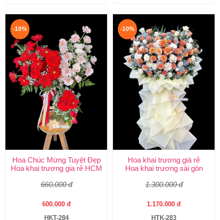
-10%
-10%
Hoa Chúc Mừng Tuyệt Đẹp
Hoa khai trương giá rẻ
Hoa khai trương gia rẻ HCM
Hoa khai trương sài gòn
660.000 đ
1.300.000 đ
600.000 đ
1.170.000 đ
HKT-284
HTK-283