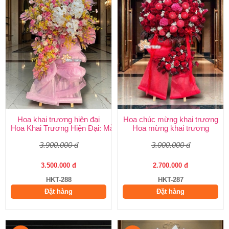
Hoa khai trương hiện đại
Hoa chúc mừng khai trương
Hoa Khai Trương Hiện Đại: Mẫu Đẹp, Sang Trọng & Giao Nhanh
Hoa mừng khai trương
3.900.000 đ
3.000.000 đ
3.500.000 đ
2.700.000 đ
HKT-288
HKT-287
Đặt hàng
Đặt hàng