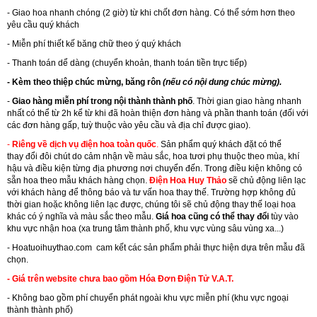
- Giao hoa nhanh chóng (2 giờ) từ khi chốt đơn hàng. Có thể sớm hơn theo
yêu cầu quý khách
- Miễn phí thiết kế băng chữ theo ý quý khách
- Thanh toán dể dàng (chuyển khoản, thanh toán tiền trực tiếp)
- Kèm theo thiệp chúc mừng, băng rôn
(nếu có nội dung chúc mừng).
-
Giao hàng miễn phí trong nội thành thành phố
. Thời gian giao hàng nhanh
nhất có thể từ 2h kể từ khi đã hoàn thiện đơn hàng và phần thanh toán (đối với
các đơn hàng gấp, tuỳ thuộc vào yêu cầu và địa chỉ được giao).
-
Riêng về dịch vụ điện hoa toàn quốc
.
Sản phẩm quý khách đặt có thể
thay đổi đôi chút do cảm nhận về màu sắc, hoa tươi phụ thuộc theo mùa, khí
hậu và điều kiện từng địa phương nơi chuyển đến. Trong điều kiện không có
sẵn hoa theo mẫu khách hàng chọn.
Điện Hoa Huy Thảo
sẽ chủ động liên lạc
với khách hàng để thông báo và tư vấn hoa thay thế. Trường hợp không đủ
thời gian hoặc không liên lạc được, chúng tôi sẽ chủ động thay thế loại hoa
khác có ý nghĩa và màu sắc theo mẫu.
Giá hoa cũng có thể thay đổi
tùy vào
khu vực nhận hoa (xa trung tâm thành phố, khu vực vùng sâu vùng xa...)
-
Hoatuoihuythao.com
cam kết các sản phẩm phải thực hiện dựa trên mẫu đã
chọn.
- Giá trên website chưa bao gồm Hóa Đơn Điện Tử V.A.T.
- Không bao gồm phí chuyển phát ngoài khu vực miễn phí (khu vực ngoại
thành thành phố)