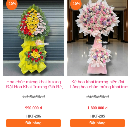
-10%
-10%
Hoa chúc mừng khai trương
Kệ hoa khai trương hiện đại
Đặt Hoa Khai Trương Giá Rẻ, Đẹp Sang Trọng – Shop Hoa Khai
Lẵng hoa chúc mừng khai trươ
1.100.000 đ
2.000.000 đ
990.000 đ
1.800.000 đ
HKT-286
HKT-285
Đặt hàng
Đặt hàng