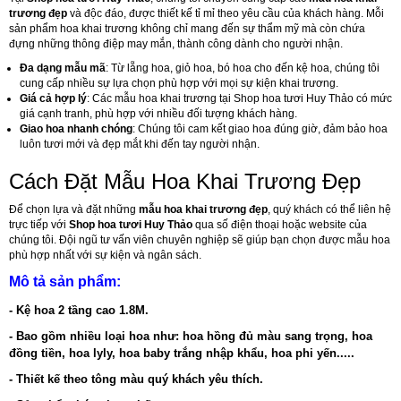
trương đẹp
và độc đáo, được thiết kế tỉ mỉ theo yêu cầu của khách hàng. Mỗi
sản phẩm hoa khai trương không chỉ mang đến sự thẩm mỹ mà còn chứa
đựng những thông điệp may mắn, thành công dành cho người nhận.
Đa dạng mẫu mã
: Từ lẵng hoa, giỏ hoa, bó hoa cho đến kệ hoa, chúng tôi
cung cấp nhiều sự lựa chọn phù hợp với mọi sự kiện khai trương.
Giá cả hợp lý
: Các mẫu hoa khai trương tại Shop hoa tươi Huy Thảo có mức
giá cạnh tranh, phù hợp với nhiều đối tượng khách hàng.
Giao hoa nhanh chóng
: Chúng tôi cam kết giao hoa đúng giờ, đảm bảo hoa
luôn tươi mới và đẹp mắt khi đến tay người nhận.
Cách Đặt Mẫu Hoa Khai Trương Đẹp
Để chọn lựa và đặt những
mẫu hoa khai trương đẹp
, quý khách có thể liên hệ
trực tiếp với
Shop hoa tươi Huy Thảo
qua số điện thoại hoặc website của
chúng tôi. Đội ngũ tư vấn viên chuyên nghiệp sẽ giúp bạn chọn được mẫu hoa
phù hợp nhất với sự kiện và ngân sách.
Mô tả sản phẩm:
- Kệ hoa 2 tầng cao 1.8M.
- Bao gồm nhiều loại hoa như: hoa hồng đủ màu sang trọng, hoa
đồng tiền, hoa lyly, hoa baby trắng nhập khẩu, hoa phi yến.....
- Thiết kế theo tông màu quý khách yêu thích.