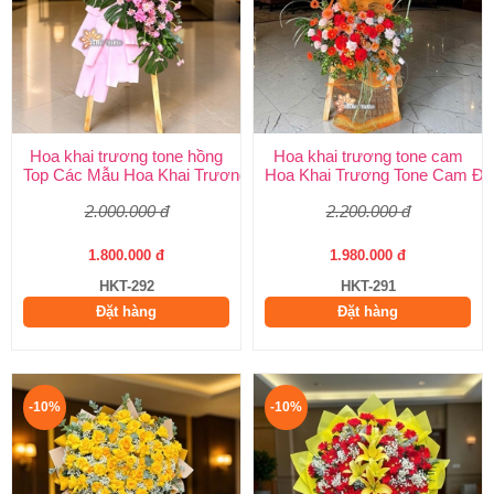
Hoa khai trương tone hồng
Hoa khai trương tone cam
Top Các Mẫu Hoa Khai Trương Tone Hồng Đẹp, Sang Trọng, Giá
Hoa Khai Trương Tone Cam Đẹ
2.000.000 đ
2.200.000 đ
1.800.000 đ
1.980.000 đ
HKT-292
HKT-291
Đặt hàng
Đặt hàng
-10%
-10%