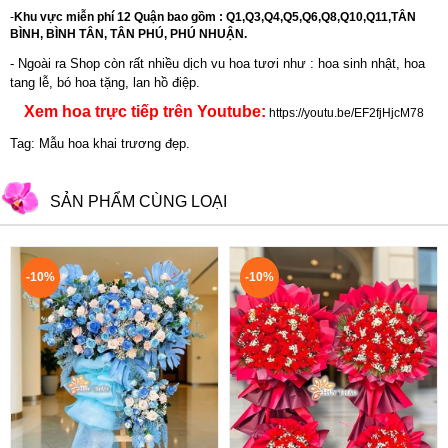
-
Khu vực miễn phí 12 Quận bao gồm : Q1,Q3,Q4,Q5,Q6,Q8,Q10,Q11,TÂN
BÌNH, BÌNH TÂN, TÂN PHÚ, PHÚ NHUẬN.
- Ngoài ra Shop còn rất nhiều dịch vu hoa tươi như :
hoa sinh nhật
,
hoa
tang lễ
,
bó hoa tặng
,
lan hồ điệp
.
Xem hoa trực tiếp trên Youtube:
https://youtu.be/EF2fjHjcM78
Tag: Mẫu hoa khai trương đẹp.
SẢN PHẨM CÙNG LOẠI
-10%
-10%