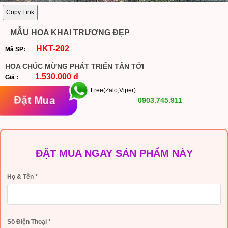
Copy Link
MẪU HOA KHAI TRƯƠNG ĐẸP
HKT-202
Mã SP:
HOA CHÚC MỪNG PHÁT TRIỂN TẤN TỚI
1.530.000 đ
Giá :
Free(Zalo,Viper)
Đặt Mua
0903.745.911
ĐẶT MUA NGAY SẢN PHẨM NÀY
Họ & Tên
*
Số Điện Thoại
*