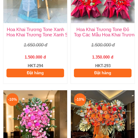
Hoa Khai Trương Tone Xanh
Hoa Khai Trương Tone Đỏ
Hoa Khai Trương Tone Xanh Sang Trọng, Độc Đáo | Shop Hoa H
Top Các Mẫu Hoa Khai Trương 
1.650.000 đ
1.500.000 đ
1.500.000 đ
1.350.000 đ
HKT-294
HKT-293
Đặt hàng
Đặt hàng
-10%
-10%