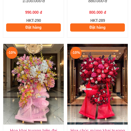
1.100.000 đ
880.000 đ
990.000 đ
800.000 đ
HKT-290
HKT-289
Đặt hàng
Đặt hàng
-10%
-10%
Hoa khai trương hiện đại
Hoa chúc mừng khai trương