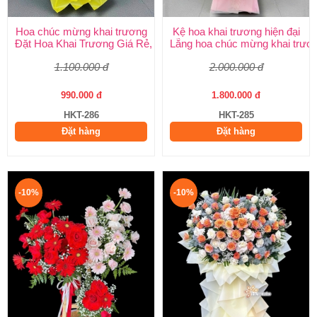
Hoa chúc mừng khai trương
Kệ hoa khai trương hiện đại
Đặt Hoa Khai Trương Giá Rẻ, Đẹp Sang Trọng – Shop Hoa Khai
Lẵng hoa chúc mừng khai trươ
1.100.000 đ
2.000.000 đ
990.000 đ
1.800.000 đ
HKT-286
HKT-285
Đặt hàng
Đặt hàng
-10%
-10%