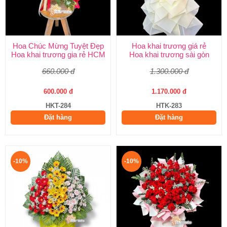
Hoa Chúc Mừng Tuyệt Đẹp
Hoa khai trương giá rẻ
Hoa khai trương gia rẻ HCM
Hoa khai trương sài gòn
660.000 đ
1.300.000 đ
600.000 đ
1.170.000 đ
HKT-284
HTK-283
Đặt hàng
Đặt hàng
-10%
-10%