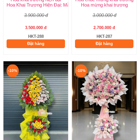
Hoa Khai Trương Hiện Đại: Mẫu Đẹp, Sang Trọng & Giao Nhanh
Hoa mừng khai trương
3.900.000 đ
3.000.000 đ
3.500.000 đ
2.700.000 đ
HKT-288
HKT-287
Đặt hàng
Đặt hàng
-10%
-10%