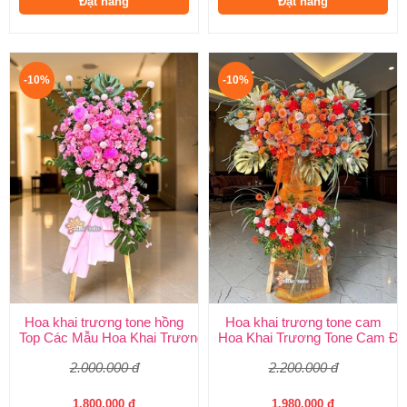
Đặt hàng
Đặt hàng
-10%
-10%
Hoa khai trương tone hồng
Hoa khai trương tone cam
Top Các Mẫu Hoa Khai Trương Tone Hồng Đẹp, Sang Trọng, Giá
Hoa Khai Trương Tone Cam Đẹ
2.000.000 đ
2.200.000 đ
1.800.000 đ
1.980.000 đ