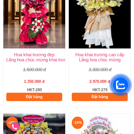
Hoa khai trương đẹp
Hoa khai trương cao cấp
Lãng hoa chúc mừng khai trương
Lẵng hoa chúc mừng
1.500.000 đ
3.300.000 đ
1.350.000 đ
2.970.000 đ
HKT-280
HKT-279
Đặt hàng
Đặt hàng
-10%
-10%