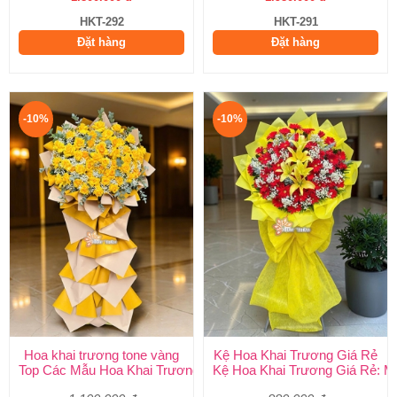
HKT-292
HKT-291
Đặt hàng
Đặt hàng
-10%
-10%
Hoa khai trương tone vàng
Kệ Hoa Khai Trương Giá Rẻ
Top Các Mẫu Hoa Khai Trương Tone Vàng Đẹp, Sang Trọng, Gi
Kệ Hoa Khai Trương Giá Rẻ: M