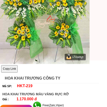
Copy Link
HOA KHAI TRƯƠNG CÔNG TY
HKT-219
Mã SP:
HOA KHAI TRƯƠNG MÀU VÀNG RỰC RỠ
1.170.000 đ
Giá :
Free(Zalo,Viper)