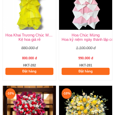
Hoa Khai Trương Chúc Mừng
Hoa Chúc Mừng
Kệ hoa giá rẻ
Hoa kỷ niệm ngày thành lập côn
880.000 đ
1.100.000 đ
800.000 đ
990.000 đ
HKT-282
HKT-281
Đặt hàng
Đặt hàng
-10%
-10%