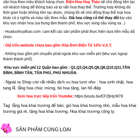
sẵn hoa theo mẫu khách hàng chọn.
Điện Hoa Huy Thảo
sẽ chủ động liên lạc
với khách hàng để thông báo và tư vấn hoa thay thế. Trường hợp không đủ
thời gian hoặc không liên lạc được, chúng tôi sẽ chủ động thay thế loại hoa
khác có ý nghĩa và màu sắc theo mẫu.
Giá hoa cũng có thể thay đổi
tùy vào
khu vực nhận hoa (xa trung tâm thành phố, khu vực vùng sâu vùng xa...)
-
Hoatuoihuythao.com
cam kết các sản phẩm phải thực hiện dựa trên mẫu đã
chọn.
- Giá trên website chưa bao gồm Hóa Đơn Điện Tử 10% V.A.T.
- Không bao gồm phí chuyển phát ngoài khu vực miễn phí (khu vực ngoại
thành thành phố)
-
Khu vực miễn phí 12 Quận bao gồm : Q1,Q3,Q4,Q5,Q6,Q8,Q10,Q11,TÂN
BÌNH, BÌNH TÂN, TÂN PHÚ, PHÚ NHUẬN.
- Ngoài ra Shop còn rất nhiều dịch vu hoa tươi như :
hoa sinh nhật
,
hoa
tang lễ
, l
ẵng hoa chúc mừng
,
bó hoa tặng
,
lan hồ điệp
Xem hoa trực tiếp trên Youtube:
https://youtu.be/EF2fjHjcM78
Tag: lẵng hoa khai trương để bàn, giỏ hoa khai trương nhỏ, mẫu hoa khai
trương giá rẻ, tặng hoa khai trương, Hoa khai trương công ty.
SẢN PHẨM CÙNG LOẠI