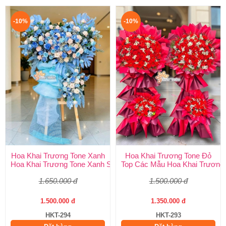
-10%
-10%
Hoa Khai Trương Tone Xanh
Hoa Khai Trương Tone Đỏ
Hoa Khai Trương Tone Xanh Sang Trọng, Độc Đáo | Shop Hoa H
Top Các Mẫu Hoa Khai Trương 
1.650.000 đ
1.500.000 đ
1.500.000 đ
1.350.000 đ
HKT-294
HKT-293