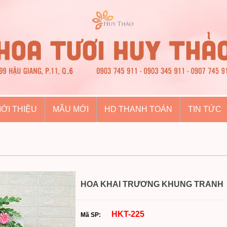
IỚI THIỆU
MẪU MỚI
HD THANH TOÁN
TIN TỨC
HOA KHAI TRƯƠNG KHUNG TRANH
HKT-225
Mã SP: