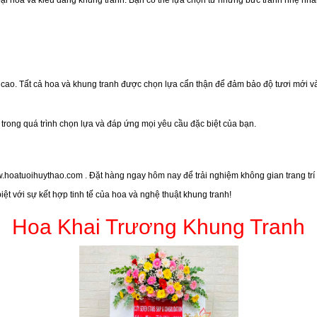
oại hoa và kiểu dáng khung tranh. Bạn có thể lựa chọn từ những bức tranh nhẹ n
cao. Tất cả hoa và khung tranh được chọn lựa cẩn thận để đảm bảo độ tươi mới v
trong quá trình chọn lựa và đáp ứng mọi yêu cầu đặc biệt của bạn.
.hoatuoihuythao.com
. Đặt hàng ngay hôm nay để trải nghiệm không gian trang trí
ệt với sự kết hợp tinh tế của hoa và nghệ thuật khung tranh!
Hoa Khai Trương Khung Tranh