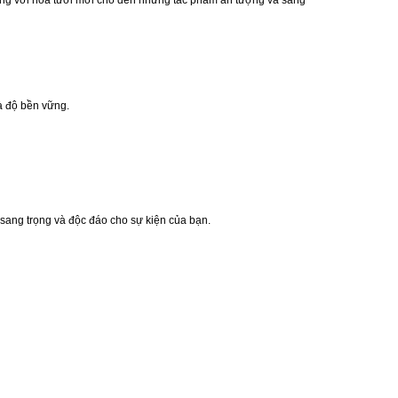
hàng với hoa tươi mới cho đến những tác phẩm ấn tượng và sang
à độ bền vững.
 sang trọng và độc đáo cho sự kiện của bạn.