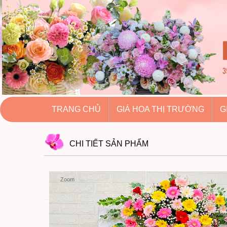
hoatuoihuythao.com
hoatuoihuythao.com
//hoatuoihuythao.com/
TRANG CHỦ
GIÁ HOA THỊ TRƯỜNG
G
CHI TIẾT
SẢN PHẨM
Zoom