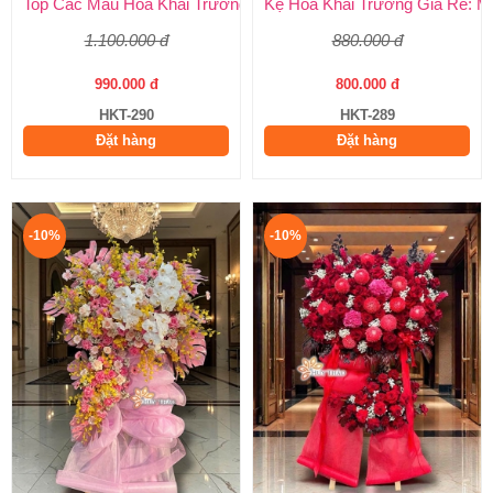
Top Các Mẫu Hoa Khai Trương Tone Vàng Đẹp, Sang Trọng, Gi
Kệ Hoa Khai Trương Giá Rẻ: M
1.100.000 đ
880.000 đ
990.000 đ
800.000 đ
HKT-290
HKT-289
Đặt hàng
Đặt hàng
-10%
-10%