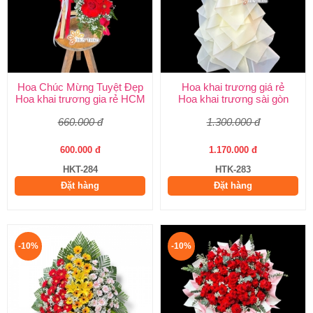
Hoa Chúc Mừng Tuyệt Đẹp
Hoa khai trương giá rẻ
Hoa khai trương gia rẻ HCM
Hoa khai trương sài gòn
660.000 đ
1.300.000 đ
600.000 đ
1.170.000 đ
HKT-284
HTK-283
Đặt hàng
Đặt hàng
-10%
-10%