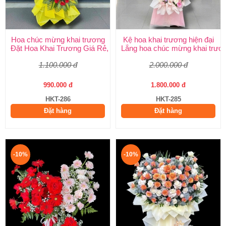
Hoa chúc mừng khai trương
Kệ hoa khai trương hiện đại
Đặt Hoa Khai Trương Giá Rẻ, Đẹp Sang Trọng – Shop Hoa Khai
Lẵng hoa chúc mừng khai trươ
1.100.000 đ
2.000.000 đ
990.000 đ
1.800.000 đ
HKT-286
HKT-285
Đặt hàng
Đặt hàng
-10%
-10%