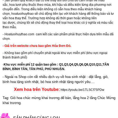
- Sản phẩm quý khách đặt có thể thay đổi đôi chút do cảm nhận về màu
sắc, hoa tươi phụ thuộc theo mùa, khí hậu và điều kiện từng địa phương nơi
chuyển đến. Trong điều kiện không có sẵn hoa theo mẫu khách hàng
chọn, hoatuoihuythao sẽ chủ động liên lạc với khách hàng để thông báo và tư
vấn hoa thay thế. Trường hợp không đủ thời gian hoặc không liên
lạc được, chúng tôi sẽ chủ động thay thế loại hoa khác có ý nghĩa và màu sắc
theo mẫu.
-
Hoatuoihuythao.com
cam kết các sản phẩm phải thực hiện dựa trên mẫu đã
chọn.
- Giá trên website chưa bao gồm Hóa Đơn Đỏ.
- Không bao gồm phí chuyển phát ngoài khu vực miễn phí (khu vực ngoại
thành thành phố)
-
Khu vực miễn phí 12 quận bao gồm : Q1,Q3,Q4,Q5,Q6,Q8,Q10,Q11,TÂN
BÌNH, BÌNH TÂN, TÂN PHÚ, PHÚ NHUẬN.
- Ngoài ra Shop còn rất nhiều dịch vụ về hoa sinh nhật : đặt lẵng, giỏ,
bình hoa tặng sinh nhật,
bó hoa sinh nhật tặng người yêu
....
Xem hoa trên Youtube:
https://youtu.be/1TLSCf75PDw
Tag: Giỏ hoa chúc mừng khai trương để bàn, lẵng hoa 2 tầng Chúc Mừng
khai trương.