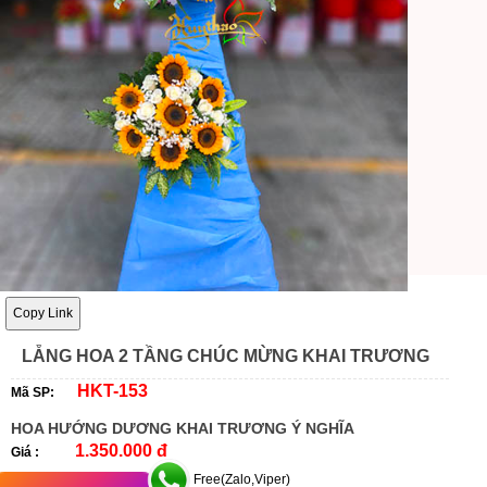
Copy Link
LẴNG HOA 2 TẦNG CHÚC MỪNG KHAI TRƯƠNG
HKT-153
Mã SP:
HOA HƯỚNG DƯƠNG KHAI TRƯƠNG Ý NGHĨA
1.350.000 đ
Giá :
Free(Zalo,Viper)