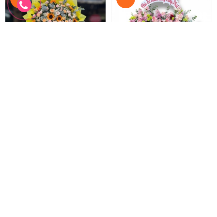
Hoa chúc mừng khai trương
Hoa chúc mừng mẫu mới
Lẵng hoa khai trương hồng phát
Hoa khai trương sang trọng
1.100.000 đ
2.200.000 đ
1.000.000 đ
2.000.000 đ
HKT-278
HKT-277
Đặt hàng
Đặt hàng