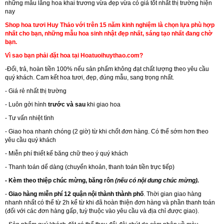
những mẫu lẵng hoa khai trương vừa đẹp vừa có giá tốt nhất thị trường hiện
nay
Shop hoa tươi Huy Thảo với trên 15 năm kinh nghiệm là chọn lựa phù hợp
nhất cho bạn, những mẫu hoa sinh nhật đẹp nhất, sáng tạo nhất đang chờ
bạn.
Vì sao bạn phải đặt hoa tại Hoatuoihuythao.com?
-Đổi, trả, hoàn tiền 100% nếu sản phẩm không đạt chất lượng theo yêu cầu
quý khách. Cam kết hoa tươi, đẹp, đúng mẫu, sang trọng nhất.
- Giá rẻ nhất thị trường
- Luôn gởi hình
trước và sau
khi giao hoa
- Tư vấn nhiệt tình
- Giao hoa nhanh chóng (2 giờ) từ khi chốt đơn hàng. Có thể sớm hơn theo
yêu cầu quý khách
- Miễn phí thiết kế băng chữ theo ý quý khách
- Thanh toán dể dàng (chuyển khoản, thanh toán tiền trực tiếp)
- Kèm theo thiệp chúc mừng, băng rôn
(nếu có nội dung chúc mừng).
-
Giao hàng miễn phí 12 quận nội thành thành phố
. Thời gian giao hàng
nhanh nhất có thể từ 2h kể từ khi đã hoàn thiện đơn hàng và phần thanh toán
(đối với các đơn hàng gấp, tuỳ thuộc vào yêu cầu và địa chỉ được giao).