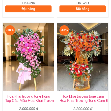
HKT-294
HKT-293
Đặt hàng
Đặt hàng
-10%
-10%
Hoa khai trương tone hồng
Hoa khai trương tone cam
Top Các Mẫu Hoa Khai Trương Tone Hồng Đẹp, Sang Trọng, Giá
Hoa Khai Trương Tone Cam Đẹ
2.000.000 đ
2.200.000 đ