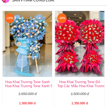
SẢN PHẨM CÙNG LOẠI
-10%
-10%
Hoa Khai Trương Tone Xanh
Hoa Khai Trương Tone Đỏ
Hoa Khai Trương Tone Xanh Sang Trọng, Độc Đáo | Shop Hoa H
Top Các Mẫu Hoa Khai Trương 
1.650.000 đ
1.500.000 đ
1.500.000 đ
1.350.000 đ