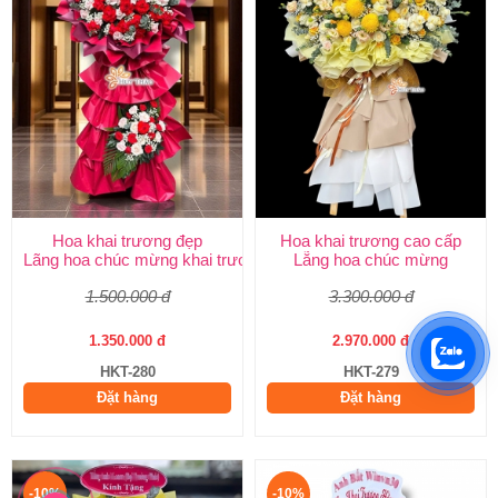
Hoa khai trương đẹp
Hoa khai trương cao cấp
Lãng hoa chúc mừng khai trương
Lẵng hoa chúc mừng
1.500.000 đ
3.300.000 đ
1.350.000 đ
2.970.000 đ
HKT-280
HKT-279
Đặt hàng
Đặt hàng
-10%
-10%