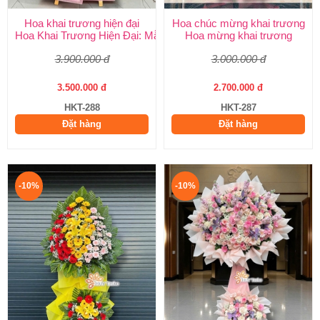
Hoa khai trương hiện đại
Hoa chúc mừng khai trương
Hoa Khai Trương Hiện Đại: Mẫu Đẹp, Sang Trọng & Giao Nhanh
Hoa mừng khai trương
3.900.000 đ
3.000.000 đ
3.500.000 đ
2.700.000 đ
HKT-288
HKT-287
Đặt hàng
Đặt hàng
-10%
-10%