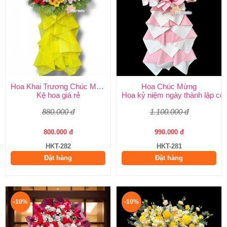
Hoa Khai Trương Chúc Mừng
Hoa Chúc Mừng
Kệ hoa giá rẻ
Hoa kỷ niệm ngày thành lập côn
880.000 đ
1.100.000 đ
800.000 đ
990.000 đ
HKT-282
HKT-281
Đặt hàng
Đặt hàng
-10%
-10%