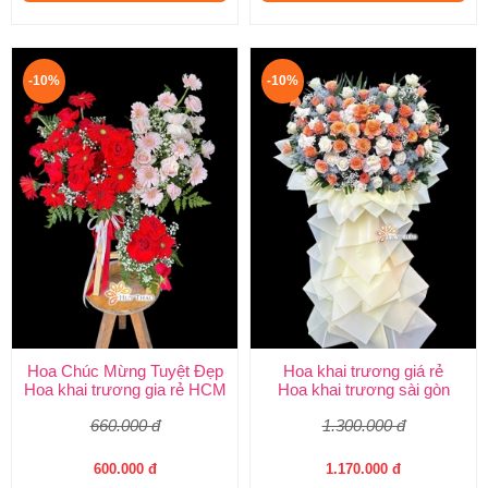
-10%
-10%
Hoa Chúc Mừng Tuyệt Đẹp
Hoa khai trương giá rẻ
Hoa khai trương gia rẻ HCM
Hoa khai trương sài gòn
660.000 đ
1.300.000 đ
600.000 đ
1.170.000 đ