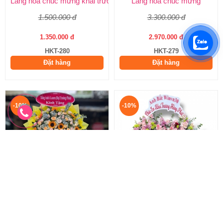
Lãng hoa chúc mừng khai trương
Lẵng hoa chúc mừng
1.500.000 đ
3.300.000 đ
1.350.000 đ
2.970.000 đ
HKT-280
HKT-279
Đặt hàng
Đặt hàng
-10%
-10%