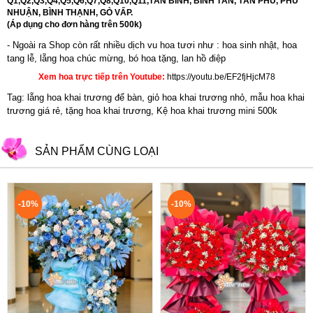
Q1,Q2,Q3,Q4,Q5,Q6,Q7,Q8,Q10,Q11,TÂN BÌNH, BÌNH TÂN, TÂN PHÚ, PHÚ
NHUẬN, BÌNH THẠNH, GÒ VẤP.
(Áp dụng cho đơn hàng trên 500k)
- Ngoài ra Shop còn rất nhiều dịch vu hoa tươi như :
hoa sinh nhật
,
hoa
tang lễ
, l
ẵng hoa chúc mừng
,
bó hoa tặng
,
lan hồ điệp
Xem hoa trực tiếp trên Youtube:
https://youtu.be/EF2fjHjcM78
Tag: lẵng hoa khai trương để bàn, giỏ hoa khai trương nhỏ, mẫu hoa khai
trương giá rẻ, tặng hoa khai trương, Kệ hoa khai trương mini 500k
SẢN PHẨM CÙNG LOẠI
-10%
-10%