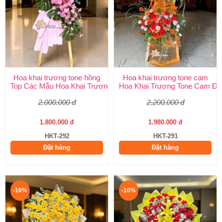
Hoa khai trương tone hồng
Hoa khai trương tone cam
Top Các Mẫu Hoa Khai Trương Tone Hồng Đẹp, Sang Trọng, Giá
Hoa Khai Trương Tone Cam Đẹ
2.000.000 đ
2.200.000 đ
1.800.000 đ
1.980.000 đ
HKT-292
HKT-291
Đặt hàng
Đặt hàng
-10%
-10%