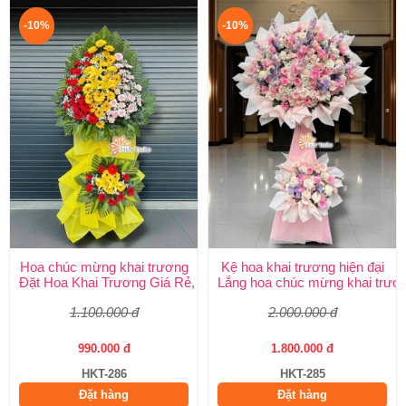
-10%
-10%
Hoa chúc mừng khai trương
Kệ hoa khai trương hiện đại
Đặt Hoa Khai Trương Giá Rẻ, Đẹp Sang Trọng – Shop Hoa Khai
Lẵng hoa chúc mừng khai trươ
1.100.000 đ
2.000.000 đ
990.000 đ
1.800.000 đ
HKT-286
HKT-285
Đặt hàng
Đặt hàng