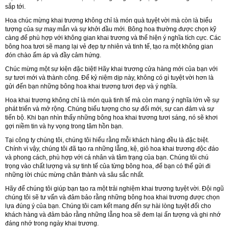
sắp tới.
Hoa chúc mừng khai trương không chỉ là món quà tuyệt vời mà còn là biểu
tượng của sự may mắn và sự khởi đầu mới. Bông hoa thường được chọn kỹ
càng để phù hợp với không gian khai trương và thể hiện ý nghĩa tích cực. Các
bông hoa tươi sẽ mang lại vẻ đẹp tự nhiên và tinh tế, tạo ra một không gian
đón chào ấm áp và đầy cảm hứng.
Chúc mừng một sự kiện đặc biệt! Hãy khai trương cửa hàng mới của bạn với
sự tươi mới và thành công. Để kỷ niệm dịp này, không có gì tuyệt vời hơn là
gửi đến bạn những bông hoa khai trương tươi đẹp và ý nghĩa.
Hoa khai trương không chỉ là món quà tinh tế mà còn mang ý nghĩa lớn về sự
phát triển và mở rộng. Chúng biểu tượng cho sự đổi mới, sự can đảm và sự
tiến bộ. Khi bạn nhìn thấy những bông hoa khai trương tươi sáng, nó sẽ khơi
gợi niềm tin và hy vọng trong tâm hồn bạn.
Tại công ty chúng tôi, chúng tôi hiểu rằng mỗi khách hàng đều là đặc biệt.
Chính vì vậy, chúng tôi đã tạo ra những lẵng, kệ, giỏ hoa khai trương độc đáo
và phong cách, phù hợp với cá nhân và tâm trạng của bạn. Chúng tôi chú
trọng vào chất lượng và sự tinh tế của từng bông hoa, để bạn có thể gửi đi
những lời chúc mừng chân thành và sâu sắc nhất.
Hãy để chúng tôi giúp bạn tạo ra một trải nghiệm khai trương tuyệt vời. Đội ngũ
chúng tôi sẽ tư vấn và đảm bảo rằng những bông hoa khai trương được chọn
lựa đúng ý của bạn. Chúng tôi cam kết mang đến sự hài lòng tuyệt đối cho
khách hàng và đảm bảo rằng những lẵng hoa sẽ đem lại ấn tượng và ghi nhớ
đáng nhớ trong ngày khai trương.