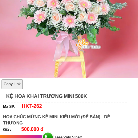
Copy Link
KỆ HOA KHAI TRƯƠNG MINI 500K
HKT-262
Mã SP:
HOA CHÚC MỪNG KỆ MINI KIỂU MỚI (ĐỂ BÀN) . DỄ
THƯƠNG
500.000 đ
Giá :
Free(Zalo,Viper)