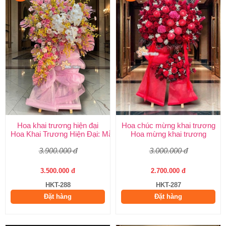
Hoa khai trương hiện đại
Hoa chúc mừng khai trương
Hoa Khai Trương Hiện Đại: Mẫu Đẹp, Sang Trọng & Giao Nhanh
Hoa mừng khai trương
3.900.000 đ
3.000.000 đ
3.500.000 đ
2.700.000 đ
HKT-288
HKT-287
Đặt hàng
Đặt hàng