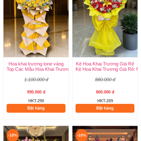
Hoa khai trương tone vàng
Kệ Hoa Khai Trương Giá Rẻ
Top Các Mẫu Hoa Khai Trương Tone Vàng Đẹp, Sang Trọng, Gi
Kệ Hoa Khai Trương Giá Rẻ: M
1.100.000 đ
880.000 đ
990.000 đ
800.000 đ
HKT-290
HKT-289
Đặt hàng
Đặt hàng
-10%
-10%