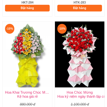
HKT-284
HTK-283
Đặt hàng
Đặt hàng
-10%
-10%
Hoa Khai Trương Chúc Mừng
Hoa Chúc Mừng
Kệ hoa giá rẻ
Hoa kỷ niệm ngày thành lập côn
880.000 đ
1.100.000 đ