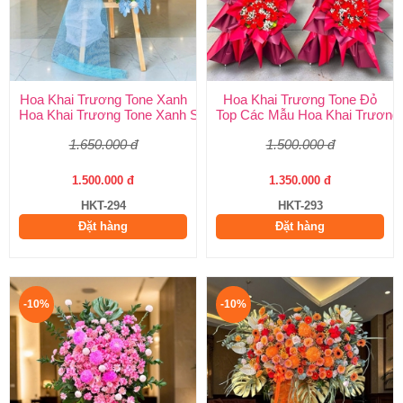
Hoa Khai Trương Tone Xanh
Hoa Khai Trương Tone Đỏ
Hoa Khai Trương Tone Xanh Sang Trọng, Độc Đáo | Shop Hoa H
Top Các Mẫu Hoa Khai Trương 
1.650.000 đ
1.500.000 đ
1.500.000 đ
1.350.000 đ
HKT-294
HKT-293
Đặt hàng
Đặt hàng
-10%
-10%