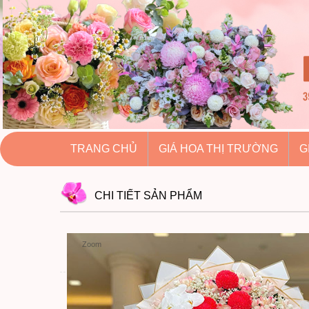
hoatuoihuythao.com
hoatuoihuythao.com
//hoatuoihuythao.com/
TRANG CHỦ
GIÁ HOA THỊ TRƯỜNG
G
CHI TIẾT
SẢN PHẨM
Zoom