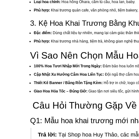
Loại hoa chính:
Hoa hồng Ohara, cẩm tú cầu, hoa lan, baby.
Phù hợp:
Khai trương quán cafe, văn phòng nhỏ, tiệm bakery, 
3. Kệ Hoa Khai Trương Bằng Kh
Đặc điểm:
Dùng chất liệu tự nhiên, mang lại cảm giác thân th
Phù hợp:
Khai trương nhà hàng, tiệm trà, không gian nghệ thu
Vì Sao Nên Chọn Mẫu Hoa
100% Hoa Tươi Nhập Mới Trong Ngày:
Đảm bảo hoa luôn nở đ
Cập Nhật Xu Hướng Cắm Hoa Liên Tục:
Đội ngũ thợ cắm hoa
Thiết Kế Banner / Băng Rôn Tặng Kèm:
Hỗ trợ in chữ, logo c
Giao Hoa Hỏa Tốc – Đúng Giờ:
Giao tận nơi siêu tốc, gửi hìn
Câu Hỏi Thường Gặp Về H
Q1: Mẫu hoa khai trương mới nhấ
Trả lời:
Tại Shop hoa Huy Thảo, các mẫu