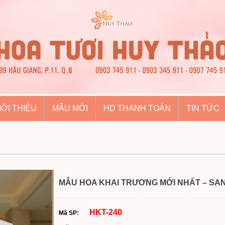
IỚI THIỆU
MẪU MỚI
HD THANH TOÁN
TIN TỨC
MẪU HOA KHAI TRƯƠNG MỚI NHẤT – SAN
HKT-240
Mã SP: