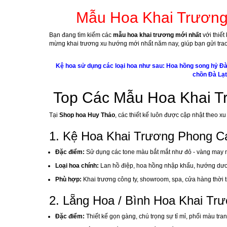
Mẫu Hoa Khai Trương 
Bạn đang tìm kiếm các
mẫu hoa khai trương mới nhất
với thiế
mừng khai trương xu hướng mới nhất năm nay, giúp bạn gửi trao
Kệ hoa sử dụng các loại hoa như sau: Hoa hồng song hỷ Đà 
chồn Đà Lạt
Top Các Mẫu Hoa Khai T
Tại
Shop hoa Huy Thảo
, các thiết kế luôn được cập nhật theo 
1. Kệ Hoa Khai Trương Phong Các
Đặc điểm:
Sử dụng các tone màu bắt mắt như đỏ - vàng may 
Loại hoa chính:
Lan hồ điệp, hoa hồng nhập khẩu, hướng dươn
Phù hợp:
Khai trương công ty, showroom, spa, cửa hàng thời t
2. Lẵng Hoa / Bình Hoa Khai Tr
Đặc điểm:
Thiết kế gọn gàng, chú trọng sự tỉ mỉ, phối màu tra