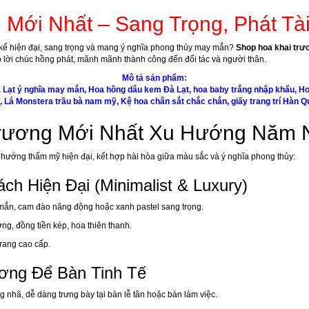
Mới Nhất – Sang Trọng, Phát Tà
t kế hiện đại, sang trọng và mang ý nghĩa phong thủy may mắn?
Shop hoa khai tr
 lời chúc hồng phát, mãnh mãnh thành công đến đối tác và người thân.
Mô tả sản phẩm:
Lạt ý nghĩa may mắn, Hoa hồng dâu kem Đà Lạt, hoa baby trắng nhập khẩu, Hoa 
, Lá Monstera trầu bà nam mỹ, Kệ hoa chân sắt chắc chắn, giấy trang trí Hàn Q
rương Mới Nhất Xu Hướng Năm 
xu hướng thẩm mỹ hiện đại, kết hợp hài hòa giữa màu sắc và ý nghĩa phong thủy:
h Hiện Đại (Minimalist & Luxury)
mắn, cam đào năng động hoặc xanh pastel sang trọng.
g, đồng tiền kép, hoa thiên thanh.
rang cao cấp.
ương Để Bàn Tinh Tế
ng nhã, dễ dàng trưng bày tại bàn lễ tân hoặc bàn làm việc.