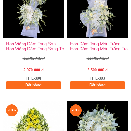
Hoa Viếng Đám Tang Sang Trọng
Hoa Đám Tang Màu Trắng Trang Nghiêm
Hoa Viếng Đám Tang Sang Trọng – Kính Tận Tâm, Tiễn Biệt Tran
Hoa Đám Tang Màu Trắng Tran
3.330.000 đ
3.880.000 đ
2.970.000 đ
3.500.000 đ
HTL-304
HTL-303
Đặt hàng
Đặt hàng
-10%
-10%