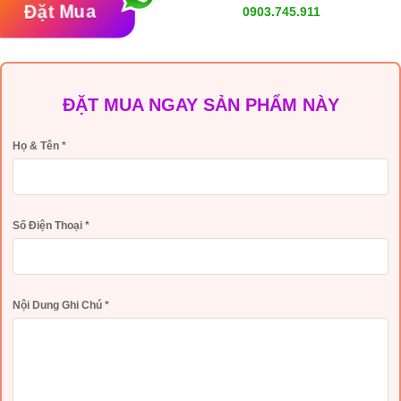
Đặt Mua
0903.745.911
ĐẶT MUA NGAY SẢN PHẨM NÀY
Họ & Tên
*
Số Điện Thoại
*
Nội Dung Ghi Chú
*