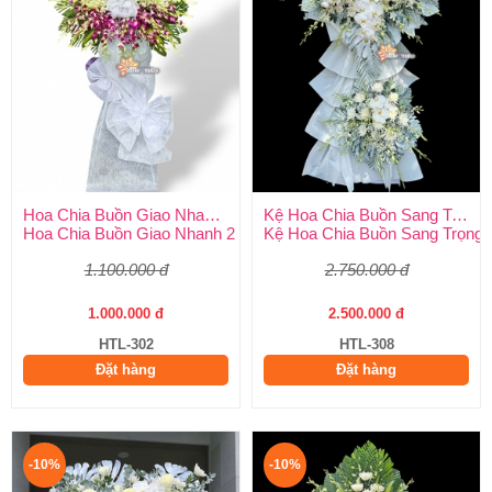
Hoa Chia Buồn Giao Nhanh 2 Giờ
Kệ Hoa Chia Buồn Sang Trọng
Hoa Chia Buồn Giao Nhanh 2 Giờ – Dịch Vụ Uy Tín Tại Huy Thả
Kệ Hoa Chia Buồn Sang Trọng –
1.100.000 đ
2.750.000 đ
1.000.000 đ
2.500.000 đ
HTL-302
HTL-308
Đặt hàng
Đặt hàng
-10%
-10%