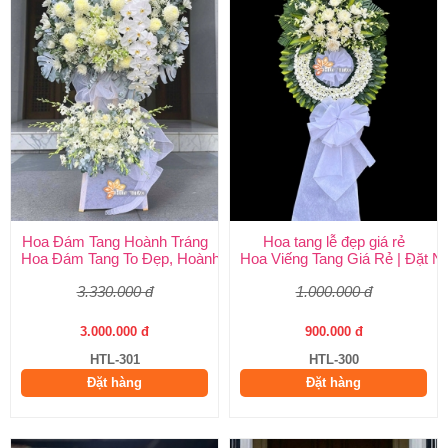
Hoa Đám Tang Hoành Tráng
Hoa tang lễ đẹp giá rẻ
Hoa Đám Tang To Đẹp, Hoành Tráng tại Huy Thảo
Hoa Viếng Tang Giá Rẻ | Đặt 
3.330.000 đ
1.000.000 đ
3.000.000 đ
900.000 đ
HTL-301
HTL-300
Đặt hàng
Đặt hàng