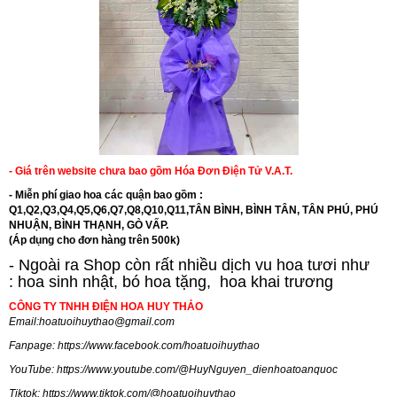
- Giá trên website chưa bao gồm Hóa Đơn Điện Tử V.A.T.
- Miễn phí giao hoa các quận bao gồm :
Q1,Q2,Q3,Q4,Q5,Q6,Q7,Q8,Q10,Q11,TÂN BÌNH, BÌNH TÂN, TÂN PHÚ, PHÚ
NHUẬN, BÌNH THẠNH, GÒ VẤP.
(Áp dụng cho đơn hàng trên 500k)
- Ngoài ra Shop còn rất nhiều dịch vu hoa tươi như
:
hoa sinh nhật
,
bó hoa tặng
,
hoa khai trương
CÔNG TY TNHH ĐIỆN HOA HUY THẢO
Email:
hoatuoihuythao@gmail.com
Fanpage:
https://www.facebook.com/hoatuoihuythao
YouTube:
https://www.youtube.com/@HuyNguyen_dienhoatoanquoc
Tiktok:
https://www.tiktok.com/@hoatuoihuythao