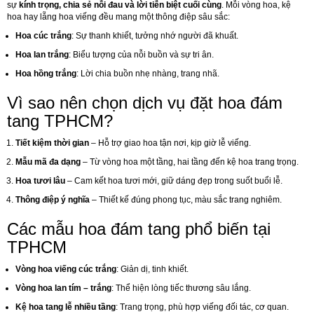
sự
kính trọng, chia sẻ nỗi đau và lời tiễn biệt cuối cùng
. Mỗi vòng hoa, kệ
hoa hay lẵng hoa viếng đều mang một thông điệp sâu sắc:
Hoa cúc trắng
: Sự thanh khiết, tưởng nhớ người đã khuất.
Hoa lan trắng
: Biểu tượng của nỗi buồn và sự tri ân.
Hoa hồng trắng
: Lời chia buồn nhẹ nhàng, trang nhã.
Vì sao nên chọn dịch vụ đặt hoa đám
tang TPHCM?
Tiết kiệm thời gian
– Hỗ trợ giao hoa tận nơi, kịp giờ lễ viếng.
Mẫu mã đa dạng
– Từ vòng hoa một tầng, hai tầng đến kệ hoa trang trọng.
Hoa tươi lâu
– Cam kết hoa tươi mới, giữ dáng đẹp trong suốt buổi lễ.
Thông điệp ý nghĩa
– Thiết kế đúng phong tục, màu sắc trang nghiêm.
Các mẫu hoa đám tang phổ biến tại
TPHCM
Vòng hoa viếng cúc trắng
: Giản dị, tinh khiết.
Vòng hoa lan tím – trắng
: Thể hiện lòng tiếc thương sâu lắng.
Kệ hoa tang lễ nhiều tầng
: Trang trọng, phù hợp viếng đối tác, cơ quan.