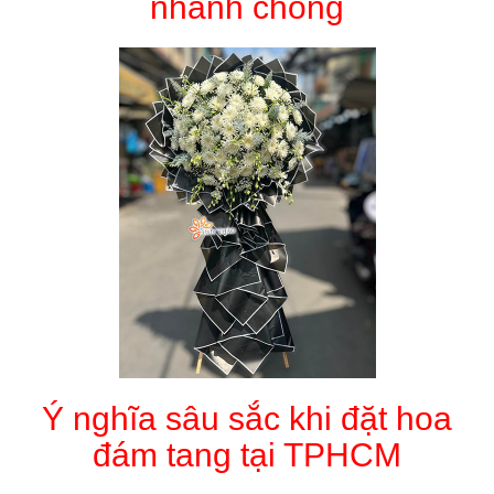
nhanh chóng
Ý nghĩa sâu sắc khi đặt hoa
đám tang tại TPHCM