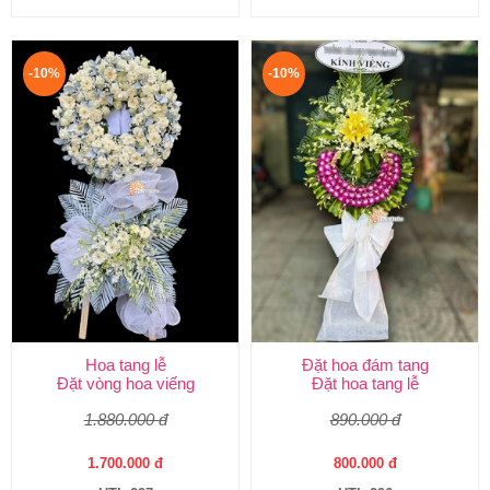
-10%
-10%
Hoa tang lễ
Đặt hoa đám tang
Đặt vòng hoa viếng
Đặt hoa tang lễ
1.880.000 đ
890.000 đ
1.700.000 đ
800.000 đ