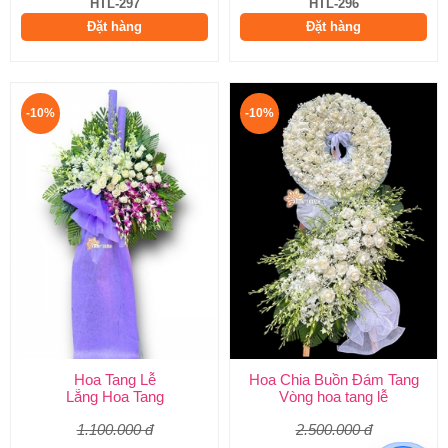
HTL-297
HTL-296
Đặt hàng
Đặt hàng
-10%
-10%
Hoa Tang Lễ
Hoa Chia Buồn Đám Tang
Lẵng Hoa Tang
Vòng hoa tang lễ
1.100.000 đ
2.500.000 đ