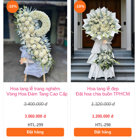
-10%
-10%
Hoa tang lễ trang nghiêm
Hoa tang lễ đẹp
Vòng Hoa Đám Tang Cao Cấp | Sang Trọng, Giao Nhanh TPHCM
Đặt hoa chia buồn TPHCM
3.400.000 đ
1.320.000 đ
3.060.000 đ
1.200.000 đ
HTL-299
HTL-298
Đặt hàng
Đặt hàng