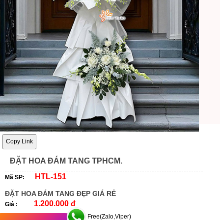
Copy Link
ĐẶT HOA ĐÁM TANG TPHCM.
HTL-151
Mã SP:
ĐẶT HOA ĐÁM TANG ĐẸP GIÁ RẺ
1.200.000 đ
Giá :
Free(Zalo,Viper)