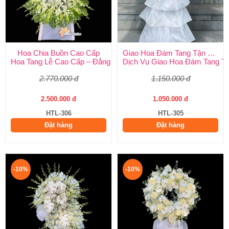
Hoa Chia Buồn Cao Cấp
Giao Hoa Đám Tang Tận Nơi Toàn Quốc
Hoa Tang Lễ Cao Cấp – Đẳng Cấp Tinh Tế, Kính Viếng Trang Ng
Dịch Vụ Giao Hoa Đám Tang Tận
2.770.000 đ
1.150.000 đ
2.500.000 đ
1.050.000 đ
HTL-306
HTL-305
Đặt hàng
Đặt hàng
-10%
-10%