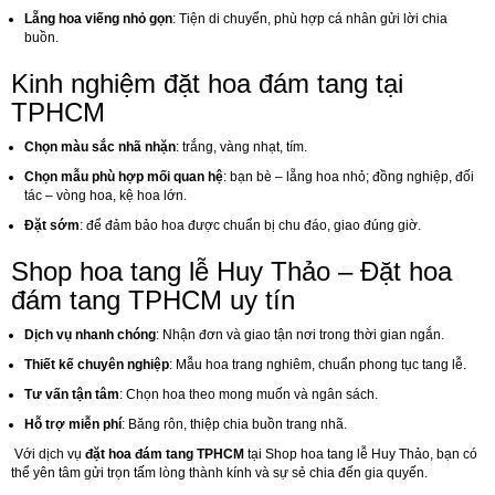
Lẵng hoa viếng nhỏ gọn
: Tiện di chuyển, phù hợp cá nhân gửi lời chia
buồn.
Kinh nghiệm đặt hoa đám tang tại
TPHCM
Chọn màu sắc nhã nhặn
: trắng, vàng nhạt, tím.
Chọn mẫu phù hợp mối quan hệ
: bạn bè – lẵng hoa nhỏ; đồng nghiệp, đối
tác – vòng hoa, kệ hoa lớn.
Đặt sớm
: để đảm bảo hoa được chuẩn bị chu đáo, giao đúng giờ.
Shop hoa tang lễ Huy Thảo – Đặt hoa
đám tang TPHCM uy tín
Dịch vụ nhanh chóng
: Nhận đơn và giao tận nơi trong thời gian ngắn.
Thiết kế chuyên nghiệp
: Mẫu hoa trang nghiêm, chuẩn phong tục tang lễ.
Tư vấn tận tâm
: Chọn hoa theo mong muốn và ngân sách.
Hỗ trợ miễn phí
: Băng rôn, thiệp chia buồn trang nhã.
Với dịch vụ
đặt hoa đám tang TPHCM
tại Shop hoa tang lễ Huy Thảo, bạn có
thể yên tâm gửi trọn tấm lòng thành kính và sự sẻ chia đến gia quyến.