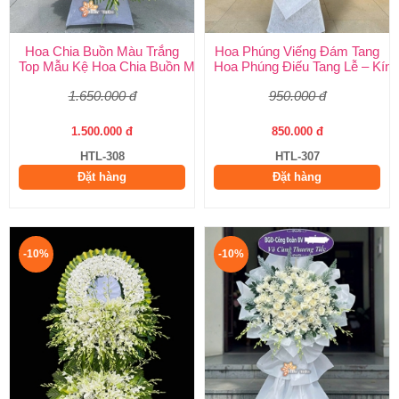
Hoa Chia Buồn Màu Trắng
Hoa Phúng Viếng Đám Tang
Top Mẫu Kệ Hoa Chia Buồn Màu Trắng Được Chọn Nhiều Nhất T
Hoa Phúng Điếu Tang Lễ – Kính
1.650.000 đ
950.000 đ
1.500.000 đ
850.000 đ
HTL-308
HTL-307
Đặt hàng
Đặt hàng
-10%
-10%