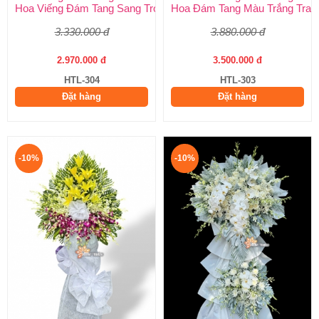
Hoa Viếng Đám Tang Sang Trọng – Kính Tận Tâm, Tiễn Biệt Tran
Hoa Đám Tang Màu Trắng Tran
3.330.000 đ
3.880.000 đ
2.970.000 đ
3.500.000 đ
HTL-304
HTL-303
Đặt hàng
Đặt hàng
-10%
-10%