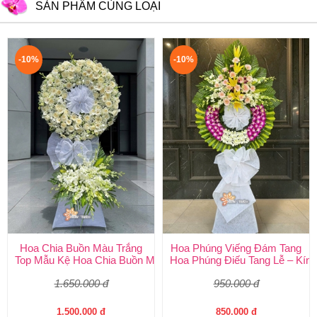
SẢN PHẨM CÙNG LOẠI
-10%
-10%
Hoa Chia Buồn Màu Trắng
Hoa Phúng Viếng Đám Tang
Top Mẫu Kệ Hoa Chia Buồn Màu Trắng Được Chọn Nhiều Nhất T
Hoa Phúng Điếu Tang Lễ – Kính
1.650.000 đ
950.000 đ
1.500.000 đ
850.000 đ