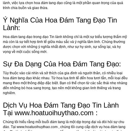
lành, việc lựa chọn hoa đám tang đạo cũng là một phần quan trọng của quá
trình chia buồn và giao thừa.
Ý Nghĩa Của Hoa Đám Tang Đạo Tin
Lành:
Hoa đám tang đạo trong đạo Tin lành không chỉ là một sự biểu tượng thẩm mỹ
mà còn là sự kết hợp tinh tế giữa màu sắc và ý nghĩa tâm linh. Chúng thường
được chọn với những ý nghĩa nhất định, như sự hy sinh, sự sống lại, và hy
vọng về một cuộc sống mới.
Sự Đa Dạng Của Hoa Đám Tang Đạo:
Tùy thuộc vào cái nhìn và sở thích của gia đình và người thân, có nhiều loại
hoa đám tang đạo khác nhau. Từ hoa lụa tinh tế đến hoa tươi tắn, mỗi loại đều
mang theo một thông điệp đặc biệt. Bạn có thể chọn từ các sắc thái nhẹ nhàng
đến những bó hoa sang trọng, tạo nên một không gian linh thiêng và trang
nghiêm.
Dịch Vụ Hoa Đám Tang Đạo Tin Lành
Tại
www.hoatuoihuythao.com
:
Chúng tôi hiểu rằng mỗi buổi đám tang là một dịp trọng đại và đòi hỏi sự chu
đáo. Tại
www.hoatuoihuythao.com
, chúng tôi cung cấp dịch vụ hoa đám tang