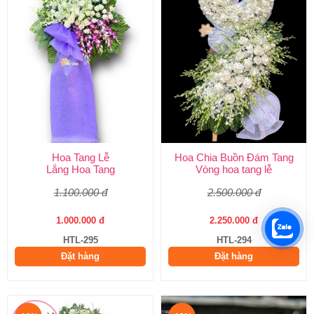
Hoa Tang Lễ
Hoa Chia Buồn Đám Tang
Lẵng Hoa Tang
Vòng hoa tang lễ
1.100.000 đ
2.500.000 đ
1.000.000 đ
2.250.000 đ
HTL-295
HTL-294
Đặt hàng
Đặt hàng