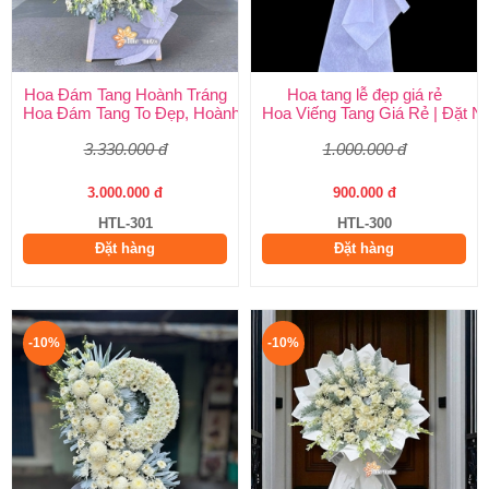
Hoa Đám Tang Hoành Tráng
Hoa tang lễ đẹp giá rẻ
Hoa Đám Tang To Đẹp, Hoành Tráng tại Huy Thảo
Hoa Viếng Tang Giá Rẻ | Đặt 
3.330.000 đ
1.000.000 đ
3.000.000 đ
900.000 đ
HTL-301
HTL-300
Đặt hàng
Đặt hàng
-10%
-10%