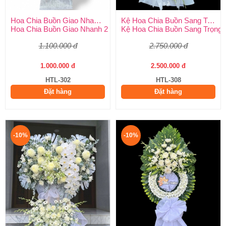
Hoa Chia Buồn Giao Nhanh 2 Giờ
Kệ Hoa Chia Buồn Sang Trọng
Hoa Chia Buồn Giao Nhanh 2 Giờ – Dịch Vụ Uy Tín Tại Huy Thả
Kệ Hoa Chia Buồn Sang Trọng –
1.100.000 đ
2.750.000 đ
1.000.000 đ
2.500.000 đ
HTL-302
HTL-308
Đặt hàng
Đặt hàng
-10%
-10%