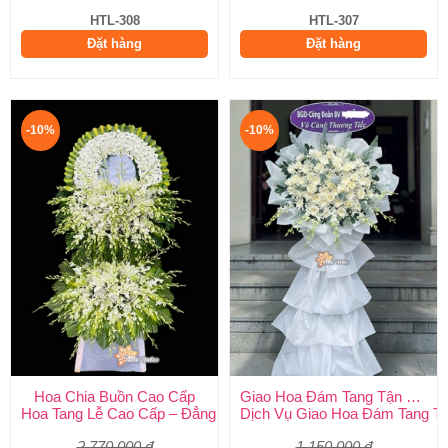
HTL-308
HTL-307
Đặt hàng
Đặt hàng
-10%
-10%
Hoa Chia Buồn Cao Cấp
Giao Hoa Đám Tang Tận Nơi Toàn Quốc
Hoa Tang Lễ Cao Cấp – Đẳng Cấp Tinh Tế, Kính Viếng Trang Ng
Dịch Vụ Giao Hoa Đám Tang Tận
2.770.000 đ
1.150.000 đ