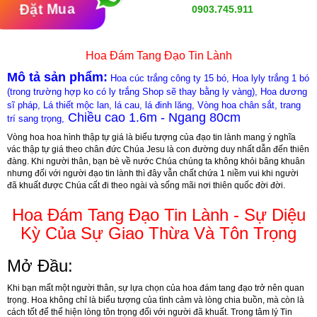
Đặt Mua
0903.745.911
Hoa Đám Tang Đạo Tin Lành
Mô tả sản phẩm:
Hoa cúc trắng công ty 15 bó,
Hoa lyly trắng 1 bó
(trong trường hợp ko có ly trắng Shop sẽ thay bằng ly vàng),
Hoa dương
sĩ pháp,
Lá thiết mộc lan, lá cau, lá đinh lăng,
Vòng hoa chân sắt, trang
Chiều cao 1.6m - Ngang 80cm
trí sang trọng,
Vòng hoa hoa hình thập tự giá là biểu tượng của đạo tin lành mang ý nghĩa
vác thập tự giá theo chân đức Chúa Jesu là con đường duy nhất dẫn đến thiên
đàng. Khi người thân, bạn bè về nước Chúa chúng ta không khỏi bâng khuân
nhưng đối với người đạo tin lành thì đây vẫn chất chứa 1 niềm vui khi người
đã khuất được Chúa cất đi theo ngài và sống mãi nơi thiên quốc đời đời.
Hoa Đám Tang Đạo Tin Lành - Sự Diệu
Kỳ Của Sự Giao Thừa Và Tôn Trọng
Mở Đầu:
Khi bạn mất một người thân, sự lựa chọn của hoa đám tang đạo trở nên quan
trọng. Hoa không chỉ là biểu tượng của tình cảm và lòng chia buồn, mà còn là
cách tốt để thể hiện lòng tôn trọng đối với người đã khuất. Trong tâm lý Tin