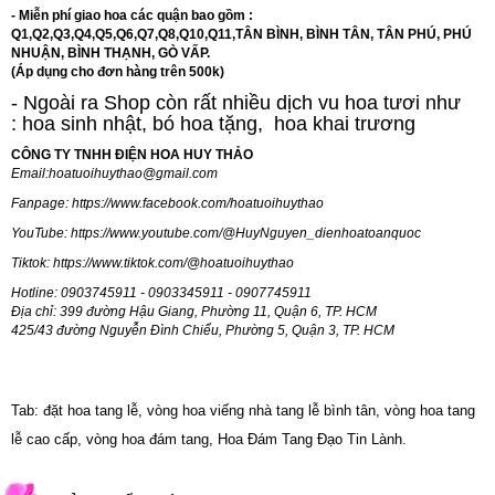
- Miễn phí giao hoa các quận bao gồm :
Q1,Q2,Q3,Q4,Q5,Q6,Q7,Q8,Q10,Q11,TÂN BÌNH, BÌNH TÂN, TÂN PHÚ, PHÚ
NHUẬN, BÌNH THẠNH, GÒ VẤP.
(Áp dụng cho đơn hàng trên 500k)
- Ngoài ra Shop còn rất nhiều dịch vu hoa tươi như
:
hoa sinh nhật
,
bó hoa tặng
,
hoa khai trương
CÔNG TY TNHH ĐIỆN HOA HUY THẢO
Email:
hoatuoihuythao@gmail.com
Fanpage:
https://www.facebook.com/hoatuoihuythao
YouTube:
https://www.youtube.com/@HuyNguyen_dienhoatoanquoc
Tiktok:
https://www.tiktok.com/@hoatuoihuythao
Hotline: 0903745911 - 0903345911 - 0907745911
Địa chỉ: 399 đường Hậu Giang, Phường 11, Quận 6, TP. HCM
425/43 đường Nguyễn Đình Chiểu, Phường 5, Quận 3, TP. HCM
Tab: đặt hoa tang lễ, vòng hoa viếng nhà tang lễ bình tân, vòng hoa tang
lễ cao cấp, vòng hoa đám tang, Hoa Đám Tang Đạo Tin Lành.