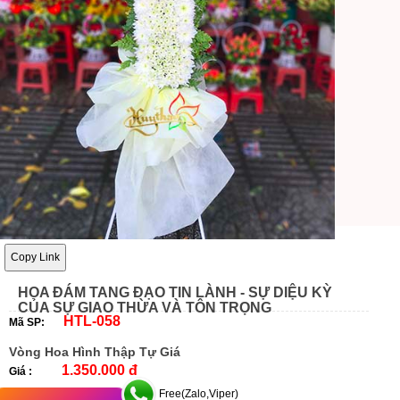
Copy Link
HOA ĐÁM TANG ĐẠO TIN LÀNH - SỰ DIỆU KỲ
CỦA SỰ GIAO THỪA VÀ TÔN TRỌNG
HTL-058
Mã SP:
Vòng Hoa Hình Thập Tự Giá
1.350.000 đ
Giá :
Free(Zalo,Viper)