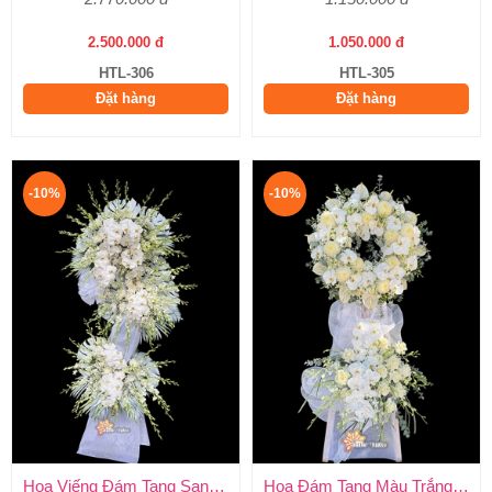
2.500.000 đ
1.050.000 đ
HTL-306
HTL-305
Đặt hàng
Đặt hàng
-10%
-10%
Hoa Viếng Đám Tang Sang Trọng
Hoa Đám Tang Màu Trắng Trang Nghiêm