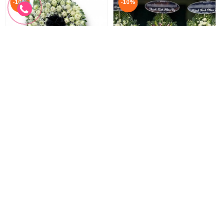
-10%
-10%
Hoa Sen Trắng Đám Tang
Vòng hoa phúng viếng
Vòng Hoa Sen Trắng
Hoa Phúng Viếng
2.200.000 đ
1.330.000 đ
2.000.000 đ
1.200.000 đ
HTL-293
HTL-292
Đặt hàng
Đặt hàng