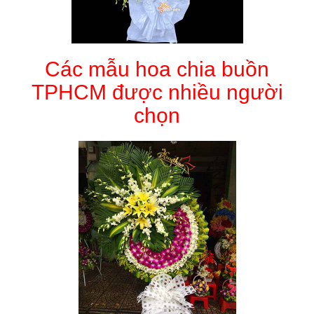
Các mẫu hoa chia buồn
TPHCM được nhiều người
chọn