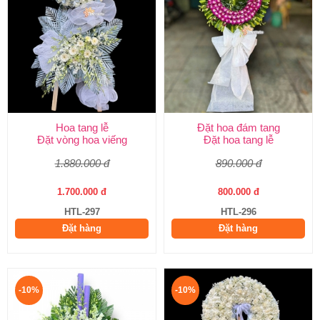
Hoa tang lễ
Đặt hoa đám tang
Đặt vòng hoa viếng
Đặt hoa tang lễ
1.880.000 đ
890.000 đ
1.700.000 đ
800.000 đ
HTL-297
HTL-296
Đặt hàng
Đặt hàng
-10%
-10%