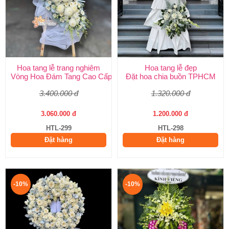
Hoa tang lễ trang nghiêm
Hoa tang lễ đẹp
Vòng Hoa Đám Tang Cao Cấp | Sang Trọng, Giao Nhanh TPHCM
Đặt hoa chia buồn TPHCM
3.400.000 đ
1.320.000 đ
3.060.000 đ
1.200.000 đ
HTL-299
HTL-298
Đặt hàng
Đặt hàng
-10%
-10%