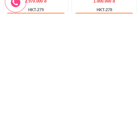
Hoa chúc mừng khai trương
Hoa chúc mừng mẫu mới
Lẵng hoa khai trương hồng phát
Hoa khai trương sang trọng
1.100.000 đ
2.200.000 đ
1.000.000 đ
2.000.000 đ
HKT-278
HKT-277
Đặt hàng
Đặt hàng