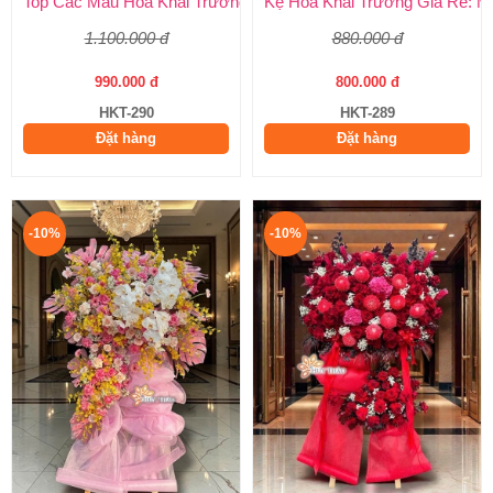
Top Các Mẫu Hoa Khai Trương Tone Vàng Đẹp, Sang Trọng, Gi
Kệ Hoa Khai Trương Giá Rẻ: M
1.100.000 đ
880.000 đ
990.000 đ
800.000 đ
HKT-290
HKT-289
Đặt hàng
Đặt hàng
-10%
-10%