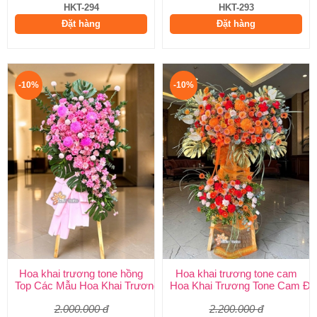
HKT-294
HKT-293
Đặt hàng
Đặt hàng
-10%
-10%
Hoa khai trương tone hồng
Hoa khai trương tone cam
Top Các Mẫu Hoa Khai Trương Tone Hồng Đẹp, Sang Trọng, Giá
Hoa Khai Trương Tone Cam Đẹ
2.000.000 đ
2.200.000 đ