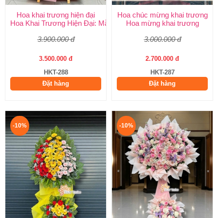
Hoa khai trương hiện đại
Hoa chúc mừng khai trương
Hoa Khai Trương Hiện Đại: Mẫu Đẹp, Sang Trọng & Giao Nhanh
Hoa mừng khai trương
3.900.000 đ
3.000.000 đ
3.500.000 đ
2.700.000 đ
HKT-288
HKT-287
Đặt hàng
Đặt hàng
-10%
-10%