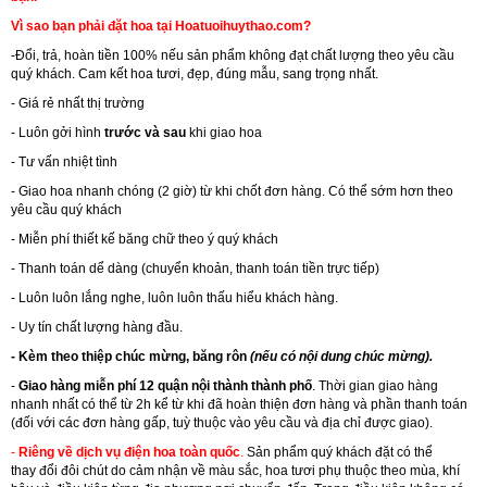
Vì sao bạn phải đặt hoa tại Hoatuoihuythao.com?
-Đổi, trả, hoàn tiền 100% nếu sản phẩm không đạt chất lượng theo yêu cầu
quý khách. Cam kết hoa tươi, đẹp, đúng mẫu, sang trọng nhất.
- Giá rẻ nhất thị trường
- Luôn gởi hình
trước và sau
khi giao hoa
- Tư vấn nhiệt tình
- Giao hoa nhanh chóng (2 giờ) từ khi chốt đơn hàng. Có thể sớm hơn theo
yêu cầu quý khách
- Miễn phí thiết kế băng chữ theo ý quý khách
- Thanh toán dể dàng (chuyển khoản, thanh toán tiền trực tiếp)
- Luôn luôn lắng nghe, luôn luôn thấu hiểu khách hàng.
- Uy tín chất lượng hàng đầu.
- Kèm theo thiệp chúc mừng, băng rôn
(nếu có nội dung chúc mừng).
-
Giao hàng miễn phí 12 quận nội thành thành phố
. Thời gian giao hàng
nhanh nhất có thể từ 2h kể từ khi đã hoàn thiện đơn hàng và phần thanh toán
(đối với các đơn hàng gấp, tuỳ thuộc vào yêu cầu và địa chỉ được giao).
-
Riêng về dịch vụ điện hoa toàn quốc
.
Sản phẩm quý khách đặt có thể
thay đổi đôi chút do cảm nhận về màu sắc, hoa tươi phụ thuộc theo mùa, khí