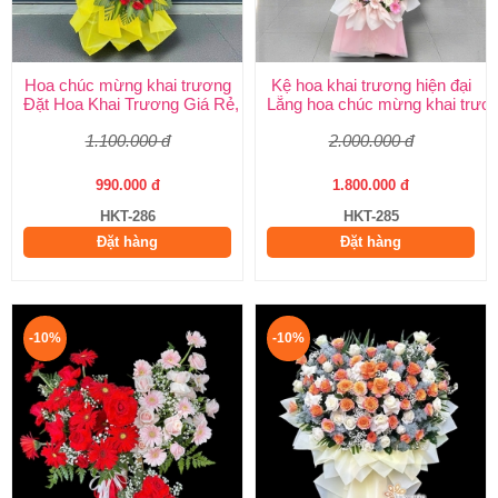
Hoa chúc mừng khai trương
Kệ hoa khai trương hiện đại
Đặt Hoa Khai Trương Giá Rẻ, Đẹp Sang Trọng – Shop Hoa Khai
Lẵng hoa chúc mừng khai trươ
1.100.000 đ
2.000.000 đ
990.000 đ
1.800.000 đ
HKT-286
HKT-285
Đặt hàng
Đặt hàng
-10%
-10%