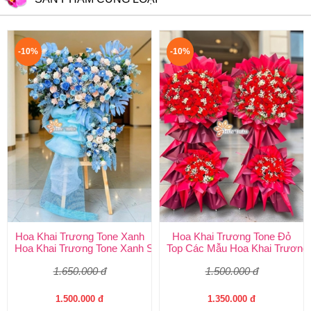
-10%
-10%
Hoa Khai Trương Tone Xanh
Hoa Khai Trương Tone Đỏ
Hoa Khai Trương Tone Xanh Sang Trọng, Độc Đáo | Shop Hoa H
Top Các Mẫu Hoa Khai Trương 
1.650.000 đ
1.500.000 đ
1.500.000 đ
1.350.000 đ