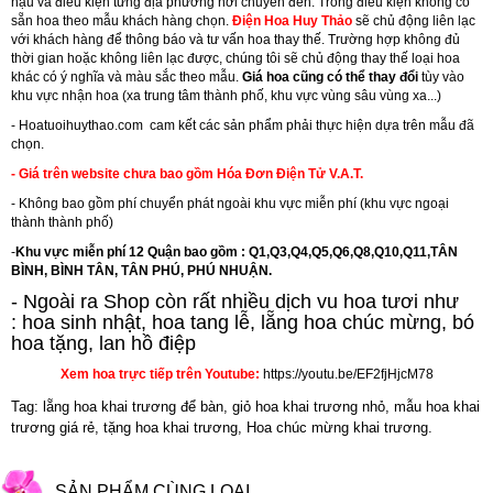
hậu và điều kiện từng địa phương nơi chuyển đến. Trong điều kiện không có
sẵn hoa theo mẫu khách hàng chọn.
Điện Hoa Huy Thảo
sẽ chủ động liên lạc
với khách hàng để thông báo và tư vấn hoa thay thế. Trường hợp không đủ
thời gian hoặc không liên lạc được, chúng tôi sẽ chủ động thay thế loại hoa
khác có ý nghĩa và màu sắc theo mẫu.
Giá hoa cũng có thể thay đổi
tùy vào
khu vực nhận hoa (xa trung tâm thành phố, khu vực vùng sâu vùng xa...)
-
Hoatuoihuythao.com
cam kết các sản phẩm phải thực hiện dựa trên mẫu đã
chọn.
- Giá trên website chưa bao gồm Hóa Đơn Điện Tử V.A.T.
- Không bao gồm phí chuyển phát ngoài khu vực miễn phí (khu vực ngoại
thành thành phố)
-
Khu vực miễn phí 12 Quận bao gồm : Q1,Q3,Q4,Q5,Q6,Q8,Q10,Q11,TÂN
BÌNH, BÌNH TÂN, TÂN PHÚ, PHÚ NHUẬN.
- Ngoài ra Shop còn rất nhiều dịch vu hoa tươi như
:
hoa sinh nhật
,
hoa tang lễ
, l
ẵng hoa chúc mừng
,
bó
hoa tặng
,
lan hồ điệp
Xem hoa trực tiếp trên Youtube:
https://youtu.be/EF2fjHjcM78
Tag: lẵng hoa khai trương để bàn, giỏ hoa khai trương nhỏ, mẫu hoa khai
trương giá rẻ, tặng hoa khai trương, Hoa chúc mừng khai trương.
SẢN PHẨM CÙNG LOẠI