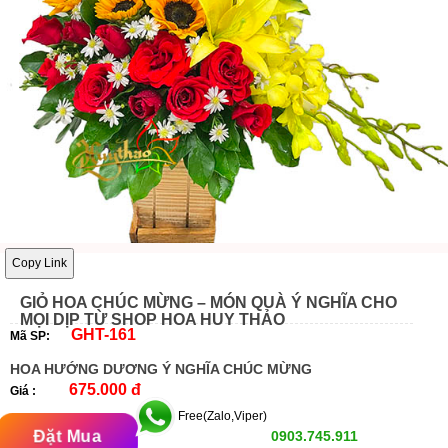
Copy Link
GIỎ HOA CHÚC MỪNG – MÓN QUÀ Ý NGHĨA CHO
MỌI DỊP TỪ SHOP HOA HUY THẢO
GHT-161
Mã SP:
HOA HƯỚNG DƯƠNG Ý NGHĨA CHÚC MỪNG
675.000 đ
Giá :
Free(Zalo,Viper)
Đặt Mua
0903.745.911