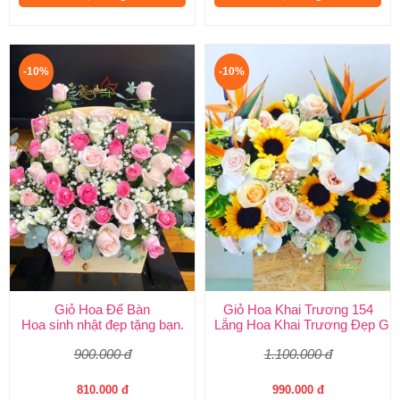
-10%
-10%
Giỏ Hoa Để Bàn
Giỏ Hoa Khai Trương 154
Hoa sinh nhật đẹp tặng bạn.
Lẵng Hoa Khai Trương Đẹp Giá
900.000 đ
1.100.000 đ
810.000 đ
990.000 đ