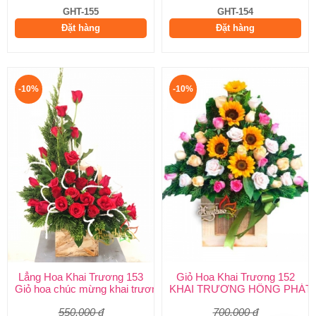
GHT-155
GHT-154
Đặt hàng
Đặt hàng
-10%
-10%
Lẳng Hoa Khai Trương 153
Giỏ Hoa Khai Trương 152
Giỏ hoa chúc mừng khai trương, sinh nhật
KHAI TRƯƠNG HỒNG PHÁT
550.000 đ
700.000 đ