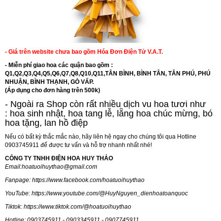
- Giá trên website chưa bao gồm Hóa Đơn Điện Tử V.A.T.
- Miễn phí giao hoa các quận bao gồm :
Q1,Q2,Q3,Q4,Q5,Q6,Q7,Q8,Q10,Q11,TÂN BÌNH, BÌNH TÂN, TÂN PHÚ, PHÚ
NHUẬN, BÌNH THẠNH, GÒ VẤP.
(Áp dụng cho đơn hàng trên 500k)
- Ngoài ra Shop còn rất nhiều dịch vu hoa tươi như
:
hoa sinh nhật
,
hoa tang lễ
, l
ẵng hoa chúc mừng
,
bó
hoa tặng
,
lan hồ điệp
Nếu có bất kỳ thắc mắc nào, hãy liên hệ ngay cho chúng tôi qua Hotline
0903745911 để được tư vấn và hỗ trợ nhanh nhất nhé!
CÔNG TY TNHH ĐIỆN HOA HUY THẢO
Email:
hoatuoihuythao@gmail.com
Fanpage:
https://www.facebook.com/hoatuoihuythao
YouTube:
https://www.youtube.com/@HuyNguyen_dienhoatoanquoc
Tiktok:
https://www.tiktok.com/@hoatuoihuythao
Hotline: 0903745911 - 0903345911 - 0907745911