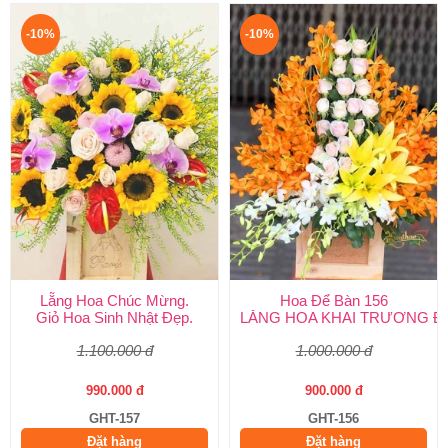
-10%
-10%
Lẵng Hoa Chúc Mừng.
Hoa Để Bàn 156
Giỏ Hoa Sinh Nhật Đẹp.
LẴNG HOA KHAI TRƯƠNG Đ
1.100.000 đ
1.000.000 đ
990.000 đ
900.000 đ
GHT-157
GHT-156
Đặt hàng
Đặt hàng