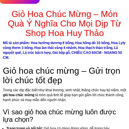
Giỏ Hoa Chúc Mừng – Món
Quà Ý Nghĩa Cho Mọi Dịp Từ
Shop Hoa Huy Thảo
Mô tả sản phẩm:
Hoa hướng dương 8 bông,
Hoa hồng đỏ 10 bông,
Hoa Lyly
vàng thơm 3 bông,
Hoa lan thái vàng 4 nhánh,
Hoa thạch thảo trắng,
Lá
nguyệt quế,
Lá trúc bách hợp,
Giỏ hộp gỗ, CHIỀU CAO 60CM - NGANG 50
CM.
Giỏ hoa chúc mừng – Gửi trọn
lời chúc tốt đẹp
Trong các dịp đặc biệt như khai trương, sinh nhật, thăng chức hay kỷ niệm, một
giỏ hoa chúc mừng
là món quà tinh tế giúp bạn gửi gắm lời chúc thành công,
hạnh phúc và may mắn đến người nhận.
Vì sao giỏ hoa chúc mừng luôn được
lựa chọn?
Trang trọng và nổi bật:
Giỏ hoa có dáng đứng vững, dễ trưng bày.