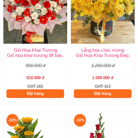
Giỏ Hoa Khai Trương
Lẵng hoa chúc mừng
Giỏ hoa khai trương để bàn.
Giỏ Hoa Khai Trương Đẹp.
900.000 đ
1.200.000 đ
810.000 đ
1.080.000 đ
GHT-165
GHT-163
Đặt hàng
Đặt hàng
-10%
-10%