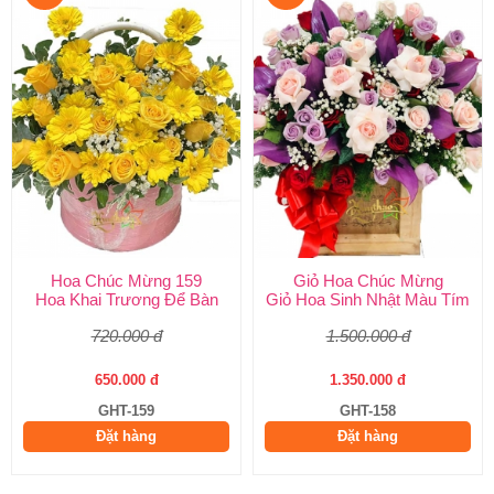
Hoa Chúc Mừng 159
Giỏ Hoa Chúc Mừng
Hoa Khai Trương Để Bàn
Giỏ Hoa Sinh Nhật Màu Tím
720.000 đ
1.500.000 đ
650.000 đ
1.350.000 đ
GHT-159
GHT-158
Đặt hàng
Đặt hàng