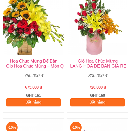
Hoa Chúc Mừng Để Bàn
Giỏ Hoa Chúc Mừng
Giỏ Hoa Chúc Mừng – Món Quà Ý Nghĩa Cho Mọi Dịp Từ Shop 
LẴNG HOA ĐỂ BÀN GIÁ RẺ
750.000 đ
800.000 đ
675.000 đ
720.000 đ
GHT-161
GHT-160
Đặt hàng
Đặt hàng
-10%
-10%