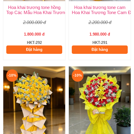
Hoa khai trương tone hồng
Hoa khai trương tone cam
Top Các Mẫu Hoa Khai Trương Tone Hồng Đẹp, Sang Trọng, Giá
Hoa Khai Trương Tone Cam Đẹ
2.000.000 đ
2.200.000 đ
1.800.000 đ
1.980.000 đ
HKT-292
HKT-291
Đặt hàng
Đặt hàng
-10%
-10%