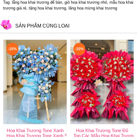
Tag: lẵng hoa khai trương để bàn, giỏ hoa khai trương nhỏ, mẫu hoa khai
trương giá rẻ, tặng hoa khai trương, lãng hoa mừng khai trương
SẢN PHẨM CÙNG LOẠI
-10%
-10%
Hoa Khai Trương Tone Xanh
Hoa Khai Trương Tone Đỏ
Hoa Khai Trương Tone Xanh Sang Trọng, Độc Đáo | Shop Hoa H
Top Các Mẫu Hoa Khai Trương 