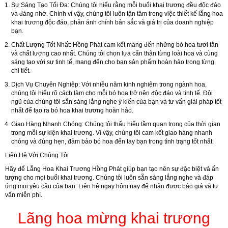
Sự Sáng Tạo Tối Đa: Chúng tôi hiểu rằng mỗi buổi khai trương đều độc đáo
và đáng nhớ. Chính vì vậy, chúng tôi luôn tận tâm trong việc thiết kế lẵng hoa
khai trương độc đáo, phản ánh chính bản sắc và giá trị của doanh nghiệp
bạn.
Chất Lượng Tốt Nhất: Hồng Phát cam kết mang đến những bó hoa tươi tắn
và chất lượng cao nhất. Chúng tôi chọn lựa cẩn thận từng loài hoa và cùng
sáng tạo với sự tinh tế, mang đến cho bạn sản phẩm hoàn hảo trong từng
chi tiết.
Dịch Vụ Chuyên Nghiệp: Với nhiều năm kinh nghiệm trong ngành hoa,
chúng tôi hiểu rõ cách làm cho mỗi bó hoa trở nên độc đáo và tinh tế. Đội
ngũ của chúng tôi sẵn sàng lắng nghe ý kiến của bạn và tư vấn giải pháp tốt
nhất để tạo ra bó hoa khai trương hoàn hảo.
Giao Hàng Nhanh Chóng: Chúng tôi thấu hiểu tầm quan trọng của thời gian
trong mỗi sự kiện khai trương. Vì vậy, chúng tôi cam kết giao hàng nhanh
chóng và đúng hẹn, đảm bảo bó hoa đến tay bạn trong tình trạng tốt nhất.
Liên Hệ Với Chúng Tôi
Hãy để Lẵng Hoa Khai Trương Hồng Phát giúp bạn tạo nên sự đặc biệt và ấn
tượng cho mọi buổi khai trương. Chúng tôi luôn sẵn sàng lắng nghe và đáp
ứng mọi yêu cầu của bạn. Liên hệ ngay hôm nay để nhận được báo giá và tư
vấn miễn phí.
Lãng hoa mừng khai trương