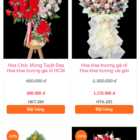
Hoa Chúc Mừng Tuyệt Đẹp
Hoa khai trương giá rẻ
Hoa khai trương gia rẻ HCM
Hoa khai trương sài gòn
660.000 đ
1.300.000 đ
600.000 đ
1.170.000 đ
HKT-284
HTK-283
Đặt hàng
Đặt hàng
-10%
-10%