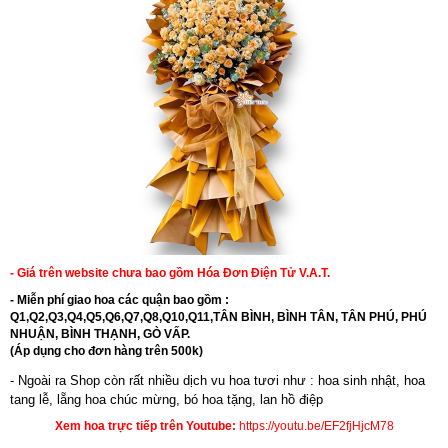
- Giá trên website chưa bao gồm Hóa Đơn Điện Tử V.A.T.
- Miễn phí giao hoa các quận bao gồm :
Q1,Q2,Q3,Q4,Q5,Q6,Q7,Q8,Q10,Q11,TÂN BÌNH, BÌNH TÂN, TÂN PHÚ, PHÚ
NHUẬN, BÌNH THẠNH, GÒ VẤP.
(Áp dụng cho đơn hàng trên 500k)
- Ngoài ra Shop còn rất nhiều dịch vu hoa tươi như :
hoa sinh nhật
,
hoa
tang lễ
, l
ẵng hoa chúc mừng
,
bó hoa tặng
,
lan hồ điệp
Xem hoa trực tiếp trên Youtube:
https://youtu.be/EF2fjHjcM78