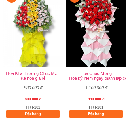
Hoa Khai Trương Chúc Mừng
Hoa Chúc Mừng
Kệ hoa giá rẻ
Hoa kỷ niệm ngày thành lập côn
880.000 đ
1.100.000 đ
800.000 đ
990.000 đ
HKT-282
HKT-281
Đặt hàng
Đặt hàng