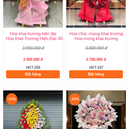
Hoa khai trương hiện đại
Hoa chúc mừng khai trương
Hoa Khai Trương Hiện Đại: Mẫu Đẹp, Sang Trọng & Giao Nhanh
Hoa mừng khai trương
3.900.000 đ
3.000.000 đ
3.500.000 đ
2.700.000 đ
HKT-288
HKT-287
Đặt hàng
Đặt hàng
-10%
-10%