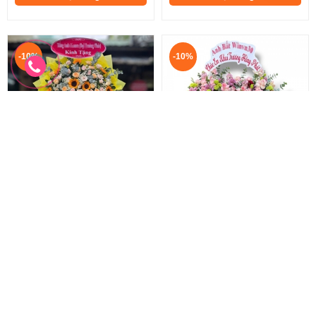
-10%
-10%
Hoa chúc mừng khai trương
Hoa chúc mừng mẫu mới
Lẵng hoa khai trương hồng phát
Hoa khai trương sang trọng
1.100.000 đ
2.200.000 đ
1.000.000 đ
2.000.000 đ