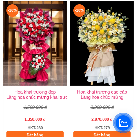
-10%
-10%
Hoa khai trương đẹp
Hoa khai trương cao cấp
Lãng hoa chúc mừng khai trương
Lẵng hoa chúc mừng
1.500.000 đ
3.300.000 đ
1.350.000 đ
2.970.000 đ
HKT-280
HKT-279
Đặt hàng
Đặt hàng