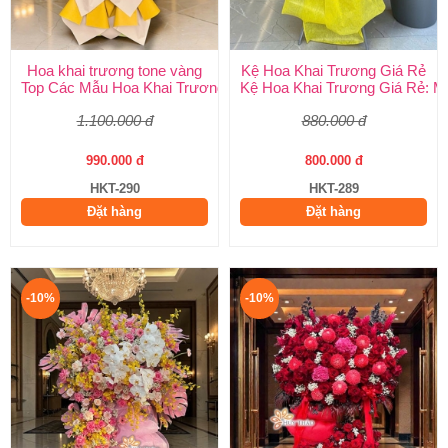
Hoa khai trương tone vàng
Kệ Hoa Khai Trương Giá Rẻ
Top Các Mẫu Hoa Khai Trương Tone Vàng Đẹp, Sang Trọng, Gi
Kệ Hoa Khai Trương Giá Rẻ: M
1.100.000 đ
880.000 đ
990.000 đ
800.000 đ
HKT-290
HKT-289
Đặt hàng
Đặt hàng
-10%
-10%