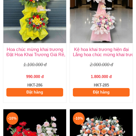
Hoa chúc mừng khai trương
Kệ hoa khai trương hiện đại
Đặt Hoa Khai Trương Giá Rẻ, Đẹp Sang Trọng – Shop Hoa Khai
Lẵng hoa chúc mừng khai trươ
1.100.000 đ
2.000.000 đ
990.000 đ
1.800.000 đ
HKT-286
HKT-285
Đặt hàng
Đặt hàng
-10%
-10%