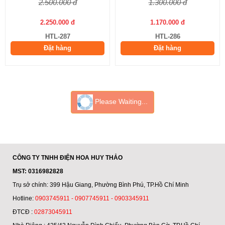
2.500.000 đ
1.300.000 đ
2.250.000 đ
1.170.000 đ
HTL-287
HTL-286
Đặt hàng
Đặt hàng
Please Waiting...
CÔNG TY TNHH ĐIỆN HOA HUY THẢO
MST: 0316982828
Trụ sở chính: 399 Hậu Giang, Phường Bình Phú, TP.Hồ Chí Minh
Hotline:
0903745911 - 0907745911 - 0903345911
ĐTCĐ :
02873045911