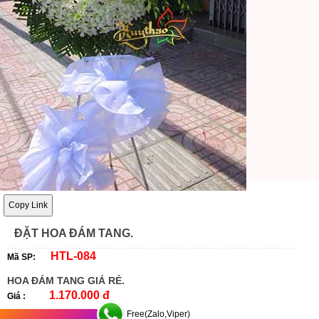
Copy Link
ĐẶT HOA ĐÁM TANG.
HTL-084
Mã SP:
HOA ĐÁM TANG GIÁ RẺ.
1.170.000 đ
Giá :
Free(Zalo,Viper)