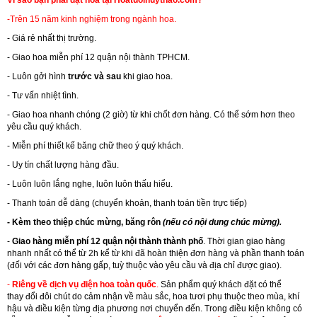
Vì sao bạn phải đặt hoa tại Hoatuoihuythao.com?
-Trên 15 năm kinh nghiệm trong ngành hoa.
- Giá rẻ nhất thị trường.
- Giao hoa miễn phí 12 quận nội thành TPHCM.
- Luôn gởi hình
trước và sau
khi giao hoa.
- Tư vấn nhiệt tình.
- Giao hoa nhanh chóng (2 giờ) từ khi chốt đơn hàng. Có thể sớm hơn theo
yêu cầu quý khách.
- Miễn phí thiết kế băng chữ theo ý quý khách.
- Uy tín chất lượng hàng đầu.
- Luôn luôn lắng nghe, luôn luôn thấu hiểu.
- Thanh toán dễ dàng (chuyển khoản, thanh toán tiền trực tiếp)
- Kèm theo thiệp chúc mừng, băng rôn
(nếu có nội dung chúc mừng).
-
Giao hàng miễn phí 12 quận nội thành thành phố
. Thời gian giao hàng
nhanh nhất có thể từ 2h kể từ khi đã hoàn thiện đơn hàng và phần thanh toán
(đối với các đơn hàng gấp, tuỳ thuộc vào yêu cầu và địa chỉ được giao).
-
Riêng về dịch vụ điện hoa toàn quốc
.
Sản phẩm quý khách đặt có thể
thay đổi đôi chút do cảm nhận về màu sắc, hoa tươi phụ thuộc theo mùa, khí
hậu và điều kiện từng địa phương nơi chuyển đến. Trong điều kiện không có