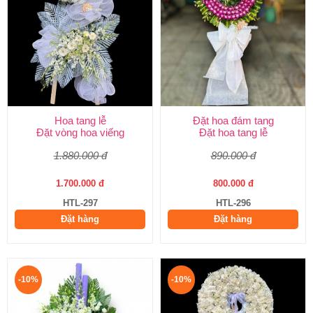
Hoa tang lễ
Đặt hoa đám tang
Đặt vòng hoa viếng
Đặt hoa tang lễ
1.880.000 đ
890.000 đ
1.700.000 đ
800.000 đ
HTL-297
HTL-296
Đặt hàng
Đặt hàng
-10%
-10%