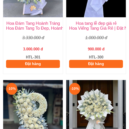
Hoa Đám Tang Hoành Tráng
Hoa tang lễ đẹp giá rẻ
Hoa Đám Tang To Đẹp, Hoành Tráng tại Huy Thảo
Hoa Viếng Tang Giá Rẻ | Đặt 
3.330.000 đ
1.000.000 đ
3.000.000 đ
900.000 đ
HTL-301
HTL-300
Đặt hàng
Đặt hàng
-10%
-10%