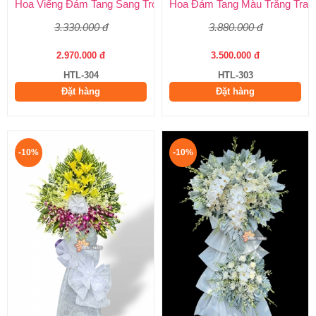
Hoa Viếng Đám Tang Sang Trọng – Kính Tận Tâm, Tiễn Biệt Tran
Hoa Đám Tang Màu Trắng Tran
3.330.000 đ
3.880.000 đ
2.970.000 đ
3.500.000 đ
HTL-304
HTL-303
Đặt hàng
Đặt hàng
-10%
-10%