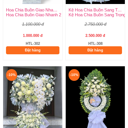
Hoa Chia Buồn Giao Nhanh 2 Giờ
Kệ Hoa Chia Buồn Sang Trọng
Hoa Chia Buồn Giao Nhanh 2 Giờ – Dịch Vụ Uy Tín Tại Huy Thả
Kệ Hoa Chia Buồn Sang Trọng –
1.100.000 đ
2.750.000 đ
1.000.000 đ
2.500.000 đ
HTL-302
HTL-308
Đặt hàng
Đặt hàng
-10%
-10%