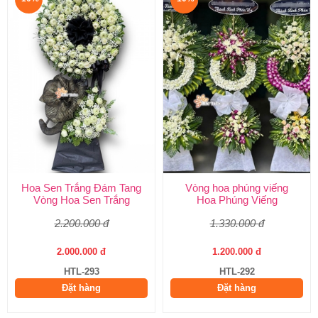
Hoa Sen Trắng Đám Tang
Vòng hoa phúng viếng
Vòng Hoa Sen Trắng
Hoa Phúng Viếng
2.200.000 đ
1.330.000 đ
2.000.000 đ
1.200.000 đ
HTL-293
HTL-292
Đặt hàng
Đặt hàng