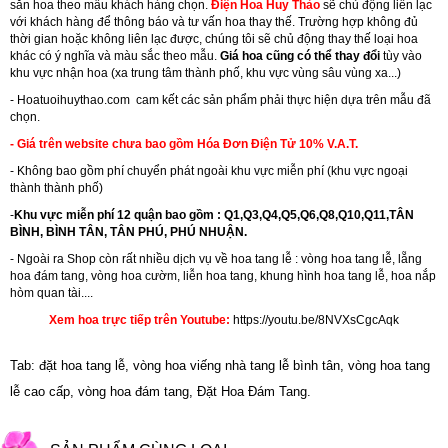
sẵn hoa theo mẫu khách hàng chọn.
Điện Hoa Huy Thảo
sẽ chủ động liên lạc
với khách hàng để thông báo và tư vấn hoa thay thế. Trường hợp không đủ
thời gian hoặc không liên lạc được, chúng tôi sẽ chủ động thay thế loại hoa
khác có ý nghĩa và màu sắc theo mẫu.
Giá hoa cũng có thể thay đổi
tùy vào
khu vực nhận hoa (xa trung tâm thành phố, khu vực vùng sâu vùng xa...)
-
Hoatuoihuythao.com
cam kết các sản phẩm phải thực hiện dựa trên mẫu đã
chọn.
- Giá trên website chưa bao gồm Hóa Đơn Điện Tử 10% V.A.T.
- Không bao gồm phí chuyển phát ngoài khu vực miễn phí (khu vực ngoại
thành thành phố)
-
Khu vực miễn phí 12 quận bao gồm : Q1,Q3,Q4,Q5,Q6,Q8,Q10,Q11,TÂN
BÌNH, BÌNH TÂN, TÂN PHÚ, PHÚ NHUẬN.
- Ngoài ra Shop còn rất nhiều dịch vụ về hoa tang lễ : vòng hoa tang lễ, lẵng
hoa đám tang,
vòng hoa cườm
,
liễn hoa tang
,
khung hình hoa tang lễ
,
hoa nắp
hòm quan tài....
Xem hoa trực tiếp trên Youtube:
https://youtu.be/8NVXsCgcAqk
Tab: đặt hoa tang lễ, vòng hoa viếng nhà tang lễ bình tân, vòng hoa tang
lễ cao cấp, vòng hoa đám tang, Đặt Hoa Đám Tang.