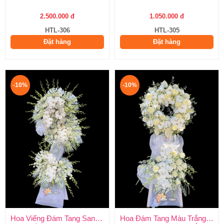
2.500.000 đ
1.050.000 đ
HTL-306
HTL-305
Đặt hàng
Đặt hàng
-10%
-10%
Hoa Viếng Đám Tang Sang Trọng
Hoa Đám Tang Màu Trắng Trang Nghiêm