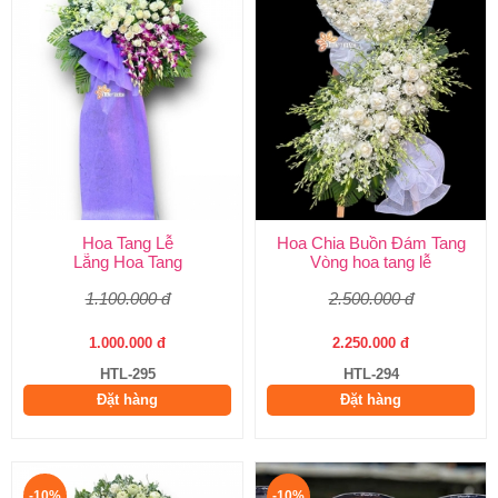
Hoa Tang Lễ
Hoa Chia Buồn Đám Tang
Lẵng Hoa Tang
Vòng hoa tang lễ
1.100.000 đ
2.500.000 đ
1.000.000 đ
2.250.000 đ
HTL-295
HTL-294
Đặt hàng
Đặt hàng
-10%
-10%