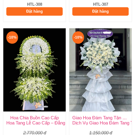
HTL-308
HTL-307
Đặt hàng
Đặt hàng
-10%
-10%
Hoa Chia Buồn Cao Cấp
Giao Hoa Đám Tang Tận Nơi Toàn Quốc
Hoa Tang Lễ Cao Cấp – Đẳng Cấp Tinh Tế, Kính Viếng Trang Ng
Dịch Vụ Giao Hoa Đám Tang Tận
2.770.000 đ
1.150.000 đ