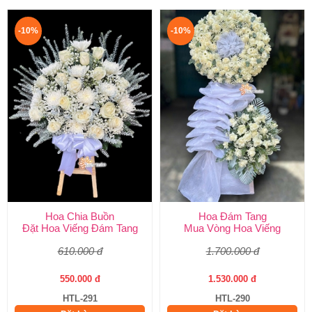
-10%
-10%
Hoa Chia Buồn
Hoa Đám Tang
Đặt Hoa Viếng Đám Tang
Mua Vòng Hoa Viếng
610.000 đ
1.700.000 đ
550.000 đ
1.530.000 đ
HTL-291
HTL-290