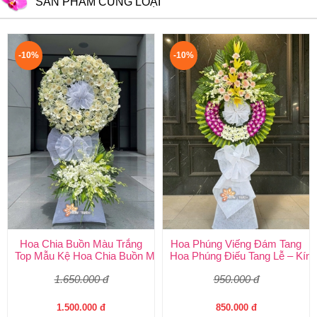
SẢN PHẨM CÙNG LOẠI
-10%
-10%
Hoa Chia Buồn Màu Trắng
Hoa Phúng Viếng Đám Tang
Top Mẫu Kệ Hoa Chia Buồn Màu Trắng Được Chọn Nhiều Nhất T
Hoa Phúng Điếu Tang Lễ – Kính
1.650.000 đ
950.000 đ
1.500.000 đ
850.000 đ