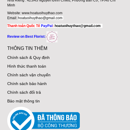
Nhà Riêng : 425/43 Nguyễn Đình Chiểu, Phường Bàn Cờ, TP.Hồ Chí
Minh
Website:
www.hoatuoihuythao.com
Email:
hoatuoihuythao@gmail.com
Thanh toán Quốc Tế
PayPal
:
hoatuoihuythao@gmail.com
Review on Best Florist:
THÔNG TIN THÊM
Chính sách & Quy định
Hình thức thanh toán
Chính sách vận chuyển
Chính sách bảo hành
Chính sách đổi trả
Bảo mật thông tin