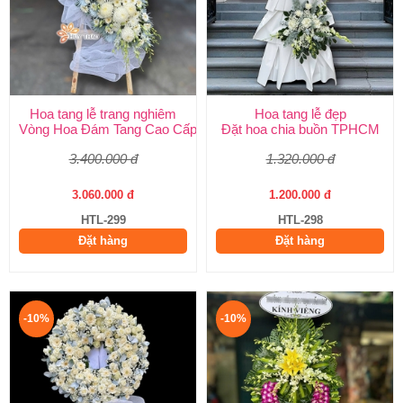
Hoa tang lễ trang nghiêm
Hoa tang lễ đẹp
Vòng Hoa Đám Tang Cao Cấp | Sang Trọng, Giao Nhanh TPHCM
Đặt hoa chia buồn TPHCM
3.400.000 đ
1.320.000 đ
3.060.000 đ
1.200.000 đ
HTL-299
HTL-298
Đặt hàng
Đặt hàng
-10%
-10%