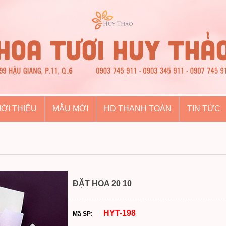
IỚI THIỆU
MẪU MỚI
HD THANH TOÁN
TIN TỨC
ĐẶT HOA 20 10
HYT-198
Mã SP: