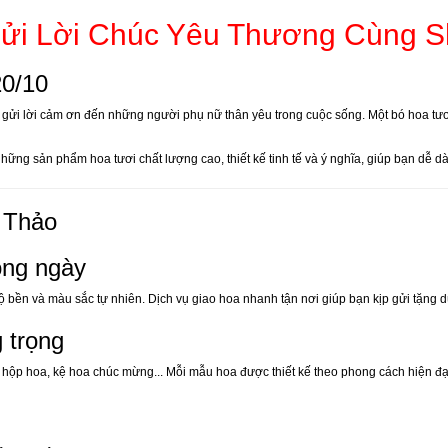
Gửi Lời Chúc Yêu Thương Cùng 
20/10
 và gửi lời cảm ơn đến những người phụ nữ thân yêu trong cuộc sống. Một bó hoa 
ững sản phẩm hoa tươi chất lượng cao, thiết kế tinh tế và ý nghĩa, giúp bạn dễ dà
y Thảo
ong ngày
ền và màu sắc tự nhiên. Dịch vụ giao hoa nhanh tận nơi giúp bạn kịp gửi tặng dù
 trọng
hộp hoa, kệ hoa chúc mừng... Mỗi mẫu hoa được thiết kế theo phong cách hiện đại,