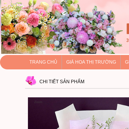
hoatuoihuythao.com
hoatuoihuythao.com
//hoatuoihuythao.com/
TRANG CHỦ
GIÁ HOA THỊ TRƯỜNG
G
CHI TIẾT
SẢN PHẨM
Zoom