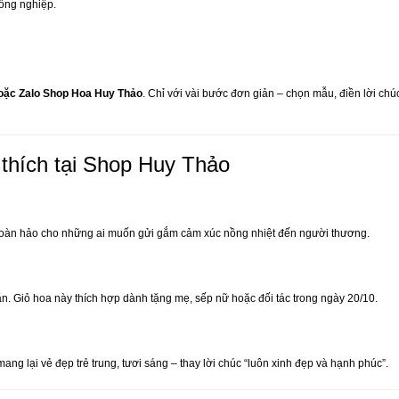
đồng nghiệp.
oặc Zalo Shop Hoa Huy Thảo
. Chỉ với vài bước đơn giản – chọn mẫu, điền lời ch
thích tại Shop Huy Thảo
 hoàn hảo cho những ai muốn gửi gắm cảm xúc nồng nhiệt đến người thương.
n. Giỏ hoa này thích hợp dành tặng mẹ, sếp nữ hoặc đối tác trong ngày 20/10.
g lại vẻ đẹp trẻ trung, tươi sáng – thay lời chúc “luôn xinh đẹp và hạnh phúc”.