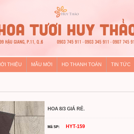
IỚI THIỆU
MẪU MỚI
HD THANH TOÁN
TIN TỨC
HOA 8/3 GIÁ RẺ.
HYT-159
Mã SP: