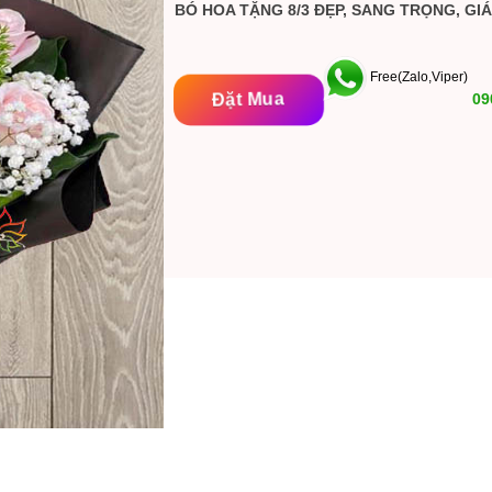
BÓ HOA TẶNG 8/3 ĐẸP, SANG TRỌNG, GIÁ
Free(Zalo,Viper)
Đặt Mua
09