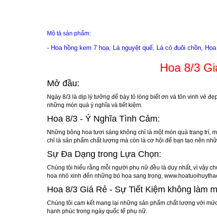
Mô tả sản phẩm:
- Hoa hồng kem 7 hoa,
Lá nguyệt quế,
Lá cỏ đuôi chồn,
Hoa 
Hoa 8/3 G
Mở đầu:
Ngày 8/3 là dịp lý tưởng để bày tỏ lòng biết ơn và tôn vinh vẻ đ
những món quà ý nghĩa và tiết kiệm.
Hoa 8/3 - Ý Nghĩa Tình Cảm:
Những bông hoa tươi sáng không chỉ là một món quà trang trí, mà
chỉ là sản phẩm chất lượng mà còn là cơ hội để bạn tạo nên nhữ
Sự Đa Dạng trong Lựa Chọn:
Chúng tôi hiểu rằng mỗi người phụ nữ đều là duy nhất, vì vậy ch
hoa nhỏ xinh đến những bó hoa sang trọng,
www.hoatuoihuytha
Hoa 8/3 Giá Rẻ - Sự Tiết Kiệm không làm m
Chúng tôi cam kết mang lại những sản phẩm chất lượng với mức g
hạnh phúc trong ngày quốc tế phụ nữ.