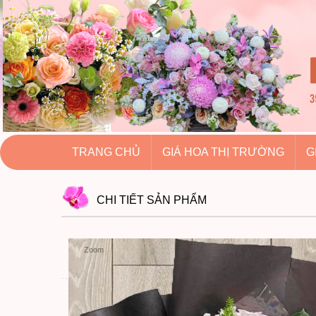
hoatuoihuythao.com
hoatuoihuythao.com
//hoatuoihuythao.com/
TRANG CHỦ
GIÁ HOA THỊ TRƯỜNG
G
CHI TIẾT
SẢN PHẨM
Zoom