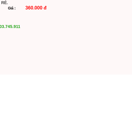
 RẺ.
360.000 đ
Giá :
03.745.911