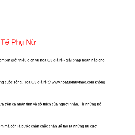
 Tế Phụ Nữ
com
xin giới thiệu dịch vụ hoa 8/3 giá rẻ - giải pháp hoàn hảo cho
ong cuộc sống. Hoa 8/3 giá rẻ từ
www.hoatuoihuythao.com
không
dựa trên cá nhân tính và sở thích của người nhận. Từ những bó
kiệm mà còn là bước chân chắc chắn để tạo ra những nụ cười