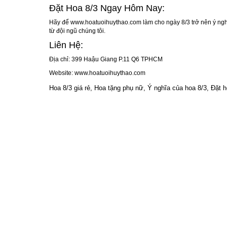
Đặt Hoa 8/3 Ngay Hôm Nay:
Hãy để
www.hoatuoihuythao.com
làm cho ngày 8/3 trở nên ý ng
từ đội ngũ chúng tôi.
Liên Hệ:
Địa chỉ: 399 Haậu Giang P.11 Q6 TPHCM
Website:
www.hoatuoihuythao.com
Hoa 8/3 giá rẻ, Hoa tặng phụ nữ, Ý nghĩa của hoa 8/3, Đặt h