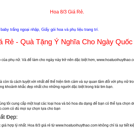
Hoa 8/3 Giá Rẻ.
baby trắng ngoại nhập,
Giấy gói hoa và phụ liệu trang trí.
iá Rẻ - Quà Tặng Ý Nghĩa Cho Ngày Quốc
ẹp của phụ nữ. Và để làm cho ngày này trở nên đặc biệt hơn,
www.hoatuoihuythao.
 còn là cách tuyệt vời nhất để thể hiện tình cảm và sự quan tâm đối với phụ nữ tr
ng khoảnh khắc đẹp nhất cho những người đặc biệt trong trái tim bạn.
úng tôi cung cấp một loạt các loại hoa và bó hoa đa dạng để bạn có thể lựa chọn 
o.com
có đủ mọi sự chọn lựa cho bạn
ất Đẹp:
iá hợp lý nhất. Hoa 8/3 giá rẻ từ
www.hoatuoihuythao.com
không chỉ là sự tiết 