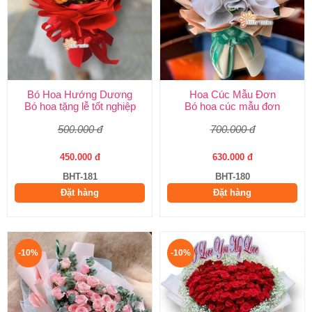
Bó Hoa Hướng Dương
Hoa Cúc Mẫu Đơn
Bó hoa tặng lễ tốt nghiệp
Bó hoa cúc mẫu đơn
500.000 đ
700.000 đ
450.000 đ
630.000 đ
BHT-181
BHT-180
Đặt hàng
Đặt hàng
-10%
-10%