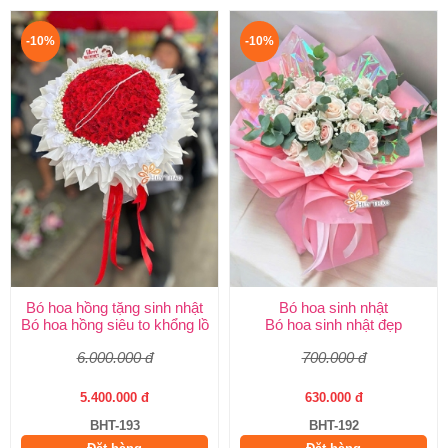
-10%
-10%
Bó hoa hồng tặng sinh nhật
Bó hoa sinh nhật
Bó hoa hồng siêu to khổng lồ
Bó hoa sinh nhật đẹp
6.000.000 đ
700.000 đ
5.400.000 đ
630.000 đ
BHT-193
BHT-192