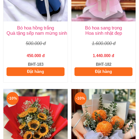
Bó hoa hồng trắng
Bó hoa sang trọng
Quà tặng sếp nam mừng sinh nhật
Hoa sinh nhật đẹp
500.000 đ
1.600.000 đ
450.000 đ
1.440.000 đ
BHT-183
BHT-182
Đặt hàng
Đặt hàng
-10%
-10%