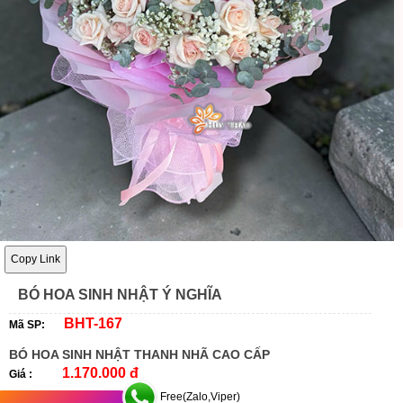
Copy Link
BÓ HOA SINH NHẬT Ý NGHĨA
BHT-167
Mã SP:
BÓ HOA SINH NHẬT THANH NHÃ CAO CẤP
1.170.000 đ
Giá :
Free(Zalo,Viper)