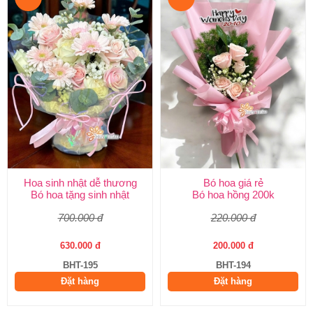
Hoa sinh nhật dễ thương
Bó hoa giá rẻ
Bó hoa tặng sinh nhật
Bó hoa hồng 200k
700.000 đ
220.000 đ
630.000 đ
200.000 đ
BHT-195
BHT-194
Đặt hàng
Đặt hàng