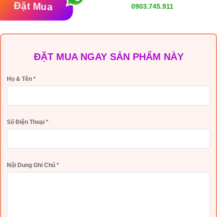
Đặt Mua
0903.745.911
ĐẶT MUA NGAY SẢN PHẨM NÀY
Họ & Tên
*
Số Điện Thoại
*
Nội Dung Ghi Chú
*