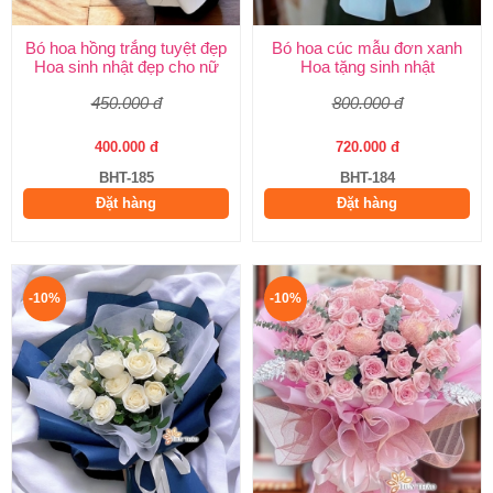
Bó hoa hồng trắng tuyệt đẹp
Bó hoa cúc mẫu đơn xanh
Hoa sinh nhật đẹp cho nữ
Hoa tặng sinh nhật
450.000 đ
800.000 đ
400.000 đ
720.000 đ
BHT-185
BHT-184
Đặt hàng
Đặt hàng
-10%
-10%