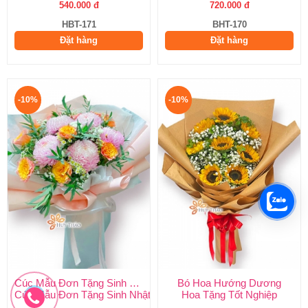
540.000 đ
720.000 đ
HBT-171
BHT-170
Đặt hàng
Đặt hàng
-10%
-10%
Cúc Mẫu Đơn Tặng Sinh Nhật
Bó Hoa Hướng Dương
Cúc Mẫu Đơn Tặng Sinh Nhật
Hoa Tặng Tốt Nghiệp