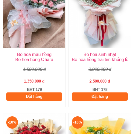
Bó hoa màu hồng
Bó hoa sinh nhật
Bó hoa hồng Ohara
Bó hoa hồng trái tim khổng lồ
1.500.000 đ
3.000.000 đ
1.350.000 đ
2.500.000 đ
BHT-179
BHT-178
Đặt hàng
Đặt hàng
-10%
-10%