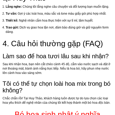
Lắng nghe:
Chúng tôi lắng nghe câu chuyện và đối tượng bạn muốn tặng.
Tư vấn:
Gợi ý các loài hoa, màu sắc và tone màu giấy gói phù hợp nhất.
Thiết kế:
Nghệ nhân cắm hoa thực hiện với sự tỉ mỉ, tâm huyết.
Trao gửi:
Dịch vụ giao hoa tận nơi, đảm bảo đúng giờ và giữ nguyên form
dáng.
4. Câu hỏi thường gặp (FAQ)
Làm sao để hoa tươi lâu sau khi nhận?
Sau khi nhận hoa, bạn nên cắt chéo cành 45 độ, cắm vào nước sạch và đặt ở
nơi thoáng mát, tránh ánh nắng trực tiếp. Nếu là hoa bó, hãy phun nhẹ nước
lên cánh hoa vào sáng sớm.
Tôi có thể tự chọn loài hoa mix trong bó
không?
Chắc chắn rồi! Tại Huy Thảo, khách hàng luôn được tự do lựa chọn các loại
hoa yêu thích để nghệ nhân của chúng tôi kết hợp thành một bó hoa độc bản.
Bó hoa sinh nhật ý nghĩa