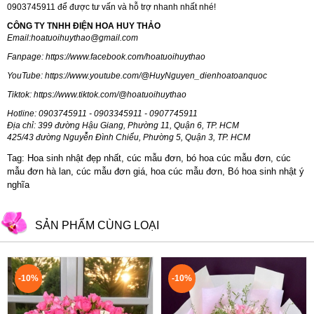
0903745911 để được tư vấn và hỗ trợ nhanh nhất nhé!
CÔNG TY TNHH ĐIỆN HOA HUY THẢO
Email:
hoatuoihuythao@gmail.com
Fanpage:
https://www.facebook.com/hoatuoihuythao
YouTube:
https://www.youtube.com/@HuyNguyen_dienhoatoanquoc
Tiktok:
https://www.tiktok.com/@hoatuoihuythao
Hotline: 0903745911 - 0903345911 - 0907745911
Địa chỉ: 399 đường Hậu Giang, Phường 11, Quận 6, TP. HCM
425/43 đường Nguyễn Đình Chiểu, Phường 5, Quận 3, TP. HCM
Tag: Hoa sinh nhật đẹp nhất, cúc mẫu đơn, bó hoa cúc mẫu đơn, cúc
mẫu đơn hà lan, cúc mẫu đơn giá, hoa cúc mẫu đơn, Bó hoa sinh nhật ý
nghĩa
SẢN PHẨM CÙNG LOẠI
-10%
-10%