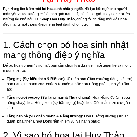
Bạn đang tìm kiếm một
bó hoa sinh nhật ý nghĩa
để tạo bất ngờ cho người
thân yêu? Hoa không chỉ là món quà trang trí, mà là "sứ giả" thay bạn nói lên
những lời khó nói. Tại
Shop Hoa Huy Thảo
, chúng tôi tin rằng mỗi đóa hoa
đều mang một thông điệp riêng biệt dành cho người nhận.
1. Cách chọn bó hoa sinh nhật
mang thông điệp ý nghĩa
Để bó hoa trở nên "ý nghĩa", bạn cần chọn lựa dựa trên mối quan hệ và mong
muốn gửi trao:
Tặng mẹ (Sự hiếu thảo & Biết ơn):
Ưu tiên hoa Cẩm chướng (lòng biết ơn),
hoa Lan (sự thanh cao, chúc sức khỏe) hoặc hoa Hồng phấn (tình yêu ấm
áp).
Tặng người yêu/vợ (Sự lãng mạn & Thủy chung):
Hoa Hồng đỏ (tình yêu
nồng cháy), hoa Hồng kem (sự trân trọng) hoặc hoa Cúc mẫu đơn (sự gắn
kết).
Tặng bạn bè (Sự chân thành & Năng lượng):
Hoa Hướng dương (sự lạc
quan, phát triển), hoa Đồng tiền (niềm vui và hạnh phúc).
2. Vì sao bó hoa tại Huy Thảo