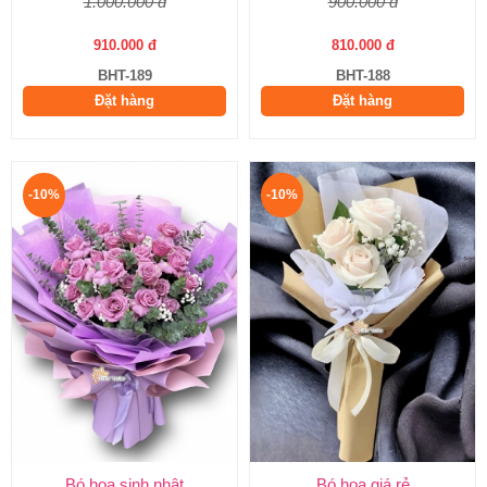
1.000.000 đ
900.000 đ
910.000 đ
810.000 đ
BHT-189
BHT-188
Đặt hàng
Đặt hàng
-10%
-10%
Bó hoa sinh nhật
Bó hoa giá rẻ