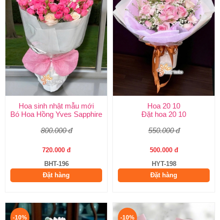
Hoa sinh nhật mẫu mới
Hoa 20 10
Bó Hoa Hồng Yves Sapphire
Đặt hoa 20 10
800.000 đ
550.000 đ
720.000 đ
500.000 đ
BHT-196
HYT-198
Đặt hàng
Đặt hàng
-10%
-10%