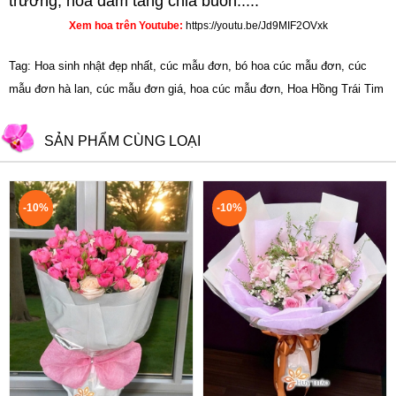
trương
,
hoa đám tang chia buồn.....
Xem hoa trên Youtube:
https://youtu.be/Jd9MIF2OVxk
Tag: Hoa sinh nhật đẹp nhất, cúc mẫu đơn, bó hoa cúc mẫu đơn, cúc
mẫu đơn hà lan, cúc mẫu đơn giá, hoa cúc mẫu đơn, Hoa Hồng Trái Tim
SẢN PHẨM CÙNG LOẠI
-10%
-10%