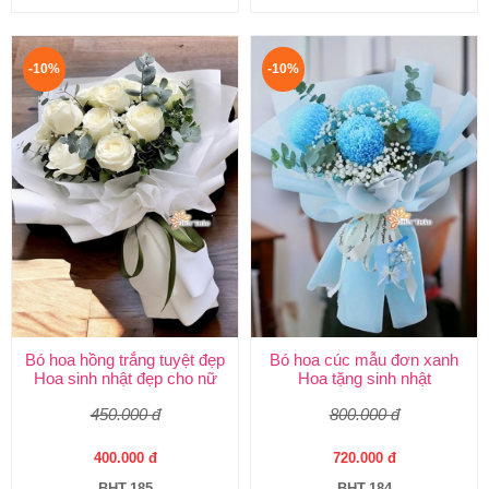
-10%
-10%
Bó hoa hồng trắng tuyệt đẹp
Bó hoa cúc mẫu đơn xanh
Hoa sinh nhật đẹp cho nữ
Hoa tặng sinh nhật
450.000 đ
800.000 đ
400.000 đ
720.000 đ
BHT-185
BHT-184