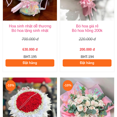
Hoa sinh nhật dễ thương
Bó hoa giá rẻ
Bó hoa tặng sinh nhật
Bó hoa hồng 200k
700.000 đ
220.000 đ
630.000 đ
200.000 đ
BHT-195
BHT-194
Đặt hàng
Đặt hàng
-10%
-10%