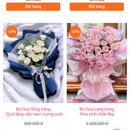
Đặt hàng
Đặt hàng
-10%
-10%
Bó hoa hồng trắng
Bó hoa sang trọng
Quà tặng sếp nam mừng sinh nhật
Hoa sinh nhật đẹp
500.000 đ
1.600.000 đ