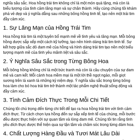
nghĩa sâu sắc. Hoa hồng trái tim không chỉ là một món quà tặng, mà còn là
biểu tượng của tình cảm lãng mạn và sự chân thành. Hãy cùng chúng tôi khám
phá vẻ đẹp và ý nghĩa đằng sau những bông hồng tinh tế, tạo nên một trái tim
đầy cảm xúc.
1.
Sự Lãng Mạn của Hồng Trái Tim
Hoa hồng trái tim là một tuyên bố mạnh mẽ về tình yêu và lãng mạn. Mỗi bông
hồng được sắp xếp một cách kỹ lưỡng, tạo nên hình dáng trái tim tinh tế. Sự
kết hợp giữa sắc đỏ đam mê của hồng và hình dáng trái tim tạo nên một biểu
tượng mạnh mẽ của tình yêu mãnh liệt và sâu sắc.
2.
Ý Nghĩa Sâu Sắc trong Từng Bông Hoa
Mỗi bông hồng không chỉ là một bức tranh mà còn là câu chuyện của sự đam
mê và cam kết. Mỗi cánh hoa mềm mại là một lời thề ngọt ngào, mỗi giọt
sương trên lá xanh là những kỷ niệm đẹp. Ý nghĩa sâu sắc trong từng bông
hoa làm cho bó hoa trái tim trở thành một tác phẩm nghệ thuật sống động và
đầy cảm xúc.
3.
Tình Cảm Đích Thực Trong Mỗi Chi Tiết
Chúng tôi chú trọng đến từng chi tiết để tạo ra hoa hồng trái tim với tình cảm
đích thực. Từ cách chọn lựa hồng đến sự sắp xếp tinh tế của chúng, mỗi bước
đều được thực hiện với sự quan tâm và lòng đam mê. Chúng tôi tin rằng tình
yêu đích thực được thể hiện qua sự tận tâm và chăm sóc trong từng đám hoa.
4.
Chất Lượng Hàng Đầu và Tươi Mát Lâu Dài