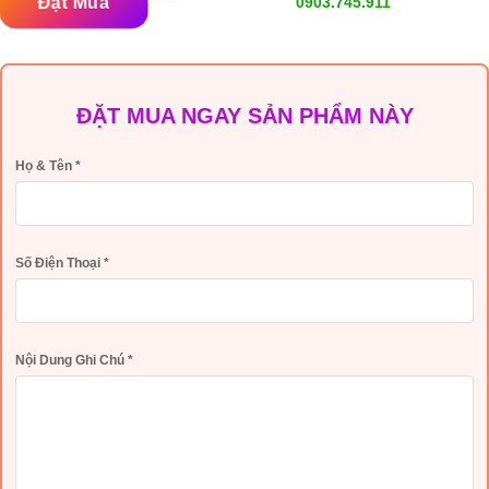
Đặt Mua
0903.745.911
ĐẶT MUA NGAY SẢN PHẨM NÀY
Họ & Tên
*
Số Điện Thoại
*
Nội Dung Ghi Chú
*