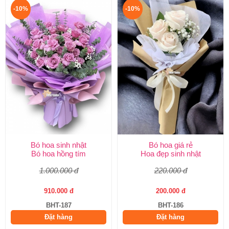
-10%
-10%
Bó hoa sinh nhật
Bó hoa giá rẻ
Bó hoa hồng tím
Hoa đẹp sinh nhật
1.000.000 đ
220.000 đ
910.000 đ
200.000 đ
BHT-187
BHT-186
Đặt hàng
Đặt hàng