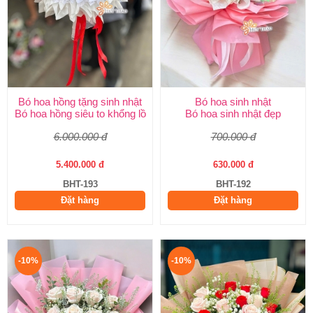
Bó hoa hồng tặng sinh nhật
Bó hoa sinh nhật
Bó hoa hồng siêu to khổng lồ
Bó hoa sinh nhật đẹp
6.000.000 đ
700.000 đ
5.400.000 đ
630.000 đ
BHT-193
BHT-192
Đặt hàng
Đặt hàng
-10%
-10%