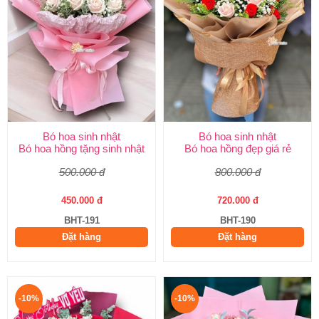
Bó hoa sinh nhật
Bó hoa sinh nhật
Bó hoa hồng tặng sinh nhật
Bó hoa hồng đẹp giá rẻ
500.000 đ
800.000 đ
450.000 đ
720.000 đ
BHT-191
BHT-190
Đặt hàng
Đặt hàng
-10%
-10%