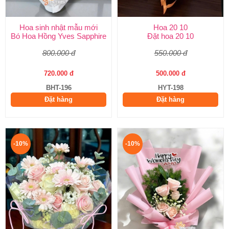
Hoa sinh nhật mẫu mới
Hoa 20 10
Bó Hoa Hồng Yves Sapphire
Đặt hoa 20 10
800.000 đ
550.000 đ
720.000 đ
500.000 đ
BHT-196
HYT-198
Đặt hàng
Đặt hàng
-10%
-10%