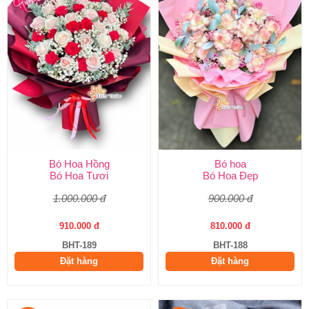
Bó Hoa Hồng
Bó hoa
Bó Hoa Tươi
Bó Hoa Đẹp
1.000.000 đ
900.000 đ
910.000 đ
810.000 đ
BHT-189
BHT-188
Đặt hàng
Đặt hàng