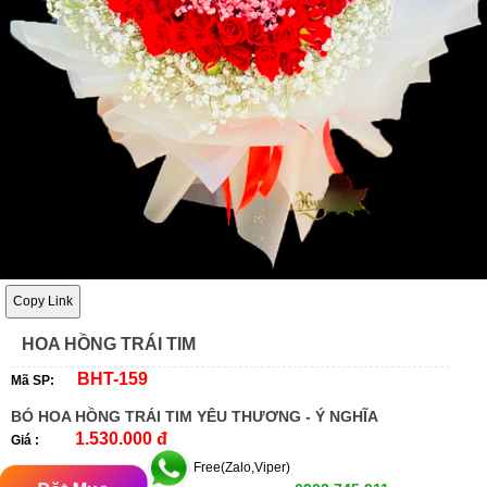
Copy Link
HOA HỒNG TRÁI TIM
BHT-159
Mã SP:
BÓ HOA HỒNG TRÁI TIM YÊU THƯƠNG - Ý NGHĨA
1.530.000 đ
Giá :
Free(Zalo,Viper)