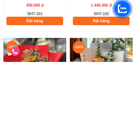
450.000 đ
1.440.000 đ
BHT-183
BHT-182
Đặt hàng
Đặt hàng
-10%
-10%
Bó Hoa Hướng Dương
Hoa Cúc Mẫu Đơn
Bó hoa tặng lễ tốt nghiệp
Bó hoa cúc mẫu đơn