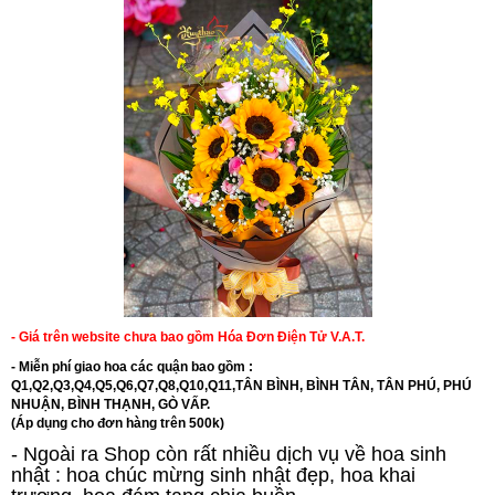
- Giá trên website chưa bao gồm Hóa Đơn Điện Tử V.A.T.
- Miễn phí giao hoa các quận bao gồm :
Q1,Q2,Q3,Q4,Q5,Q6,Q7,Q8,Q10,Q11,TÂN BÌNH, BÌNH TÂN, TÂN PHÚ, PHÚ
NHUẬN, BÌNH THẠNH, GÒ VẤP.
(Áp dụng cho đơn hàng trên 500k)
- Ngoài ra Shop còn rất nhiều dịch vụ về hoa sinh
nhật : hoa chúc mừng sinh nhật đẹp,
hoa khai