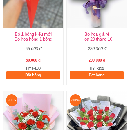
Bó 1 bông kiểu mới
Bó hoa giá rẻ
Bó hoa hồng 1 bông
Hoa 20 tháng 10
55.000 đ
220.000 đ
50.000 đ
200.000 đ
HYT-193
HYT-192
Đặt hàng
Đặt hàng
-10%
-10%