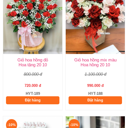
Giỏ hoa hồng đỏ
Giỏ hoa hồng mix màu
Hoa tặng 20 10
Hoa hồng 20 10
800.000 đ
1.100.000 đ
720.000 đ
990.000 đ
HYT-189
HYT-188
Đặt hàng
Đặt hàng
-10%
-10%