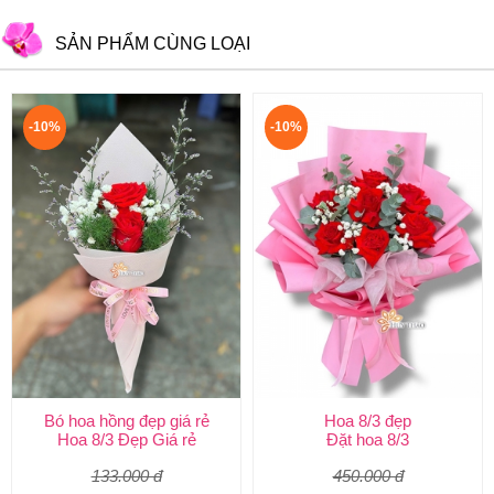
SẢN PHẨM CÙNG LOẠI
-10%
-10%
Bó hoa hồng đẹp giá rẻ
Hoa 8/3 đẹp
Hoa 8/3 Đẹp Giá rẻ
Đặt hoa 8/3
133.000 đ
450.000 đ