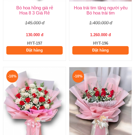
Bó hoa hồng giá rẻ
Hoa trái tim tặng người yêu
Hoa 8 3 Giá Rẻ
Bó hoa trái tim
145.000 đ
1.400.000 đ
130.000 đ
1.260.000 đ
HYT-197
HYT-196
Đặt hàng
Đặt hàng
-10%
-10%