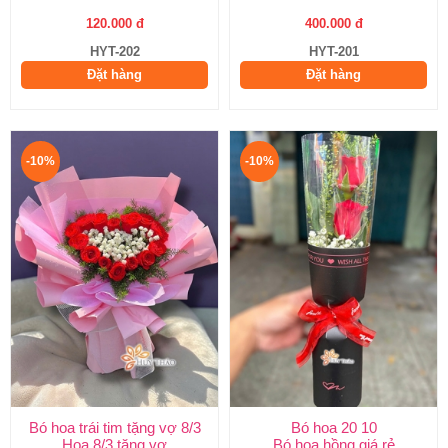
120.000 đ
400.000 đ
HYT-202
HYT-201
Đặt hàng
Đặt hàng
-10%
-10%
Bó hoa trái tim tặng vợ 8/3
Bó hoa 20 10
Hoa 8/3 tặng vợ
Bó hoa hồng giá rẻ