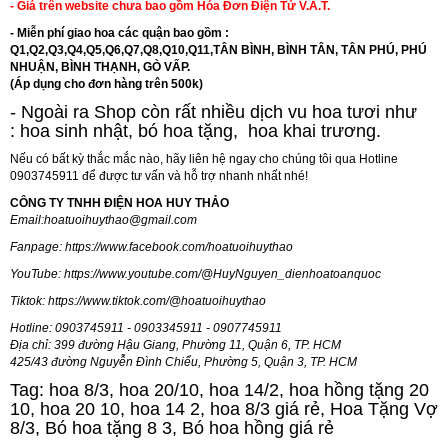
- Giá trên website chưa bao gồm Hóa Đơn Điện Tử V.A.T.
- Miễn phí giao hoa các quận bao gồm :
Q1,Q2,Q3,Q4,Q5,Q6,Q7,Q8,Q10,Q11,TÂN BÌNH, BÌNH TÂN, TÂN PHÚ, PHÚ
NHUẬN, BÌNH THẠNH, GÒ VẤP.
(Áp dụng cho đơn hàng trên 500k)
- Ngoài ra Shop còn rất nhiều dịch vu hoa tươi như
:
hoa sinh nhật
,
bó hoa tặng
,
hoa khai trương
.
Nếu có bất kỳ thắc mắc nào, hãy liên hệ ngay cho chúng tôi qua Hotline
0903745911 để được tư vấn và hỗ trợ nhanh nhất nhé!
CÔNG TY TNHH ĐIỆN HOA HUY THẢO
Email:
hoatuoihuythao@gmail.com
Fanpage:
https://www.facebook.com/hoatuoihuythao
YouTube:
https://www.youtube.com/@HuyNguyen_dienhoatoanquoc
Tiktok:
https://www.tiktok.com/@hoatuoihuythao
Hotline: 0903745911 - 0903345911 - 0907745911
Địa chỉ: 399 đường Hậu Giang, Phường 11, Quận 6, TP. HCM
425/43 đường Nguyễn Đình Chiểu, Phường 5, Quận 3, TP. HCM
Tag: hoa 8/3, hoa 20/10, hoa 14/2, hoa hồng tặng 20
10, hoa 20 10, hoa 14 2, hoa 8/3 giá rẻ, Hoa Tặng Vợ
8/3, Bó hoa tặng 8 3, Bó hoa hồng giá rẻ