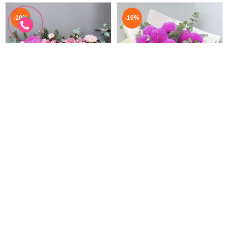
-10%
-10%
Giỏ hoa chúc mừng sang trọng
Bó Hoa Cúc Mẫu Đơn Sang Chảnh
Hoa 20 10 đẹp
Hoa 20 10 tặng mẹ
1.650.000 đ
2.200.000 đ
1.500.000 đ
1.980.000 đ
HYT-185
HYT-184
Đặt hàng
Đặt hàng