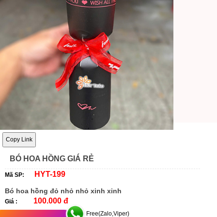
Copy Link
BÓ HOA HỒNG GIÁ RẺ
HYT-199
Mã SP:
Bó hoa hồng đỏ nhỏ nhỏ xinh xinh
100.000 đ
Giá :
Free(Zalo,Viper)