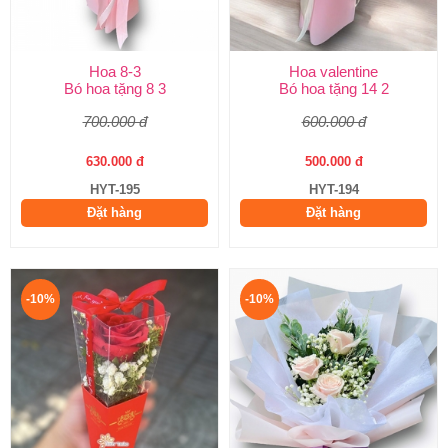
Hoa 8-3
Hoa valentine
Bó hoa tặng 8 3
Bó hoa tặng 14 2
700.000 đ
600.000 đ
630.000 đ
500.000 đ
HYT-195
HYT-194
Đặt hàng
Đặt hàng
-10%
-10%