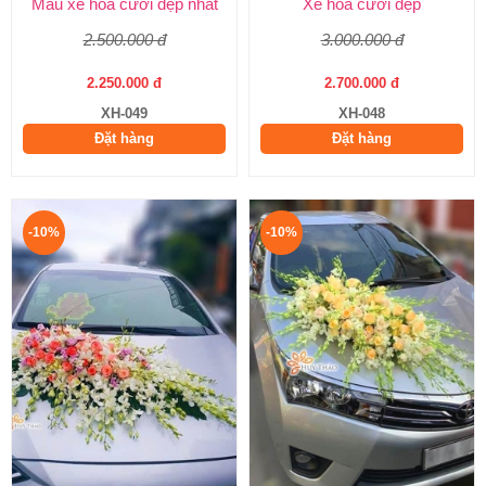
Mẫu xe hoa cưới đẹp nhất
Xe hoa cưới đẹp
2.500.000 đ
3.000.000 đ
2.250.000 đ
2.700.000 đ
XH-049
XH-048
Đặt hàng
Đặt hàng
-10%
-10%