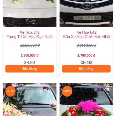
Xe Hoa 043
Xe Hoa 042
Trang Trí Xe Hoa Đẹp Nhất
Mẫu Xe Hoa Cưới Mới Nhất
3.000.000 đ
3.000.000 đ
2.700.000 đ
2.700.000 đ
XH-043
XH-042
Đặt hàng
Đặt hàng
-10%
-10%