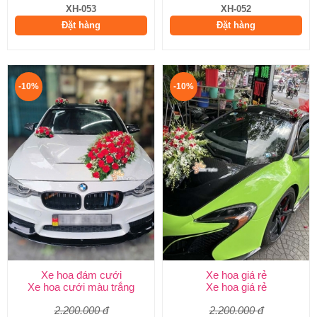
XH-053
XH-052
Đặt hàng
Đặt hàng
-10%
-10%
Xe hoa đám cưới
Xe hoa giá rẻ
Xe hoa cưới màu trắng
Xe hoa giá rẻ
2.200.000 đ
2.200.000 đ