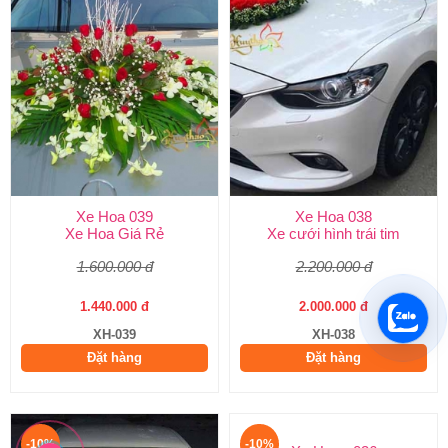
Xe Hoa 039
Xe Hoa 038
Xe Hoa Giá Rẻ
Xe cưới hình trái tim
1.600.000 đ
2.200.000 đ
1.440.000 đ
2.000.000 đ
XH-039
XH-038
Đặt hàng
Đặt hàng
-10%
-10%