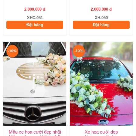
2.000.000 đ
2.000.000 đ
XHC-051
XH-050
Đặt hàng
Đặt hàng
-10%
-10%
Mẫu xe hoa cưới đẹp nhất
Xe hoa cưới đẹp