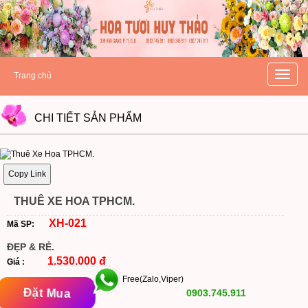
hoatuoihuythao.com
hoatuoihuythao.com
//hoatuoihuythao.com/
Toggle
Trang chủ
naviga
CHI TIẾT
SẢN PHẨM
Copy Link
THUÊ XE HOA TPHCM.
XH-021
Mã SP:
ĐẸP & RẺ.
1.530.000 đ
Giá :
Free(Zalo,Viper)
Đặt Mua
0903.745.911