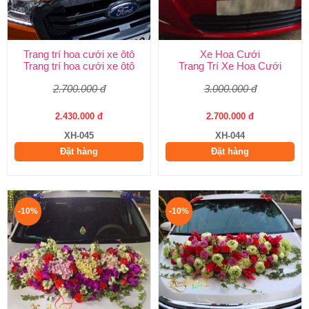
Trang trí hoa cưới xe ôtô
Xe Hoa Cưới
Trang trí hoa cưới xe ôtô
Trang Trí Xe Hoa Cưới
2.700.000 đ
3.000.000 đ
2.430.000 đ
2.700.000 đ
XH-045
XH-044
Đặt hàng
Đặt hàng
-10%
-10%