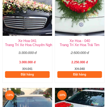
Xe Hoa 041
Xe Hoa - 040
Trang Trí Xe Hoa Chuyên Nghiệp
Trang Trí Xe Hoa Trái Tim
3.300.000 đ
2.500.000 đ
3.000.000 đ
2.250.000 đ
XH-041
XH-040
Đặt hàng
Đặt hàng
-10%
-10%