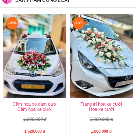
SẢN PHẨM CÙNG LOẠI
-10%
-10%
Cắm hoa xe đám cưới
Trang trí hoa xe cưới
Cắm hoa xe cưới
Hoa xe cưới
1.800.000 đ
2.000.000 đ
1.620.000 đ
1.800.000 đ