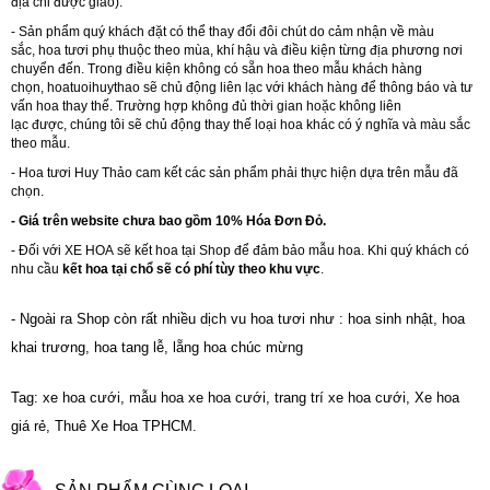
địa chỉ được giao).
- Sản phẩm quý khách đặt có thể thay đổi đôi chút do cảm nhận về màu
sắc, hoa tươi phụ thuộc theo mùa, khí hậu và điều kiện từng địa phương nơi
chuyển đến. Trong điều kiện không có sẵn hoa theo mẫu khách hàng
chọn,
hoatuoihuythao
sẽ chủ động liên lạc với khách hàng để thông báo và tư
vấn hoa thay thế. Trường hợp không đủ thời gian hoặc không liên
lạc được, chúng tôi sẽ chủ động thay thế loại hoa khác có ý nghĩa và màu sắc
theo mẫu.
- Hoa tươi Huy Thảo cam kết các sản phẩm phải thực hiện dựa trên mẫu đã
chọn.
- Giá trên website chưa bao gồm 10% Hóa Đơn Đỏ.
- Đối với
XE HOA
sẽ kết hoa tại Shop để đảm bảo mẫu hoa. Khi quý khách có
nhu cầu
kết hoa tại chổ sẽ có phí tùy theo khu vực
.
- Ngoài ra Shop còn rất nhiều dịch vu hoa tươi như :
hoa sinh nhật
,
hoa
khai trương
,
hoa tang lễ
,
lẵng hoa chúc mừng
Tag: xe hoa cưới, mẫu hoa xe hoa cưới, trang trí xe hoa cưới, Xe hoa
giá rẻ, Thuê Xe Hoa TPHCM.