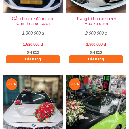
Cắm hoa xe đám cưới
Trang trí hoa xe cưới
Cắm hoa xe cưới
Hoa xe cưới
1.800.000 đ
2.000.000 đ
1.620.000 đ
1.800.000 đ
XH-053
XH-052
Đặt hàng
Đặt hàng
-10%
-10%