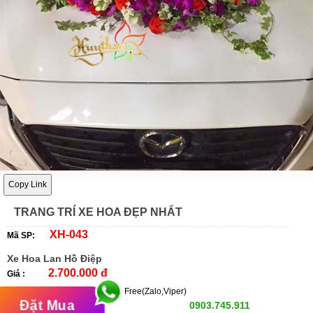
Copy Link
TRANG TRÍ XE HOA ĐẸP NHẤT
XH-043
Mã SP:
Xe Hoa Lan Hồ Điệp
2.700.000 đ
Giá :
Free(Zalo,Viper)
Đặt Mua
0903.745.911