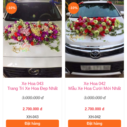
-10%
-10%
Xe Hoa 043
Xe Hoa 042
Trang Trí Xe Hoa Đẹp Nhất
Mẫu Xe Hoa Cưới Mới Nhất
3.000.000 đ
3.000.000 đ
2.700.000 đ
2.700.000 đ
XH-043
XH-042
Đặt hàng
Đặt hàng