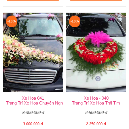
-10%
-10%
Xe Hoa 041
Xe Hoa - 040
Trang Trí Xe Hoa Chuyên Nghiệp
Trang Trí Xe Hoa Trái Tim
3.300.000 đ
2.500.000 đ
3.000.000 đ
2.250.000 đ