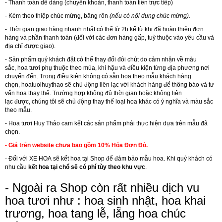
- Thanh toán dể dàng (chuyển khoản, thanh toán tiền trực tiếp)
- Kèm theo thiệp chúc mừng, băng rôn
(nếu có nội dung chúc mừng).
- Thời gian giao hàng nhanh nhất có thể từ 2h kể từ khi đã hoàn thiện đơn
hàng và phần thanh toán (đối với các đơn hàng gấp, tuỳ thuộc vào yêu cầu và
địa chỉ được giao).
- Sản phẩm quý khách đặt có thể thay đổi đôi chút do cảm nhận về màu
sắc, hoa tươi phụ thuộc theo mùa, khí hậu và điều kiện từng địa phương nơi
chuyển đến. Trong điều kiện không có sẵn hoa theo mẫu khách hàng
chọn,
hoatuoihuythao
sẽ chủ động liên lạc với khách hàng để thông báo và tư
vấn hoa thay thế. Trường hợp không đủ thời gian hoặc không liên
lạc được, chúng tôi sẽ chủ động thay thế loại hoa khác có ý nghĩa và màu sắc
theo mẫu.
- Hoa tươi Huy Thảo cam kết các sản phẩm phải thực hiện dựa trên mẫu đã
chọn.
- Giá trên website chưa bao gồm 10% Hóa Đơn Đỏ.
- Đối với
XE HOA
sẽ kết hoa tại Shop để đảm bảo mẫu hoa. Khi quý khách có
nhu cầu
kết hoa tại chổ sẽ có phí tùy theo khu vực
.
- Ngoài ra Shop còn rất nhiều dịch vu
hoa tươi như :
hoa sinh nhật
,
hoa khai
trương
,
hoa tang lễ
,
lẵng hoa chúc