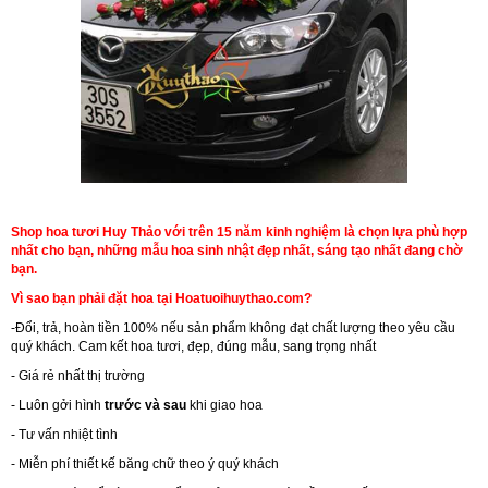
Shop hoa tươi Huy Thảo với trên 15 năm kinh nghiệm là chọn lựa phù hợp
nhất cho bạn, những mẫu hoa sinh nhật đẹp nhất, sáng tạo nhất đang chờ
bạn.
Vì sao bạn phải đặt hoa tại Hoatuoihuythao.com?
-Đổi, trả, hoàn tiền 100% nếu sản phẩm không đạt chất lượng theo yêu cầu
quý khách. Cam kết hoa tươi, đẹp, đúng mẫu, sang trọng nhất
- Giá rẻ nhất thị trường
- Luôn gởi hình
trước và sau
khi giao hoa
- Tư vấn nhiệt tình
- Miễn phí thiết kế băng chữ theo ý quý khách