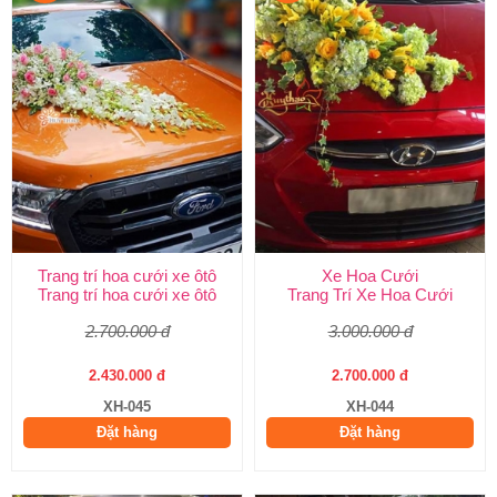
Trang trí hoa cưới xe ôtô
Xe Hoa Cưới
Trang trí hoa cưới xe ôtô
Trang Trí Xe Hoa Cưới
2.700.000 đ
3.000.000 đ
2.430.000 đ
2.700.000 đ
XH-045
XH-044
Đặt hàng
Đặt hàng