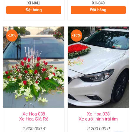
XH-041
XH-040
Đặt hàng
Đặt hàng
-10%
-10%
Xe Hoa 039
Xe Hoa 038
Xe Hoa Giá Rẻ
Xe cưới hình trái tim
1.600.000 đ
2.200.000 đ