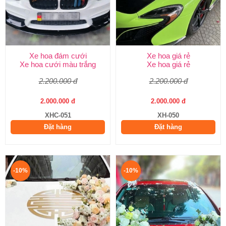
Xe hoa đám cưới
Xe hoa giá rẻ
Xe hoa cưới màu trắng
Xe hoa giá rẻ
2.200.000 đ
2.200.000 đ
2.000.000 đ
2.000.000 đ
XHC-051
XH-050
Đặt hàng
Đặt hàng
-10%
-10%