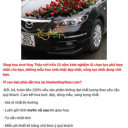
Shop hoa tươi Huy Thảo với trên 15 năm kinh nghiệm là chọn lựa phù hợp
nhất cho bạn, những mẫu hoa sinh nhật đẹp nhất, sáng tạo nhất đang chờ
bạn.
Vì sao bạn phải đặt hoa tại Hoatuoihuythao.com?
-Đổi, trả, hoàn tiền 100% nếu sản phẩm không đạt chất lượng theo yêu cầu
quý khách. Cam kết hoa tươi, đẹp, đúng mẫu, sang trọng nhất
- Giá rẻ nhất thị trường
- Luôn gởi hình
trước và sau
khi giao hoa
- Tư vấn nhiệt tình
- Miễn phí thiết kế băng chữ theo ý quý khách