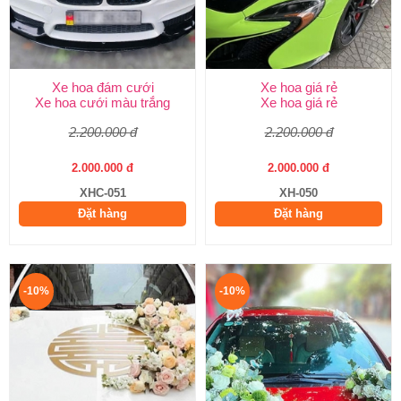
Xe hoa đám cưới
Xe hoa giá rẻ
Xe hoa cưới màu trắng
Xe hoa giá rẻ
2.200.000 đ
2.200.000 đ
2.000.000 đ
2.000.000 đ
XHC-051
XH-050
Đặt hàng
Đặt hàng
-10%
-10%