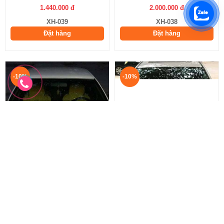
1.440.000 đ
2.000.000 đ
XH-039
XH-038
Đặt hàng
Đặt hàng
-10%
-10%
Xe Hoa - 037
Xe Hoa - 036
Xe Hoa Kết Trái Tim
Kết Xe Hoa Hình Trái Tim