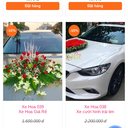
Đặt hàng
Đặt hàng
-10%
-10%
Xe Hoa 039
Xe Hoa 038
Xe Hoa Giá Rẻ
Xe cưới hình trái tim
1.600.000 đ
2.200.000 đ