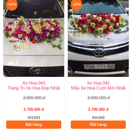
-10%
-10%
Xe Hoa 043
Xe Hoa 042
Trang Trí Xe Hoa Đẹp Nhất
Mẫu Xe Hoa Cưới Mới Nhất
3.000.000 đ
3.000.000 đ
2.700.000 đ
2.700.000 đ
XH-043
XH-042
Đặt hàng
Đặt hàng