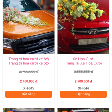
Trang trí hoa cưới xe ôtô
Xe Hoa Cưới
Trang trí hoa cưới xe ôtô
Trang Trí Xe Hoa Cưới
2.700.000 đ
3.000.000 đ
2.430.000 đ
2.700.000 đ
XH-045
XH-044
Đặt hàng
Đặt hàng