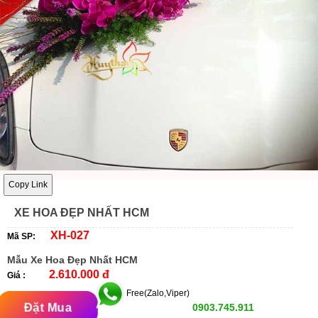
Copy Link
XE HOA ĐẸP NHẤT HCM
XH-027
Mã SP:
Mẫu Xe Hoa Đẹp Nhất HCM
2.610.000 đ
Giá :
Free(Zalo,Viper)
Đặt Mua
0903.745.911