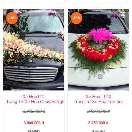
-10%
-10%
Xe Hoa 041
Xe Hoa - 040
Trang Trí Xe Hoa Chuyên Nghiệp
Trang Trí Xe Hoa Trái Tim
3.300.000 đ
2.500.000 đ
3.000.000 đ
2.250.000 đ
XH-041
XH-040