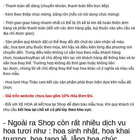
- Thanh toán dể dàng (chuyển khoản, thanh toán tiền trực tiếp)
- Kèm theo thiệp chúc mừng, băng rôn
(nếu có nội dung chúc mừng).
- Thời gian giao hàng nhanh nhất có thể từ 2h kể từ khi đã hoàn thiện đơn
hàng và phần thanh toán (đối với các đơn hàng gấp, tuỳ thuộc vào yêu cầu và
địa chỉ được giao).
- Sản phẩm quý khách đặt có thể thay đổi đôi chút do cảm nhận về màu
sắc, hoa tươi phụ thuộc theo mùa, khí hậu và điều kiện từng địa phương nơi
chuyển đến. Trong điều kiện không có sẵn hoa theo mẫu khách hàng
chọn,
hoatuoihuythao
sẽ chủ động liên lạc với khách hàng để thông báo và tư
vấn hoa thay thế. Trường hợp không đủ thời gian hoặc không liên
lạc được, chúng tôi sẽ chủ động thay thế loại hoa khác có ý nghĩa và màu sắc
theo mẫu.
- Hoa tươi Huy Thảo cam kết các sản phẩm phải thực hiện dựa trên mẫu đã
chọn.
- Giá trên website chưa bao gồm 10% Hóa Đơn Đỏ.
- Đối với
XE HOA
sẽ kết hoa tại Shop để đảm bảo mẫu hoa. Khi quý khách có
nhu cầu
kết hoa tại chổ sẽ có phí tùy theo khu vực
.
- Ngoài ra Shop còn rất nhiều dịch vu
hoa tươi như :
hoa sinh nhật
,
hoa khai
trương
,
hoa tang lễ
,
lẵng hoa chúc