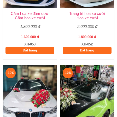
Cắm hoa xe đám cưới
Trang trí hoa xe cưới
Cắm hoa xe cưới
Hoa xe cưới
1.800.000 đ
2.000.000 đ
1.620.000 đ
1.800.000 đ
XH-053
XH-052
Đặt hàng
Đặt hàng
-10%
-10%