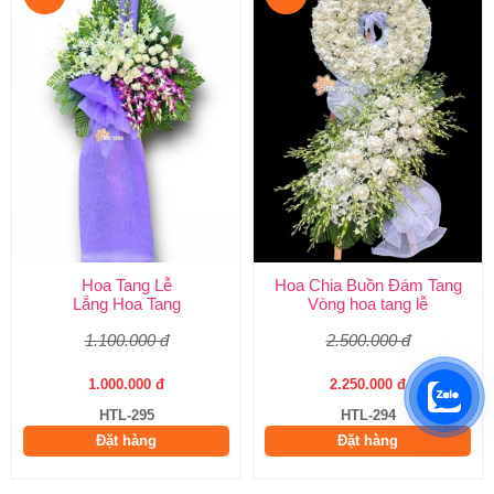
Hoa Tang Lễ
Hoa Chia Buồn Đám Tang
Lẵng Hoa Tang
Vòng hoa tang lễ
1.100.000 đ
2.500.000 đ
1.000.000 đ
2.250.000 đ
HTL-295
HTL-294
Đặt hàng
Đặt hàng