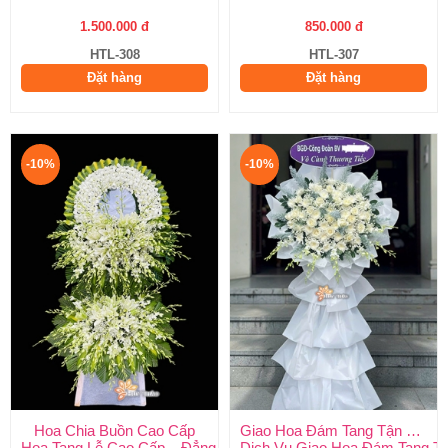
1.500.000 đ
850.000 đ
HTL-308
HTL-307
Đặt hàng
Đặt hàng
-10%
-10%
Hoa Chia Buồn Cao Cấp
Giao Hoa Đám Tang Tận Nơi Toàn Quốc
Hoa Tang Lễ Cao Cấp – Đẳng Cấp Tinh Tế, Kính Viếng Trang Ng
Dịch Vụ Giao Hoa Đám Tang Tận