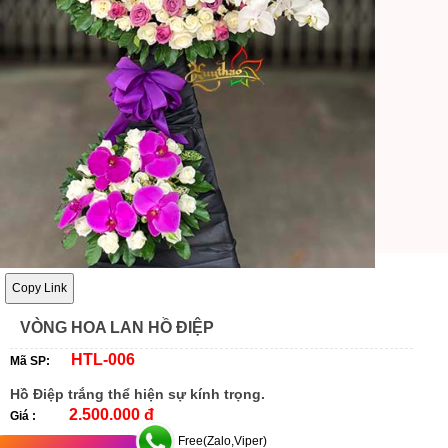
Copy Link
VÒNG HOA LAN HỒ ĐIỆP
HTL-006
Mã SP:
Hồ Điệp trắng thể hiện sự kính trọng.
2.500.000 đ
Giá :
Free(Zalo,Viper)