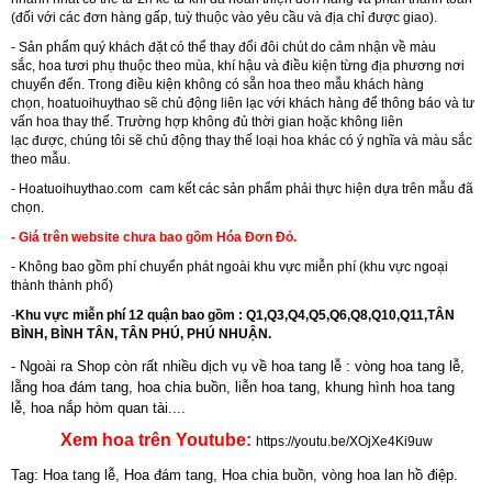
(đối với các đơn hàng gấp, tuỳ thuộc vào yêu cầu và địa chỉ được giao).
- Sản phẩm quý khách đặt có thể thay đổi đôi chút do cảm nhận về màu
sắc, hoa tươi phụ thuộc theo mùa, khí hậu và điều kiện từng địa phương nơi
chuyển đến. Trong điều kiện không có sẵn hoa theo mẫu khách hàng
chọn, hoatuoihuythao sẽ chủ động liên lạc với khách hàng để thông báo và tư
vấn hoa thay thế. Trường hợp không đủ thời gian hoặc không liên
lạc được, chúng tôi sẽ chủ động thay thế loại hoa khác có ý nghĩa và màu sắc
theo mẫu.
-
Hoatuoihuythao.com
cam kết các sản phẩm phải thực hiện dựa trên mẫu đã
chọn.
- Giá trên website chưa bao gồm Hóa Đơn Đỏ.
- Không bao gồm phí chuyển phát ngoài khu vực miễn phí (khu vực ngoại
thành thành phố)
-
Khu vực miễn phí 12 quận bao gồm : Q1,Q3,Q4,Q5,Q6,Q8,Q10,Q11,TÂN
BÌNH, BÌNH TÂN, TÂN PHÚ, PHÚ NHUẬN.
- Ngoài ra Shop còn rất nhiều dịch vụ về hoa tang lễ : vòng hoa tang lễ,
lẵng hoa đám tang, hoa chia buồn,
liễn hoa tang
,
khung hình hoa tang
lễ
,
hoa nắp hòm quan tài....
Xem hoa trên Youtube:
https://youtu.be/XOjXe4Ki9uw
Tag: Hoa tang lễ, Hoa đám tang, Hoa chia buồn, vòng hoa lan hồ điệp.