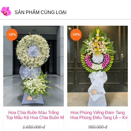
SẢN PHẨM CÙNG LOẠI
-10%
-10%
Hoa Chia Buồn Màu Trắng
Hoa Phúng Viếng Đám Tang
Top Mẫu Kệ Hoa Chia Buồn Màu Trắng Được Chọn Nhiều Nhất T
Hoa Phúng Điếu Tang Lễ – Kính
1.650.000 đ
950.000 đ