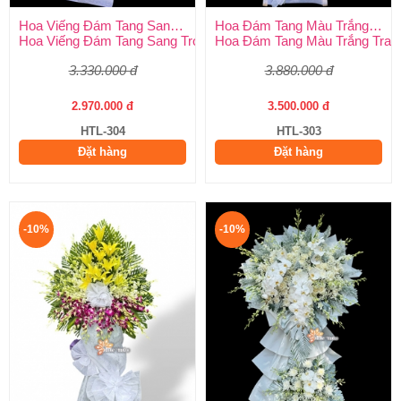
Hoa Viếng Đám Tang Sang Trọng
Hoa Đám Tang Màu Trắng Trang Nghiêm
Hoa Viếng Đám Tang Sang Trọng – Kính Tận Tâm, Tiễn Biệt Tran
Hoa Đám Tang Màu Trắng Tran
3.330.000 đ
3.880.000 đ
2.970.000 đ
3.500.000 đ
HTL-304
HTL-303
Đặt hàng
Đặt hàng
-10%
-10%