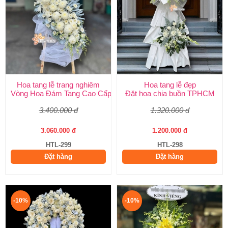
Hoa tang lễ trang nghiêm
Hoa tang lễ đẹp
Vòng Hoa Đám Tang Cao Cấp | Sang Trọng, Giao Nhanh TPHCM
Đặt hoa chia buồn TPHCM
3.400.000 đ
1.320.000 đ
3.060.000 đ
1.200.000 đ
HTL-299
HTL-298
Đặt hàng
Đặt hàng
-10%
-10%