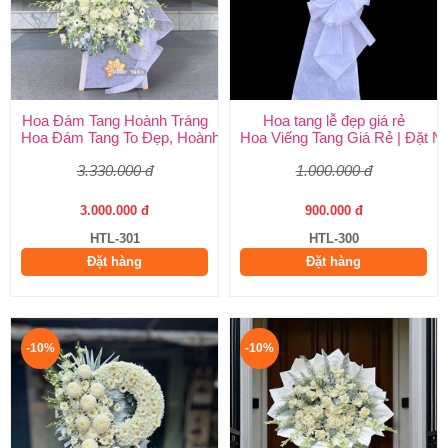
Hoa Đám Tang Hoành Tráng
Hoa tang lễ đẹp giá rẻ
Hoa Đám Tang To Đẹp, Hoành Tráng tại Huy Thảo
Hoa Viếng Tang Giá Rẻ | Đặt 
3.330.000 đ
1.000.000 đ
3.000.000 đ
900.000 đ
HTL-301
HTL-300
Đặt hàng
Đặt hàng
-10%
-10%