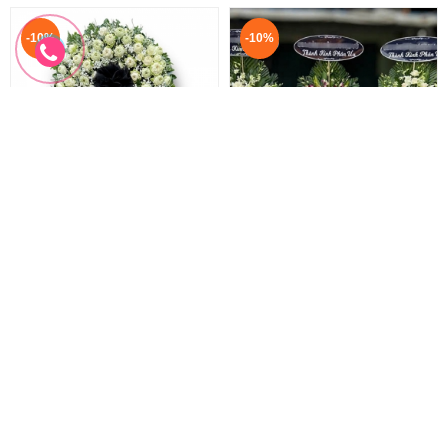
-10%
-10%
Hoa Sen Trắng Đám Tang
Vòng hoa phúng viếng
Vòng Hoa Sen Trắng
Hoa Phúng Viếng
2.200.000 đ
1.330.000 đ
2.000.000 đ
1.200.000 đ
HTL-293
HTL-292
Đặt hàng
Đặt hàng