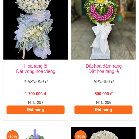
Hoa tang lễ
Đặt hoa đám tang
Đặt vòng hoa viếng
Đặt hoa tang lễ
1.880.000 đ
890.000 đ
1.700.000 đ
800.000 đ
HTL-297
HTL-296
Đặt hàng
Đặt hàng
-10%
-10%