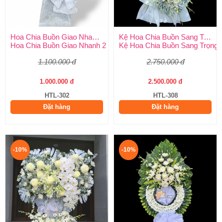
Hoa Chia Buồn Giao Nhanh 2 Giờ
Kệ Hoa Chia Buồn Sang Trọng
Hoa Chia Buồn Giao Nhanh 2 Giờ – Dịch Vụ Uy Tín Tại Huy Thả
Kệ Hoa Chia Buồn Sang Trọng –
1.100.000 đ
2.750.000 đ
1.000.000 đ
2.500.000 đ
HTL-302
HTL-308
Đặt hàng
Đặt hàng
-10%
-10%