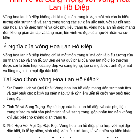
Lan Hồ Điệp
Vòng hoa lan hồ điệp không chỉ là một món trang trí đẹp mắt mà còn là biểu
tượng của sự tinh tế và sang trọng trong các sự kiện đặc biệt. Với sự kết hợp
của hoa lan hồ điệp tinh tế và các phụ liệu trang trí, vòng hoa lan hồ điệp mang
đến không gian ấm áp và lãng mạn, tôn vinh vẻ đẹp của người nhận và sự
kiện.
Ý Nghĩa của Vòng Hoa Lan Hồ Điệp
Vòng hoa lan hồ điệp không chỉ là một món trang trí mà còn là biểu tượng của
sự thanh cao và tinh tế. Sự đẹp đẽ và quý phái của hoa lan hồ điệp thường
được coi là biểu hiện của sự đẹp và sang trọng, tạo ra một bức tranh đẹp mắt
và lãng mạn cho mọi dịp đặc biệt.
Tại Sao Chọn Vòng Hoa Lan Hồ Điệp?
Sự Thanh Lịch và Quý Phái:
Vòng hoa lan hồ điệp mang đến sự thanh lịch
và quý phái cho bất kỳ sự kiện nào, từ lễ kỷ niệm đến lễ cưới hay buổi tiệc
trọng đại.
Tinh Tế và Sang Trọng:
Sự kết hợp của hoa lan hồ điệp và các phụ liệu
trang trí tạo ra một sản phẩm tinh tế và sang trọng, góp phần tạo nên không
khí đặc biệt cho không gian trang trí.
Phù Hợp Với Mọi Dịp Đặc Biệt:
Vòng hoa lan hồ điệp phù hợp với mọi dịp
đặc biệt, từ lễ kỷ niệm, sinh nhật đến lễ cưới, tang lễ và nhiều sự kiện khác.