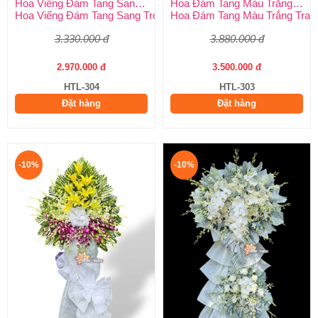
Hoa Viếng Đám Tang Sang Trọng
Hoa Đám Tang Màu Trắng Trang Nghiêm
Hoa Viếng Đám Tang Sang Trọng – Kính Tận Tâm, Tiễn Biệt Tran
Hoa Đám Tang Màu Trắng Tran
3.330.000 đ
3.880.000 đ
2.970.000 đ
3.500.000 đ
HTL-304
HTL-303
Đặt hàng
Đặt hàng
-10%
-10%