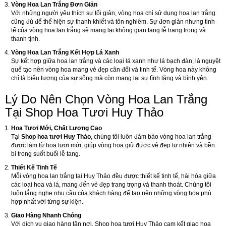
Vòng Hoa Lan Trắng Đơn Giản
Với những người yêu thích sự tối giản, vòng hoa chỉ sử dụng hoa lan trắng
cũng đủ để thể hiện sự thanh khiết và tôn nghiêm. Sự đơn giản nhưng tinh
tế của vòng hoa lan trắng sẽ mang lại không gian tang lễ trang trọng và
thanh tịnh.
Vòng Hoa Lan Trắng Kết Hợp Lá Xanh
Sự kết hợp giữa hoa lan trắng và các loại lá xanh như lá bạch đàn, lá nguyệt
quế tạo nên vòng hoa mang vẻ đẹp cân đối và tinh tế. Vòng hoa này không
chỉ là biểu tượng của sự sống mà còn mang lại sự tĩnh lặng và bình yên.
Lý Do Nên Chọn Vòng Hoa Lan Trắng
Tại Shop Hoa Tươi Huy Thảo
Hoa Tươi Mới, Chất Lượng Cao
Tại
Shop hoa tươi Huy Thảo
, chúng tôi luôn đảm bảo vòng hoa lan trắng
được làm từ hoa tươi mới, giúp vòng hoa giữ được vẻ đẹp tự nhiên và bền
bỉ trong suốt buổi lễ tang.
Thiết Kế Tinh Tế
Mỗi vòng hoa lan trắng tại Huy Thảo đều được thiết kế tinh tế, hài hòa giữa
các loại hoa và lá, mang đến vẻ đẹp trang trọng và thanh thoát. Chúng tôi
luôn lắng nghe nhu cầu của khách hàng để tạo nên những vòng hoa phù
hợp nhất với từng sự kiện.
Giao Hàng Nhanh Chóng
Với dịch vụ giao hàng tận nơi, Shop hoa tươi Huy Thảo cam kết giao hoa