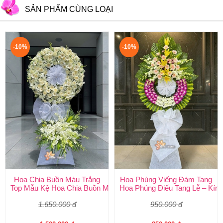
SẢN PHẨM CÙNG LOẠI
-10%
-10%
Hoa Chia Buồn Màu Trắng
Hoa Phúng Viếng Đám Tang
Top Mẫu Kệ Hoa Chia Buồn Màu Trắng Được Chọn Nhiều Nhất T
Hoa Phúng Điếu Tang Lễ – Kính
1.650.000 đ
950.000 đ