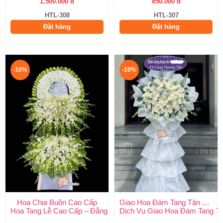
1.500.000 đ
850.000 đ
HTL-308
HTL-307
Đặt hàng
Đặt hàng
-10%
-10%
Hoa Chia Buồn Cao Cấp
Giao Hoa Đám Tang Tận Nơi Toàn Quốc
Hoa Tang Lễ Cao Cấp – Đẳng Cấp Tinh Tế, Kính Viếng Trang Ng
Dịch Vụ Giao Hoa Đám Tang Tận