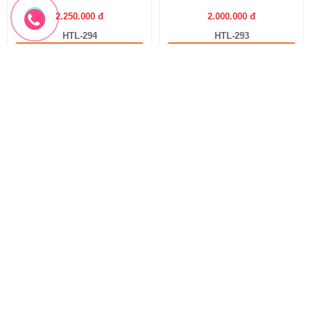
-10%
-10%
Hoa Sen Trắng Đám Tang
Vòng hoa phúng viếng
Vòng Hoa Sen Trắng
Hoa Phúng Viếng
2.200.000 đ
1.330.000 đ
2.000.000 đ
1.200.000 đ
HTL-293
HTL-292
Đặt hàng
Đặt hàng