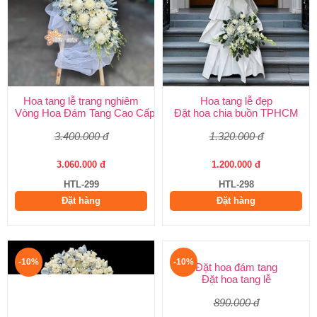
Hoa tang lễ trang nghiêm
Hoa tang lễ đẹp
Vòng Hoa Đám Tang Cao Cấp | Sang Trọng, Giao Nhanh TPHCM
Đặt hoa chia buồn TPHCM
3.400.000 đ
1.320.000 đ
3.060.000 đ
1.200.000 đ
HTL-299
HTL-298
Đặt hàng
Đặt hàng
-10%
-10%