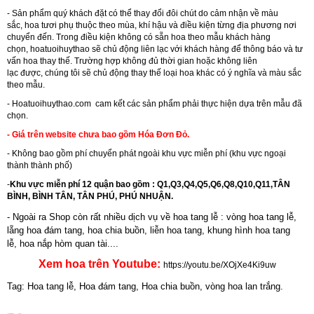
- Sản phẩm quý khách đặt có thể thay đổi đôi chút do cảm nhận về màu
sắc, hoa tươi phụ thuộc theo mùa, khí hậu và điều kiện từng địa phương nơi
chuyển đến. Trong điều kiện không có sẵn hoa theo mẫu khách hàng
chọn, hoatuoihuythao sẽ chủ động liên lạc với khách hàng để thông báo và tư
vấn hoa thay thế. Trường hợp không đủ thời gian hoặc không liên
lạc được, chúng tôi sẽ chủ động thay thế loại hoa khác có ý nghĩa và màu sắc
theo mẫu.
-
Hoatuoihuythao.com
cam kết các sản phẩm phải thực hiện dựa trên mẫu đã
chọn.
- Giá trên website chưa bao gồm Hóa Đơn Đỏ.
- Không bao gồm phí chuyển phát ngoài khu vực miễn phí (khu vực ngoại
thành thành phố)
-
Khu vực miễn phí 12 quận bao gồm : Q1,Q3,Q4,Q5,Q6,Q8,Q10,Q11,TÂN
BÌNH, BÌNH TÂN, TÂN PHÚ, PHÚ NHUẬN.
- Ngoài ra Shop còn rất nhiều dịch vụ về hoa tang lễ : vòng hoa tang lễ,
lẵng hoa đám tang, hoa chia buồn,
liễn hoa tang
,
khung hình hoa tang
lễ
,
hoa nắp hòm quan tài....
Xem hoa trên Youtube:
https://youtu.be/XOjXe4Ki9uw
Tag: Hoa tang lễ, Hoa đám tang, Hoa chia buồn, vòng hoa lan trắng.