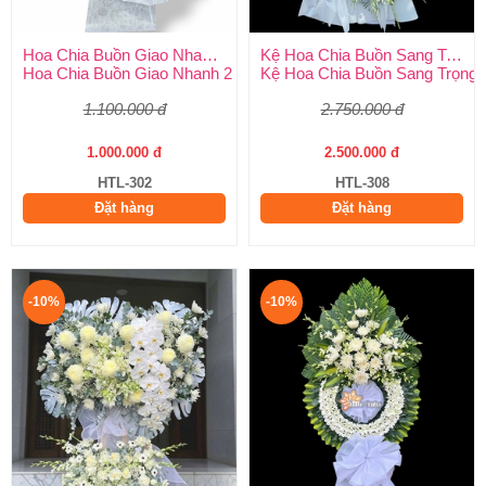
Hoa Chia Buồn Giao Nhanh 2 Giờ
Kệ Hoa Chia Buồn Sang Trọng
Hoa Chia Buồn Giao Nhanh 2 Giờ – Dịch Vụ Uy Tín Tại Huy Thả
Kệ Hoa Chia Buồn Sang Trọng –
1.100.000 đ
2.750.000 đ
1.000.000 đ
2.500.000 đ
HTL-302
HTL-308
Đặt hàng
Đặt hàng
-10%
-10%