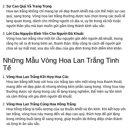
Sự Cao Quý Và Trang Trọng
Hoa lan trắng không chỉ mang lại vẻ đẹp thanh khiết mà còn thể hiện sự cao
quý, sang trọng. Vòng hoa lan trắng thường được lựa chọn trong các buổi lễ
tang quan trọng, dành cho những người có địa vị, uy tín trong xã hội hoặc
người thân yêu mà bạn muốn gửi gắm lòng thành kính sâu sắc.
Lời Cầu Nguyện Bình Yên Cho Người Đã Khuất
Vòng hoa lan trắng như một lời cầu nguyện gửi đến người đã khuất, mong
rằng họ sẽ ra đi trong bình an, thanh thản. Đây cũng là cách để người gửi
chia sẻ sự mất mát, xoa dịu nỗi đau của gia đình trong thời điểm khó khăn.
Những Mẫu Vòng Hoa Lan Trắng Tinh
Tế
Vòng Hoa Lan Trắng Kết Hợp Hoa Cúc
Hoa lan trắng kết hợp với hoa cúc trắng tạo nên một vòng hoa thanh thoát,
mang đến vẻ đẹp giản dị nhưng không kém phần sang trọng. Vòng hoa này
thường được sử dụng trong các lễ tang trang nghiêm, thể hiện sự tôn kính
và cảm thông với gia đình người đã khuất.
Vòng Hoa Lan Trắng Cùng Hoa Hồng Trắng
Hoa hồng trắng là biểu tượng của sự thuần khiết và tôn kính. Khi kết hợp với
lan trắng, vòng hoa này mang đến vẻ đẹp cao quý, thích hợp để gửi tặng
trong những buổi tang lễ sang trọng, giúp truyền tải thông điệp chân thành
và lòng tri ân sâu sắc.