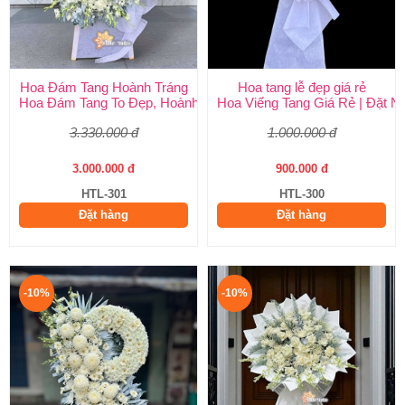
Hoa Đám Tang Hoành Tráng
Hoa tang lễ đẹp giá rẻ
Hoa Đám Tang To Đẹp, Hoành Tráng tại Huy Thảo
Hoa Viếng Tang Giá Rẻ | Đặt 
3.330.000 đ
1.000.000 đ
3.000.000 đ
900.000 đ
HTL-301
HTL-300
Đặt hàng
Đặt hàng
-10%
-10%