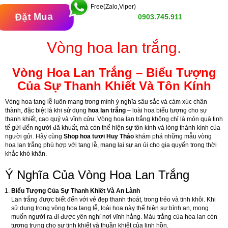
Free(Zalo,Viper)
Đặt Mua
0903.745.911
Vòng hoa lan trắng.
Vòng Hoa Lan Trắng – Biểu Tượng
Của Sự Thanh Khiết Và Tôn Kính
Vòng hoa tang lễ luôn mang trong mình ý nghĩa sâu sắc và cảm xúc chân
thành, đặc biệt là khi sử dụng
hoa lan trắng
– loài hoa biểu tượng cho sự
thanh khiết, cao quý và vĩnh cửu. Vòng hoa lan trắng không chỉ là món quà tinh
tế gửi đến người đã khuất, mà còn thể hiện sự tôn kính và lòng thành kính của
người gửi. Hãy cùng
Shop hoa tươi Huy Thảo
khám phá những mẫu vòng
hoa lan trắng phù hợp với tang lễ, mang lại sự an ủi cho gia quyến trong thời
khắc khó khăn.
Ý Nghĩa Của Vòng Hoa Lan Trắng
Biểu Tượng Của Sự Thanh Khiết Và An Lành
Lan trắng được biết đến với vẻ đẹp thanh thoát, trong trẻo và tinh khôi. Khi
sử dụng trong vòng hoa tang lễ, loài hoa này thể hiện sự bình an, mong
muốn người ra đi được yên nghỉ nơi vĩnh hằng. Màu trắng của hoa lan còn
tượng trưng cho sự tinh khiết và thuần khiết của linh hồn.