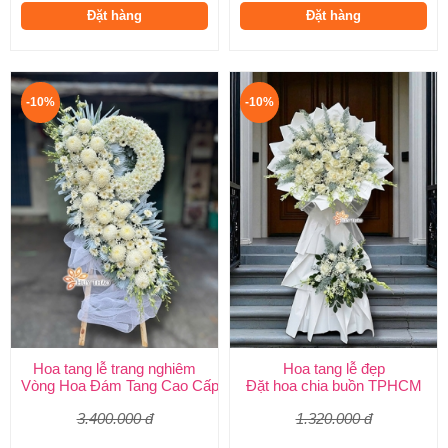
Đặt hàng
Đặt hàng
-10%
-10%
Hoa tang lễ trang nghiêm
Hoa tang lễ đẹp
Vòng Hoa Đám Tang Cao Cấp | Sang Trọng, Giao Nhanh TPHCM
Đặt hoa chia buồn TPHCM
3.400.000 đ
1.320.000 đ