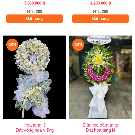
3.060.000 đ
1.200.000 đ
HTL-299
HTL-298
Đặt hàng
Đặt hàng
-10%
-10%
Hoa tang lễ
Đặt hoa đám tang
Đặt vòng hoa viếng
Đặt hoa tang lễ