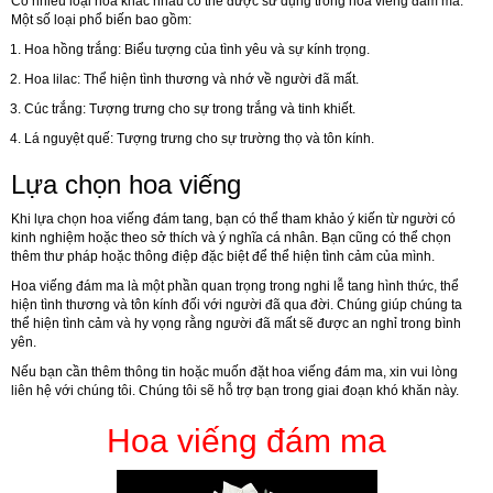
Có nhiều loại hoa khác nhau có thể được sử dụng trong hoa viếng đám ma.
Một số loại phổ biến bao gồm:
Hoa hồng trắng
: Biểu tượng của tình yêu và sự kính trọng.
Hoa lilac
: Thể hiện tình thương và nhớ về người đã mất.
Cúc trắng
: Tượng trưng cho sự trong trắng và tinh khiết.
Lá nguyệt quế
: Tượng trưng cho sự trường thọ và tôn kính.
Lựa chọn hoa viếng
Khi lựa chọn hoa viếng đám tang, bạn có thể tham khảo ý kiến từ người có
kinh nghiệm hoặc theo sở thích và ý nghĩa cá nhân. Bạn cũng có thể chọn
thêm thư pháp hoặc thông điệp đặc biệt để thể hiện tình cảm của mình.
Hoa viếng đám ma là một phần quan trọng trong nghi lễ tang hình thức, thể
hiện tình thương và tôn kính đối với người đã qua đời. Chúng giúp chúng ta
thể hiện tình cảm và hy vọng rằng người đã mất sẽ được an nghỉ trong bình
yên.
Nếu bạn cần thêm thông tin hoặc muốn đặt hoa viếng đám ma, xin vui lòng
liên hệ với chúng tôi. Chúng tôi sẽ hỗ trợ bạn trong giai đoạn khó khăn này.
Hoa viếng đám ma