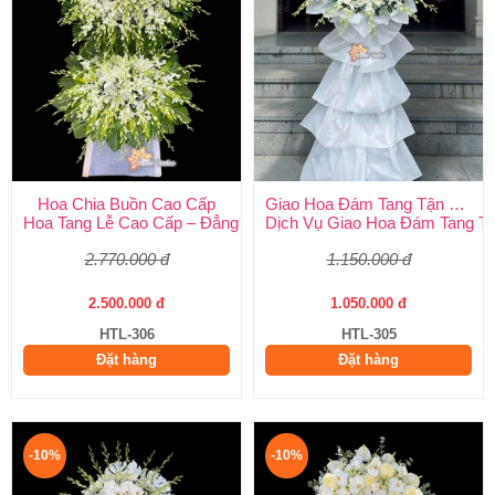
Hoa Chia Buồn Cao Cấp
Giao Hoa Đám Tang Tận Nơi Toàn Quốc
Hoa Tang Lễ Cao Cấp – Đẳng Cấp Tinh Tế, Kính Viếng Trang Ng
Dịch Vụ Giao Hoa Đám Tang Tận
2.770.000 đ
1.150.000 đ
2.500.000 đ
1.050.000 đ
HTL-306
HTL-305
Đặt hàng
Đặt hàng
-10%
-10%