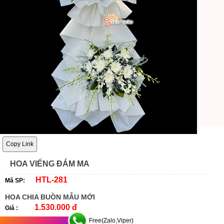
Copy Link
HOA VIẾNG ĐÁM MA
HTL-281
Mã SP:
HOA CHIA BUỒN MẪU MỚI
1.530.000 đ
Giá :
Free(Zalo,Viper)