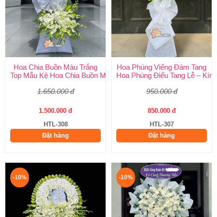
Hoa Chia Buồn Màu Trắng
Hoa Phúng Viếng Đám Tang
Top Mẫu Kệ Hoa Chia Buồn Màu Trắng Được Chọn Nhiều Nhất T
Hoa Phúng Điếu Tang Lễ – Kính
1.650.000 đ
950.000 đ
1.500.000 đ
850.000 đ
HTL-308
HTL-307
Đặt hàng
Đặt hàng
-10%
-10%