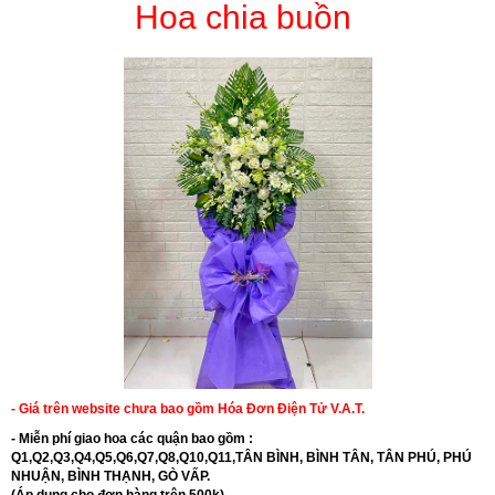
Hoa chia buồn
- Giá trên website chưa bao gồm Hóa Đơn Điện Tử V.A.T.
- Miễn phí giao hoa các quận bao gồm :
Q1,Q2,Q3,Q4,Q5,Q6,Q7,Q8,Q10,Q11,TÂN BÌNH, BÌNH TÂN, TÂN PHÚ, PHÚ
NHUẬN, BÌNH THẠNH, GÒ VẤP.
(Áp dụng cho đơn hàng trên 500k)