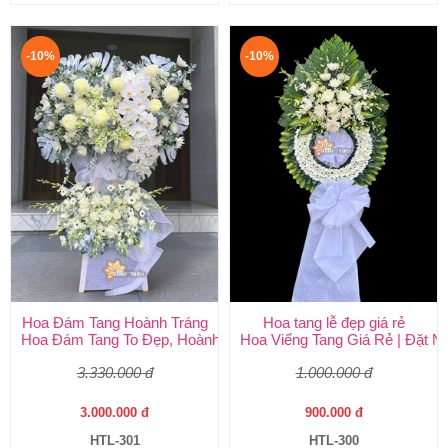
-10%
-10%
Hoa Đám Tang Hoành Tráng
Hoa tang lễ đẹp giá rẻ
Hoa Đám Tang To Đẹp, Hoành Tráng tại Huy Thảo
Hoa Viếng Tang Giá Rẻ | Đặt 
3.330.000 đ
1.000.000 đ
3.000.000 đ
900.000 đ
HTL-301
HTL-300