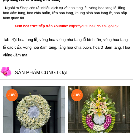
- Ngoài ra Shop còn rất nhiều dịch vụ về hoa tang lễ : vòng hoa tang lễ, lẵng
hoa đám tang, hoa chia buồn,
liễn hoa tang
,
khung hình hoa tang lễ
,
hoa nắp
hòm quan tài....
Xem hoa trực tiếp trên Youtube:
https://youtu.be/8NVXsCgcAqk
Tab: đặt hoa tang lễ, vòng hoa viếng nhà tang lễ bình tân, vòng hoa tang
lễ cao cấp, vòng hoa đám tang, lẵng hoa chia buồn, hoa đi đám tang, Hoa
viếng đám ma
SẢN PHẨM CÙNG LOẠI
-10%
-10%