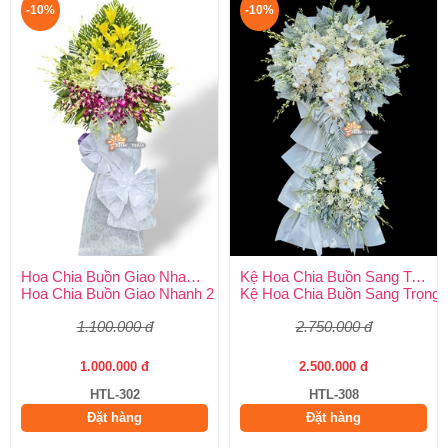
-10%
-10%
Hoa Chia Buồn Giao Nhanh 2 Giờ
Kệ Hoa Chia Buồn Sang Trọng
Hoa Chia Buồn Giao Nhanh 2 Giờ – Dịch Vụ Uy Tín Tại Huy Thả
Kệ Hoa Chia Buồn Sang Trọng –
1.100.000 đ
2.750.000 đ
1.000.000 đ
2.500.000 đ
HTL-302
HTL-308
Đặt hàng
Đặt hàng