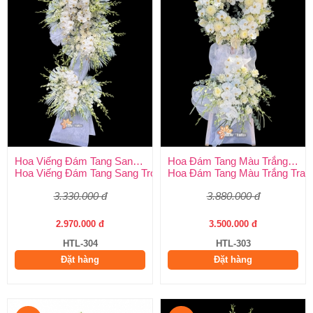
Hoa Viếng Đám Tang Sang Trọng
Hoa Đám Tang Màu Trắng Trang Nghiêm
Hoa Viếng Đám Tang Sang Trọng – Kính Tận Tâm, Tiễn Biệt Tran
Hoa Đám Tang Màu Trắng Tran
3.330.000 đ
3.880.000 đ
2.970.000 đ
3.500.000 đ
HTL-304
HTL-303
Đặt hàng
Đặt hàng